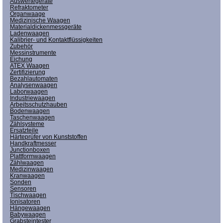
Auswertegeräte
Refraktometer
Organwaage
Medizinische Waagen
Materialdickenmessgeräte
Ladenwaagen
Kalibrier- und Kontaktflüssigkeiten
Zubehör
Messinstrumente
Eichung
ATEX Waagen
Zertifizierung
Bezahlautomaten
Analysenwaagen
Laborwaagen
Industriewaagen
Arbeitsschutzhauben
Bodenwaagen
Taschenwaagen
Zählsysteme
Ersatzteile
Härteprüfer von Kunststoffen
Handkraftmesser
Junctionboxen
Plattformwaagen
Zählwaagen
Medizinwaagen
Kranwaagen
Sonden
Sensoren
Tischwaagen
Ionisatoren
Hängewaagen
Babywaagen
Grabsteintester