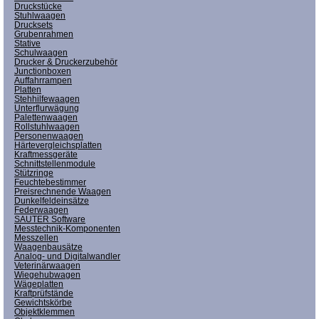
Druckstücke
Stuhlwaagen
Drucksets
Grubenrahmen
Stative
Schulwaagen
Drucker & Druckerzubehör
Junctionboxen
Auffahrrampen
Platten
Stehhilfewaagen
Unterflurwägung
Palettenwaagen
Rollstuhlwaagen
Personenwaagen
Härtevergleichsplatten
Kraftmessgeräte
Schnittstellenmodule
Stützringe
Feuchtebestimmer
Preisrechnende Waagen
Dunkelfeldeinsätze
Federwaagen
SAUTER Software
Messtechnik-Komponenten
Messzellen
Waagenbausätze
Analog- und Digitalwandler
Veterinärwaagen
Wiegehubwagen
Wägeplatten
Kraftprüfstände
Gewichtskörbe
Objektklemmen