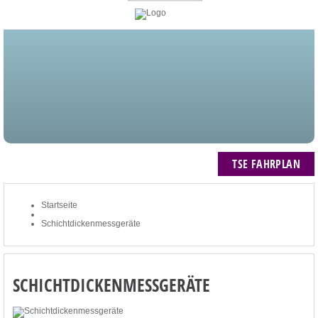
STARTSEITE
BLOG
MEIN KONTO
NEWSLETTER
TSE FAHRPLAN
ZUM WARENKORB: 0 ARTIKEL / € 0,00
TSE FAHRPLAN
Startseite
Schichtdickenmessgeräte
SCHICHTDICKENMESSGERÄTE