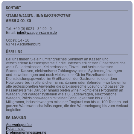
KONTAKT
STAMM WAAGEN- UND KASSENSYSTEME
GMBH & CO. KG
Tel.: +49 (0) 6021 - 34 99 - 0
Email:
info@waagen-stamm.de
Ottostr. 14 - 16
63741 Aschaffenburg
ÜBER UNS
Bei uns finden Sie ein umfangreiches Sortiment an Kassen und
verschiedene Kassensysteme für die unterschiedlichsten Einsatzbereiche
wie z.B. Ladenkassen, Kellnerkassen, Einzel- und Verbundkassen,
Scanner-Kassen, elektronische Zahlungssysteme, Systemergänzungen
und -erweiterungen und noch vieles mehr. Ob im Einzelhandel oder
Dienstleistungsgewerbe, im Großhandel, der Gastronomie oder dem
Hotelgewerbe, in öffentlichen Einrichtungen oder Behörden - wir bieten für
alle professionellen Anwender die praxisgerechte Lösung und passende
Kassensysteme! Darüber hinaus bieten wir ein komplettes Programm an
Waagen und Waagensystemen wie z.B. Ladenwagen, elektronische
Waagen, Präzisionswaagen mit einer Genauigkeit von bis zu 0,1
Milligramm, Industriewaagen mit einer Tragkraft von bis zu 100 Tonnen und
ganzen Warenwirtschaftslösungen, die den Wareneingang bis zum Verkauf
begleiten.
KATEGORIEN
Auswertegeräte
Polarimeter
Drehmomentmessgeräte