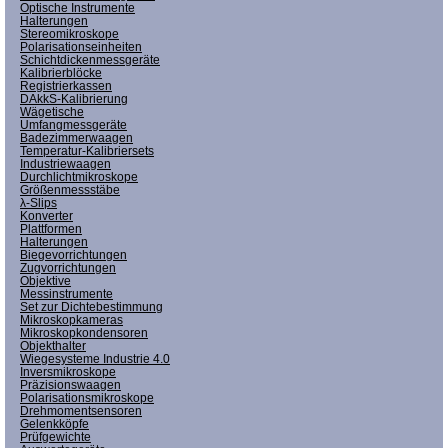
Optische Instrumente
Halterungen
Stereomikroskope
Polarisationseinheiten
Schichtdickenmessgeräte
Kalibrierblöcke
Registrierkassen
DAkkS-Kalibrierung
Wägetische
Umfangmessgeräte
Badezimmerwaagen
Temperatur-Kalibriersets
Industriewaagen
Durchlichtmikroskope
Größenmessstäbe
λ-Slips
Konverter
Plattformen
Halterungen
Biegevorrichtungen
Zugvorrichtungen
Objektive
Messinstrumente
Set zur Dichtebestimmung
Mikroskopkameras
Mikroskopkondensoren
Objekthalter
Wiegesysteme Industrie 4.0
Inversmikroskope
Präzisionswaagen
Polarisationsmikroskope
Drehmomentsensoren
Gelenkköpfe
Prüfgewichte