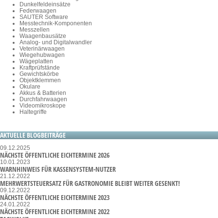
Dunkelfeldeinsätze
Federwaagen
SAUTER Software
Messtechnik-Komponenten
Messzellen
Waagenbausätze
Analog- und Digitalwandler
Veterinärwaagen
Wiegehubwagen
Wägeplatten
Kraftprüfstände
Gewichtskörbe
Objektklemmen
Okulare
Akkus & Batterien
Durchfahrwaagen
Videomikroskope
Haltegriffe
AKTUELLE BLOGBEITRÄGE
09.12.2025
NÄCHSTE ÖFFENTLICHE EICHTERMINE 2026
10.01.2023
WARNHINWEIS FÜR KASSENSYSTEM-NUTZER
21.12.2022
MEHRWERTSTEUERSATZ FÜR GASTRONOMIE BLEIBT WEITER GESENKT!
09.12.2022
NÄCHSTE ÖFFENTLICHE EICHTERMINE 2023
24.01.2022
NÄCHSTE ÖFFENTLICHE EICHTERMINE 2022