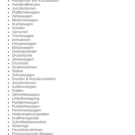
Härteprüfer von Kunststoffen
Handkraftmesser
Junctionboxen
Plattformwaagen
Zählwaagen
Medizinwaagen
Kranwaagen
Sonden
Sensoren
Tischwaagen
Ionisatoren
Hängewaagen
Babywaagen
Grabsteintester
Druckstücke
Stuhlwaagen
Drucksets
Grubenrahmen
Stative
Schulwaagen
Drucker & Druckerzubehör
Junctionboxen
Auffahrrampen
Platten
Stehhilfewaagen
Unterflurwägung
Palettenwaagen
Rollstuhlwaagen
Personenwaagen
Härtevergleichsplatten
Kraftmessgeräte
Schnittstellenmodule
Stützringe
Feuchtebestimmer
Preisrechnende Waagen