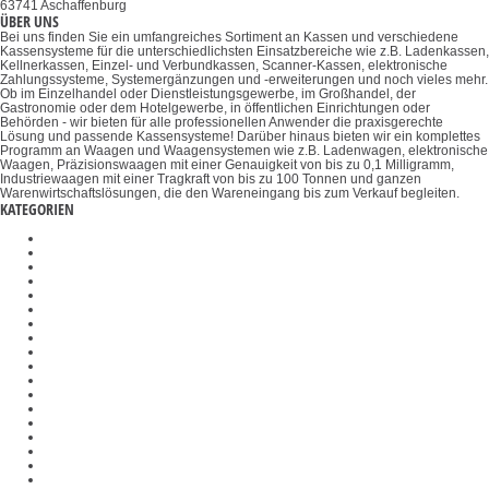
63741 Aschaffenburg
ÜBER UNS
Bei uns finden Sie ein umfangreiches Sortiment an Kassen und verschiedene
Kassensysteme für die unterschiedlichsten Einsatzbereiche wie z.B. Ladenkassen,
Kellnerkassen, Einzel- und Verbundkassen, Scanner-Kassen, elektronische
Zahlungssysteme, Systemergänzungen und -erweiterungen und noch vieles mehr.
Ob im Einzelhandel oder Dienstleistungsgewerbe, im Großhandel, der
Gastronomie oder dem Hotelgewerbe, in öffentlichen Einrichtungen oder
Behörden - wir bieten für alle professionellen Anwender die praxisgerechte
Lösung und passende Kassensysteme! Darüber hinaus bieten wir ein komplettes
Programm an Waagen und Waagensystemen wie z.B. Ladenwagen, elektronische
Waagen, Präzisionswaagen mit einer Genauigkeit von bis zu 0,1 Milligramm,
Industriewaagen mit einer Tragkraft von bis zu 100 Tonnen und ganzen
Warenwirtschaftslösungen, die den Wareneingang bis zum Verkauf begleiten.
KATEGORIEN
Konverter
Plattformen
Umfangmessgeräte
Badezimmerwaagen
Temperatur-Kalibriersets
Industriewaagen
Durchlichtmikroskope
Größenmessstäbe
λ-Slips
Objekthalter
Wiegesysteme Industrie 4.0
Inversmikroskope
Präzisionswaagen
Polarisationsmikroskope
Halterungen
Biegevorrichtungen
Zugvorrichtungen
Objektive