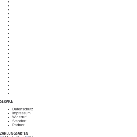
Härtevergleichsplatten
Kraftmessgeräte
Schnittstellenmodule
Stützringe
Feuchtebestimmer
Preisrechnende Waagen
Dunkelfeldeinsätze
Federwaagen
SAUTER Software
Messtechnik-Komponenten
Messzellen
Waagenbausätze
Analog- und Digitalwandler
Veterinärwaagen
Wiegehubwagen
Wägeplatten
Kraftprüfstände
Gewichtskörbe
Objektklemmen
Okulare
Akkus & Batterien
Durchfahrwaagen
Videomikroskope
Haltegriffe
SERVICE
Datenschutz
Impressum
Widerruf
Standort
Partner
ZAHLUNGSARTEN