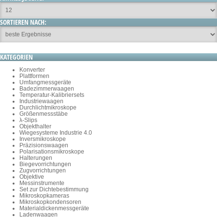
SORTIEREN NACH:
KATEGORIEN
Konverter
Plattformen
Umfangmessgeräte
Badezimmerwaagen
Temperatur-Kalibriersets
Industriewaagen
Durchlichtmikroskope
Größenmessstäbe
λ-Slips
Objekthalter
Wiegesysteme Industrie 4.0
Inversmikroskope
Präzisionswaagen
Polarisationsmikroskope
Halterungen
Biegevorrichtungen
Zugvorrichtungen
Objektive
Messinstrumente
Set zur Dichtebestimmung
Mikroskopkameras
Mikroskopkondensoren
Materialdickenmessgeräte
Ladenwaagen