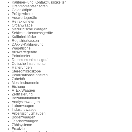
Kalibrier- und Kontaktflüssigkeiten
Drehmomentsensoren
Gelenkköpfe
Prüfgewichte
Auswertegeräte
Refraktometer
Organwaage
Medizinische Waagen
Schichtdickenmessgeräte
Kalibrierblöcke
Registrierkassen
DAkkS-Kalibrierung
Wägetische
Auswertegeräte
Polarimeter
Drehmomentmessgeräte
Optische Instrumente
Halterungen
Stereomikroskope
Polarisationseinheiten
Zubehör
Messinstrumente
Eichung
ATEX Waagen
Zertifizierung
Bezahlautomaten
Analysenwaagen
Laborwaagen
Industriewaagen
Arbeitsschutzhauben
Bodenwaagen
Taschenwaagen
Zählsysteme
Ersatzteile