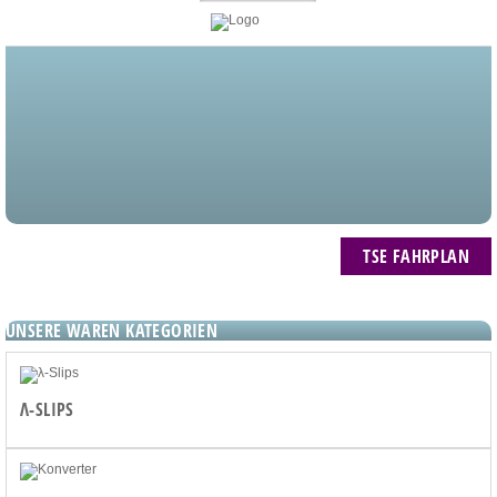
STARTSEITE
BLOG
MEIN KONTO
NEWSLETTER
TSE FAHRPLAN
ZUM WARENKORB: 0 ARTIKEL / € 0,00
TSE FAHRPLAN
UNSERE WAREN KATEGORIEN
Λ-SLIPS