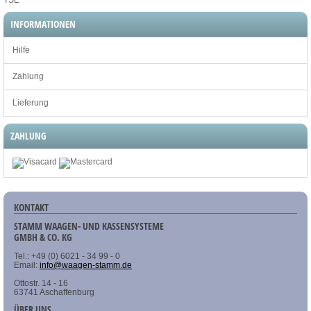
TSE
INFORMATIONEN
Hilfe
Zahlung
Lieferung
ZAHLUNG
KONTAKT
STAMM WAAGEN- UND KASSENSYSTEME
GMBH & CO. KG
Tel.: +49 (0) 6021 - 34 99 - 0
Email:
info@waagen-stamm.de
Ottostr. 14 - 16
63741 Aschaffenburg
ÜBER UNS