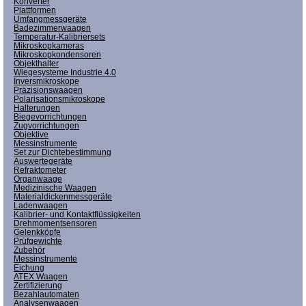
Konverter
Plattformen
Umfangmessgeräte
Badezimmerwaagen
Temperatur-Kalibriersets
Mikroskopkameras
Mikroskopkondensoren
Objekthalter
Wiegesysteme Industrie 4.0
Inversmikroskope
Präzisionswaagen
Polarisationsmikroskope
Halterungen
Biegevorrichtungen
Zugvorrichtungen
Objektive
Messinstrumente
Set zur Dichtebestimmung
Auswertegeräte
Refraktometer
Organwaage
Medizinische Waagen
Materialdickenmessgeräte
Ladenwaagen
Kalibrier- und Kontaktflüssigkeiten
Drehmomentsensoren
Gelenkköpfe
Prüfgewichte
Zubehör
Messinstrumente
Eichung
ATEX Waagen
Zertifizierung
Bezahlautomaten
Analysenwaagen