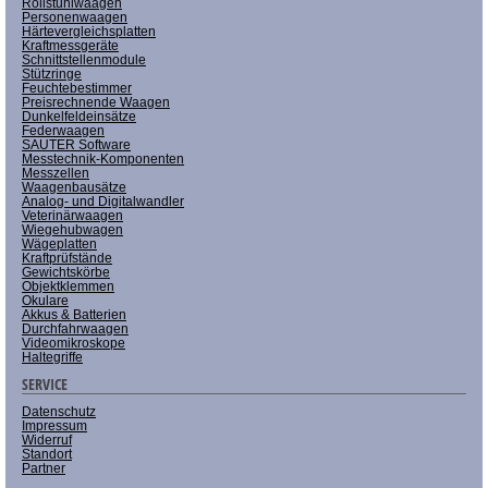
Rollstuhlwaagen
Personenwaagen
Härtevergleichsplatten
Kraftmessgeräte
Schnittstellenmodule
Stützringe
Feuchtebestimmer
Preisrechnende Waagen
Dunkelfeldeinsätze
Federwaagen
SAUTER Software
Messtechnik-Komponenten
Messzellen
Waagenbausätze
Analog- und Digitalwandler
Veterinärwaagen
Wiegehubwagen
Wägeplatten
Kraftprüfstände
Gewichtskörbe
Objektklemmen
Okulare
Akkus & Batterien
Durchfahrwaagen
Videomikroskope
Haltegriffe
SERVICE
Datenschutz
Impressum
Widerruf
Standort
Partner