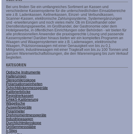
Bei uns finden Sie ein umfangreiches Sortiment an Kassen und
verschiedene Kassensysteme für die unterschiedlichsten Einsatzbereiche
wie z.B. Ladenkassen, Kellnerkassen, Einzel- und Verbundkassen,
Scanner-Kassen, elektronische Zahlungssysteme, Systemergänzungen
und -erweiterungen und noch vieles mehr. Ob im Einzelhandel oder
Dienstleistungsgewerbe, im Großhandel, der Gastronomie oder dem
Hotelgewerbe, in öffentlichen Einrichtungen oder Behörden - wir bieten für
alle professionellen Anwender die praxisgerechte Lösung und passende
Kassensysteme! Darüber hinaus bieten wir ein komplettes Programm an
Waagen und Waagensystemen wie z.B. Ladenwagen, elektronische
Waagen, Präzisionswaagen mit einer Genauigkeit von bis zu 0,1
Milligramm, Industriewaagen mit einer Tragkraft von bis zu 100 Tonnen und
ganzen Warenwirtschaftslösungen, die den Wareneingang bis zum Verkauf
begleiten.
KATEGORIEN
Optische Instrumente
Halterungen
Stereomikroskope
Polarisationseinheiten
Schichtdickenmessgeräte
Kalibrierblöcke
Registrierkassen
DAkkS-Kalibrierung
Wägetische
Auswertegeräte
Polarimeter
Drehmomentmessgeräte
Industriewaagen
Durchlichtmikroskope
Größenmessstäbe
λ-Slips