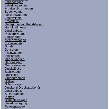
Laborwaagen
Industriewaagen
Arbeitsschutzhauben
Bodenwaagen
Taschenwaagen
Zählsysteme
Ersatzteile
Härteprüfer von Kunststoffen
Handkraftmesser
Junctionboxen
Plattformwaagen
Zählwaagen
Medizinwaagen
Kranwaagen
Sonden
Sensoren
Tischwaagen
Ionisatoren
Hängewaagen
Babywaagen
Grabsteintester
Druckstücke
Stuhlwaagen
Drucksets
Grubenrahmen
Stative
Schulwaagen
Drucker & Druckerzubehör
Junctionboxen
Auffahrrampen
Platten
Stehhilfewaagen
Unterflurwägung
Palettenwaagen