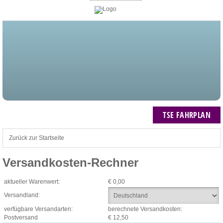
STARTSEITE
BLOG
MEIN KONTO
NEWSLETTER
TSE FAHRPLAN
ZUM WARENKORB: 0 ARTIKEL / € 0,00
TSE FAHRPLAN
Zurück zur Startseite
Versandkosten-Rechner
aktueller Warenwert:
€ 0,00
Versandland:
verfügbare Versandarten:
berechnete Versandkosten:
Postversand
€ 12,50