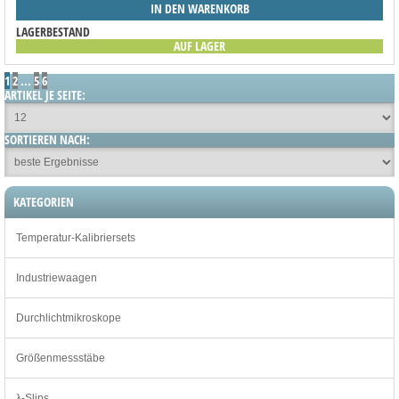
IN DEN WARENKORB
LAGERBESTAND
AUF LAGER
1
2
...
5
6
ARTIKEL JE SEITE:
SORTIEREN NACH:
KATEGORIEN
Temperatur-Kalibriersets
Industriewaagen
Durchlichtmikroskope
Größenmessstäbe
λ-Slips