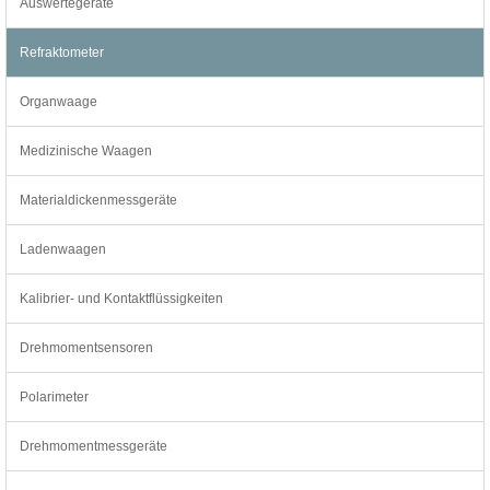
Auswertegeräte
Refraktometer
Organwaage
Medizinische Waagen
Materialdickenmessgeräte
Ladenwaagen
Kalibrier- und Kontaktflüssigkeiten
Drehmomentsensoren
Polarimeter
Drehmomentmessgeräte