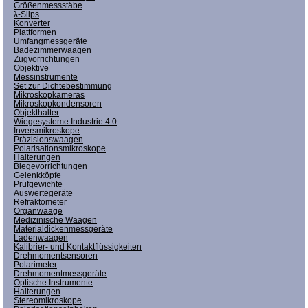
Größenmessstäbe
λ-Slips
Konverter
Plattformen
Umfangmessgeräte
Badezimmerwaagen
Zugvorrichtungen
Objektive
Messinstrumente
Set zur Dichtebestimmung
Mikroskopkameras
Mikroskopkondensoren
Objekthalter
Wiegesysteme Industrie 4.0
Inversmikroskope
Präzisionswaagen
Polarisationsmikroskope
Halterungen
Biegevorrichtungen
Gelenkköpfe
Prüfgewichte
Auswertegeräte
Refraktometer
Organwaage
Medizinische Waagen
Materialdickenmessgeräte
Ladenwaagen
Kalibrier- und Kontaktflüssigkeiten
Drehmomentsensoren
Polarimeter
Drehmomentmessgeräte
Optische Instrumente
Halterungen
Stereomikroskope