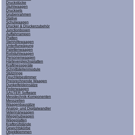
Druckstücke
Stuhlwaagen
Drucksets
Grubenrahmen
Stative
Schulwaagen
Drucker & Druckerzubehör
Junctionboxen
Auffahrrampen
Platten
Stehhilfewaagen
Unterflurwägung
Palettenwaagen
Rollstuhlwaagen
Personenwaagen
Härtevergleichsplatten
Kraftmessgeräte
Schnittstellenmodule
Stützringe
Feuchtebestimmer
Preisrechnende Waagen
Dunkelfeldeinsätze
Federwaagen
SAUTER Software
Messtechnik-Komponenten
Messzellen
Waagenbausätze
Analog- und Digitalwandler
Veterinärwaagen
Wiegehubwagen
Wägeplatten
Kraftprüfstände
Gewichtskörbe
Objektklemmen