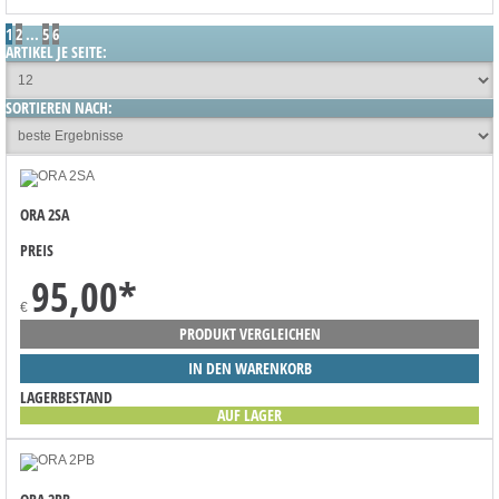
1
2
...
5
6
ARTIKEL JE SEITE:
SORTIEREN NACH:
ORA 2SA
PREIS
95,00
*
€
PRODUKT VERGLEICHEN
IN DEN WARENKORB
LAGERBESTAND
AUF LAGER