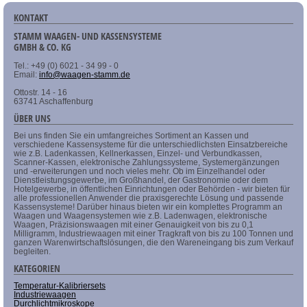
KONTAKT
STAMM WAAGEN- UND KASSENSYSTEME
GMBH & CO. KG
Tel.: +49 (0) 6021 - 34 99 - 0
Email:
info@waagen-stamm.de
Ottostr. 14 - 16
63741 Aschaffenburg
ÜBER UNS
Bei uns finden Sie ein umfangreiches Sortiment an Kassen und
verschiedene Kassensysteme für die unterschiedlichsten Einsatzbereiche
wie z.B. Ladenkassen, Kellnerkassen, Einzel- und Verbundkassen,
Scanner-Kassen, elektronische Zahlungssysteme, Systemergänzungen
und -erweiterungen und noch vieles mehr. Ob im Einzelhandel oder
Dienstleistungsgewerbe, im Großhandel, der Gastronomie oder dem
Hotelgewerbe, in öffentlichen Einrichtungen oder Behörden - wir bieten für
alle professionellen Anwender die praxisgerechte Lösung und passende
Kassensysteme! Darüber hinaus bieten wir ein komplettes Programm an
Waagen und Waagensystemen wie z.B. Ladenwagen, elektronische
Waagen, Präzisionswaagen mit einer Genauigkeit von bis zu 0,1
Milligramm, Industriewaagen mit einer Tragkraft von bis zu 100 Tonnen und
ganzen Warenwirtschaftslösungen, die den Wareneingang bis zum Verkauf
begleiten.
KATEGORIEN
Temperatur-Kalibriersets
Industriewaagen
Durchlichtmikroskope