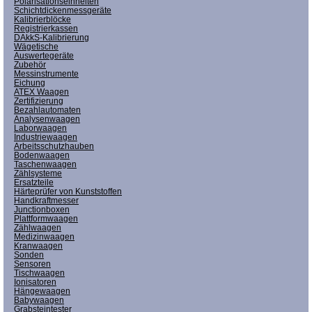
Polarisationseinheiten
Schichtdickenmessgeräte
Kalibrierblöcke
Registrierkassen
DAkkS-Kalibrierung
Wägetische
Auswertegeräte
Zubehör
Messinstrumente
Eichung
ATEX Waagen
Zertifizierung
Bezahlautomaten
Analysenwaagen
Laborwaagen
Industriewaagen
Arbeitsschutzhauben
Bodenwaagen
Taschenwaagen
Zählsysteme
Ersatzteile
Härteprüfer von Kunststoffen
Handkraftmesser
Junctionboxen
Plattformwaagen
Zählwaagen
Medizinwaagen
Kranwaagen
Sonden
Sensoren
Tischwaagen
Ionisatoren
Hängewaagen
Babywaagen
Grabsteintester