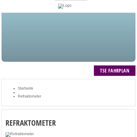
STARTSEITE
BLOG
MEIN KONTO
NEWSLETTER
TSE FAHRPLAN
ZUM WARENKORB: 0 ARTIKEL / € 0,00
TSE FAHRPLAN
Startseite
Refraktometer
REFRAKTOMETER