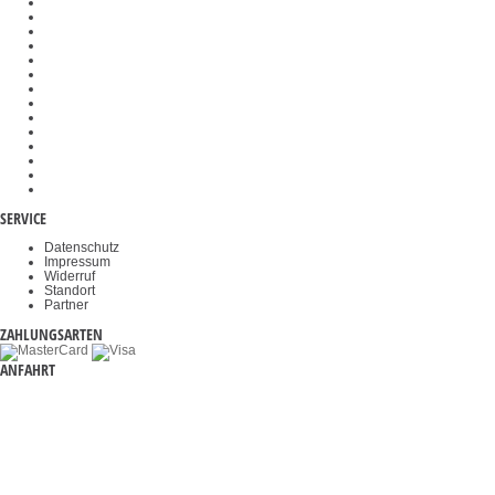
Messzellen
Waagenbausätze
Analog- und Digitalwandler
Veterinärwaagen
Wiegehubwagen
Wägeplatten
Kraftprüfstände
Gewichtskörbe
Objektklemmen
Okulare
Akkus & Batterien
Durchfahrwaagen
Videomikroskope
Haltegriffe
SERVICE
Datenschutz
Impressum
Widerruf
Standort
Partner
ZAHLUNGSARTEN
ANFAHRT