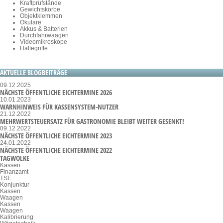
Kraftprüfstände
Gewichtskörbe
Objektklemmen
Okulare
Akkus & Batterien
Durchfahrwaagen
Videomikroskope
Haltegriffe
AKTUELLE BLOGBEITRÄGE
09.12.2025
NÄCHSTE ÖFFENTLICHE EICHTERMINE 2026
10.01.2023
WARNHINWEIS FÜR KASSENSYSTEM-NUTZER
21.12.2022
MEHRWERTSTEUERSATZ FÜR GASTRONOMIE BLEIBT WEITER GESENKT!
09.12.2022
NÄCHSTE ÖFFENTLICHE EICHTERMINE 2023
24.01.2022
NÄCHSTE ÖFFENTLICHE EICHTERMINE 2022
TAGWOLKE
Kassen
Finanzamt
TSE
Konjunktur
Kassen
Waagen
Kassen
Waagen
Kalibrierung