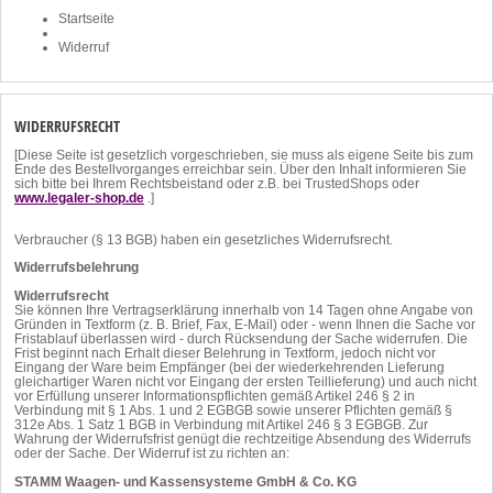
Startseite
Widerruf
WIDERRUFSRECHT
[Diese Seite ist gesetzlich vorgeschrieben, sie muss als eigene Seite bis zum
Ende des Bestellvorganges erreichbar sein. Über den Inhalt informieren Sie
sich bitte bei Ihrem Rechtsbeistand oder z.B. bei TrustedShops oder
www.legaler-shop.de
.]
Verbraucher (§ 13 BGB) haben ein gesetzliches Widerrufsrecht.
Widerrufsbelehrung
Widerrufsrecht
Sie können Ihre Vertragserklärung innerhalb von 14 Tagen ohne Angabe von
Gründen in Textform (z. B. Brief, Fax, E-Mail) oder - wenn Ihnen die Sache vor
Fristablauf überlassen wird - durch Rücksendung der Sache widerrufen. Die
Frist beginnt nach Erhalt dieser Belehrung in Textform, jedoch nicht vor
Eingang der Ware beim Empfänger (bei der wiederkehrenden Lieferung
gleichartiger Waren nicht vor Eingang der ersten Teillieferung) und auch nicht
vor Erfüllung unserer Informationspflichten gemäß Artikel 246 § 2 in
Verbindung mit § 1 Abs. 1 und 2 EGBGB sowie unserer Pflichten gemäß §
312e Abs. 1 Satz 1 BGB in Verbindung mit Artikel 246 § 3 EGBGB. Zur
Wahrung der Widerrufsfrist genügt die rechtzeitige Absendung des Widerrufs
oder der Sache. Der Widerruf ist zu richten an:
STAMM Waagen- und Kassensysteme GmbH & Co. KG