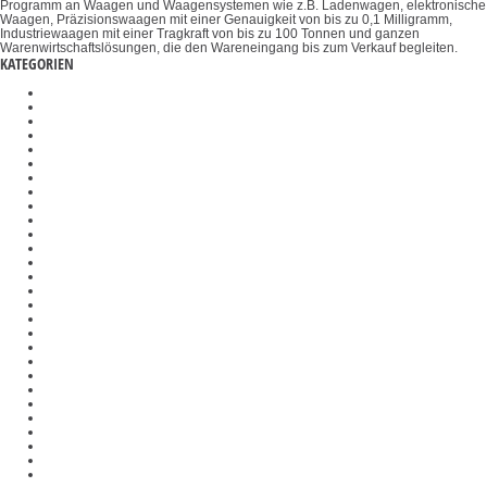
Programm an Waagen und Waagensystemen wie z.B. Ladenwagen, elektronische
Waagen, Präzisionswaagen mit einer Genauigkeit von bis zu 0,1 Milligramm,
Industriewaagen mit einer Tragkraft von bis zu 100 Tonnen und ganzen
Warenwirtschaftslösungen, die den Wareneingang bis zum Verkauf begleiten.
KATEGORIEN
Organwaage
Medizinische Waagen
Materialdickenmessgeräte
Ladenwaagen
Kalibrier- und Kontaktflüssigkeiten
Drehmomentsensoren
Gelenkköpfe
Prüfgewichte
Auswertegeräte
Refraktometer
Stereomikroskope
Polarisationseinheiten
Schichtdickenmessgeräte
Kalibrierblöcke
Registrierkassen
DAkkS-Kalibrierung
Wägetische
Auswertegeräte
Polarimeter
Drehmomentmessgeräte
Optische Instrumente
Halterungen
λ-Slips
Konverter
Plattformen
Umfangmessgeräte
Badezimmerwaagen
Temperatur-Kalibriersets