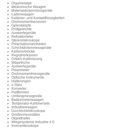
Organwaage
Medizinische Waagen
Materialdickenmessgeräte
Ladenwaagen
Kalibrier- und Kontaktflüssigkeiten
Drehmomentsensoren
Gelenkköpfe
Prüfgewichte
Auswertegeräte
Refraktometer
Stereomikroskope
Polarisationseinheiten
Schichtdickenmessgeräte
Kalibrierblöcke
Registrierkassen
DAkkS-Kalibrierung
Wägetische
Auswertegeräte
Polarimeter
Drehmomentmessgeräte
Optische Instrumente
Halterungen
λ-Slips
Konverter
Plattformen
Umfangmessgeräte
Badezimmerwaagen
Temperatur-Kalibriersets
Industriewaagen
Durchlichtmikroskope
Größenmessstäbe
Objekthalter
Wiegesysteme Industrie 4.0
Inversmikroskope