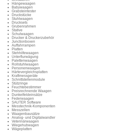
Hängewaagen
Babywaagen
Grabsteintester
Druckstücke
Stuhlwaagen
Drucksets
Grubenrahmen
Stative
Schulwaagen
Drucker & Druckerzubehör
Junctionboxen
Auffahrrampen
Platten
Stehhilfewaagen
Unterflurwägung
Palettenwaagen
Rollstuhlwaagen
Personenwaagen
Härtevergleichsplatten
Kraftmessgeräte
Schnittstellenmodule
Stützringe
Feuchtebestimmer
Preisrechnende Waagen
Dunkelfeldeinsätze
Federwaagen
SAUTER Software
Messtechnik-Komponenten
Messzellen
Waagenbausätze
Analog- und Digitalwandler
Veterinärwaagen
Wiegehubwagen
Wägeplatten