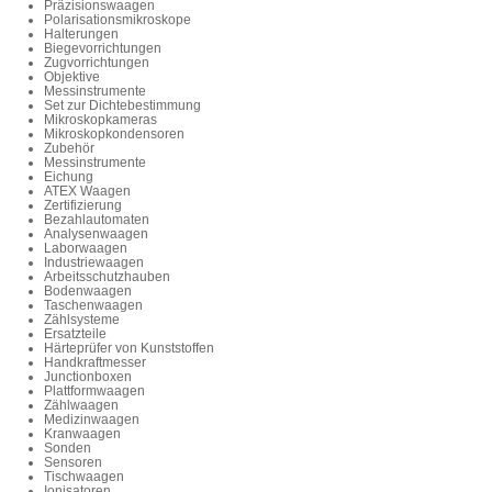
Präzisionswaagen
Polarisationsmikroskope
Halterungen
Biegevorrichtungen
Zugvorrichtungen
Objektive
Messinstrumente
Set zur Dichtebestimmung
Mikroskopkameras
Mikroskopkondensoren
Zubehör
Messinstrumente
Eichung
ATEX Waagen
Zertifizierung
Bezahlautomaten
Analysenwaagen
Laborwaagen
Industriewaagen
Arbeitsschutzhauben
Bodenwaagen
Taschenwaagen
Zählsysteme
Ersatzteile
Härteprüfer von Kunststoffen
Handkraftmesser
Junctionboxen
Plattformwaagen
Zählwaagen
Medizinwaagen
Kranwaagen
Sonden
Sensoren
Tischwaagen
Ionisatoren