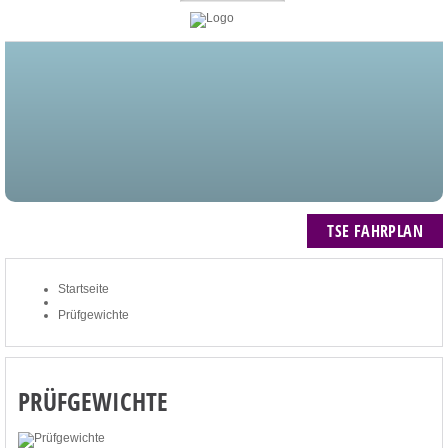
STARTSEITE
BLOG
MEIN KONTO
NEWSLETTER
TSE FAHRPLAN
ZUM WARENKORB: 0 ARTIKEL / € 0,00
TSE FAHRPLAN
Startseite
Prüfgewichte
PRÜFGEWICHTE