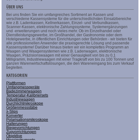
ÜBER UNS
Bei uns finden Sie ein umfangreiches Sortiment an Kassen und
verschiedene Kassensysteme für die unterschiedlichsten Einsatzbereiche
wie z.B. Ladenkassen, Kellnerkassen, Einzel- und Verbundkassen,
Scanner-Kassen, elektronische Zahlungssysteme, Systemergänzungen
und -erweiterungen und noch vieles mehr. Ob im Einzelhandel oder
Dienstleistungsgewerbe, im Großhandel, der Gastronomie oder dem
Hotelgewerbe, in öffentlichen Einrichtungen oder Behörden - wir bieten für
alle professionellen Anwender die praxisgerechte Lösung und passende
Kassensysteme! Darüber hinaus bieten wir ein komplettes Programm an
Waagen und Waagensystemen wie z.B. Ladenwagen, elektronische
Waagen, Präzisionswaagen mit einer Genauigkeit von bis zu 0,1
Milligramm, Industriewaagen mit einer Tragkraft von bis zu 100 Tonnen und
ganzen Warenwirtschaftslösungen, die den Wareneingang bis zum Verkauf
begleiten.
KATEGORIEN
Plattformen
Umfangmessgeräte
Badezimmerwaagen
Temperatur-Kalibriersets
Industriewaagen
Durchlichtmikroskope
Größenmessstäbe
λ-Slips
Konverter
Polarisationsmikroskope
Halterungen
Biegevorrichtungen
Zugvorrichtungen
Objektive
Messinstrumente