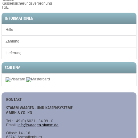
Kassensicherungsverordnung
TSE
INFORMATIONEN
Hilfe
Zahlung
Lieferung
ZAHLUNG
KONTAKT
STAMM WAAGEN- UND KASSENSYSTEME
GMBH & CO. KG
Tel.: +49 (0) 6021 - 34 99 - 0
Email:
info@waagen-stamm.de
Ottostr. 14 - 16
63741 Aschaffenburg