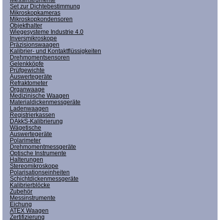
Set zur Dichtebestimmung
Mikroskopkameras
Mikroskopkondensoren
Objekthalter
Wiegesysteme Industrie 4.0
Inversmikroskope
Präzisionswaagen
Kalibrier- und Kontaktflüssigkeiten
Drehmomentsensoren
Gelenkköpfe
Prüfgewichte
Auswertegeräte
Refraktometer
Organwaage
Medizinische Waagen
Materialdickenmessgeräte
Ladenwaagen
Registrierkassen
DAkkS-Kalibrierung
Wägetische
Auswertegeräte
Polarimeter
Drehmomentmessgeräte
Optische Instrumente
Halterungen
Stereomikroskope
Polarisationseinheiten
Schichtdickenmessgeräte
Kalibrierblöcke
Zubehör
Messinstrumente
Eichung
ATEX Waagen
Zertifizierung