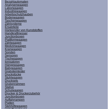
Bezahlautomaten
Analysenwaagen
Laborwaagen
Industriewaagen
Arbeitsschutzhauben
Bodenwaagen
Taschenwaagen
Zählsysteme
Ersatzteile
Härteprüfer von Kunststoffen
Handkraftmesser
Junctionboxen
Plattformwaagen
Zählwaagen
Medizinwaagen
Kranwaagen
Sonden
Sensoren
Tischwaagen
Ionisatoren
Hängewaagen
Babywaagen
Grabsteintester
Druckstücke
Stuhlwaagen
Drucksets
Grubenrahmen
Stative
Schulwaagen
Drucker & Druckerzubehör
Junctionboxen
Auffahrrampen
Platten
Stehhilfewaagen