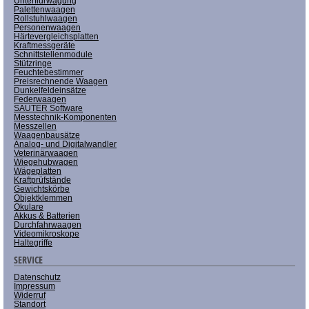
Unterflurwägung
Palettenwaagen
Rollstuhlwaagen
Personenwaagen
Härtevergleichsplatten
Kraftmessgeräte
Schnittstellenmodule
Stützringe
Feuchtebestimmer
Preisrechnende Waagen
Dunkelfeldeinsätze
Federwaagen
SAUTER Software
Messtechnik-Komponenten
Messzellen
Waagenbausätze
Analog- und Digitalwandler
Veterinärwaagen
Wiegehubwagen
Wägeplatten
Kraftprüfstände
Gewichtskörbe
Objektklemmen
Okulare
Akkus & Batterien
Durchfahrwaagen
Videomikroskope
Haltegriffe
SERVICE
Datenschutz
Impressum
Widerruf
Standort