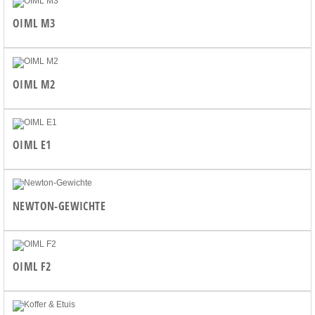
OIML M3
OIML M2
OIML E1
NEWTON-GEWICHTE
OIML F2