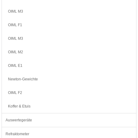
OIML M3
OIML F1
OIML M3
OIML M2
OIML E1
Newton-Gewichte
OIML F2
Koffer & Etuis
Auswertegeräte
Refraktometer