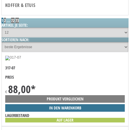
KOFFER & ETUIS
1
2
...
72
73
ARTIKEL JE SEITE:
SORTIEREN NACH:
317-07
PREIS
88,00
*
€
PRODUKT VERGLEICHEN
IN DEN WARENKORB
LAGERBESTAND
AUF LAGER