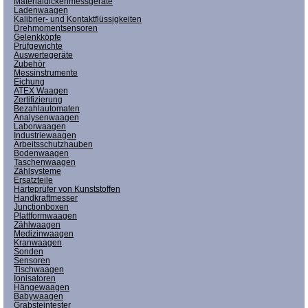
Materialdickenmessgeräte
Ladenwaagen
Kalibrier- und Kontaktflüssigkeiten
Drehmomentsensoren
Gelenkköpfe
Prüfgewichte
Auswertegeräte
Zubehör
Messinstrumente
Eichung
ATEX Waagen
Zertifizierung
Bezahlautomaten
Analysenwaagen
Laborwaagen
Industriewaagen
Arbeitsschutzhauben
Bodenwaagen
Taschenwaagen
Zählsysteme
Ersatzteile
Härteprüfer von Kunststoffen
Handkraftmesser
Junctionboxen
Plattformwaagen
Zählwaagen
Medizinwaagen
Kranwaagen
Sonden
Sensoren
Tischwaagen
Ionisatoren
Hängewaagen
Babywaagen
Grabsteintester