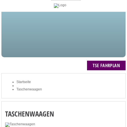
STARTSEITE
BLOG
MEIN KONTO
NEWSLETTER
TSE FAHRPLAN
ZUM WARENKORB: 0 ARTIKEL / € 0,00
TSE FAHRPLAN
Startseite
Taschenwaagen
TASCHENWAAGEN