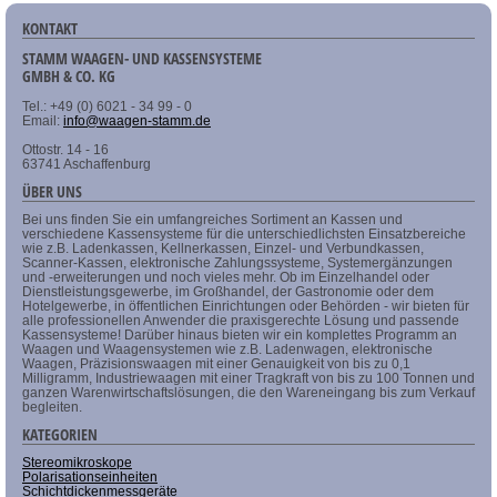
KONTAKT
STAMM WAAGEN- UND KASSENSYSTEME
GMBH & CO. KG
Tel.: +49 (0) 6021 - 34 99 - 0
Email:
info@waagen-stamm.de
Ottostr. 14 - 16
63741 Aschaffenburg
ÜBER UNS
Bei uns finden Sie ein umfangreiches Sortiment an Kassen und
verschiedene Kassensysteme für die unterschiedlichsten Einsatzbereiche
wie z.B. Ladenkassen, Kellnerkassen, Einzel- und Verbundkassen,
Scanner-Kassen, elektronische Zahlungssysteme, Systemergänzungen
und -erweiterungen und noch vieles mehr. Ob im Einzelhandel oder
Dienstleistungsgewerbe, im Großhandel, der Gastronomie oder dem
Hotelgewerbe, in öffentlichen Einrichtungen oder Behörden - wir bieten für
alle professionellen Anwender die praxisgerechte Lösung und passende
Kassensysteme! Darüber hinaus bieten wir ein komplettes Programm an
Waagen und Waagensystemen wie z.B. Ladenwagen, elektronische
Waagen, Präzisionswaagen mit einer Genauigkeit von bis zu 0,1
Milligramm, Industriewaagen mit einer Tragkraft von bis zu 100 Tonnen und
ganzen Warenwirtschaftslösungen, die den Wareneingang bis zum Verkauf
begleiten.
KATEGORIEN
Stereomikroskope
Polarisationseinheiten
Schichtdickenmessgeräte