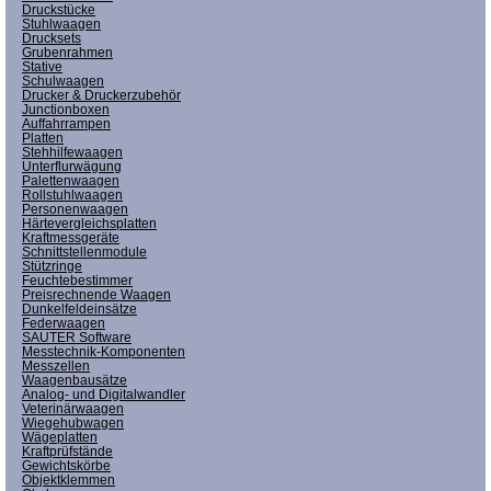
Druckstücke
Stuhlwaagen
Drucksets
Grubenrahmen
Stative
Schulwaagen
Drucker & Druckerzubehör
Junctionboxen
Auffahrrampen
Platten
Stehhilfewaagen
Unterflurwägung
Palettenwaagen
Rollstuhlwaagen
Personenwaagen
Härtevergleichsplatten
Kraftmessgeräte
Schnittstellenmodule
Stützringe
Feuchtebestimmer
Preisrechnende Waagen
Dunkelfeldeinsätze
Federwaagen
SAUTER Software
Messtechnik-Komponenten
Messzellen
Waagenbausätze
Analog- und Digitalwandler
Veterinärwaagen
Wiegehubwagen
Wägeplatten
Kraftprüfstände
Gewichtskörbe
Objektklemmen