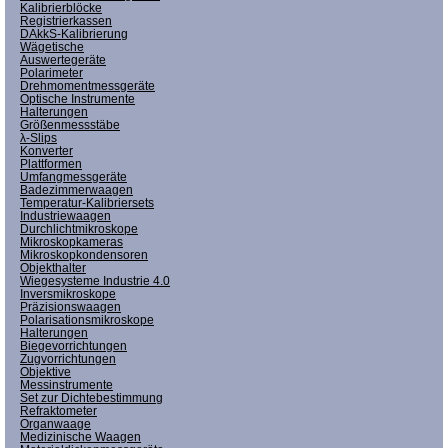
Kalibrierblöcke
Registrierkassen
DAkkS-Kalibrierung
Wägetische
Auswertegeräte
Polarimeter
Drehmomentmessgeräte
Optische Instrumente
Halterungen
Größenmessstäbe
λ-Slips
Konverter
Plattformen
Umfangmessgeräte
Badezimmerwaagen
Temperatur-Kalibriersets
Industriewaagen
Durchlichtmikroskope
Mikroskopkameras
Mikroskopkondensoren
Objekthalter
Wiegesysteme Industrie 4.0
Inversmikroskope
Präzisionswaagen
Polarisationsmikroskope
Halterungen
Biegevorrichtungen
Zugvorrichtungen
Objektive
Messinstrumente
Set zur Dichtebestimmung
Refraktometer
Organwaage
Medizinische Waagen