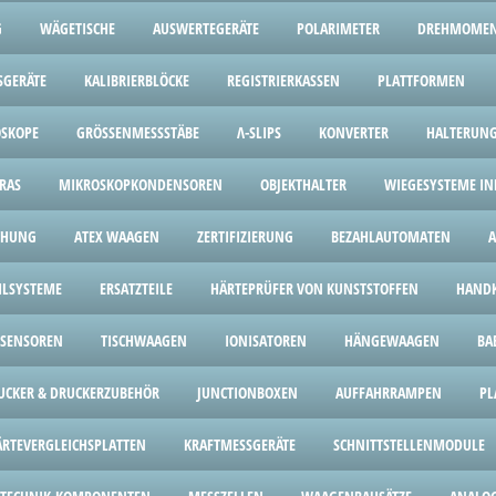
G
WÄGETISCHE
AUSWERTEGERÄTE
POLARIMETER
DREHMOMEN
SGERÄTE
KALIBRIERBLÖCKE
REGISTRIERKASSEN
PLATTFORMEN
OSKOPE
GRÖSSENMESSSTÄBE
Λ-SLIPS
KONVERTER
HALTERUN
RAS
MIKROSKOPKONDENSOREN
OBJEKTHALTER
WIEGESYSTEME IND
CHUNG
ATEX WAAGEN
ZERTIFIZIERUNG
BEZAHLAUTOMATEN
HLSYSTEME
ERSATZTEILE
HÄRTEPRÜFER VON KUNSTSTOFFEN
HANDK
SENSOREN
TISCHWAAGEN
IONISATOREN
HÄNGEWAAGEN
BA
UCKER & DRUCKERZUBEHÖR
JUNCTIONBOXEN
AUFFAHRRAMPEN
PL
ÄRTEVERGLEICHSPLATTEN
KRAFTMESSGERÄTE
SCHNITTSTELLENMODULE