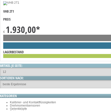
VHB 2T1
PREIS
1.930,00
*
€
LAGERBESTAND
ARTIKEL JE SEITE:
SORTIEREN NACH:
KATEGORIEN
Kalibrier- und Kontaktflüssigkeiten
Drehmomentsensoren
Gelenkköpfe