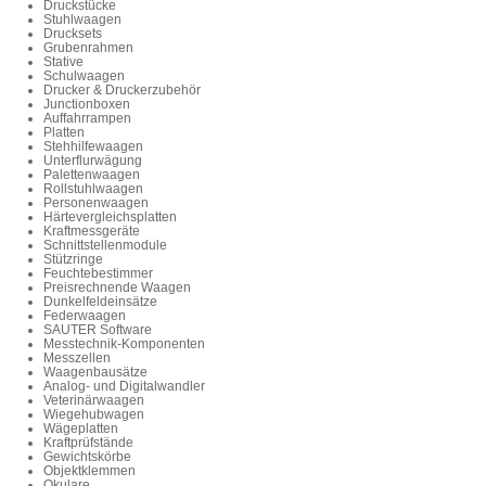
Druckstücke
Stuhlwaagen
Drucksets
Grubenrahmen
Stative
Schulwaagen
Drucker & Druckerzubehör
Junctionboxen
Auffahrrampen
Platten
Stehhilfewaagen
Unterflurwägung
Palettenwaagen
Rollstuhlwaagen
Personenwaagen
Härtevergleichsplatten
Kraftmessgeräte
Schnittstellenmodule
Stützringe
Feuchtebestimmer
Preisrechnende Waagen
Dunkelfeldeinsätze
Federwaagen
SAUTER Software
Messtechnik-Komponenten
Messzellen
Waagenbausätze
Analog- und Digitalwandler
Veterinärwaagen
Wiegehubwagen
Wägeplatten
Kraftprüfstände
Gewichtskörbe
Objektklemmen
Okulare