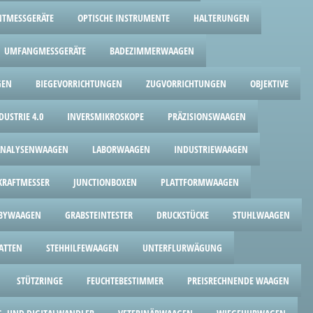
TMESSGERÄTE
OPTISCHE INSTRUMENTE
HALTERUNGEN
UMFANGMESSGERÄTE
BADEZIMMERWAAGEN
GEN
BIEGEVORRICHTUNGEN
ZUGVORRICHTUNGEN
OBJEKTIVE
USTRIE 4.0
INVERSMIKROSKOPE
PRÄZISIONSWAAGEN
ANALYSENWAAGEN
LABORWAAGEN
INDUSTRIEWAAGEN
RAFTMESSER
JUNCTIONBOXEN
PLATTFORMWAAGEN
BYWAAGEN
GRABSTEINTESTER
DRUCKSTÜCKE
STUHLWAAGEN
ATTEN
STEHHILFEWAAGEN
UNTERFLURWÄGUNG
STÜTZRINGE
FEUCHTEBESTIMMER
PREISRECHNENDE WAAGEN