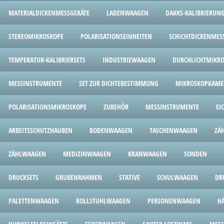
MATERIALDICKENMESSGERÄTE
LADENWAAGEN
DAKKS-KALIBRIERUN
STEREOMIKROSKOPE
POLARISATIONSEINHEITEN
SCHICHTDICKENMES
TEMPERATUR-KALIBRIERSETS
INDUSTRIEWAAGEN
DURCHLICHTMIKR
MESSINSTRUMENTE
SET ZUR DICHTEBESTIMMUNG
MIKROSKOPKAME
POLARISATIONSMIKROSKOPE
ZUBEHÖR
MESSINSTRUMENTE
EI
ARBEITSSCHUTZHAUBEN
BODENWAAGEN
TASCHENWAAGEN
ZÄ
ZÄHLWAAGEN
MEDIZINWAAGEN
KRANWAAGEN
SONDEN
DRUCKSETS
GRUBENRAHMEN
STATIVE
SCHULWAAGEN
DR
PALETTENWAAGEN
ROLLSTUHLWAAGEN
PERSONENWAAGEN
H