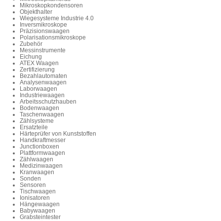
Mikroskopkondensoren
Objekthalter
Wiegesysteme Industrie 4.0
Inversmikroskope
Präzisionswaagen
Polarisationsmikroskope
Zubehör
Messinstrumente
Eichung
ATEX Waagen
Zertifizierung
Bezahlautomaten
Analysenwaagen
Laborwaagen
Industriewaagen
Arbeitsschutzhauben
Bodenwaagen
Taschenwaagen
Zählsysteme
Ersatzteile
Härteprüfer von Kunststoffen
Handkraftmesser
Junctionboxen
Plattformwaagen
Zählwaagen
Medizinwaagen
Kranwaagen
Sonden
Sensoren
Tischwaagen
Ionisatoren
Hängewaagen
Babywaagen
Grabsteintester