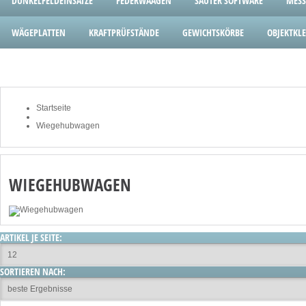
DUNKELFELDEINSÄTZE
FEDERWAAGEN
SAUTER SOFTWARE
MESS
WÄGEPLATTEN
KRAFTPRÜFSTÄNDE
GEWICHTSKÖRBE
OBJEKTK
Startseite
Wiegehubwagen
WIEGEHUBWAGEN
ARTIKEL JE SEITE:
SORTIEREN NACH: