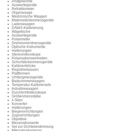
Prüfgewichte
Auswertegeräte
Refraktometer
Organwaage
Medizinische Waagen
Materialdickenmessgeräte
Ladenwaagen
DAkkS-Kalibrierung
Wägetische
Auswertegeräte
Polarimeter
Drehmomentmessgeräte
Optische Instrumente
Halterungen
Stereomikroskope
Polarisationseinheiten
Schichtdickenmessgeräte
Kalibrierblöcke
Registrierkassen
Plattformen
Umfangmessgeräte
Badezimmerwaagen
Temperatur-Kalibriersets
Industriewaagen
Durchlichtmikroskope
Größenmessstäbe
λ-Slips
Konverter
Halterungen
Biegevorrichtungen
Zugvorrichtungen
Objektive
Messinstrumente
Set zur Dichtebestimmung
Mikroskopkameras