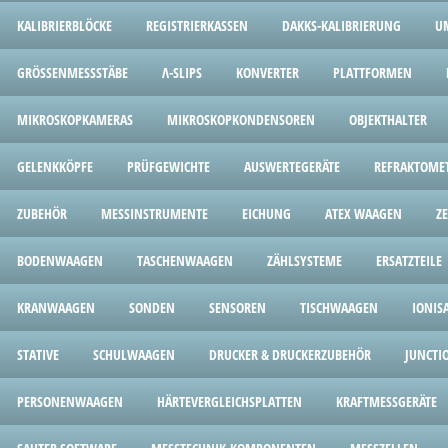
KALIBRIERBLÖCKE
REGISTRIERKASSEN
DAKKS-KALIBRIERUNG
U
GRÖSSENMESSSTÄBE
Λ-SLIPS
KONVERTER
PLATTFORMEN
MIKROSKOPKAMERAS
MIKROSKOPKONDENSOREN
OBJEKTHALTER
GELENKKÖPFE
PRÜFGEWICHTE
AUSWERTEGERÄTE
REFRAKTOME
ZUBEHÖR
MESSINSTRUMENTE
EICHUNG
ATEX WAAGEN
Z
BODENWAAGEN
TASCHENWAAGEN
ZÄHLSYSTEME
ERSATZTEILE
KRANWAAGEN
SONDEN
SENSOREN
TISCHWAAGEN
IONIS
STATIVE
SCHULWAAGEN
DRUCKER & DRUCKERZUBEHÖR
JUNCTI
PERSONENWAAGEN
HÄRTEVERGLEICHSPLATTEN
KRAFTMESSGERÄTE