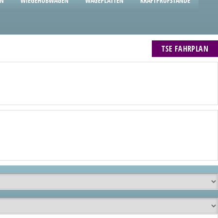
EN
WIEGEHUBWAGEN
WÄGEPLATTEN
KRAFTPRÜFSTÄNDE
TSE FAHRPLAN