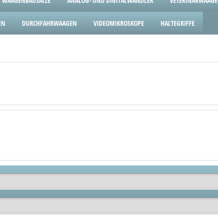
WAAGENBAUSÄTZE
ANALOG- UND DIGITALWANDLER
VETERINÄRWAAG
EN
DURCHFAHRWAAGEN
VIDEOMIKROSKOPE
HALTEGRIFFE