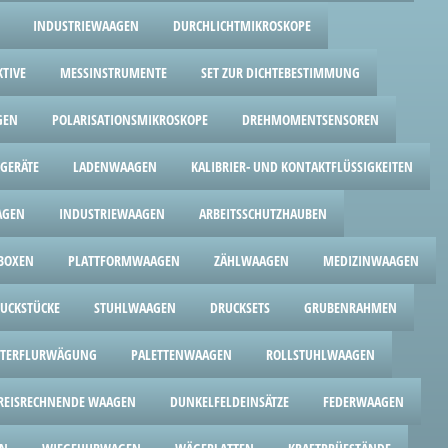
INDUSTRIEWAAGEN
DURCHLICHTMIKROSKOPE
KTIVE
MESSINSTRUMENTE
SET ZUR DICHTEBESTIMMUNG
GEN
POLARISATIONSMIKROSKOPE
DREHMOMENTSENSOREN
GERÄTE
LADENWAAGEN
KALIBRIER- UND KONTAKTFLÜSSIGKEITEN
AGEN
INDUSTRIEWAAGEN
ARBEITSSCHUTZHAUBEN
BOXEN
PLATTFORMWAAGEN
ZÄHLWAAGEN
MEDIZINWAAGEN
UCKSTÜCKE
STUHLWAAGEN
DRUCKSETS
GRUBENRAHMEN
TERFLURWÄGUNG
PALETTENWAAGEN
ROLLSTUHLWAAGEN
REISRECHNENDE WAAGEN
DUNKELFELDEINSÄTZE
FEDERWAAGEN