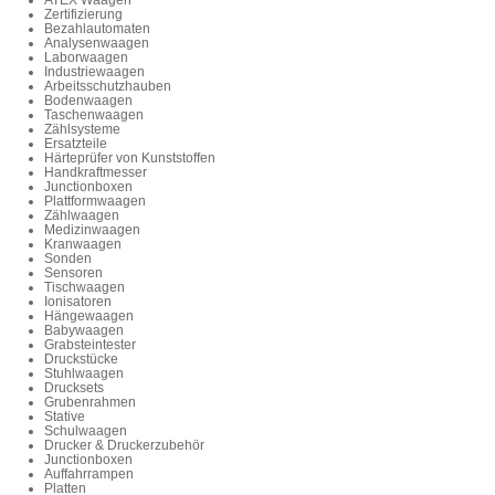
Zertifizierung
Bezahlautomaten
Analysenwaagen
Laborwaagen
Industriewaagen
Arbeitsschutzhauben
Bodenwaagen
Taschenwaagen
Zählsysteme
Ersatzteile
Härteprüfer von Kunststoffen
Handkraftmesser
Junctionboxen
Plattformwaagen
Zählwaagen
Medizinwaagen
Kranwaagen
Sonden
Sensoren
Tischwaagen
Ionisatoren
Hängewaagen
Babywaagen
Grabsteintester
Druckstücke
Stuhlwaagen
Drucksets
Grubenrahmen
Stative
Schulwaagen
Drucker & Druckerzubehör
Junctionboxen
Auffahrrampen
Platten