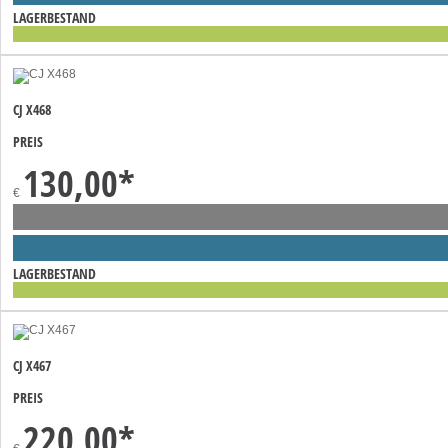
LAGERBESTAND
CJ X468
PREIS
130,00
*
€
LAGERBESTAND
CJ X467
PREIS
220,00
*