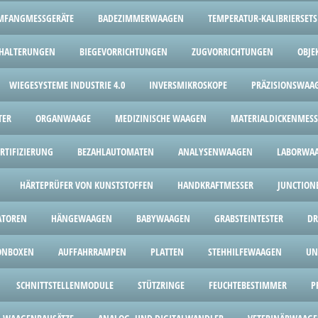
MFANGMESSGERÄTE
BADEZIMMERWAAGEN
TEMPERATUR-KALIBRIERSETS
HALTERUNGEN
BIEGEVORRICHTUNGEN
ZUGVORRICHTUNGEN
OBJE
WIEGESYSTEME INDUSTRIE 4.0
INVERSMIKROSKOPE
PRÄZISIONSWAA
TER
ORGANWAAGE
MEDIZINISCHE WAAGEN
MATERIALDICKENMESS
ERTIFIZIERUNG
BEZAHLAUTOMATEN
ANALYSENWAAGEN
LABORWA
HÄRTEPRÜFER VON KUNSTSTOFFEN
HANDKRAFTMESSER
JUNCTION
ATOREN
HÄNGEWAAGEN
BABYWAAGEN
GRABSTEINTESTER
DR
ONBOXEN
AUFFAHRRAMPEN
PLATTEN
STEHHILFEWAAGEN
UN
SCHNITTSTELLENMODULE
STÜTZRINGE
FEUCHTEBESTIMMER
P