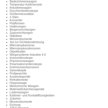
Badezimmerwaagen
Temperatur-Kalibriersets
Industriewaagen
Durchlichtmikroskope
Größenmessstäbe
λ-Slips
Konverter
Plattformen
Halterungen
Biegevorrichtungen
Zugvorrichtungen
Objektive
Messinstrumente
Set zur Dichtebestimmung
Mikroskopkameras
Mikroskopkondensoren
Objekthalter
Wiegesysteme Industrie 4.0
Inversmikroskope
Präzisionswaagen
Polarisationsmikroskope
Drehmomentsensoren
Gelenkköpfe
Prüfgewichte
Auswertegeräte
Refraktometer
Organwaage
Medizinische Waagen
Materialdickenmessgeräte
Ladenwaagen
Kalibrier- und Kontaktflüssigkeiten
Zubehör
Messinstrumente
Eichung
ATEX Waagen