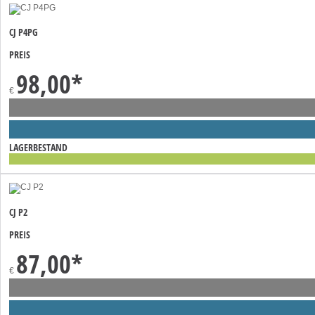
CJ P4PG
PREIS
98,00
*
€
LAGERBESTAND
CJ P2
PREIS
87,00
*
€