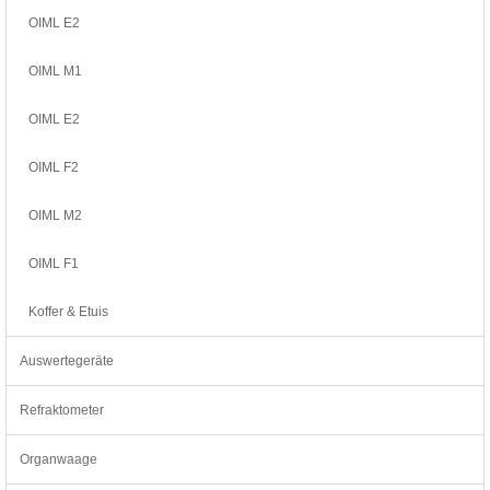
OIML E2
OIML M1
OIML E2
OIML F2
OIML M2
OIML F1
Koffer & Etuis
Auswertegeräte
Refraktometer
Organwaage