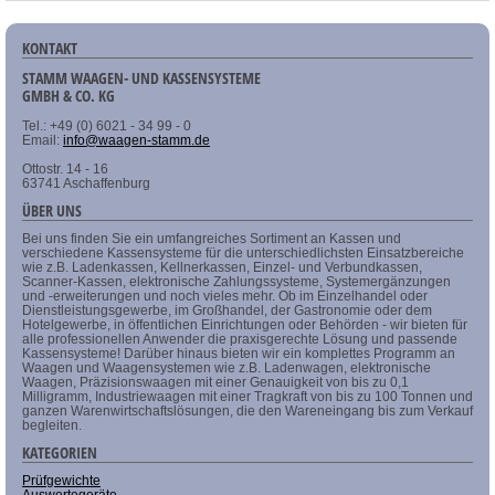
KONTAKT
STAMM WAAGEN- UND KASSENSYSTEME
GMBH & CO. KG
Tel.: +49 (0) 6021 - 34 99 - 0
Email:
info@waagen-stamm.de
Ottostr. 14 - 16
63741 Aschaffenburg
ÜBER UNS
Bei uns finden Sie ein umfangreiches Sortiment an Kassen und
verschiedene Kassensysteme für die unterschiedlichsten Einsatzbereiche
wie z.B. Ladenkassen, Kellnerkassen, Einzel- und Verbundkassen,
Scanner-Kassen, elektronische Zahlungssysteme, Systemergänzungen
und -erweiterungen und noch vieles mehr. Ob im Einzelhandel oder
Dienstleistungsgewerbe, im Großhandel, der Gastronomie oder dem
Hotelgewerbe, in öffentlichen Einrichtungen oder Behörden - wir bieten für
alle professionellen Anwender die praxisgerechte Lösung und passende
Kassensysteme! Darüber hinaus bieten wir ein komplettes Programm an
Waagen und Waagensystemen wie z.B. Ladenwagen, elektronische
Waagen, Präzisionswaagen mit einer Genauigkeit von bis zu 0,1
Milligramm, Industriewaagen mit einer Tragkraft von bis zu 100 Tonnen und
ganzen Warenwirtschaftslösungen, die den Wareneingang bis zum Verkauf
begleiten.
KATEGORIEN
Prüfgewichte
Auswertegeräte