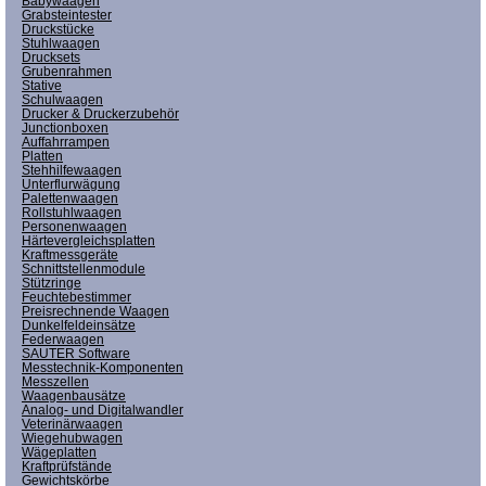
Babywaagen
Grabsteintester
Druckstücke
Stuhlwaagen
Drucksets
Grubenrahmen
Stative
Schulwaagen
Drucker & Druckerzubehör
Junctionboxen
Auffahrrampen
Platten
Stehhilfewaagen
Unterflurwägung
Palettenwaagen
Rollstuhlwaagen
Personenwaagen
Härtevergleichsplatten
Kraftmessgeräte
Schnittstellenmodule
Stützringe
Feuchtebestimmer
Preisrechnende Waagen
Dunkelfeldeinsätze
Federwaagen
SAUTER Software
Messtechnik-Komponenten
Messzellen
Waagenbausätze
Analog- und Digitalwandler
Veterinärwaagen
Wiegehubwagen
Wägeplatten
Kraftprüfstände
Gewichtskörbe