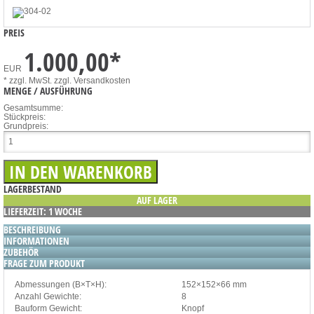
PREIS
1.000,00
*
EUR
* zzgl. MwSt.
zzgl. Versandkosten
MENGE / AUSFÜHRUNG
Gesamtsumme:
Stückpreis:
Grundpreis:
LAGERBESTAND
AUF LAGER
LIEFERZEIT: 1 WOCHE
BESCHREIBUNG
INFORMATIONEN
ZUBEHÖR
FRAGE ZUM PRODUKT
Abmessungen (B×T×H):
152×152×66 mm
Anzahl Gewichte:
8
Bauform Gewicht:
Knopf