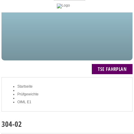
STARTSEITE
BLOG
MEIN KONTO
NEWSLETTER
TSE FAHRPLAN
ZUM WARENKORB: 0 ARTIKEL / € 0,00
TSE FAHRPLAN
Startseite
Prüfgewichte
OIML E1
304-02