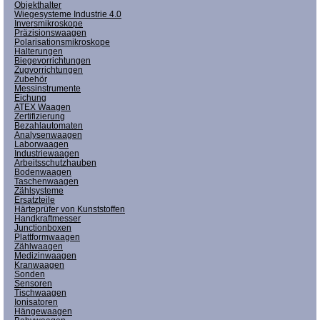
Objekthalter
Wiegesysteme Industrie 4.0
Inversmikroskope
Präzisionswaagen
Polarisationsmikroskope
Halterungen
Biegevorrichtungen
Zugvorrichtungen
Zubehör
Messinstrumente
Eichung
ATEX Waagen
Zertifizierung
Bezahlautomaten
Analysenwaagen
Laborwaagen
Industriewaagen
Arbeitsschutzhauben
Bodenwaagen
Taschenwaagen
Zählsysteme
Ersatzteile
Härteprüfer von Kunststoffen
Handkraftmesser
Junctionboxen
Plattformwaagen
Zählwaagen
Medizinwaagen
Kranwaagen
Sonden
Sensoren
Tischwaagen
Ionisatoren
Hängewaagen