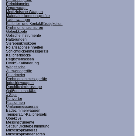
Refraktometer
Organwaage
Medizinische Waagen
Materialdickenmessgeräte
Ladenwaagen
Kalibrier- und Kontaktflüssigkeiten
Drehmomentsensoren
Gelenkköpfe
Optische Instrumente
Halterungen
Stereomikroskope
Polarisationseinheiten
Schichtdickenmessgeräte
Kalibrierblöcke
Registrierkassen
DAkkS-Kalibrierung
Wägetische
Auswertegeräte
Polarimeter
Drehmomentmessgeräte
Industriewaagen
Durchlichtmikroskope
Größenmessstäbe
λ-Slips
Konverter
Plattformen
Umfangmessgeräte
Badezimmerwaagen
Temperatur-Kalibriersets
Objektive
Messinstrumente
Set zur Dichtebestimmung
Mikroskopkameras
Mikroskopkondensoren