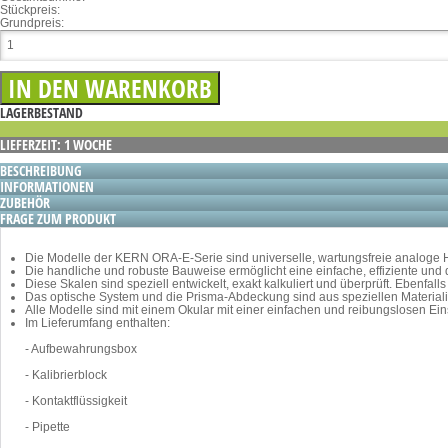
Stückpreis:
Grundpreis:
LAGERBESTAND
LIEFERZEIT: 1 WOCHE
BESCHREIBUNG
INFORMATIONEN
ZUBEHÖR
FRAGE ZUM PRODUKT
Die Modelle der KERN ORA-E-Serie sind universelle, wartungsfreie analoge 
Die handliche und robuste Bauweise ermöglicht eine einfache, effiziente und
Diese Skalen sind speziell entwickelt, exakt kalkuliert und überprüft. Ebenfal
Das optische System und die Prisma-Abdeckung sind aus speziellen Materiali
Alle Modelle sind mit einem Okular mit einer einfachen und reibungslosen Ein
Im Lieferumfang enthalten:
- Aufbewahrungsbox
- Kalibrierblock
- Kontaktflüssigkeit
- Pipette