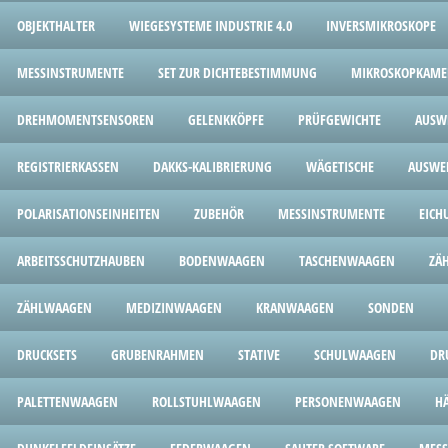
OBJEKTHALTER
WIEGESYSTEME INDUSTRIE 4.0
INVERSMIKROSKOPE
MESSINSTRUMENTE
SET ZUR DICHTEBESTIMMUNG
MIKROSKOPKAME
DREHMOMENTSENSOREN
GELENKKÖPFE
PRÜFGEWICHTE
AUSW
REGISTRIERKASSEN
DAKKS-KALIBRIERUNG
WÄGETISCHE
AUSWE
POLARISATIONSEINHEITEN
ZUBEHÖR
MESSINSTRUMENTE
EICH
ARBEITSSCHUTZHAUBEN
BODENWAAGEN
TASCHENWAAGEN
ZÄ
ZÄHLWAAGEN
MEDIZINWAAGEN
KRANWAAGEN
SONDEN
DRUCKSETS
GRUBENRAHMEN
STATIVE
SCHULWAAGEN
DR
PALETTENWAAGEN
ROLLSTUHLWAAGEN
PERSONENWAAGEN
H