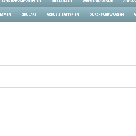
TECHNIK-KOMPONENTEN
MESSZELLEN
WAAGENBAUSÄTZE
ANALOG
LEMMEN
OKULARE
AKKUS & BATTERIEN
DURCHFAHRWAAGEN