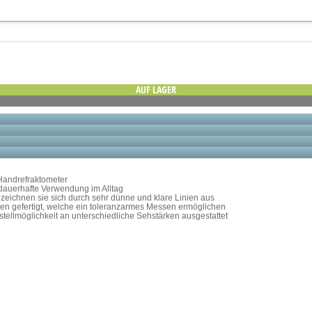
AUF LAGER
Handrefraktometer
 dauerhafte Verwendung im Alltag
ls zeichnen sie sich durch sehr dünne und klare Linien aus
en gefertigt, welche ein toleranzarmes Messen ermöglichen
stellmöglichkeit an unterschiedliche Sehstärken ausgestattet