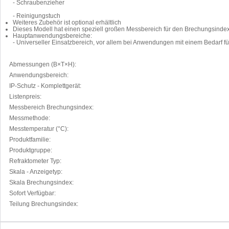
- Schraubenzieher
- Reinigungstuch
Weiteres Zubehör ist optional erhältlich
Dieses Modell hat einen speziell großen Messbereich für den Brechungsinde
Hauptanwendungsbereiche:
- Universeller Einsatzbereich, vor allem bei Anwendungen mit einem Bedarf f
Abmessungen (B×T×H):
Anwendungsbereich:
IP-Schutz - Komplettgerät:
Listenpreis:
Messbereich Brechungsindex:
Messmethode:
Messtemperatur (°C):
Produktfamilie:
Produktgruppe:
Refraktometer Typ:
Skala - Anzeigetyp:
Skala Brechungsindex:
Sofort Verfügbar:
Teilung Brechungsindex: