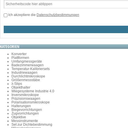
Ich akzeptiere die
Datenschutzbestimmungen
KATEGORIEN
Konverter
Plattformen
Umfangmessgeräte
Badezimmerwaagen
Temperatur-Kalibriersets
Industriewaagen
Durchlichtmikroskope
Größenmessstäbe
λ-Slips
Objekthalter
Wiegesysteme Industrie 4.0
Inversmikroskope
Präzisionswaagen
Polarisationsmikroskope
Halterungen
Biegevorrichtungen
Zugvorrichtungen
Objektive
Messinstrumente
Set zur Dichtebestimmung