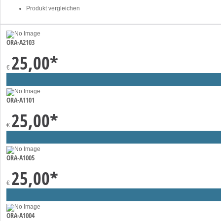
Produkt vergleichen
ORA-A2103
25,00
*
€
ORA-A1101
25,00
*
€
ORA-A1005
25,00
*
€
ORA-A1004