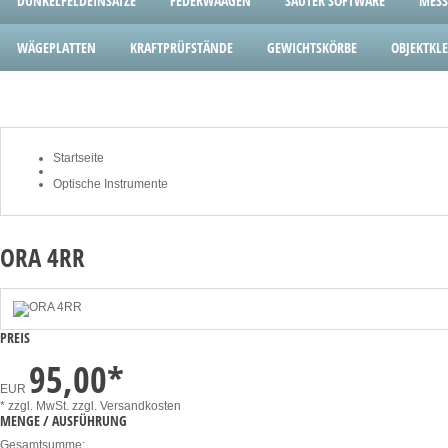
DUNKELFELDEINSÄTZE
FEDERWAAGEN
SAUTER SOFTWARE
MESS
WÄGEPLATTEN
KRAFTPRÜFSTÄNDE
GEWICHTSKÖRBE
OBJEKTK
Startseite
Optische Instrumente
ORA 4RR
PREIS
95,00
*
EUR
* zzgl. MwSt.
zzgl. Versandkosten
MENGE / AUSFÜHRUNG
Gesamtsumme: