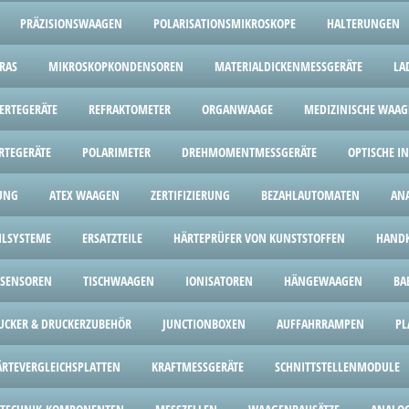
PRÄZISIONSWAAGEN
POLARISATIONSMIKROSKOPE
HALTERUNGEN
RAS
MIKROSKOPKONDENSOREN
MATERIALDICKENMESSGERÄTE
LA
ERTEGERÄTE
REFRAKTOMETER
ORGANWAAGE
MEDIZINISCHE WAA
RTEGERÄTE
POLARIMETER
DREHMOMENTMESSGERÄTE
OPTISCHE I
UNG
ATEX WAAGEN
ZERTIFIZIERUNG
BEZAHLAUTOMATEN
AN
HLSYSTEME
ERSATZTEILE
HÄRTEPRÜFER VON KUNSTSTOFFEN
HANDK
SENSOREN
TISCHWAAGEN
IONISATOREN
HÄNGEWAAGEN
BA
UCKER & DRUCKERZUBEHÖR
JUNCTIONBOXEN
AUFFAHRRAMPEN
PL
ÄRTEVERGLEICHSPLATTEN
KRAFTMESSGERÄTE
SCHNITTSTELLENMODULE