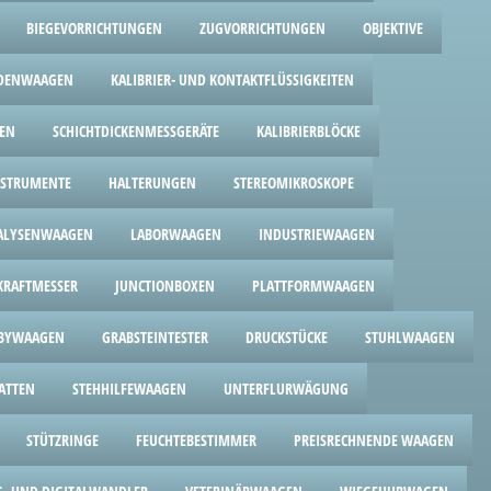
BIEGEVORRICHTUNGEN
ZUGVORRICHTUNGEN
OBJEKTIVE
DENWAAGEN
KALIBRIER- UND KONTAKTFLÜSSIGKEITEN
GEN
SCHICHTDICKENMESSGERÄTE
KALIBRIERBLÖCKE
NSTRUMENTE
HALTERUNGEN
STEREOMIKROSKOPE
ALYSENWAAGEN
LABORWAAGEN
INDUSTRIEWAAGEN
RAFTMESSER
JUNCTIONBOXEN
PLATTFORMWAAGEN
BYWAAGEN
GRABSTEINTESTER
DRUCKSTÜCKE
STUHLWAAGEN
ATTEN
STEHHILFEWAAGEN
UNTERFLURWÄGUNG
STÜTZRINGE
FEUCHTEBESTIMMER
PREISRECHNENDE WAAGEN