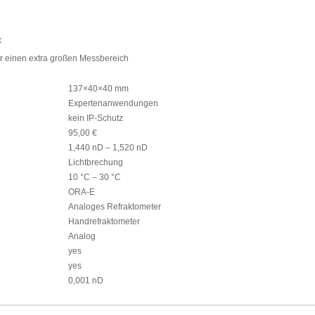
x
ür einen extra großen Messbereich
137×40×40 mm
Expertenanwendungen
kein IP-Schutz
95,00 €
1,440 nD – 1,520 nD
Lichtbrechung
10 °C – 30 °C
ORA-E
Analoges Refraktometer
Handrefraktometer
Analog
yes
yes
0,001 nD