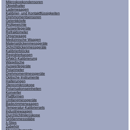
Mikroskopkondensoren
Objekthalter
Ladenwaagen
Kalibrier- und Kontaktflüssigkeiten
Drehmomentsensoren
Gelenkköpfe
Prüfgewichte
Auswertegeräte
Refraktometer
Organwaage
Medizinische Waagen
Materialdickenmessgeräte
Schichtdickenmessgeräte
Kalibrierblöcke
Registrierkassen
DAkkS-Kalibrierung
Wägetische
Auswertegeräte
Polarimeter
Drehmomentmessgeräte
Optische Instrumente
Halterungen
Stereomikroskope
Polarisationseinheiten
Konverter
Plattformen
Umfangmessgeräte
Badezimmerwaagen
Temperatur-Kalibriersets
Industriewaagen
Durchlichtmikroskope
Größenmessstäbe
λ-Slips
Zubehör