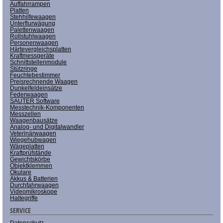
Auffahrrampen
Platten
Stehhilfewaagen
Unterflurwägung
Palettenwaagen
Rollstuhlwaagen
Personenwaagen
Härtevergleichsplatten
Kraftmessgeräte
Schnittstellenmodule
Stützringe
Feuchtebestimmer
Preisrechnende Waagen
Dunkelfeldeinsätze
Federwaagen
SAUTER Software
Messtechnik-Komponenten
Messzellen
Waagenbausätze
Analog- und Digitalwandler
Veterinärwaagen
Wiegehubwagen
Wägeplatten
Kraftprüfstände
Gewichtskörbe
Objektklemmen
Okulare
Akkus & Batterien
Durchfahrwaagen
Videomikroskope
Haltegriffe
SERVICE
Datenschutz