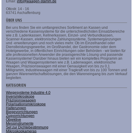
Email:
info@waagen-stamm.de
Ottostr. 14 - 16
63741 Aschaffenburg
ÜBER UNS
Bei uns finden Sie ein umfangreiches Sortiment an Kassen und
verschiedene Kassensysteme für die unterschiedlichsten Einsatzbereiche
wie z.B. Ladenkassen, Kellnerkassen, Einzel- und Verbundkassen,
Scanner-Kassen, elektronische Zahlungssysteme, Systemergänzungen
und -erweiterungen und noch vieles mehr. Ob im Einzelhandel oder
Dienstleistungsgewerbe, im Großhandel, der Gastronomie oder dem
Hotelgewerbe, in öffentlichen Einrichtungen oder Behörden - wir bieten für
alle professionellen Anwender die praxisgerechte Lösung und passende
Kassensysteme! Darüber hinaus bieten wir ein komplettes Programm an
Waagen und Waagensystemen wie z.B. Ladenwagen, elektronische
Waagen, Präzisionswaagen mit einer Genauigkeit von bis zu 0,1
Milligramm, Industriewaagen mit einer Tragkraft von bis zu 100 Tonnen und
ganzen Warenwirtschaftslösungen, die den Wareneingang bis zum Verkauf
begleiten.
KATEGORIEN
Wiegesysteme Industrie 4.0
Inversmikroskope
Präzisionswaagen
Polarisationsmikroskope
Halterungen
Biegevorrichtungen
Zugvorrichtungen
Objektive
Messinstrumente
Set zur Dichtebestimmung
Mikroskopkameras