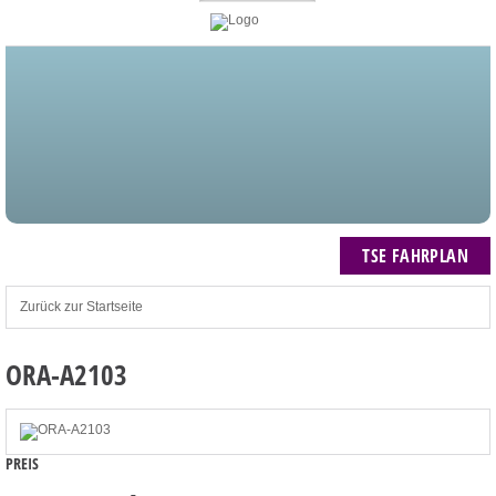
STARTSEITE
BLOG
MEIN KONTO
NEWSLETTER
TSE FAHRPLAN
ZUM WARENKORB: 0 ARTIKEL / € 0,00
TSE FAHRPLAN
Zurück zur Startseite
ORA-A2103
PREIS