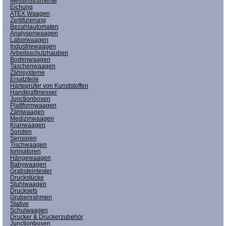
Messinstrumente
Eichung
ATEX Waagen
Zertifizierung
Bezahlautomaten
Analysenwaagen
Laborwaagen
Industriewaagen
Arbeitsschutzhauben
Bodenwaagen
Taschenwaagen
Zählsysteme
Ersatzteile
Härteprüfer von Kunststoffen
Handkraftmesser
Junctionboxen
Plattformwaagen
Zählwaagen
Medizinwaagen
Kranwaagen
Sonden
Sensoren
Tischwaagen
Ionisatoren
Hängewaagen
Babywaagen
Grabsteintester
Druckstücke
Stuhlwaagen
Drucksets
Grubenrahmen
Stative
Schulwaagen
Drucker & Druckerzubehör
Junctionboxen