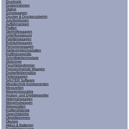
Drucksets
Grubenrahmen
Stative
Schulwaagen
Drucker & Druckerzubehör
Junctionboxen
Auffahrrampen
Platten
Stehhilfewaagen
Unterflurwägung
Palettenwaagen
Rollstuhlwaagen
Personenwaagen
Härtevergleichsplatten
Kraftmessgeräte
Schnittstellenmodule
Stützringe
Feuchtebestimmer
Preisrechnende Waagen
Dunkelfeldeinsätze
Federwaagen
SAUTER Software
Messtechnik-Komponenten
Messzellen
Waagenbausätze
Analog- und Digitalwandler
Veterinärwaagen
Wiegehubwagen
Wägeplatten
Kraftprüfstände
Gewichtskörbe
Objektklemmen
Okulare
Akkus & Batterien
Durchfahrwaagen