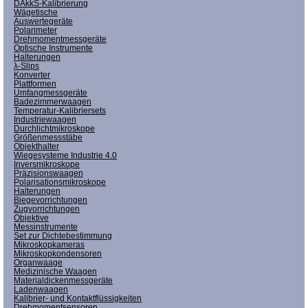
DAkkS-Kalibrierung
Wägetische
Auswertegeräte
Polarimeter
Drehmomentmessgeräte
Optische Instrumente
Halterungen
λ-Slips
Konverter
Plattformen
Umfangmessgeräte
Badezimmerwaagen
Temperatur-Kalibriersets
Industriewaagen
Durchlichtmikroskope
Größenmessstäbe
Objekthalter
Wiegesysteme Industrie 4.0
Inversmikroskope
Präzisionswaagen
Polarisationsmikroskope
Halterungen
Biegevorrichtungen
Zugvorrichtungen
Objektive
Messinstrumente
Set zur Dichtebestimmung
Mikroskopkameras
Mikroskopkondensoren
Organwaage
Medizinische Waagen
Materialdickenmessgeräte
Ladenwaagen
Kalibrier- und Kontaktflüssigkeiten
Drehmomentsensoren