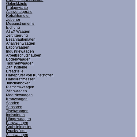
Gelenkköpfe
Prüfgewichte
Auswertegeräte
Refraktometer
Zubehör
Messinstrumente
Eichung
ATEX Waagen
Zertifizierung
Bezahlautomaten
Analysenwaagen
Laborwaagen
Industriewaagen
Arbeitsschutzhauben
Bodenwaagen
Taschenwaagen
Zählsysteme
Ersatzteile
Härteprüfer von Kunststoffen
Handkraftmesser
Junctionboxen
Plattformwaagen
Zählwaagen
Medizinwaagen
Kranwaagen
Sonden
Sensoren
Tischwaagen
Ionisatoren
Hängewaagen
Babywaagen
Grabsteintester
Druckstücke
Stuhlwaagen