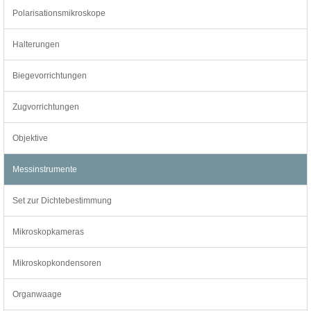
Polarisationsmikroskope
Halterungen
Biegevorrichtungen
Zugvorrichtungen
Objektive
Messinstrumente
Set zur Dichtebestimmung
Mikroskopkameras
Mikroskopkondensoren
Organwaage