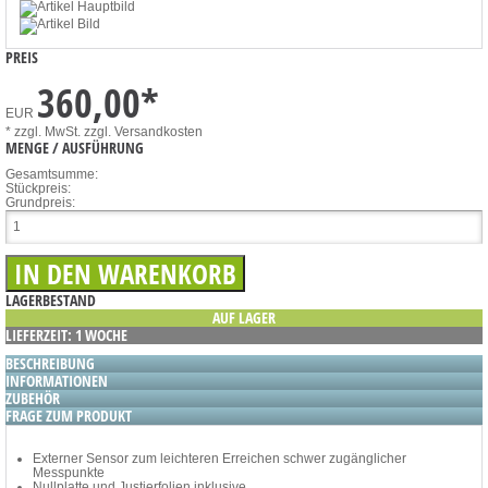
PREIS
360,00
*
EUR
* zzgl. MwSt.
zzgl. Versandkosten
MENGE / AUSFÜHRUNG
Gesamtsumme:
Stückpreis:
Grundpreis:
LAGERBESTAND
AUF LAGER
LIEFERZEIT: 1 WOCHE
BESCHREIBUNG
INFORMATIONEN
ZUBEHÖR
FRAGE ZUM PRODUKT
Externer Sensor zum leichteren Erreichen schwer zugänglicher
Messpunkte
Nullplatte und Justierfolien inklusive