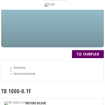
STARTSEITE
BLOG
MEIN KONTO
NEWSLETTER
TSE FAHRPLAN
ZUM WARENKORB: 0 ARTIKEL / € 0,00
TSE FAHRPLAN
Startseite
Messinstrumente
TB 1000-0.1F
WEITERE BILDER: