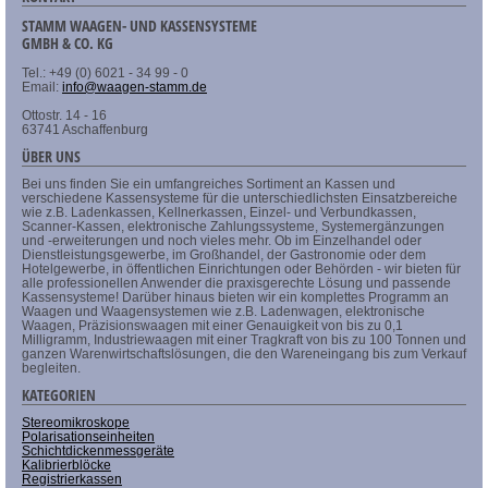
STAMM WAAGEN- UND KASSENSYSTEME
GMBH & CO. KG
Tel.: +49 (0) 6021 - 34 99 - 0
Email:
info@waagen-stamm.de
Ottostr. 14 - 16
63741 Aschaffenburg
ÜBER UNS
Bei uns finden Sie ein umfangreiches Sortiment an Kassen und
verschiedene Kassensysteme für die unterschiedlichsten Einsatzbereiche
wie z.B. Ladenkassen, Kellnerkassen, Einzel- und Verbundkassen,
Scanner-Kassen, elektronische Zahlungssysteme, Systemergänzungen
und -erweiterungen und noch vieles mehr. Ob im Einzelhandel oder
Dienstleistungsgewerbe, im Großhandel, der Gastronomie oder dem
Hotelgewerbe, in öffentlichen Einrichtungen oder Behörden - wir bieten für
alle professionellen Anwender die praxisgerechte Lösung und passende
Kassensysteme! Darüber hinaus bieten wir ein komplettes Programm an
Waagen und Waagensystemen wie z.B. Ladenwagen, elektronische
Waagen, Präzisionswaagen mit einer Genauigkeit von bis zu 0,1
Milligramm, Industriewaagen mit einer Tragkraft von bis zu 100 Tonnen und
ganzen Warenwirtschaftslösungen, die den Wareneingang bis zum Verkauf
begleiten.
KATEGORIEN
Stereomikroskope
Polarisationseinheiten
Schichtdickenmessgeräte
Kalibrierblöcke
Registrierkassen