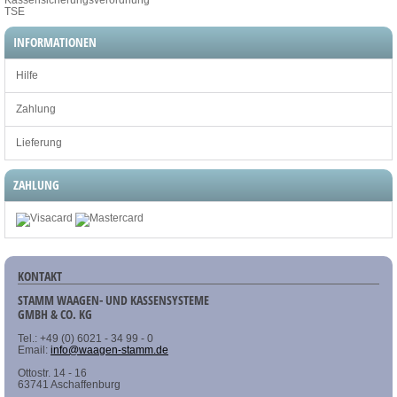
TSE
INFORMATIONEN
Hilfe
Zahlung
Lieferung
ZAHLUNG
KONTAKT
STAMM WAAGEN- UND KASSENSYSTEME
GMBH & CO. KG
Tel.: +49 (0) 6021 - 34 99 - 0
Email:
info@waagen-stamm.de
Ottostr. 14 - 16
63741 Aschaffenburg