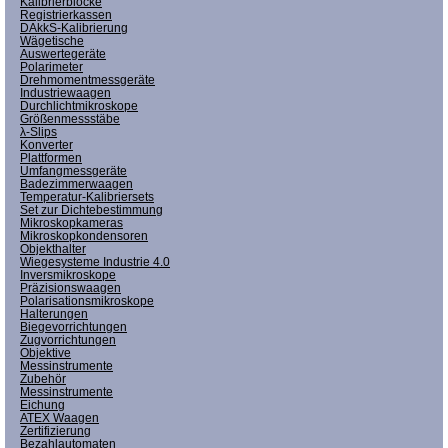
Kalibrierblöcke
Registrierkassen
DAkkS-Kalibrierung
Wägetische
Auswertegeräte
Polarimeter
Drehmomentmessgeräte
Industriewaagen
Durchlichtmikroskope
Größenmessstäbe
λ-Slips
Konverter
Plattformen
Umfangmessgeräte
Badezimmerwaagen
Temperatur-Kalibriersets
Set zur Dichtebestimmung
Mikroskopkameras
Mikroskopkondensoren
Objekthalter
Wiegesysteme Industrie 4.0
Inversmikroskope
Präzisionswaagen
Polarisationsmikroskope
Halterungen
Biegevorrichtungen
Zugvorrichtungen
Objektive
Messinstrumente
Zubehör
Messinstrumente
Eichung
ATEX Waagen
Zertifizierung
Bezahlautomaten