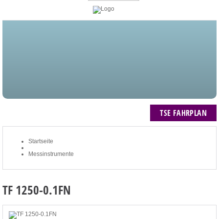
STARTSEITE
BLOG
MEIN KONTO
NEWSLETTER
TSE FAHRPLAN
ZUM WARENKORB: 0 ARTIKEL / € 0,00
TSE FAHRPLAN
Startseite
Messinstrumente
TF 1250-0.1FN