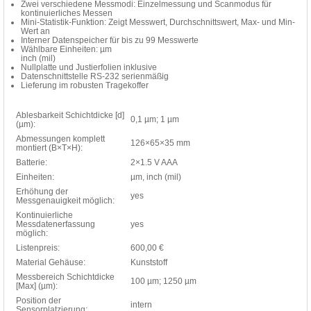
Zwei verschiedene Messmodi: Einzelmessung und Scanmodus für
kontinuierliches Messen
Mini-Statistik-Funktion: Zeigt Messwert, Durchschnittswert, Max- und Min-
Wert an
Interner Datenspeicher für bis zu 99 Messwerte
Wählbare Einheiten: µm
inch (mil)
Nullplatte und Justierfolien inklusive
Datenschnittstelle RS-232 serienmäßig
Lieferung im robusten Tragekoffer
Ablesbarkeit Schichtdicke [d]
0,1 µm; 1 µm
(µm):
Abmessungen komplett
126×65×35 mm
montiert (B×T×H):
Batterie:
2×1.5 V AAA
Einheiten:
µm, inch (mil)
Erhöhung der
yes
Messgenauigkeit möglich:
Kontinuierliche
Messdatenerfassung
yes
möglich:
Listenpreis:
600,00 €
Material Gehäuse:
Kunststoff
Messbereich Schichtdicke
100 µm; 1250 µm
[Max] (µm):
Position der
intern
Sensorplatzierung: