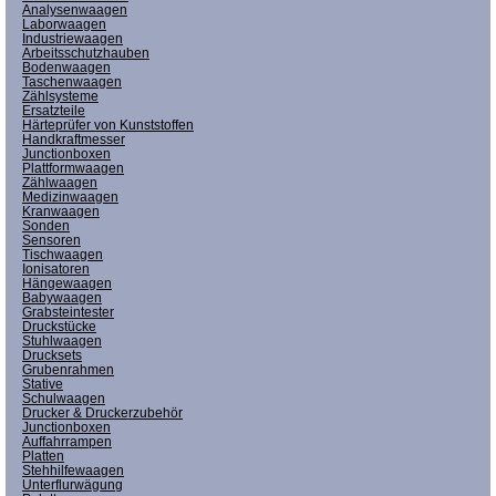
Analysenwaagen
Laborwaagen
Industriewaagen
Arbeitsschutzhauben
Bodenwaagen
Taschenwaagen
Zählsysteme
Ersatzteile
Härteprüfer von Kunststoffen
Handkraftmesser
Junctionboxen
Plattformwaagen
Zählwaagen
Medizinwaagen
Kranwaagen
Sonden
Sensoren
Tischwaagen
Ionisatoren
Hängewaagen
Babywaagen
Grabsteintester
Druckstücke
Stuhlwaagen
Drucksets
Grubenrahmen
Stative
Schulwaagen
Drucker & Druckerzubehör
Junctionboxen
Auffahrrampen
Platten
Stehhilfewaagen
Unterflurwägung