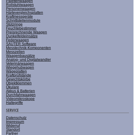
Palettenwaagen
Rollstuhlwaagen
Personenwaagen
Härtevergleichsplatten
Kraftmessgeräte
Schnittstellenmodule
Stützringe
Feuchtebestimmer
Preisrechnende Waagen
Dunkelfeldeinsätze
Federwaagen
SAUTER Software
Messtechnik-Komponenten
Messzellen
Waagenbausätze
Analog- und Digitalwandler
Veterinärwaagen
Wiegehubwagen
Wägeplatten
Kraftprüfstände
Gewichtskörbe
Objektklemmen
Okulare
Akkus & Batterien
Durchfahrwaagen
Videomikroskope
Haltegriffe
SERVICE
Datenschutz
Impressum
Widerruf
Standort
Partner