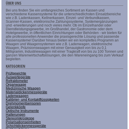
ÜBER UNS
Bei uns finden Sie ein umfangreiches Sortiment an Kassen und
verschiedene Kassensysteme für die unterschiedlichsten Einsatzbereiche
wie z.B. Ladenkassen, Kellnerkassen, Einzel- und Verbundkassen,
Scanner-Kassen, elektronische Zahlungssysteme, Systemergänzungen
und -erweiterungen und noch vieles mehr. Ob im Einzelhandel oder
Dienstleistungsgewerbe, im Großhandel, der Gastronomie oder dem
Hotelgewerbe, in öffentlichen Einrichtungen oder Behörden - wir bieten für
alle professionellen Anwender die praxisgerechte Lösung und passende
Kassensysteme! Darüber hinaus bieten wir ein komplettes Programm an
Waagen und Waagensystemen wie z.B. Ladenwagen, elektronische
Waagen, Präzisionswaagen mit einer Genauigkeit von bis zu 0,1
Milligramm, Industriewaagen mit einer Tragkraft von bis zu 100 Tonnen und
ganzen Warenwirtschaftslösungen, die den Wareneingang bis zum Verkauf
begleiten.
KATEGORIEN
Prüfgewichte
Auswertegeräte
Refraktometer
Organwaage
Medizinische Waagen
Materialdickenmessgeräte
Ladenwaagen
Kalibrier- und Kontaktflüssigkeiten
Drehmomentsensoren
Gelenkköpfe
Optische Instrumente
Halterungen
Stereomikroskope
Polarisationseinheiten
Schichtdickenmessgeräte