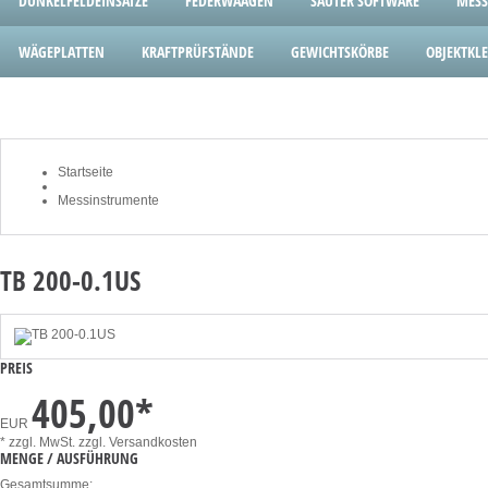
DUNKELFELDEINSÄTZE
FEDERWAAGEN
SAUTER SOFTWARE
MESS
WÄGEPLATTEN
KRAFTPRÜFSTÄNDE
GEWICHTSKÖRBE
OBJEKTK
Startseite
Messinstrumente
TB 200-0.1US
PREIS
405,00
*
EUR
* zzgl. MwSt.
zzgl. Versandkosten
MENGE / AUSFÜHRUNG
Gesamtsumme: