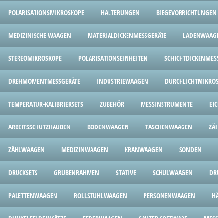
POLARISATIONSMIKROSKOPE
HALTERUNGEN
BIEGEVORRICHTUNGEN
MEDIZINISCHE WAAGEN
MATERIALDICKENMESSGERÄTE
LADENWAAG
STEREOMIKROSKOPE
POLARISATIONSEINHEITEN
SCHICHTDICKENMES
DREHMOMENTMESSGERÄTE
INDUSTRIEWAAGEN
DURCHLICHTMIKRO
TEMPERATUR-KALIBRIERSETS
ZUBEHÖR
MESSINSTRUMENTE
EI
ARBEITSSCHUTZHAUBEN
BODENWAAGEN
TASCHENWAAGEN
ZÄ
ZÄHLWAAGEN
MEDIZINWAAGEN
KRANWAAGEN
SONDEN
DRUCKSETS
GRUBENRAHMEN
STATIVE
SCHULWAAGEN
DR
PALETTENWAAGEN
ROLLSTUHLWAAGEN
PERSONENWAAGEN
H