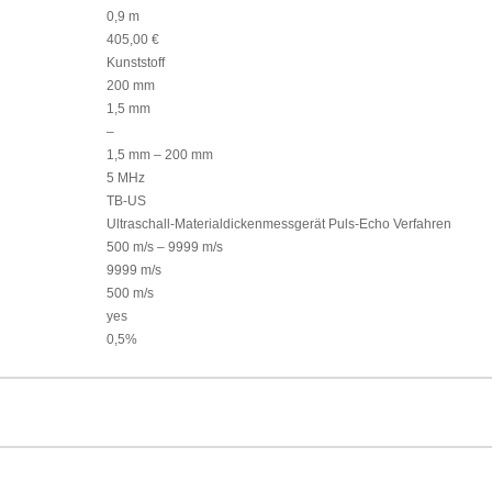
0,9 m
405,00 €
Kunststoff
200 mm
1,5 mm
–
1,5 mm – 200 mm
5 MHz
TB-US
Ultraschall-Materialdickenmessgerät Puls-Echo Verfahren
500 m/s – 9999 m/s
9999 m/s
500 m/s
yes
0,5%