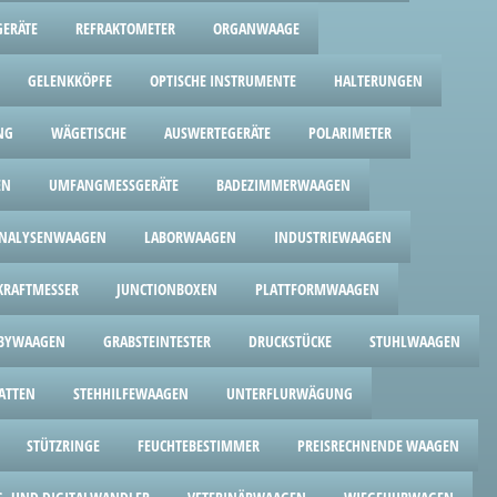
ERÄTE
REFRAKTOMETER
ORGANWAAGE
GELENKKÖPFE
OPTISCHE INSTRUMENTE
HALTERUNGEN
NG
WÄGETISCHE
AUSWERTEGERÄTE
POLARIMETER
EN
UMFANGMESSGERÄTE
BADEZIMMERWAAGEN
NALYSENWAAGEN
LABORWAAGEN
INDUSTRIEWAAGEN
RAFTMESSER
JUNCTIONBOXEN
PLATTFORMWAAGEN
BYWAAGEN
GRABSTEINTESTER
DRUCKSTÜCKE
STUHLWAAGEN
ATTEN
STEHHILFEWAAGEN
UNTERFLURWÄGUNG
STÜTZRINGE
FEUCHTEBESTIMMER
PREISRECHNENDE WAAGEN