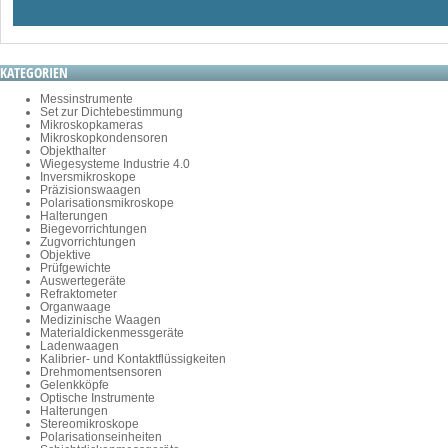
KATEGORIEN
Messinstrumente
Set zur Dichtebestimmung
Mikroskopkameras
Mikroskopkondensoren
Objekthalter
Wiegesysteme Industrie 4.0
Inversmikroskope
Präzisionswaagen
Polarisationsmikroskope
Halterungen
Biegevorrichtungen
Zugvorrichtungen
Objektive
Prüfgewichte
Auswertegeräte
Refraktometer
Organwaage
Medizinische Waagen
Materialdickenmessgeräte
Ladenwaagen
Kalibrier- und Kontaktflüssigkeiten
Drehmomentsensoren
Gelenkköpfe
Optische Instrumente
Halterungen
Stereomikroskope
Polarisationseinheiten