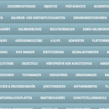
ZUGVORRICHTUNGEN
OBJEKTIVE
PRÜFGEWICHTE
AUSWERTEG
EN
KALIBRIER- UND KONTAKTFLÜSSIGKEITEN
DREHMOMENTSENSOREN
SGERÄTE
KALIBRIERBLÖCKE
REGISTRIERKASSEN
DAKKS-KALIBRIERU
SKOPE
GRÖSSENMESSSTÄBE
Λ-SLIPS
KONVERTER
PLATTFORM
CHUNG
ATEX WAAGEN
ZERTIFIZIERUNG
BEZAHLAUTOMATEN
A
HLSYSTEME
ERSATZTEILE
HÄRTEPRÜFER VON KUNSTSTOFFEN
HANDK
SENSOREN
TISCHWAAGEN
IONISATOREN
HÄNGEWAAGEN
BA
UCKER & DRUCKERZUBEHÖR
JUNCTIONBOXEN
AUFFAHRRAMPEN
PL
ÄRTEVERGLEICHSPLATTEN
KRAFTMESSGERÄTE
SCHNITTSTELLENMODULE