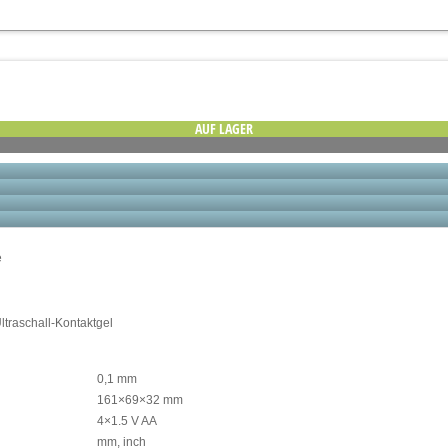
AUF LAGER
e
ltraschall-Kontaktgel
0,1 mm
161×69×32 mm
4×1.5 V AA
mm, inch