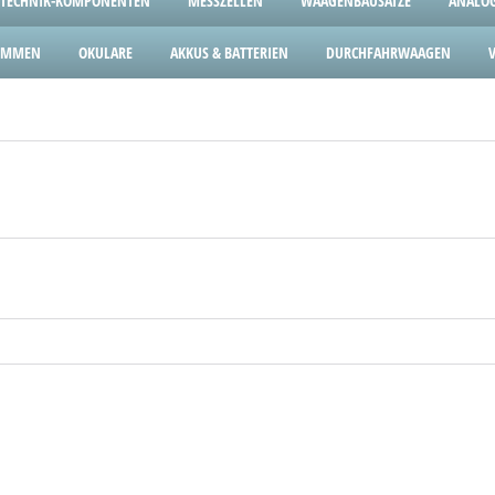
TECHNIK-KOMPONENTEN
MESSZELLEN
WAAGENBAUSÄTZE
ANALOG
LEMMEN
OKULARE
AKKUS & BATTERIEN
DURCHFAHRWAAGEN