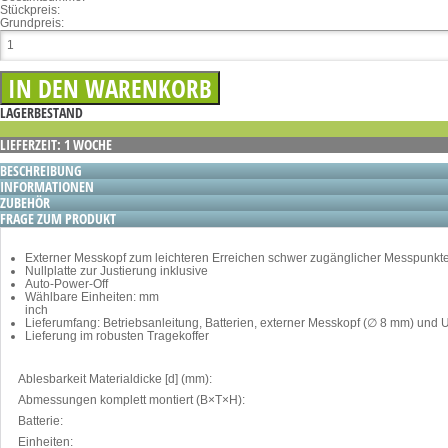
Stückpreis:
Grundpreis:
LAGERBESTAND
LIEFERZEIT: 1 WOCHE
BESCHREIBUNG
INFORMATIONEN
ZUBEHÖR
FRAGE ZUM PRODUKT
Externer Messkopf zum leichteren Erreichen schwer zugänglicher Messpunkt
Nullplatte zur Justierung inklusive
Auto-Power-Off
Wählbare Einheiten: mm
inch
Lieferumfang: Betriebsanleitung, Batterien, externer Messkopf (∅ 8 mm) und U
Lieferung im robusten Tragekoffer
Ablesbarkeit Materialdicke [d] (mm):
Abmessungen komplett montiert (B×T×H):
Batterie:
Einheiten: