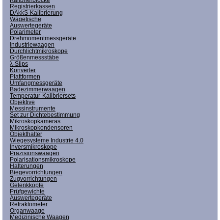
Registrierkassen
DAkkS-Kalibrierung
Wägetische
Auswertegeräte
Polarimeter
Drehmomentmessgeräte
Industriewaagen
Durchlichtmikroskope
Größenmessstäbe
λ-Slips
Konverter
Plattformen
Umfangmessgeräte
Badezimmerwaagen
Temperatur-Kalibriersets
Objektive
Messinstrumente
Set zur Dichtebestimmung
Mikroskopkameras
Mikroskopkondensoren
Objekthalter
Wiegesysteme Industrie 4.0
Inversmikroskope
Präzisionswaagen
Polarisationsmikroskope
Halterungen
Biegevorrichtungen
Zugvorrichtungen
Gelenkköpfe
Prüfgewichte
Auswertegeräte
Refraktometer
Organwaage
Medizinische Waagen