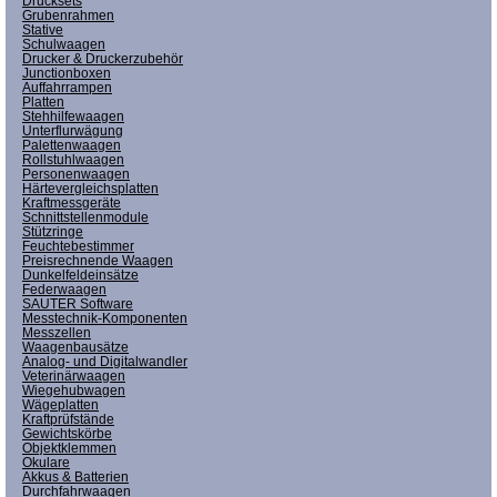
Drucksets
Grubenrahmen
Stative
Schulwaagen
Drucker & Druckerzubehör
Junctionboxen
Auffahrrampen
Platten
Stehhilfewaagen
Unterflurwägung
Palettenwaagen
Rollstuhlwaagen
Personenwaagen
Härtevergleichsplatten
Kraftmessgeräte
Schnittstellenmodule
Stützringe
Feuchtebestimmer
Preisrechnende Waagen
Dunkelfeldeinsätze
Federwaagen
SAUTER Software
Messtechnik-Komponenten
Messzellen
Waagenbausätze
Analog- und Digitalwandler
Veterinärwaagen
Wiegehubwagen
Wägeplatten
Kraftprüfstände
Gewichtskörbe
Objektklemmen
Okulare
Akkus & Batterien
Durchfahrwaagen