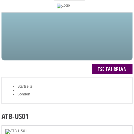
STARTSEITE
BLOG
MEIN KONTO
NEWSLETTER
TSE FAHRPLAN
ZUM WARENKORB: 0 ARTIKEL / € 0,00
TSE FAHRPLAN
Startseite
Sonden
ATB-US01