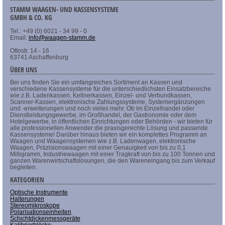
STAMM WAAGEN- UND KASSENSYSTEME
GMBH & CO. KG
Tel.: +49 (0) 6021 - 34 99 - 0
Email:
info@waagen-stamm.de
Ottostr. 14 - 16
63741 Aschaffenburg
ÜBER UNS
Bei uns finden Sie ein umfangreiches Sortiment an Kassen und
verschiedene Kassensysteme für die unterschiedlichsten Einsatzbereiche
wie z.B. Ladenkassen, Kellnerkassen, Einzel- und Verbundkassen,
Scanner-Kassen, elektronische Zahlungssysteme, Systemergänzungen
und -erweiterungen und noch vieles mehr. Ob im Einzelhandel oder
Dienstleistungsgewerbe, im Großhandel, der Gastronomie oder dem
Hotelgewerbe, in öffentlichen Einrichtungen oder Behörden - wir bieten für
alle professionellen Anwender die praxisgerechte Lösung und passende
Kassensysteme! Darüber hinaus bieten wir ein komplettes Programm an
Waagen und Waagensystemen wie z.B. Ladenwagen, elektronische
Waagen, Präzisionswaagen mit einer Genauigkeit von bis zu 0,1
Milligramm, Industriewaagen mit einer Tragkraft von bis zu 100 Tonnen und
ganzen Warenwirtschaftslösungen, die den Wareneingang bis zum Verkauf
begleiten.
KATEGORIEN
Optische Instrumente
Halterungen
Stereomikroskope
Polarisationseinheiten
Schichtdickenmessgeräte
Kalibrierblöcke