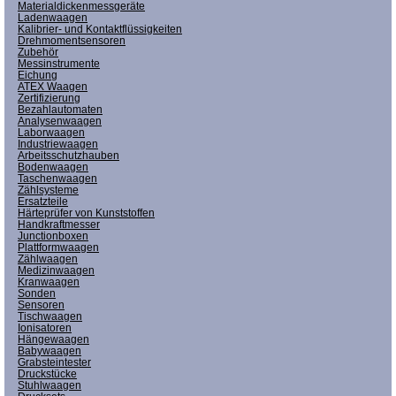
Materialdickenmessgeräte
Ladenwaagen
Kalibrier- und Kontaktflüssigkeiten
Drehmomentsensoren
Zubehör
Messinstrumente
Eichung
ATEX Waagen
Zertifizierung
Bezahlautomaten
Analysenwaagen
Laborwaagen
Industriewaagen
Arbeitsschutzhauben
Bodenwaagen
Taschenwaagen
Zählsysteme
Ersatzteile
Härteprüfer von Kunststoffen
Handkraftmesser
Junctionboxen
Plattformwaagen
Zählwaagen
Medizinwaagen
Kranwaagen
Sonden
Sensoren
Tischwaagen
Ionisatoren
Hängewaagen
Babywaagen
Grabsteintester
Druckstücke
Stuhlwaagen