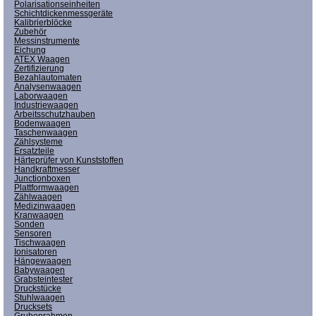
Polarisationseinheiten
Schichtdickenmessgeräte
Kalibrierblöcke
Zubehör
Messinstrumente
Eichung
ATEX Waagen
Zertifizierung
Bezahlautomaten
Analysenwaagen
Laborwaagen
Industriewaagen
Arbeitsschutzhauben
Bodenwaagen
Taschenwaagen
Zählsysteme
Ersatzteile
Härteprüfer von Kunststoffen
Handkraftmesser
Junctionboxen
Plattformwaagen
Zählwaagen
Medizinwaagen
Kranwaagen
Sonden
Sensoren
Tischwaagen
Ionisatoren
Hängewaagen
Babywaagen
Grabsteintester
Druckstücke
Stuhlwaagen
Drucksets
Grubenrahmen