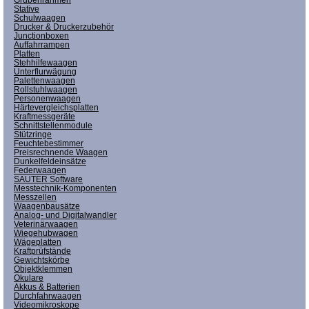
Stative
Schulwaagen
Drucker & Druckerzubehör
Junctionboxen
Auffahrrampen
Platten
Stehhilfewaagen
Unterflurwägung
Palettenwaagen
Rollstuhlwaagen
Personenwaagen
Härtevergleichsplatten
Kraftmessgeräte
Schnittstellenmodule
Stützringe
Feuchtebestimmer
Preisrechnende Waagen
Dunkelfeldeinsätze
Federwaagen
SAUTER Software
Messtechnik-Komponenten
Messzellen
Waagenbausätze
Analog- und Digitalwandler
Veterinärwaagen
Wiegehubwagen
Wägeplatten
Kraftprüfstände
Gewichtskörbe
Objektklemmen
Okulare
Akkus & Batterien
Durchfahrwaagen
Videomikroskope