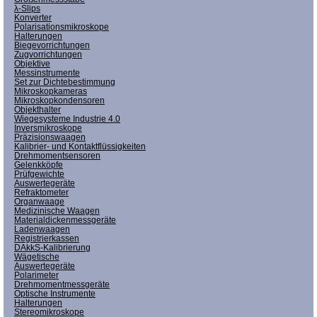
λ-Slips
Konverter
Polarisationsmikroskope
Halterungen
Biegevorrichtungen
Zugvorrichtungen
Objektive
Messinstrumente
Set zur Dichtebestimmung
Mikroskopkameras
Mikroskopkondensoren
Objekthalter
Wiegesysteme Industrie 4.0
Inversmikroskope
Präzisionswaagen
Kalibrier- und Kontaktflüssigkeiten
Drehmomentsensoren
Gelenkköpfe
Prüfgewichte
Auswertegeräte
Refraktometer
Organwaage
Medizinische Waagen
Materialdickenmessgeräte
Ladenwaagen
Registrierkassen
DAkkS-Kalibrierung
Wägetische
Auswertegeräte
Polarimeter
Drehmomentmessgeräte
Optische Instrumente
Halterungen
Stereomikroskope