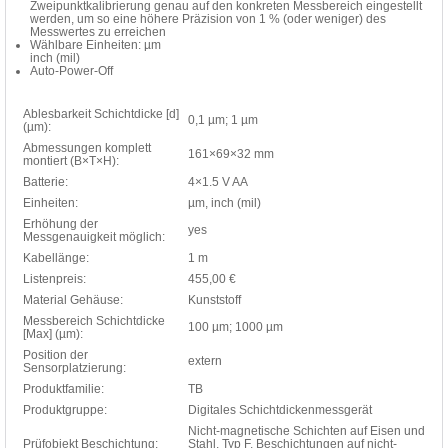
Zweipunktkalibrierung genau auf den konkreten Messbereich eingestellt
werden, um so eine höhere Präzision von 1 % (oder weniger) des
Messwertes zu erreichen
Wählbare Einheiten: µm
inch (mil)
Auto-Power-Off
Ablesbarkeit Schichtdicke [d]
0,1 µm; 1 µm
(µm):
Abmessungen komplett
161×69×32 mm
montiert (B×T×H):
Batterie:
4×1.5 V AA
Einheiten:
µm, inch (mil)
Erhöhung der
yes
Messgenauigkeit möglich:
Kabellänge:
1 m
Listenpreis:
455,00 €
Material Gehäuse:
Kunststoff
Messbereich Schichtdicke
100 µm; 1000 µm
[Max] (µm):
Position der
extern
Sensorplatzierung:
Produktfamilie:
TB
Produktgruppe:
Digitales Schichtdickenmessgerät
Nicht-magnetische Schichten auf Eisen und
Prüfobjekt Beschichtung:
Stahl, Typ F, Beschichtungen auf nicht-