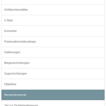
Größenmessstäbe
λ-Slips
Konverter
Polarisationsmikroskope
Halterungen
Biegevorrichtungen
Zugvorrichtungen
Objektive
Messinstrumente
Set zur Dichtebestimmung