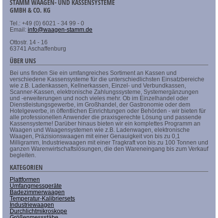
STAMM WAAGEN- UND KASSENSYSTEME
GMBH & CO. KG
Tel.: +49 (0) 6021 - 34 99 - 0
Email:
info@waagen-stamm.de
Ottostr. 14 - 16
63741 Aschaffenburg
ÜBER UNS
Bei uns finden Sie ein umfangreiches Sortiment an Kassen und
verschiedene Kassensysteme für die unterschiedlichsten Einsatzbereiche
wie z.B. Ladenkassen, Kellnerkassen, Einzel- und Verbundkassen,
Scanner-Kassen, elektronische Zahlungssysteme, Systemergänzungen
und -erweiterungen und noch vieles mehr. Ob im Einzelhandel oder
Dienstleistungsgewerbe, im Großhandel, der Gastronomie oder dem
Hotelgewerbe, in öffentlichen Einrichtungen oder Behörden - wir bieten für
alle professionellen Anwender die praxisgerechte Lösung und passende
Kassensysteme! Darüber hinaus bieten wir ein komplettes Programm an
Waagen und Waagensystemen wie z.B. Ladenwagen, elektronische
Waagen, Präzisionswaagen mit einer Genauigkeit von bis zu 0,1
Milligramm, Industriewaagen mit einer Tragkraft von bis zu 100 Tonnen und
ganzen Warenwirtschaftslösungen, die den Wareneingang bis zum Verkauf
begleiten.
KATEGORIEN
Plattformen
Umfangmessgeräte
Badezimmerwaagen
Temperatur-Kalibriersets
Industriewaagen
Durchlichtmikroskope
Größenmessstäbe