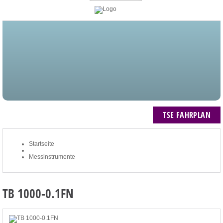
STARTSEITE
BLOG
MEIN KONTO
NEWSLETTER
TSE FAHRPLAN
ZUM WARENKORB: 0 ARTIKEL / € 0,00
TSE FAHRPLAN
Startseite
Messinstrumente
TB 1000-0.1FN