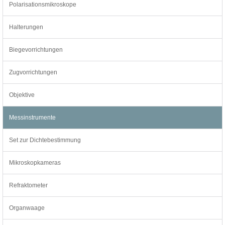
Polarisationsmikroskope
Halterungen
Biegevorrichtungen
Zugvorrichtungen
Objektive
Messinstrumente
Set zur Dichtebestimmung
Mikroskopkameras
Refraktometer
Organwaage