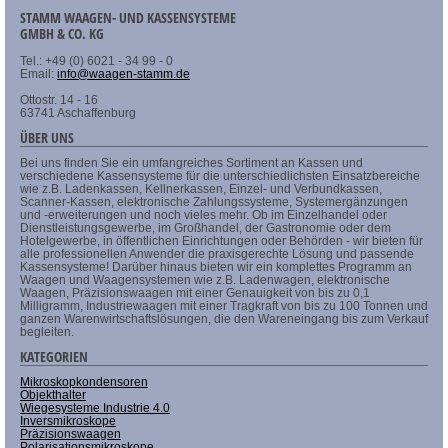
STAMM WAAGEN- UND KASSENSYSTEME
GMBH & CO. KG
Tel.: +49 (0) 6021 - 34 99 - 0
Email:
info@waagen-stamm.de
Ottostr. 14 - 16
63741 Aschaffenburg
ÜBER UNS
Bei uns finden Sie ein umfangreiches Sortiment an Kassen und
verschiedene Kassensysteme für die unterschiedlichsten Einsatzbereiche
wie z.B. Ladenkassen, Kellnerkassen, Einzel- und Verbundkassen,
Scanner-Kassen, elektronische Zahlungssysteme, Systemergänzungen
und -erweiterungen und noch vieles mehr. Ob im Einzelhandel oder
Dienstleistungsgewerbe, im Großhandel, der Gastronomie oder dem
Hotelgewerbe, in öffentlichen Einrichtungen oder Behörden - wir bieten für
alle professionellen Anwender die praxisgerechte Lösung und passende
Kassensysteme! Darüber hinaus bieten wir ein komplettes Programm an
Waagen und Waagensystemen wie z.B. Ladenwagen, elektronische
Waagen, Präzisionswaagen mit einer Genauigkeit von bis zu 0,1
Milligramm, Industriewaagen mit einer Tragkraft von bis zu 100 Tonnen und
ganzen Warenwirtschaftslösungen, die den Wareneingang bis zum Verkauf
begleiten.
KATEGORIEN
Mikroskopkondensoren
Objekthalter
Wiegesysteme Industrie 4.0
Inversmikroskope
Präzisionswaagen
Polarisationsmikroskope