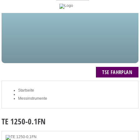
STARTSEITE
BLOG
MEIN KONTO
NEWSLETTER
TSE FAHRPLAN
ZUM WARENKORB: 0 ARTIKEL / € 0,00
TSE FAHRPLAN
Startseite
Messinstrumente
TE 1250-0.1FN