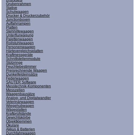
Grubenrahmen
Stative
Schulwaagen
Drucker & Druckerzubehör
Junctionboxen
Auffahrrampen
Platten
Stehhilfewaagen
Unterflurwägung
Palettenwaagen
Rollstuhlwaagen
Personenwaagen
Härtevergleichsplatten
Kraftmessgeräte
Schnittstellenmodule
Stützringe
Feuchtebestimmer
Preisrechnende Waagen
Dunkelfeldeinsätze
Federwaagen
SAUTER Software
Messtechnik-Komponenten
Messzellen
Waagenbausätze
Analog- und Digitalwandler
Veterinärwaagen
Wiegehubwagen
Wägeplatten
Kraftprüfstände
Gewichtskörbe
Objektklemmen
Okulare
Akkus & Batterien
Durchfahrwaagen