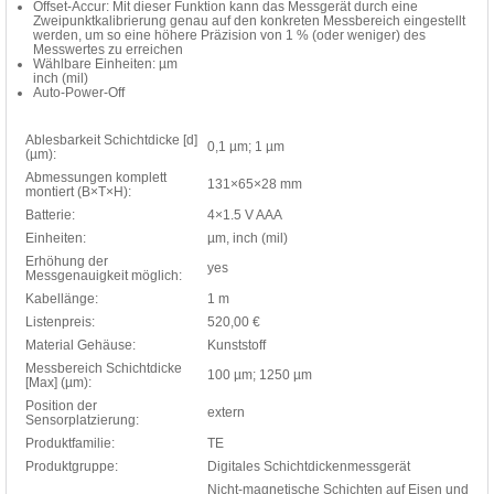
Offset-Accur: Mit dieser Funktion kann das Messgerät durch eine
Zweipunktkalibrierung genau auf den konkreten Messbereich eingestellt
werden, um so eine höhere Präzision von 1 % (oder weniger) des
Messwertes zu erreichen
Wählbare Einheiten: µm
inch (mil)
Auto-Power-Off
Ablesbarkeit Schichtdicke [d]
0,1 µm; 1 µm
(µm):
Abmessungen komplett
131×65×28 mm
montiert (B×T×H):
Batterie:
4×1.5 V AAA
Einheiten:
µm, inch (mil)
Erhöhung der
yes
Messgenauigkeit möglich:
Kabellänge:
1 m
Listenpreis:
520,00 €
Material Gehäuse:
Kunststoff
Messbereich Schichtdicke
100 µm; 1250 µm
[Max] (µm):
Position der
extern
Sensorplatzierung:
Produktfamilie:
TE
Produktgruppe:
Digitales Schichtdickenmessgerät
Nicht-magnetische Schichten auf Eisen und