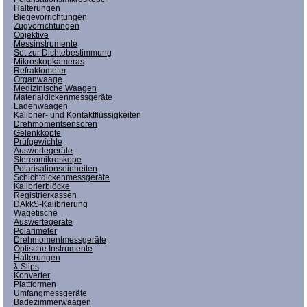
Halterungen
Biegevorrichtungen
Zugvorrichtungen
Objektive
Messinstrumente
Set zur Dichtebestimmung
Mikroskopkameras
Refraktometer
Organwaage
Medizinische Waagen
Materialdickenmessgeräte
Ladenwaagen
Kalibrier- und Kontaktflüssigkeiten
Drehmomentsensoren
Gelenkköpfe
Prüfgewichte
Auswertegeräte
Stereomikroskope
Polarisationseinheiten
Schichtdickenmessgeräte
Kalibrierblöcke
Registrierkassen
DAkkS-Kalibrierung
Wägetische
Auswertegeräte
Polarimeter
Drehmomentmessgeräte
Optische Instrumente
Halterungen
λ-Slips
Konverter
Plattformen
Umfangmessgeräte
Badezimmerwaagen