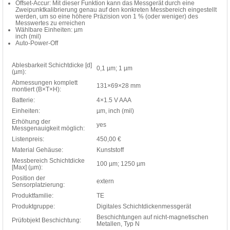
Offset-Accur: Mit dieser Funktion kann das Messgerät durch eine
Zweipunktkalibrierung genau auf den konkreten Messbereich eingestellt
werden, um so eine höhere Präzision von 1 % (oder weniger) des
Messwertes zu erreichen
Wählbare Einheiten: µm
inch (mil)
Auto-Power-Off
Ablesbarkeit Schichtdicke [d]
0,1 µm; 1 µm
(µm):
Abmessungen komplett
131×69×28 mm
montiert (B×T×H):
Batterie:
4×1.5 V AAA
Einheiten:
µm, inch (mil)
Erhöhung der
yes
Messgenauigkeit möglich:
Listenpreis:
450,00 €
Material Gehäuse:
Kunststoff
Messbereich Schichtdicke
100 µm; 1250 µm
[Max] (µm):
Position der
extern
Sensorplatzierung:
Produktfamilie:
TE
Produktgruppe:
Digitales Schichtdickenmessgerät
Beschichtungen auf nicht-magnetischen
Prüfobjekt Beschichtung:
Metallen, Typ N