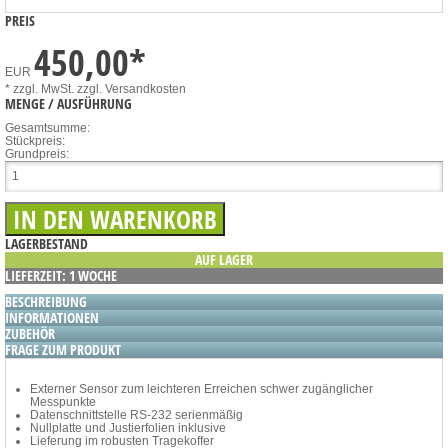
PREIS
450,00
*
EUR
* zzgl. MwSt.
zzgl. Versandkosten
MENGE / AUSFÜHRUNG
Gesamtsumme:
Stückpreis:
Grundpreis:
LAGERBESTAND
AUF LAGER
LIEFERZEIT: 1 WOCHE
BESCHREIBUNG
INFORMATIONEN
ZUBEHÖR
FRAGE ZUM PRODUKT
Externer Sensor zum leichteren Erreichen schwer zugänglicher
Messpunkte
Datenschnittstelle RS-232 serienmäßig
Nullplatte und Justierfolien inklusive
Lieferung im robusten Tragekoffer