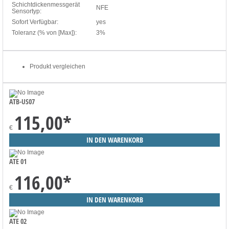
Schichtdickenmessgerät
NFE
Sensortyp:
Sofort Verfügbar:
yes
Toleranz (% von [Max]):
3%
Produkt vergleichen
ATB-US07
115,00
*
€
ATE 01
116,00
*
€
ATE 02