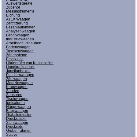
Auswertegeräte
Zubehör
Messinstrumente
Eichung
ATEX Waagen
Zertifizierung
Bezahlautomaten
Analysenwaagen
Laborwaagen
Industriewaagen
Arbeitsschutzhauben
Bodenwaagen
Taschenwaagen
Zählsysteme
Ersatzteile
Härteprüfer von Kunststoffen
Handkraftmesser
Junctionboxen
Plattformwaagen
Zählwaagen
Medizinwaagen
Kranwaagen
Sonden
Sensoren
Tischwaagen
Ionisatoren
Hängewaagen
Babywaagen
Grabsteintester
Druckstücke
Stuhlwaagen
Drucksets
Grubenrahmen
Stative