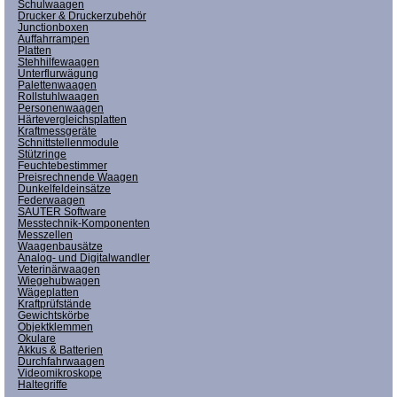
Schulwaagen
Drucker & Druckerzubehör
Junctionboxen
Auffahrrampen
Platten
Stehhilfewaagen
Unterflurwägung
Palettenwaagen
Rollstuhlwaagen
Personenwaagen
Härtevergleichsplatten
Kraftmessgeräte
Schnittstellenmodule
Stützringe
Feuchtebestimmer
Preisrechnende Waagen
Dunkelfeldeinsätze
Federwaagen
SAUTER Software
Messtechnik-Komponenten
Messzellen
Waagenbausätze
Analog- und Digitalwandler
Veterinärwaagen
Wiegehubwagen
Wägeplatten
Kraftprüfstände
Gewichtskörbe
Objektklemmen
Okulare
Akkus & Batterien
Durchfahrwaagen
Videomikroskope
Haltegriffe