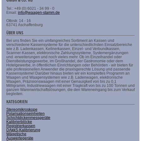
Tel.: +49 (0) 6021 - 34 99 - 0
Email:
info@waagen-stamm.de
Ottostr. 14 - 16
63741 Aschaffenburg
ÜBER UNS
Bei uns finden Sie ein umfangreiches Sortiment an Kassen und
verschiedene Kassensysteme für die unterschiedlichsten Einsatzbereiche
wie z.B. Ladenkassen, Kellnerkassen, Einzel- und Verbundkassen,
Scanner-Kassen, elektronische Zahlungssysteme, Systemergänzungen
und -erweiterungen und noch vieles mehr. Ob im Einzelhandel oder
Dienstleistungsgewerbe, im Großhandel, der Gastronomie oder dem
Hotelgewerbe, in öffentlichen Einrichtungen oder Behörden - wir bieten für
alle professionellen Anwender die praxisgerechte Lösung und passende
Kassensysteme! Darüber hinaus bieten wir ein komplettes Programm an
Waagen und Waagensystemen wie z.B. Ladenwagen, elektronische
Waagen, Präzisionswaagen mit einer Genauigkeit von bis zu 0,1
Milligramm, Industriewaagen mit einer Tragkraft von bis zu 100 Tonnen und
ganzen Warenwirtschaftslösungen, die den Wareneingang bis zum Verkauf
begleiten.
KATEGORIEN
Stereomikroskope
Polarisationseinheiten
Schichtdickenmessgeräte
Kalibrierblöcke
Registrierkassen
DAkkS-Kalibrierung
Wägetische
Auswertegeräte