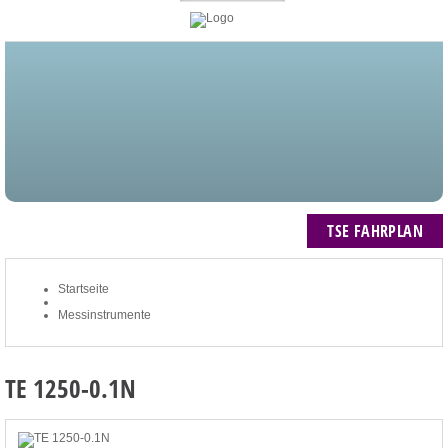
STARTSEITE
BLOG
MEIN KONTO
NEWSLETTER
TSE FAHRPLAN
ZUM WARENKORB: 0 ARTIKEL / € 0,00
TSE FAHRPLAN
Startseite
Messinstrumente
TE 1250-0.1N