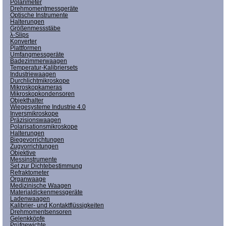
Polarimeter
Drehmomentmessgeräte
Optische Instrumente
Halterungen
Größenmessstäbe
λ-Slips
Konverter
Plattformen
Umfangmessgeräte
Badezimmerwaagen
Temperatur-Kalibriersets
Industriewaagen
Durchlichtmikroskope
Mikroskopkameras
Mikroskopkondensoren
Objekthalter
Wiegesysteme Industrie 4.0
Inversmikroskope
Präzisionswaagen
Polarisationsmikroskope
Halterungen
Biegevorrichtungen
Zugvorrichtungen
Objektive
Messinstrumente
Set zur Dichtebestimmung
Refraktometer
Organwaage
Medizinische Waagen
Materialdickenmessgeräte
Ladenwaagen
Kalibrier- und Kontaktflüssigkeiten
Drehmomentsensoren
Gelenkköpfe
Prüfgewichte