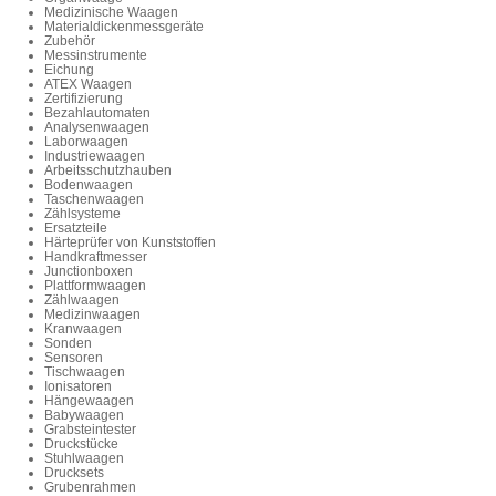
Medizinische Waagen
Materialdickenmessgeräte
Zubehör
Messinstrumente
Eichung
ATEX Waagen
Zertifizierung
Bezahlautomaten
Analysenwaagen
Laborwaagen
Industriewaagen
Arbeitsschutzhauben
Bodenwaagen
Taschenwaagen
Zählsysteme
Ersatzteile
Härteprüfer von Kunststoffen
Handkraftmesser
Junctionboxen
Plattformwaagen
Zählwaagen
Medizinwaagen
Kranwaagen
Sonden
Sensoren
Tischwaagen
Ionisatoren
Hängewaagen
Babywaagen
Grabsteintester
Druckstücke
Stuhlwaagen
Drucksets
Grubenrahmen