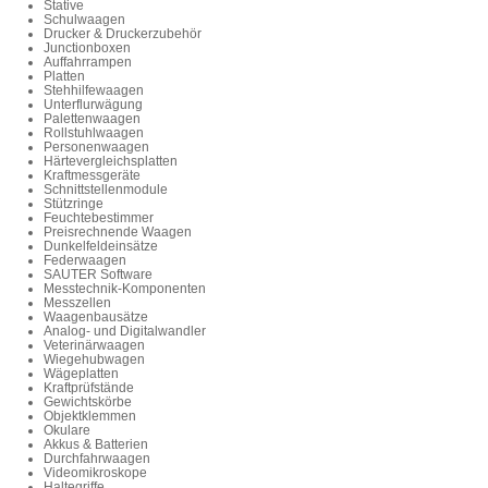
Stative
Schulwaagen
Drucker & Druckerzubehör
Junctionboxen
Auffahrrampen
Platten
Stehhilfewaagen
Unterflurwägung
Palettenwaagen
Rollstuhlwaagen
Personenwaagen
Härtevergleichsplatten
Kraftmessgeräte
Schnittstellenmodule
Stützringe
Feuchtebestimmer
Preisrechnende Waagen
Dunkelfeldeinsätze
Federwaagen
SAUTER Software
Messtechnik-Komponenten
Messzellen
Waagenbausätze
Analog- und Digitalwandler
Veterinärwaagen
Wiegehubwagen
Wägeplatten
Kraftprüfstände
Gewichtskörbe
Objektklemmen
Okulare
Akkus & Batterien
Durchfahrwaagen
Videomikroskope
Haltegriffe