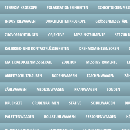
STEREOMIKROSKOPE
POLARISATIONSEINHEITEN
SCHICHTDICKENMES
INDUSTRIEWAAGEN
DURCHLICHTMIKROSKOPE
GRÖSSENMESSSTÄBE
ZUGVORRICHTUNGEN
OBJEKTIVE
MESSINSTRUMENTE
SET ZUR
KALIBRIER- UND KONTAKTFLÜSSIGKEITEN
DREHMOMENTSENSOREN
MATERIALDICKENMESSGERÄTE
ZUBEHÖR
MESSINSTRUMENTE
E
ARBEITSSCHUTZHAUBEN
BODENWAAGEN
TASCHENWAAGEN
ZÄ
ZÄHLWAAGEN
MEDIZINWAAGEN
KRANWAAGEN
SONDEN
DRUCKSETS
GRUBENRAHMEN
STATIVE
SCHULWAAGEN
DR
PALETTENWAAGEN
ROLLSTUHLWAAGEN
PERSONENWAAGEN
H