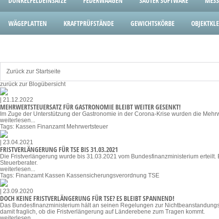
DUNKELFELDEINSÄTZE
FEDERWAAGEN
SAUTER SOFTWARE
MESS
WÄGEPLATTEN
KRAFTPRÜFSTÄNDE
GEWICHTSKÖRBE
OBJEKTK
Zurück zur Startseite
zurück zur Blogübersicht
| 21.12.2022
MEHRWERTSTEUERSATZ FÜR GASTRONOMIE BLEIBT WEITER GESENKT!
Im Zuge der Unterstützung der Gastronomie in der Corona-Krise wurden die Mehrwe
weiterlesen...
Tags:
Kassen
Finanzamt
Mehrwertsteuer
| 23.04.2021
FRISTVERLÄNGERUNG FÜR TSE BIS 31.03.2021
Die Fristverlängerung wurde bis 31.03.2021 vom Bundesfinanzministerium erteilt. B
Steuerberater.
weiterlesen...
Tags:
Finanzamt
Kassen
Kassensicherungsverordnung
TSE
| 23.09.2020
DOCH KEINE FRISTVERLÄNGERUNG FÜR TSE? ES BLEIBT SPANNEND!
Das Bundesfinanzministerium hält an seinen Regelungen zur Nichtbeanstandungsfri
damit fraglich, ob die Fristverlängerung auf Länderebene zum Tragen kommt.
weiterlesen...