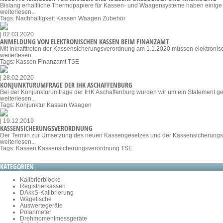
Bislang erhältliche Thermopapiere für Kassen- und Waagensysteme haben einige e
weiterlesen...
Tags:
Nachhaltigkeit
Kassen
Waagen
Zubehör
| 02.03.2020
ANMELDUNG VON ELEKTRONISCHEN KASSEN BEIM FINANZAMT
Mit Inkrafttreten der Kassensicherungsverordnung am 1.1.2020 müssen elektroni
weiterlesen...
Tags:
Kassen
Finanzamt
TSE
| 28.02.2020
KONJUNKTURUMFRAGE DER IHK ASCHAFFENBURG
Bei der Konjunkturumfrage der IHK Aschaffenburg wurden wir um ein Statement g
weiterlesen...
Tags:
Konjunktur
Kassen
Waagen
| 19.12.2019
KASSENSICHERUNGSVERORDNUNG
Der Termin zur Umsetzung des neuen Kassengesetzes und der Kassensicherungsver
weiterlesen...
Tags:
Kassen
Kassensicherungsverordnung
TSE
KATEGORIEN
Kalibrierblöcke
Registrierkassen
DAkkS-Kalibrierung
Wägetische
Auswertegeräte
Polarimeter
Drehmomentmessgeräte