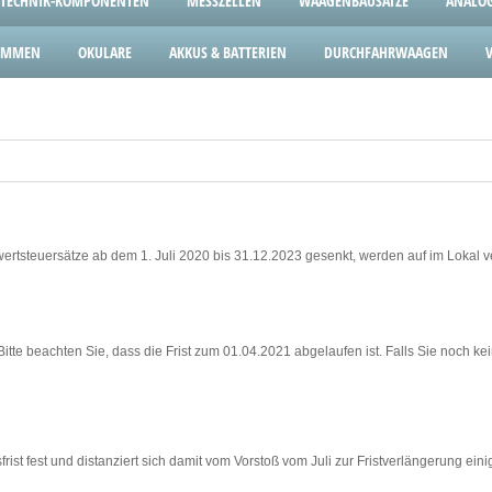
TECHNIK-KOMPONENTEN
MESSZELLEN
WAAGENBAUSÄTZE
ANALOG
LEMMEN
OKULARE
AKKUS & BATTERIEN
DURCHFAHRWAAGEN
rtsteuersätze ab dem 1. Juli 2020 bis 31.12.2023 gesenkt, werden auf im Lokal v
itte beachten Sie, dass die Frist zum 01.04.2021 abgelaufen ist. Falls Sie noch k
st fest und distanziert sich damit vom Vorstoß vom Juli zur Fristverlängerung ei