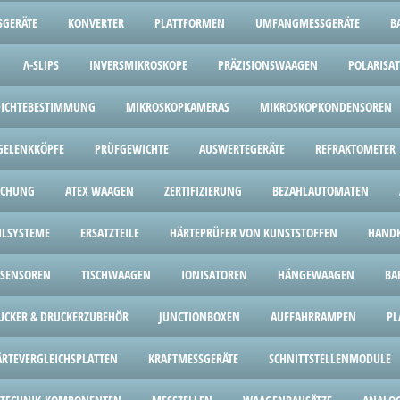
SGERÄTE
KONVERTER
PLATTFORMEN
UMFANGMESSGERÄTE
B
Λ-SLIPS
INVERSMIKROSKOPE
PRÄZISIONSWAAGEN
POLARISA
 DICHTEBESTIMMUNG
MIKROSKOPKAMERAS
MIKROSKOPKONDENSOREN
GELENKKÖPFE
PRÜFGEWICHTE
AUSWERTEGERÄTE
REFRAKTOMETER
ICHUNG
ATEX WAAGEN
ZERTIFIZIERUNG
BEZAHLAUTOMATEN
HLSYSTEME
ERSATZTEILE
HÄRTEPRÜFER VON KUNSTSTOFFEN
HANDK
SENSOREN
TISCHWAAGEN
IONISATOREN
HÄNGEWAAGEN
BA
UCKER & DRUCKERZUBEHÖR
JUNCTIONBOXEN
AUFFAHRRAMPEN
PL
ÄRTEVERGLEICHSPLATTEN
KRAFTMESSGERÄTE
SCHNITTSTELLENMODULE