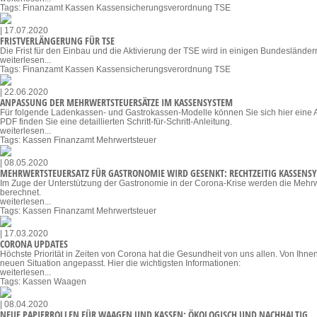
Tags:
Finanzamt
Kassen
Kassensicherungsverordnung
TSE
| 17.07.2020
FRISTVERLÄNGERUNG FÜR TSE
Die Frist für den Einbau und die Aktivierung der TSE wird in einigen Bundeslände
weiterlesen...
Tags:
Finanzamt
Kassen
Kassensicherungsverordnung
TSE
| 22.06.2020
ANPASSUNG DER MEHRWERTSTEUERSÄTZE IM KASSENSYSTEM
Für folgende Ladenkassen- und Gastrokassen-Modelle können Sie sich hier eine An
PDF finden Sie eine detaillierten Schritt-für-Schritt-Anleitung.
weiterlesen...
Tags:
Kassen
Finanzamt
Mehrwertsteuer
| 08.05.2020
MEHRWERTSTEUERSATZ FÜR GASTRONOMIE WIRD GESENKT: RECHTZEITIG KASSENS
Im Zuge der Unterstützung der Gastronomie in der Corona-Krise werden die Mehrwe
berechnet.
weiterlesen...
Tags:
Kassen
Finanzamt
Mehrwertsteuer
| 17.03.2020
CORONA UPDATES
Höchste Priorität in Zeiten von Corona hat die Gesundheit von uns allen. Von Ihn
neuen Situation angepasst. Hier die wichtigsten Informationen:
weiterlesen...
Tags:
Kassen
Waagen
| 08.04.2020
NEUE PAPIERROLLEN FÜR WAAGEN UND KASSEN: ÖKOLOGISCH UND NACHHALTIG