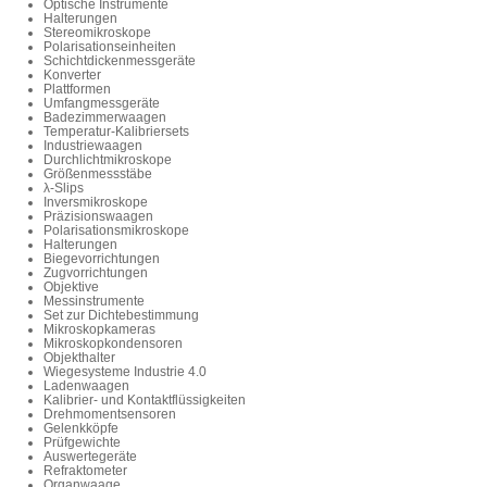
Optische Instrumente
Halterungen
Stereomikroskope
Polarisationseinheiten
Schichtdickenmessgeräte
Konverter
Plattformen
Umfangmessgeräte
Badezimmerwaagen
Temperatur-Kalibriersets
Industriewaagen
Durchlichtmikroskope
Größenmessstäbe
λ-Slips
Inversmikroskope
Präzisionswaagen
Polarisationsmikroskope
Halterungen
Biegevorrichtungen
Zugvorrichtungen
Objektive
Messinstrumente
Set zur Dichtebestimmung
Mikroskopkameras
Mikroskopkondensoren
Objekthalter
Wiegesysteme Industrie 4.0
Ladenwaagen
Kalibrier- und Kontaktflüssigkeiten
Drehmomentsensoren
Gelenkköpfe
Prüfgewichte
Auswertegeräte
Refraktometer
Organwaage