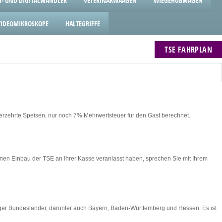
- UND DIGITALWANDLER
VETERINÄRWAAGEN
WIEGEHUBWAGEN
VIDEOMIKROSKOPE
HALTEGRIFFE
TSE FAHRPLAN
erzehrte Speisen, nur noch 7% Mehrwertsteuer für den Gast berechnet.
einen Einbau der TSE an Ihrer Kasse veranlasst haben, sprechen Sie mit Ihrem
niger Bundesländer, darunter auch Bayern, Baden-Württemberg und Hessen. Es ist