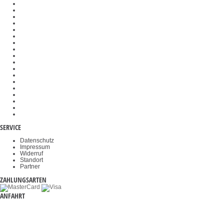
Dunkelfeldeinsätze
Federwaagen
SAUTER Software
Messtechnik-Komponenten
Messzellen
Waagenbausätze
Analog- und Digitalwandler
Veterinärwaagen
Wiegehubwagen
Wägeplatten
Kraftprüfstände
Gewichtskörbe
Objektklemmen
Okulare
Akkus & Batterien
Durchfahrwaagen
Videomikroskope
Haltegriffe
SERVICE
Datenschutz
Impressum
Widerruf
Standort
Partner
ZAHLUNGSARTEN
ANFAHRT