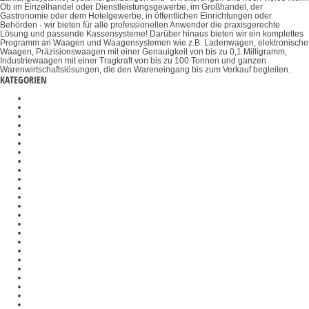
Ob im Einzelhandel oder Dienstleistungsgewerbe, im Großhandel, der
Gastronomie oder dem Hotelgewerbe, in öffentlichen Einrichtungen oder
Behörden - wir bieten für alle professionellen Anwender die praxisgerechte
Lösung und passende Kassensysteme! Darüber hinaus bieten wir ein komplettes
Programm an Waagen und Waagensystemen wie z.B. Ladenwagen, elektronische
Waagen, Präzisionswaagen mit einer Genauigkeit von bis zu 0,1 Milligramm,
Industriewaagen mit einer Tragkraft von bis zu 100 Tonnen und ganzen
Warenwirtschaftslösungen, die den Wareneingang bis zum Verkauf begleiten.
KATEGORIEN
Konverter
Plattformen
Umfangmessgeräte
Badezimmerwaagen
Temperatur-Kalibriersets
Industriewaagen
Durchlichtmikroskope
Größenmessstäbe
λ-Slips
Objekthalter
Wiegesysteme Industrie 4.0
Inversmikroskope
Präzisionswaagen
Polarisationsmikroskope
Halterungen
Biegevorrichtungen
Zugvorrichtungen
Objektive
Messinstrumente
Set zur Dichtebestimmung
Mikroskopkameras
Mikroskopkondensoren
Materialdickenmessgeräte
Ladenwaagen