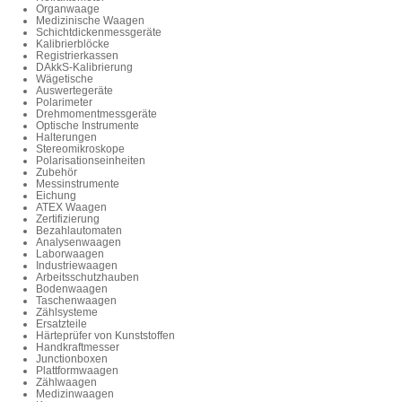
Organwaage
Medizinische Waagen
Schichtdickenmessgeräte
Kalibrierblöcke
Registrierkassen
DAkkS-Kalibrierung
Wägetische
Auswertegeräte
Polarimeter
Drehmomentmessgeräte
Optische Instrumente
Halterungen
Stereomikroskope
Polarisationseinheiten
Zubehör
Messinstrumente
Eichung
ATEX Waagen
Zertifizierung
Bezahlautomaten
Analysenwaagen
Laborwaagen
Industriewaagen
Arbeitsschutzhauben
Bodenwaagen
Taschenwaagen
Zählsysteme
Ersatzteile
Härteprüfer von Kunststoffen
Handkraftmesser
Junctionboxen
Plattformwaagen
Zählwaagen
Medizinwaagen