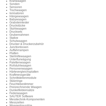
Kranwaagen
Sonden
Sensoren
Tischwaagen
Ionisatoren
Hängewaagen
Babywaagen
Grabsteintester
Druckstücke
Stuhlwaagen
Drucksets
Grubenrahmen
Stative
Schulwaagen
Drucker & Druckerzubehör
Junctionboxen
Auffahrrampen
Platten
Stehhilfewaagen
Unterflurwägung
Palettenwaagen
Rollstuhlwaagen
Personenwaagen
Härtevergleichsplatten
Kraftmessgeräte
Schnittstellenmodule
Stützringe
Feuchtebestimmer
Preisrechnende Waagen
Dunkelfeldeinsätze
Federwaagen
SAUTER Software
Messtechnik-Komponenten
Messzellen
Waagenbausätze