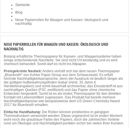
Startseite
Blog
Neue Papierrollen für Waagen und Kassen: ökologisch und
nachhaltig
NEUE PAPIERROLLEN FÜR WAAGEN UND KASSEN: ÖKOLOGISCH UND
NACHHALTIG
Bislang erhältliche Thermopapiere für Kassen- und Waagensysteme haben
einige entscheidende Nachteile: Sie sind nicht UV-beständig und es wird
chemisch behandelt. Somit darf es nicht ins Altpapier.
Preisgekrönte Neuheit:
Anders verhält sich bei dem neuen Thermopapier
„Blue4est®“ von Kohler Paper Group aus dem Schwarzwald. Es erfüllt
höchste Nachhaltigkeitsansprüche, denn der Ausdruck ist deutlich länger als
die gültigen Aufbewahrungsfristen lesbar (mind. 35 Jahre lt.
Herstellerangaben) und somit dauerhaft archivierbar, das Einsatzstoff ist aus
nachhaltigen Quellen (FSC-zertifiziert) und das Papier ohne chemische
Entwickler hergestellt. Somit ist es als erstes Thermopapier für den direkten
Kontakt mit Lebensmitteln zugelassen. Das Produkt hat bereits mehrere
Nachhaltigkeitspreise wie beispielsweise dem US Green Chemistry Award
2017 für Blue4est® erhalten.
Einfache Handhabung:
Die Rollen können problemlos in gängigen
Thermodruckern verwendet werden. Etwas ungewohnt ist im ersten Moment
wohl noch die graublaue Farbe des Papiers, doch die zahlreichen Vorteile
rund um Ökologie und Nachhaltigkeit punkten sicher bei vielen Ihrer Kunden.