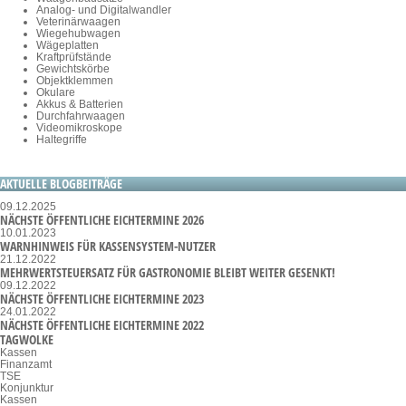
Analog- und Digitalwandler
Veterinärwaagen
Wiegehubwagen
Wägeplatten
Kraftprüfstände
Gewichtskörbe
Objektklemmen
Okulare
Akkus & Batterien
Durchfahrwaagen
Videomikroskope
Haltegriffe
AKTUELLE BLOGBEITRÄGE
09.12.2025
NÄCHSTE ÖFFENTLICHE EICHTERMINE 2026
10.01.2023
WARNHINWEIS FÜR KASSENSYSTEM-NUTZER
21.12.2022
MEHRWERTSTEUERSATZ FÜR GASTRONOMIE BLEIBT WEITER GESENKT!
09.12.2022
NÄCHSTE ÖFFENTLICHE EICHTERMINE 2023
24.01.2022
NÄCHSTE ÖFFENTLICHE EICHTERMINE 2022
TAGWOLKE
Kassen
Finanzamt
TSE
Konjunktur
Kassen