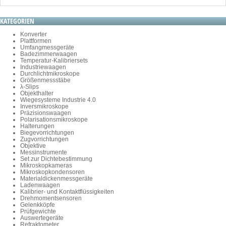
KATEGORIEN
Konverter
Plattformen
Umfangmessgeräte
Badezimmerwaagen
Temperatur-Kalibriersets
Industriewaagen
Durchlichtmikroskope
Größenmessstäbe
λ-Slips
Objekthalter
Wiegesysteme Industrie 4.0
Inversmikroskope
Präzisionswaagen
Polarisationsmikroskope
Halterungen
Biegevorrichtungen
Zugvorrichtungen
Objektive
Messinstrumente
Set zur Dichtebestimmung
Mikroskopkameras
Mikroskopkondensoren
Materialdickenmessgeräte
Ladenwaagen
Kalibrier- und Kontaktflüssigkeiten
Drehmomentsensoren
Gelenkköpfe
Prüfgewichte
Auswertegeräte
Refraktometer