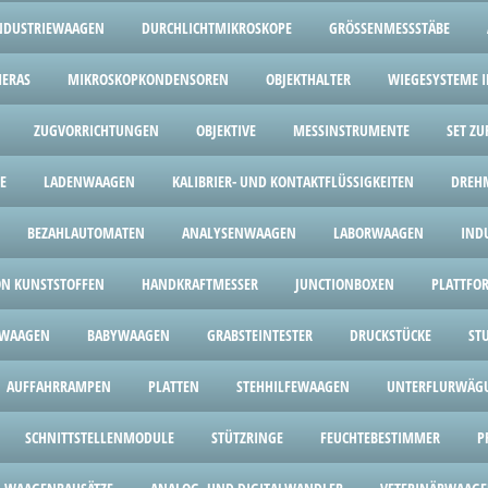
NDUSTRIEWAAGEN
DURCHLICHTMIKROSKOPE
GRÖSSENMESSSTÄBE
ERAS
MIKROSKOPKONDENSOREN
OBJEKTHALTER
WIEGESYSTEME I
ZUGVORRICHTUNGEN
OBJEKTIVE
MESSINSTRUMENTE
SET Z
E
LADENWAAGEN
KALIBRIER- UND KONTAKTFLÜSSIGKEITEN
DREH
BEZAHLAUTOMATEN
ANALYSENWAAGEN
LABORWAAGEN
IND
ON KUNSTSTOFFEN
HANDKRAFTMESSER
JUNCTIONBOXEN
PLATTF
WAAGEN
BABYWAAGEN
GRABSTEINTESTER
DRUCKSTÜCKE
ST
AUFFAHRRAMPEN
PLATTEN
STEHHILFEWAAGEN
UNTERFLURWÄG
SCHNITTSTELLENMODULE
STÜTZRINGE
FEUCHTEBESTIMMER
P