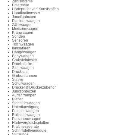
Zählsysteme
Ersatzteile
Härteprüfer von Kunststoffen
Handkraftmesser
Junctionboxen
Plattformwaagen
Zählwaagen
Medizinwaagen
Kranwaagen
Sonden
Sensoren
Tischwaagen
Ionisatoren
Hängewaagen
Babywaagen
Grabsteintester
Druckstücke
Stuhlwaagen
Drucksets
Grubenrahmen
Stative
Schulwaagen
Drucker & Druckerzubehör
Junctionboxen
Auffahrrampen
Platten
Stehhilfewaagen
Unterflurwägung
Palettenwaagen
Rollstuhlwaagen
Personenwaagen
Härtevergleichsplatten
Kraftmessgeräte
Schnittstellenmodule
Stützringe