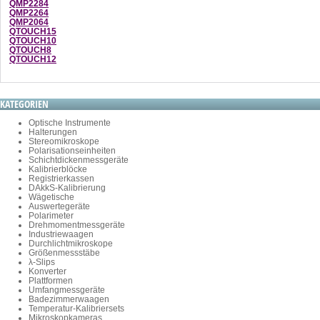
QMP2284
QMP2264
QMP2064
QTOUCH15
QTOUCH10
QTOUCH8
QTOUCH12
KATEGORIEN
Optische Instrumente
Halterungen
Stereomikroskope
Polarisationseinheiten
Schichtdickenmessgeräte
Kalibrierblöcke
Registrierkassen
DAkkS-Kalibrierung
Wägetische
Auswertegeräte
Polarimeter
Drehmomentmessgeräte
Industriewaagen
Durchlichtmikroskope
Größenmessstäbe
λ-Slips
Konverter
Plattformen
Umfangmessgeräte
Badezimmerwaagen
Temperatur-Kalibriersets
Mikroskopkameras