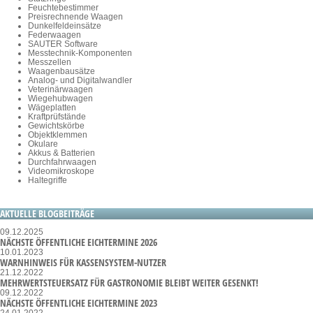
Feuchtebestimmer
Preisrechnende Waagen
Dunkelfeldeinsätze
Federwaagen
SAUTER Software
Messtechnik-Komponenten
Messzellen
Waagenbausätze
Analog- und Digitalwandler
Veterinärwaagen
Wiegehubwagen
Wägeplatten
Kraftprüfstände
Gewichtskörbe
Objektklemmen
Okulare
Akkus & Batterien
Durchfahrwaagen
Videomikroskope
Haltegriffe
AKTUELLE BLOGBEITRÄGE
09.12.2025
NÄCHSTE ÖFFENTLICHE EICHTERMINE 2026
10.01.2023
WARNHINWEIS FÜR KASSENSYSTEM-NUTZER
21.12.2022
MEHRWERTSTEUERSATZ FÜR GASTRONOMIE BLEIBT WEITER GESENKT!
09.12.2022
NÄCHSTE ÖFFENTLICHE EICHTERMINE 2023
24.01.2022