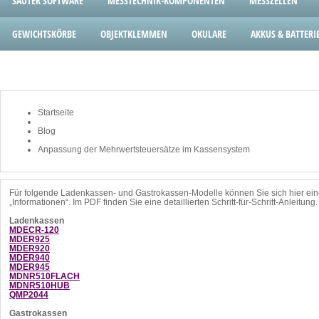
SAUTER SOFTWARE
MESSTECHNIK-KOMPONENTEN
MESSZELLEN
GEWICHTSKÖRBE
OBJEKTKLEMMEN
OKULARE
AKKUS & BATTERI
Startseite
Blog
Anpassung der Mehrwertsteuersätze im Kassensystem
Für folgende Ladenkassen- und Gastrokassen-Modelle können Sie sich hier eine
„Informationen“. Im PDF finden Sie eine detaillierten Schritt-für-Schritt-Anleitung.
Ladenkassen
MDECR-120
MDER925
MDER920
MDER940
MDER945
MDNR510FLACH
MDNR510HUB
QMP2044
Gastrokassen