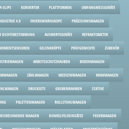
Λ-SLIPS
KONVERTER
PLATTFORMEN
UMFANGMESSGERÄTE
NDUSTRIE 4.0
INVERSMIKROSKOPE
PRÄZISIONSWAAGEN
UR DICHTEBESTIMMUNG
AUSWERTEGERÄTE
REFRAKTOMETER
MOMENTSENSOREN
GELENKKÖPFE
PRÜFGEWICHTE
ZUBEHÖR
USTRIEWAAGEN
ARBEITSSCHUTZHAUBEN
BODENWAAGEN
ORMWAAGEN
ZÄHLWAAGEN
MEDIZINWAAGEN
KRANWAAGEN
UHLWAAGEN
DRUCKSETS
GRUBENRAHMEN
STATIVE
UNG
PALETTENWAAGEN
ROLLSTUHLWAAGEN
REISRECHNENDE WAAGEN
DUNKELFELDEINSÄTZE
FEDERWAAGEN