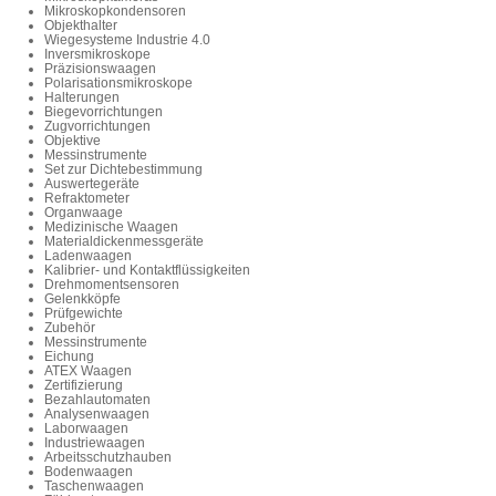
Mikroskopkondensoren
Objekthalter
Wiegesysteme Industrie 4.0
Inversmikroskope
Präzisionswaagen
Polarisationsmikroskope
Halterungen
Biegevorrichtungen
Zugvorrichtungen
Objektive
Messinstrumente
Set zur Dichtebestimmung
Auswertegeräte
Refraktometer
Organwaage
Medizinische Waagen
Materialdickenmessgeräte
Ladenwaagen
Kalibrier- und Kontaktflüssigkeiten
Drehmomentsensoren
Gelenkköpfe
Prüfgewichte
Zubehör
Messinstrumente
Eichung
ATEX Waagen
Zertifizierung
Bezahlautomaten
Analysenwaagen
Laborwaagen
Industriewaagen
Arbeitsschutzhauben
Bodenwaagen
Taschenwaagen