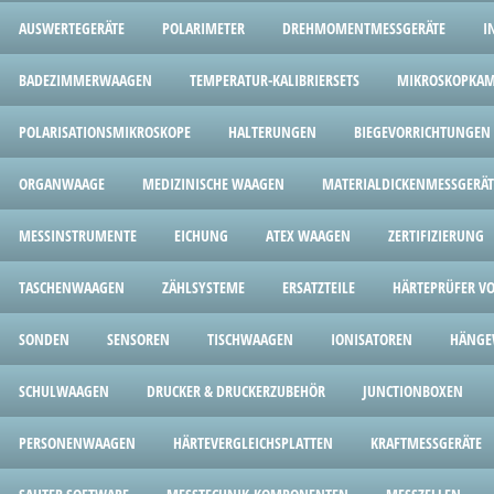
AUSWERTEGERÄTE
POLARIMETER
DREHMOMENTMESSGERÄTE
I
BADEZIMMERWAAGEN
TEMPERATUR-KALIBRIERSETS
MIKROSKOPKAM
POLARISATIONSMIKROSKOPE
HALTERUNGEN
BIEGEVORRICHTUNGEN
ORGANWAAGE
MEDIZINISCHE WAAGEN
MATERIALDICKENMESSGERÄT
MESSINSTRUMENTE
EICHUNG
ATEX WAAGEN
ZERTIFIZIERUNG
TASCHENWAAGEN
ZÄHLSYSTEME
ERSATZTEILE
HÄRTEPRÜFER V
SONDEN
SENSOREN
TISCHWAAGEN
IONISATOREN
HÄNGE
SCHULWAAGEN
DRUCKER & DRUCKERZUBEHÖR
JUNCTIONBOXEN
PERSONENWAAGEN
HÄRTEVERGLEICHSPLATTEN
KRAFTMESSGERÄTE