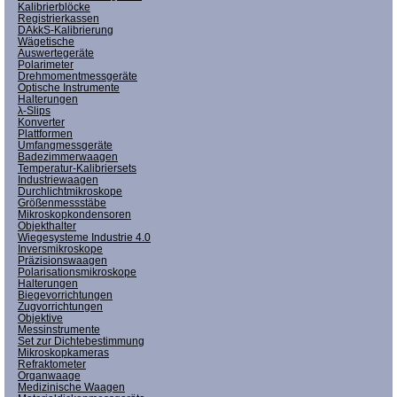
Kalibrierblöcke
Registrierkassen
DAkkS-Kalibrierung
Wägetische
Auswertegeräte
Polarimeter
Drehmomentmessgeräte
Optische Instrumente
Halterungen
λ-Slips
Konverter
Plattformen
Umfangmessgeräte
Badezimmerwaagen
Temperatur-Kalibriersets
Industriewaagen
Durchlichtmikroskope
Größenmessstäbe
Mikroskopkondensoren
Objekthalter
Wiegesysteme Industrie 4.0
Inversmikroskope
Präzisionswaagen
Polarisationsmikroskope
Halterungen
Biegevorrichtungen
Zugvorrichtungen
Objektive
Messinstrumente
Set zur Dichtebestimmung
Mikroskopkameras
Refraktometer
Organwaage
Medizinische Waagen