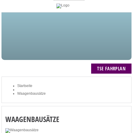
STARTSEITE
BLOG
MEIN KONTO
NEWSLETTER
TSE FAHRPLAN
ZUM WARENKORB: 0 ARTIKEL / € 0,00
TSE FAHRPLAN
Startseite
Waagenbausätze
WAAGENBAUSÄTZE