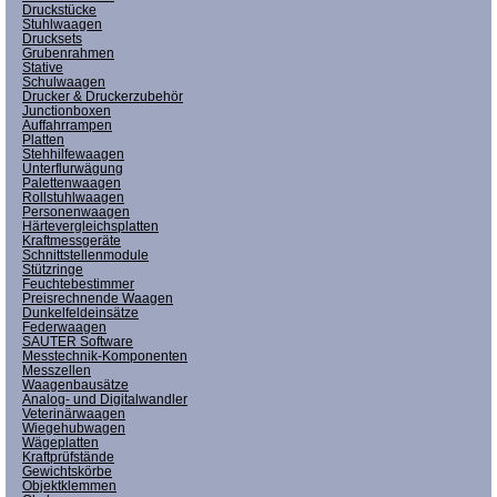
Druckstücke
Stuhlwaagen
Drucksets
Grubenrahmen
Stative
Schulwaagen
Drucker & Druckerzubehör
Junctionboxen
Auffahrrampen
Platten
Stehhilfewaagen
Unterflurwägung
Palettenwaagen
Rollstuhlwaagen
Personenwaagen
Härtevergleichsplatten
Kraftmessgeräte
Schnittstellenmodule
Stützringe
Feuchtebestimmer
Preisrechnende Waagen
Dunkelfeldeinsätze
Federwaagen
SAUTER Software
Messtechnik-Komponenten
Messzellen
Waagenbausätze
Analog- und Digitalwandler
Veterinärwaagen
Wiegehubwagen
Wägeplatten
Kraftprüfstände
Gewichtskörbe
Objektklemmen