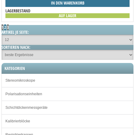
IN DEN WARENKORB
LAGERBESTAND
AUF LAGER
1
2
3
ARTIKEL JE SEITE:
SORTIEREN NACH:
KATEGORIEN
Stereomikroskope
Polarisationseinheiten
Schichtdickenmessgeräte
Kalibrierblöcke
Registrierkassen