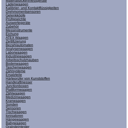
Materialdickenmessgeräte
Ladenwaagen
Kalibrier- und Kontaktflüssigkeiten
Drehmomentsensoren
Gelenkköpfe
Prüfgewichte
Auswertegeräte
Zubehör
Messinstrumente
Eichung
ATEX Waagen
Zertifizierung
Bezahlautomaten
Analysenwaagen
Laborwaagen
Industriewaagen
Arbeitsschutzhauben
Bodenwaagen
Taschenwaagen
Zählsysteme
Ersatzteile
Härteprüfer von Kunststoffen
Handkraftmesser
Junctionboxen
Plattformwaagen
Zählwaagen
Medizinwaagen
Kranwaagen
Sonden
Sensoren
Tischwaagen
Ionisatoren
Hängewaagen
Babywaagen
Grabsteintester