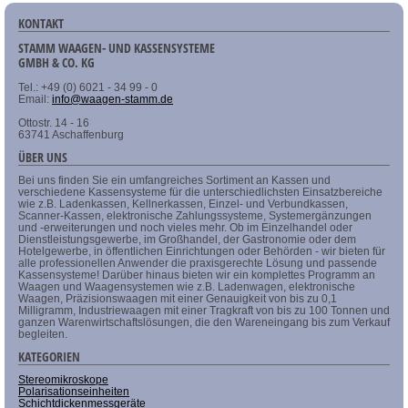
KONTAKT
STAMM WAAGEN- UND KASSENSYSTEME
GMBH & CO. KG
Tel.: +49 (0) 6021 - 34 99 - 0
Email:
info@waagen-stamm.de
Ottostr. 14 - 16
63741 Aschaffenburg
ÜBER UNS
Bei uns finden Sie ein umfangreiches Sortiment an Kassen und
verschiedene Kassensysteme für die unterschiedlichsten Einsatzbereiche
wie z.B. Ladenkassen, Kellnerkassen, Einzel- und Verbundkassen,
Scanner-Kassen, elektronische Zahlungssysteme, Systemergänzungen
und -erweiterungen und noch vieles mehr. Ob im Einzelhandel oder
Dienstleistungsgewerbe, im Großhandel, der Gastronomie oder dem
Hotelgewerbe, in öffentlichen Einrichtungen oder Behörden - wir bieten für
alle professionellen Anwender die praxisgerechte Lösung und passende
Kassensysteme! Darüber hinaus bieten wir ein komplettes Programm an
Waagen und Waagensystemen wie z.B. Ladenwagen, elektronische
Waagen, Präzisionswaagen mit einer Genauigkeit von bis zu 0,1
Milligramm, Industriewaagen mit einer Tragkraft von bis zu 100 Tonnen und
ganzen Warenwirtschaftslösungen, die den Wareneingang bis zum Verkauf
begleiten.
KATEGORIEN
Stereomikroskope
Polarisationseinheiten
Schichtdickenmessgeräte