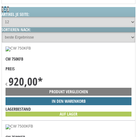
1
2
3
ARTIKEL JE SEITE:
SORTIEREN NACH:
CW 750KFB
PREIS
920,00
*
€
PRODUKT VERGLEICHEN
IN DEN WARENKORB
LAGERBESTAND
AUF LAGER