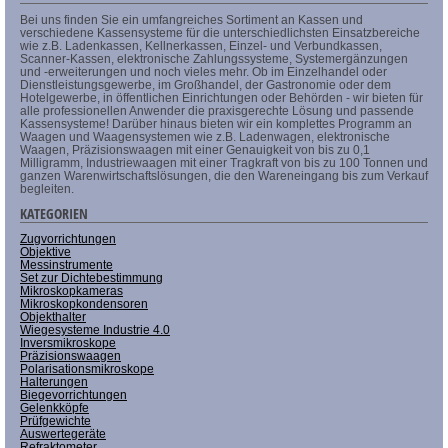
Bei uns finden Sie ein umfangreiches Sortiment an Kassen und
verschiedene Kassensysteme für die unterschiedlichsten Einsatzbereiche
wie z.B. Ladenkassen, Kellnerkassen, Einzel- und Verbundkassen,
Scanner-Kassen, elektronische Zahlungssysteme, Systemergänzungen
und -erweiterungen und noch vieles mehr. Ob im Einzelhandel oder
Dienstleistungsgewerbe, im Großhandel, der Gastronomie oder dem
Hotelgewerbe, in öffentlichen Einrichtungen oder Behörden - wir bieten für
alle professionellen Anwender die praxisgerechte Lösung und passende
Kassensysteme! Darüber hinaus bieten wir ein komplettes Programm an
Waagen und Waagensystemen wie z.B. Ladenwagen, elektronische
Waagen, Präzisionswaagen mit einer Genauigkeit von bis zu 0,1
Milligramm, Industriewaagen mit einer Tragkraft von bis zu 100 Tonnen und
ganzen Warenwirtschaftslösungen, die den Wareneingang bis zum Verkauf
begleiten.
KATEGORIEN
Zugvorrichtungen
Objektive
Messinstrumente
Set zur Dichtebestimmung
Mikroskopkameras
Mikroskopkondensoren
Objekthalter
Wiegesysteme Industrie 4.0
Inversmikroskope
Präzisionswaagen
Polarisationsmikroskope
Halterungen
Biegevorrichtungen
Gelenkköpfe
Prüfgewichte
Auswertegeräte
Refraktometer