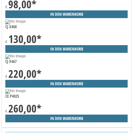
98,00
*
€
CJ X468
130,00
*
€
CJ X467
220,00
*
€
CE P4025
260,00
*
€