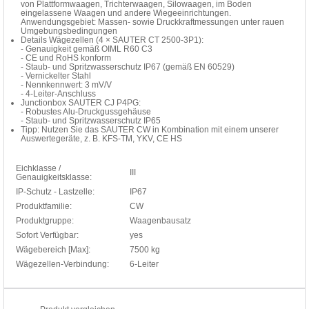
von Plattformwaagen, Trichterwaagen, Silowaagen, im Boden
eingelassene Waagen und andere Wiegeeinrichtungen.
Anwendungsgebiet: Massen- sowie Druckkraftmessungen unter rauen
Umgebungsbedingungen
Details Wägezellen (4 × SAUTER CT 2500-3P1):
- Genauigkeit gemäß OIML R60 C3
- CE und RoHS konform
- Staub- und Spritzwasserschutz IP67 (gemäß EN 60529)
- Vernickelter Stahl
- Nennkennwert: 3 mV/V
- 4-Leiter-Anschluss
Junctionbox SAUTER CJ P4PG:
- Robustes Alu-Druckgussgehäuse
- Staub- und Spritzwasserschutz IP65
Tipp: Nutzen Sie das SAUTER CW in Kombination mit einem unserer
Auswertegeräte, z. B. KFS-TM, YKV, CE HS
Eichklasse /
III
Genauigkeitsklasse:
IP-Schutz - Lastzelle:
IP67
Produktfamilie:
CW
Produktgruppe:
Waagenbausatz
Sofort Verfügbar:
yes
Wägebereich [Max]:
7500 kg
Wägezellen-Verbindung:
6-Leiter