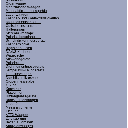
Organwaage
Medizinische Waagen
Materialdickenmessgeräte
Ladenwaagen
Kalibrier- und Kontaktflüssigkeiten
Drehmomentsensoren
Optische Instrumente
Halterungen
Stereomikroskope
Polarisationseinheiten
Schichtdickenmessgeräte
Kalibrierblöcke
Registrierkassen
DAkkS-Kalibrierung
Wägetische
Auswertegeräte
Polarimeter
Drehmomentmessgeräte
Temperatur-Kalibriersets
Industriewaagen
Durchlichtmikroskope
Größenmessstäbe
λ-Slips
Konverter
Plattformen
Umfangmessgeräte
Badezimmerwaagen
Zubehör
Messinstrumente
Eichung
ATEX Waagen
Zertifizierung
Bezahlautomaten
Analysenwaagen