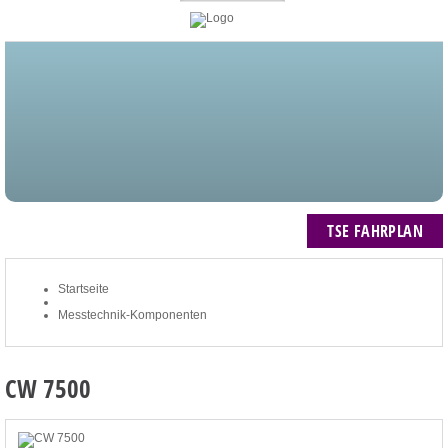
STARTSEITE
BLOG
MEIN KONTO
NEWSLETTER
TSE FAHRPLAN
ZUM WARENKORB: 0 ARTIKEL / € 0,00
TSE FAHRPLAN
Startseite
Messtechnik-Komponenten
CW 7500