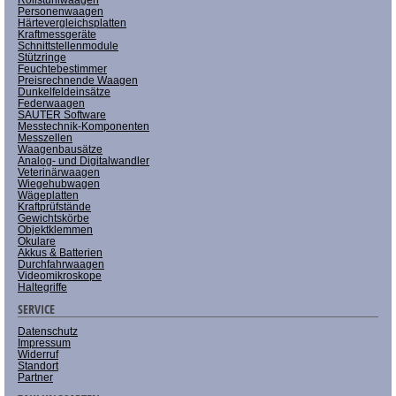
Personenwaagen
Härtevergleichsplatten
Kraftmessgeräte
Schnittstellenmodule
Stützringe
Feuchtebestimmer
Preisrechnende Waagen
Dunkelfeldeinsätze
Federwaagen
SAUTER Software
Messtechnik-Komponenten
Messzellen
Waagenbausätze
Analog- und Digitalwandler
Veterinärwaagen
Wiegehubwagen
Wägeplatten
Kraftprüfstände
Gewichtskörbe
Objektklemmen
Okulare
Akkus & Batterien
Durchfahrwaagen
Videomikroskope
Haltegriffe
SERVICE
Datenschutz
Impressum
Widerruf
Standort
Partner