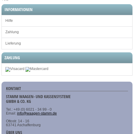
INFORMATIONEN
Hilfe
Zahlung
Lieferung
ZAHLUNG
KONTAKT
STAMM WAAGEN- UND KASSENSYSTEME
GMBH & CO. KG
Tel.: +49 (0) 6021 - 34 99 - 0
Email:
info@waagen-stamm.de
Ottostr. 14 - 16
63741 Aschaffenburg
ÜBER UNS