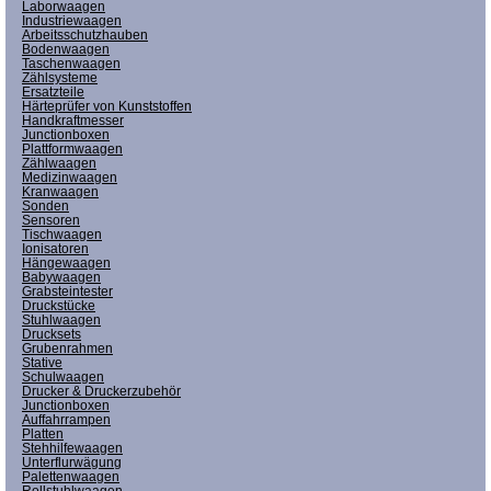
Laborwaagen
Industriewaagen
Arbeitsschutzhauben
Bodenwaagen
Taschenwaagen
Zählsysteme
Ersatzteile
Härteprüfer von Kunststoffen
Handkraftmesser
Junctionboxen
Plattformwaagen
Zählwaagen
Medizinwaagen
Kranwaagen
Sonden
Sensoren
Tischwaagen
Ionisatoren
Hängewaagen
Babywaagen
Grabsteintester
Druckstücke
Stuhlwaagen
Drucksets
Grubenrahmen
Stative
Schulwaagen
Drucker & Druckerzubehör
Junctionboxen
Auffahrrampen
Platten
Stehhilfewaagen
Unterflurwägung
Palettenwaagen
Rollstuhlwaagen