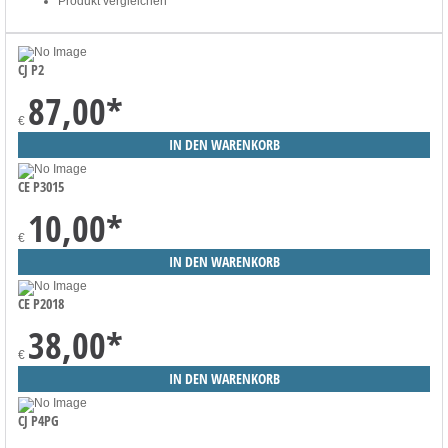
Produkt vergleichen
CJ P2
87,00
*
€
CE P3015
10,00
*
€
CE P2018
38,00
*
€
CJ P4PG