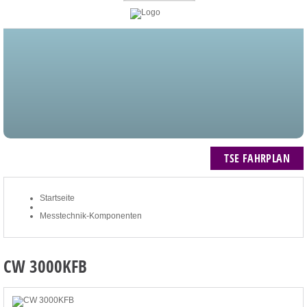
STARTSEITE
BLOG
MEIN KONTO
NEWSLETTER
TSE FAHRPLAN
ZUM WARENKORB: 0 ARTIKEL / € 0,00
TSE FAHRPLAN
Startseite
Messtechnik-Komponenten
CW 3000KFB