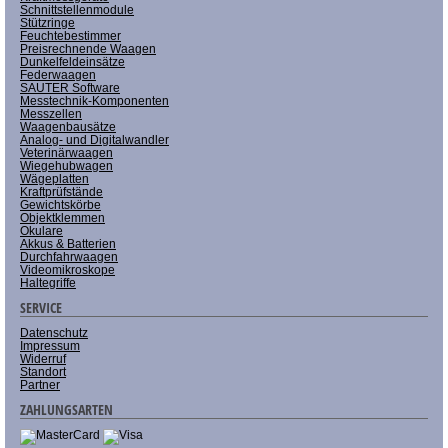
Schnittstellenmodule
Stützringe
Feuchtebestimmer
Preisrechnende Waagen
Dunkelfeldeinsätze
Federwaagen
SAUTER Software
Messtechnik-Komponenten
Messzellen
Waagenbausätze
Analog- und Digitalwandler
Veterinärwaagen
Wiegehubwagen
Wägeplatten
Kraftprüfstände
Gewichtskörbe
Objektklemmen
Okulare
Akkus & Batterien
Durchfahrwaagen
Videomikroskope
Haltegriffe
SERVICE
Datenschutz
Impressum
Widerruf
Standort
Partner
ZAHLUNGSARTEN