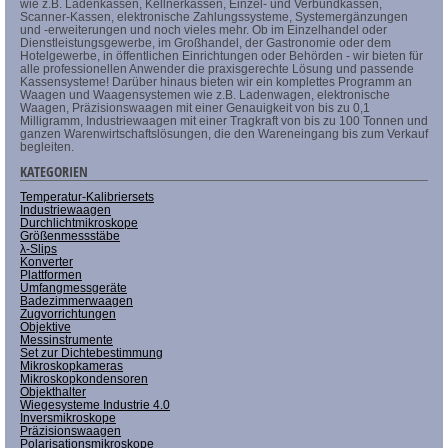
wie z.B. Ladenkassen, Kellnerkassen, Einzel- und Verbundkassen,
Scanner-Kassen, elektronische Zahlungssysteme, Systemergänzungen
und -erweiterungen und noch vieles mehr. Ob im Einzelhandel oder
Dienstleistungsgewerbe, im Großhandel, der Gastronomie oder dem
Hotelgewerbe, in öffentlichen Einrichtungen oder Behörden - wir bieten für
alle professionellen Anwender die praxisgerechte Lösung und passende
Kassensysteme! Darüber hinaus bieten wir ein komplettes Programm an
Waagen und Waagensystemen wie z.B. Ladenwagen, elektronische
Waagen, Präzisionswaagen mit einer Genauigkeit von bis zu 0,1
Milligramm, Industriewaagen mit einer Tragkraft von bis zu 100 Tonnen und
ganzen Warenwirtschaftslösungen, die den Wareneingang bis zum Verkauf
begleiten.
KATEGORIEN
Temperatur-Kalibriersets
Industriewaagen
Durchlichtmikroskope
Größenmessstäbe
λ-Slips
Konverter
Plattformen
Umfangmessgeräte
Badezimmerwaagen
Zugvorrichtungen
Objektive
Messinstrumente
Set zur Dichtebestimmung
Mikroskopkameras
Mikroskopkondensoren
Objekthalter
Wiegesysteme Industrie 4.0
Inversmikroskope
Präzisionswaagen
Polarisationsmikroskope