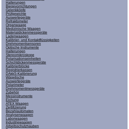
Halterungen
Biegevorrichtungen
Gelenkköpfe
Prüfgewichte
Auswertegeräte
Refraktometer
Organwaage
Medizinische Waagen
Materialdickenmessgeräte
Ladenwaagen
Kalibrier- und Kontaktflüssigkeiten
Drehmomentsensoren
Optische Instrumente
Halterungen
Stereomikroskope
Polarisationseinheiten
Schichtdickenmessgeräte
Kalibrierblöcke
Registrierkassen
DAkkS-Kalibrierung
Wägetische
Auswertegeräte
Polarimeter
Drehmomentmessgeräte
Zubehör
Messinstrumente
Eichung
ATEX Waagen
Zertifizierung
Bezahlautomaten
Analysenwaagen
Laborwaagen
Industriewaagen
Arbeitsschutzhauben