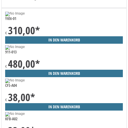
YKN-01
310,00
*
€
911-013
480,00
*
€
CFS-A04
38,00
*
€
KFB-A02