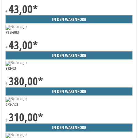
43,00
*
€
PFB-A03
43,00
*
€
YKI-02
380,00
*
€
CFS-A03
310,00
*
€