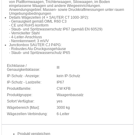
von Plattformwaagen, Trichterwaagen, Silowaagen, im Boden
eingelassene Waagen und andere Wiegeeinrichtungen.
Anwendungsgebiet: Massen- sowie Druckkraftmessungen unter rauen
Umgebungsbedingungen
Details Wägezellen (4 × SAUTER CT 1000-3P2):
- Genauigkeit gemäß OIML R60 C3
- CE und RoHS konform
- Staub- und Spritzwasserschutz IP67 (gemäß EN 60529)
- Vernickelter Stahl
- 4-Leiter-Anschluss
- Nennkennwert: 3 mV/V
Junctionbox SAUTER CJ P4PG:
- Robustes Alu-Druckgussgehäuse
- Staub- und Spritzwasserschutz IP65
Eichklasse /
III
Genauigkeitsklasse:
IP-Schutz - Anzeige:
kein IP-Schutz
IP-Schutz - Lastzelle:
IP67
Produktfamilie:
CW KFB
Produktgruppe:
Waagenbausatz
Sofort Verfügbar:
yes
Wägebereich [Max]:
3000 kg
Wägezellen-Verbindung:
6-Leiter
Produkt vergleichen