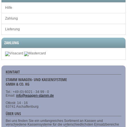
Hilfe
Zahlung
Lieferung
ZAHLUNG
KONTAKT
STAMM WAAGEN- UND KASSENSYSTEME
GMBH & CO. KG
Tel.: +49 (0) 6021 - 34 99 - 0
Email:
info@waagen-stamm.de
Ottostr. 14 - 16
63741 Aschaffenburg
ÜBER UNS
Bei uns finden Sie ein umfangreiches Sortiment an Kassen und
verschiedene Kassensysteme für die unterschiedlichsten Einsatzbereiche