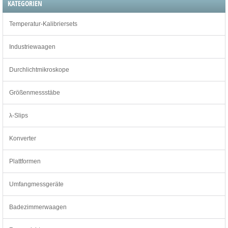
KATEGORIEN
Temperatur-Kalibriersets
Industriewaagen
Durchlichtmikroskope
Größenmessstäbe
λ-Slips
Konverter
Plattformen
Umfangmessgeräte
Badezimmerwaagen