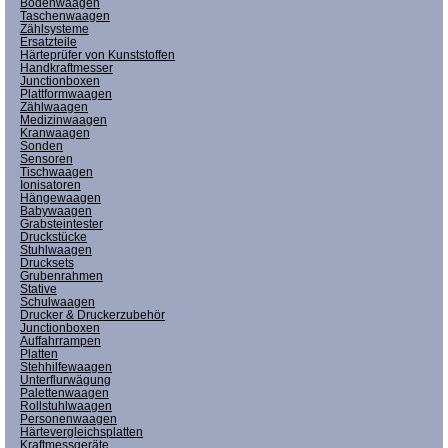
Bodenwaagen
Taschenwaagen
Zählsysteme
Ersatzteile
Härteprüfer von Kunststoffen
Handkraftmesser
Junctionboxen
Plattformwaagen
Zählwaagen
Medizinwaagen
Kranwaagen
Sonden
Sensoren
Tischwaagen
Ionisatoren
Hängewaagen
Babywaagen
Grabsteintester
Druckstücke
Stuhlwaagen
Drucksets
Grubenrahmen
Stative
Schulwaagen
Drucker & Druckerzubehör
Junctionboxen
Auffahrrampen
Platten
Stehhilfewaagen
Unterflurwägung
Palettenwaagen
Rollstuhlwaagen
Personenwaagen
Härtevergleichsplatten
Kraftmessgeräte