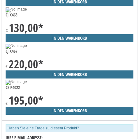
CJ X468
130,00
*
€
CJ X467
220,00
*
€
CE P4022
195,00
*
€
Haben Sie eine Frage zu diesem Produkt?
IHRE E-MAIL-ADRESSE: