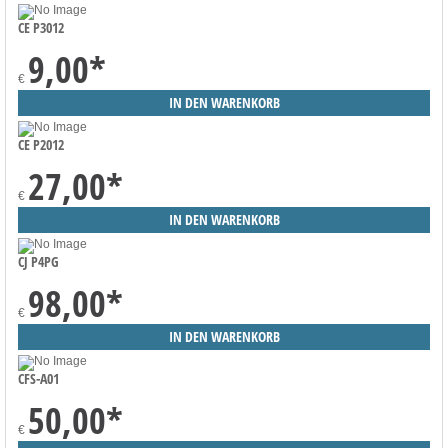
CE P3012
9,00
*
€
CE P2012
27,00
*
€
CJ P4PG
98,00
*
€
CFS-A01
50,00
*
€