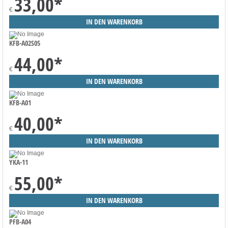
33,00
*
€
KFB-A02S05
44,00
*
€
KFB-A01
40,00
*
€
YKA-11
55,00
*
€
PFB-A04