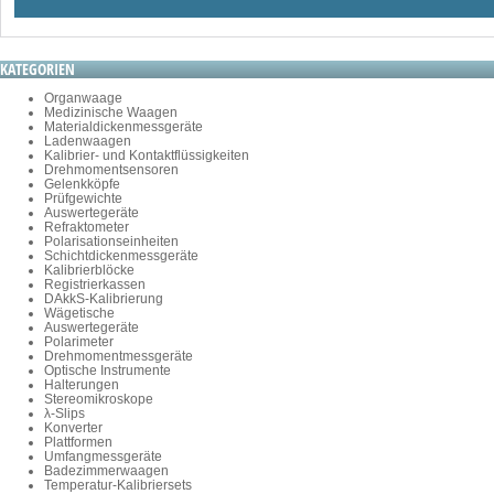
KATEGORIEN
Organwaage
Medizinische Waagen
Materialdickenmessgeräte
Ladenwaagen
Kalibrier- und Kontaktflüssigkeiten
Drehmomentsensoren
Gelenkköpfe
Prüfgewichte
Auswertegeräte
Refraktometer
Polarisationseinheiten
Schichtdickenmessgeräte
Kalibrierblöcke
Registrierkassen
DAkkS-Kalibrierung
Wägetische
Auswertegeräte
Polarimeter
Drehmomentmessgeräte
Optische Instrumente
Halterungen
Stereomikroskope
λ-Slips
Konverter
Plattformen
Umfangmessgeräte
Badezimmerwaagen
Temperatur-Kalibriersets