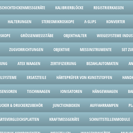
SCHICHTDICKENMESSGERÄTE
KALIBRIERBLÖCKE
REGISTRIERKASSEN
HALTERUNGEN
STEREOMIKROSKOPE
Λ-SLIPS
KONVERTER
OSKOPE
GRÖSSENMESSSTÄBE
OBJEKTHALTER
WIEGESYSTEME INDUST
ZUGVORRICHTUNGEN
OBJEKTIVE
MESSINSTRUMENTE
SET Z
HUNG
ATEX WAAGEN
ZERTIFIZIERUNG
BEZAHLAUTOMATEN
AN
HLSYSTEME
ERSATZTEILE
HÄRTEPRÜFER VON KUNSTSTOFFEN
HANDK
SENSOREN
TISCHWAAGEN
IONISATOREN
HÄNGEWAAGEN
BA
UCKER & DRUCKERZUBEHÖR
JUNCTIONBOXEN
AUFFAHRRAMPEN
PL
ÄRTEVERGLEICHSPLATTEN
KRAFTMESSGERÄTE
SCHNITTSTELLENMODULE