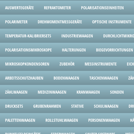
AUSWERTEGERÄTE
REFRAKTOMETER
POLARISATIONSEINHEITEN
POLARIMETER
DREHMOMENTMESSGERÄTE
OPTISCHE INSTRUMENTE
TEMPERATUR-KALIBRIERSETS
INDUSTRIEWAAGEN
DURCHLICHTMIKR
POLARISATIONSMIKROSKOPE
HALTERUNGEN
BIEGEVORRICHTUNGEN
MIKROSKOPKONDENSOREN
ZUBEHÖR
MESSINSTRUMENTE
EIC
ARBEITSSCHUTZHAUBEN
BODENWAAGEN
TASCHENWAAGEN
ZÄ
ZÄHLWAAGEN
MEDIZINWAAGEN
KRANWAAGEN
SONDEN
DRUCKSETS
GRUBENRAHMEN
STATIVE
SCHULWAAGEN
DR
PALETTENWAAGEN
ROLLSTUHLWAAGEN
PERSONENWAAGEN
H