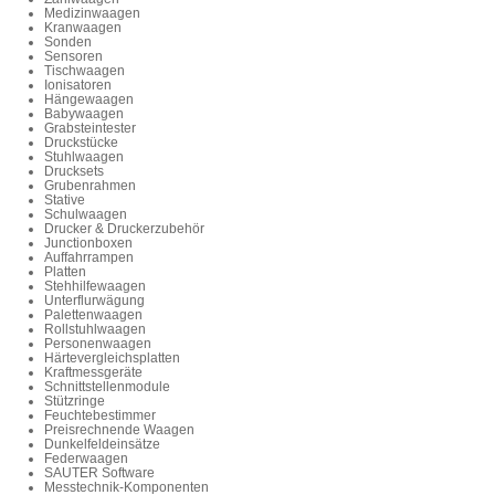
Medizinwaagen
Kranwaagen
Sonden
Sensoren
Tischwaagen
Ionisatoren
Hängewaagen
Babywaagen
Grabsteintester
Druckstücke
Stuhlwaagen
Drucksets
Grubenrahmen
Stative
Schulwaagen
Drucker & Druckerzubehör
Junctionboxen
Auffahrrampen
Platten
Stehhilfewaagen
Unterflurwägung
Palettenwaagen
Rollstuhlwaagen
Personenwaagen
Härtevergleichsplatten
Kraftmessgeräte
Schnittstellenmodule
Stützringe
Feuchtebestimmer
Preisrechnende Waagen
Dunkelfeldeinsätze
Federwaagen
SAUTER Software
Messtechnik-Komponenten