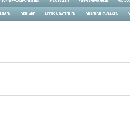
TECHNIK-KOMPONENTEN
MESSZELLEN
WAAGENBAUSÄTZE
ANALOG
LEMMEN
OKULARE
AKKUS & BATTERIEN
DURCHFAHRWAAGEN