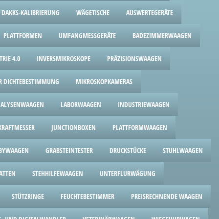
DAKKS-KALIBRIERUNG
WÄGETISCHE
AUSWERTEGERÄTE
PLATTFORMEN
UMFANGMESSGERÄTE
BADEZIMMERWAAGEN
RIE 4.0
INVERSMIKROSKOPE
PRÄZISIONSWAAGEN
UR DICHTEBESTIMMUNG
MIKROSKOPKAMERAS
ALYSENWAAGEN
LABORWAAGEN
INDUSTRIEWAAGEN
RAFTMESSER
JUNCTIONBOXEN
PLATTFORMWAAGEN
BYWAAGEN
GRABSTEINTESTER
DRUCKSTÜCKE
STUHLWAAGEN
ATTEN
STEHHILFEWAAGEN
UNTERFLURWÄGUNG
STÜTZRINGE
FEUCHTEBESTIMMER
PREISRECHNENDE WAAGEN