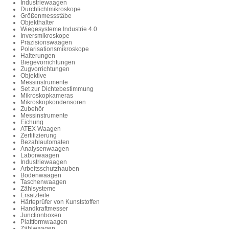
Industriewaagen
Durchlichtmikroskope
Größenmessstäbe
Objekthalter
Wiegesysteme Industrie 4.0
Inversmikroskope
Präzisionswaagen
Polarisationsmikroskope
Halterungen
Biegevorrichtungen
Zugvorrichtungen
Objektive
Messinstrumente
Set zur Dichtebestimmung
Mikroskopkameras
Mikroskopkondensoren
Zubehör
Messinstrumente
Eichung
ATEX Waagen
Zertifizierung
Bezahlautomaten
Analysenwaagen
Laborwaagen
Industriewaagen
Arbeitsschutzhauben
Bodenwaagen
Taschenwaagen
Zählsysteme
Ersatzteile
Härteprüfer von Kunststoffen
Handkraftmesser
Junctionboxen
Plattformwaagen
Zählwaagen