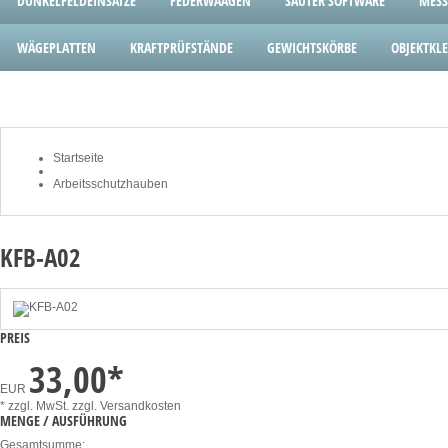
DUNKELFELDEINSÄTZE
FEDERWAAGEN
SAUTER SOFTWARE
MESS
WÄGEPLATTEN
KRAFTPRÜFSTÄNDE
GEWICHTSKÖRBE
OBJEKTK
Startseite
Arbeitsschutzhauben
KFB-A02
PREIS
33,00
*
EUR
* zzgl. MwSt.
zzgl. Versandkosten
MENGE / AUSFÜHRUNG
Gesamtsumme: