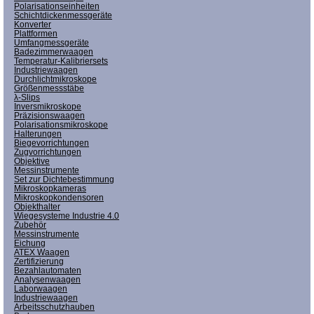
Polarisationseinheiten
Schichtdickenmessgeräte
Konverter
Plattformen
Umfangmessgeräte
Badezimmerwaagen
Temperatur-Kalibriersets
Industriewaagen
Durchlichtmikroskope
Größenmessstäbe
λ-Slips
Inversmikroskope
Präzisionswaagen
Polarisationsmikroskope
Halterungen
Biegevorrichtungen
Zugvorrichtungen
Objektive
Messinstrumente
Set zur Dichtebestimmung
Mikroskopkameras
Mikroskopkondensoren
Objekthalter
Wiegesysteme Industrie 4.0
Zubehör
Messinstrumente
Eichung
ATEX Waagen
Zertifizierung
Bezahlautomaten
Analysenwaagen
Laborwaagen
Industriewaagen
Arbeitsschutzhauben