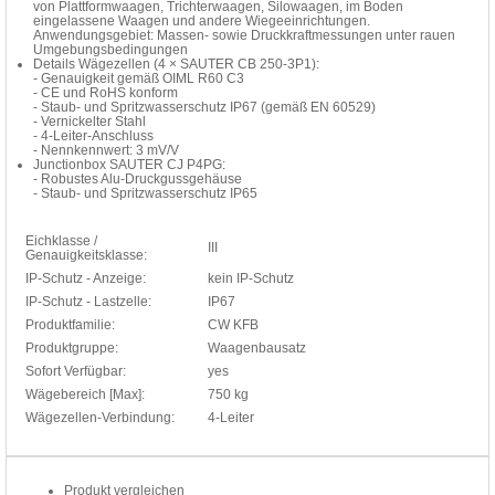
von Plattformwaagen, Trichterwaagen, Silowaagen, im Boden
eingelassene Waagen und andere Wiegeeinrichtungen.
Anwendungsgebiet: Massen- sowie Druckkraftmessungen unter rauen
Umgebungsbedingungen
Details Wägezellen (4 × SAUTER CB 250-3P1):
- Genauigkeit gemäß OIML R60 C3
- CE und RoHS konform
- Staub- und Spritzwasserschutz IP67 (gemäß EN 60529)
- Vernickelter Stahl
- 4-Leiter-Anschluss
- Nennkennwert: 3 mV/V
Junctionbox SAUTER CJ P4PG:
- Robustes Alu-Druckgussgehäuse
- Staub- und Spritzwasserschutz IP65
Eichklasse /
III
Genauigkeitsklasse:
IP-Schutz - Anzeige:
kein IP-Schutz
IP-Schutz - Lastzelle:
IP67
Produktfamilie:
CW KFB
Produktgruppe:
Waagenbausatz
Sofort Verfügbar:
yes
Wägebereich [Max]:
750 kg
Wägezellen-Verbindung:
4-Leiter
Produkt vergleichen