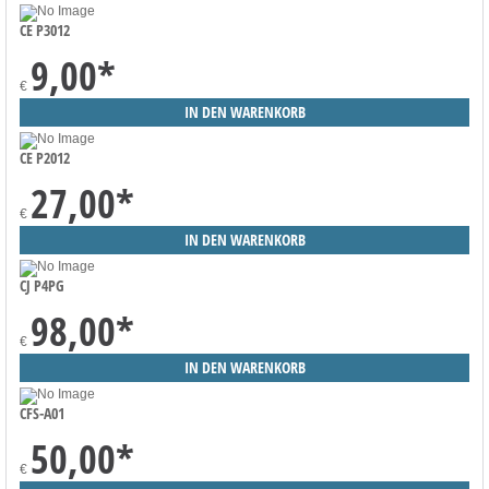
CE P3012
9,00
*
€
CE P2012
27,00
*
€
CJ P4PG
98,00
*
€
CFS-A01
50,00
*
€