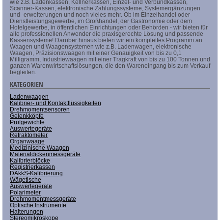
wie z.B. Ladenkassen, Kellnerkassen, Einzel- und Verbundkassen,
Scanner-Kassen, elektronische Zahlungssysteme, Systemergänzungen
und -erweiterungen und noch vieles mehr. Ob im Einzelhandel oder
Dienstleistungsgewerbe, im Großhandel, der Gastronomie oder dem
Hotelgewerbe, in öffentlichen Einrichtungen oder Behörden - wir bieten für
alle professionellen Anwender die praxisgerechte Lösung und passende
Kassensysteme! Darüber hinaus bieten wir ein komplettes Programm an
Waagen und Waagensystemen wie z.B. Ladenwagen, elektronische
Waagen, Präzisionswaagen mit einer Genauigkeit von bis zu 0,1
Milligramm, Industriewaagen mit einer Tragkraft von bis zu 100 Tonnen und
ganzen Warenwirtschaftslösungen, die den Wareneingang bis zum Verkauf
begleiten.
KATEGORIEN
Ladenwaagen
Kalibrier- und Kontaktflüssigkeiten
Drehmomentsensoren
Gelenkköpfe
Prüfgewichte
Auswertegeräte
Refraktometer
Organwaage
Medizinische Waagen
Materialdickenmessgeräte
Kalibrierblöcke
Registrierkassen
DAkkS-Kalibrierung
Wägetische
Auswertegeräte
Polarimeter
Drehmomentmessgeräte
Optische Instrumente
Halterungen
Stereomikroskope