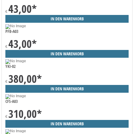
43,00
*
€
PFB-A03
43,00
*
€
YKI-02
380,00
*
€
CFS-A03
310,00
*
€