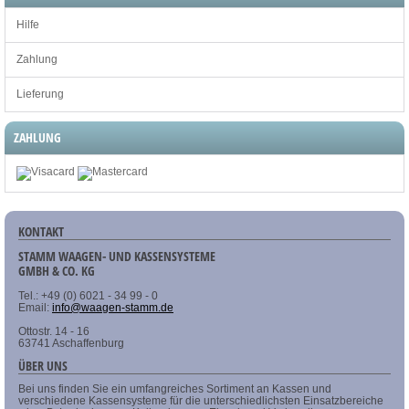
Hilfe
Zahlung
Lieferung
ZAHLUNG
KONTAKT
STAMM WAAGEN- UND KASSENSYSTEME
GMBH & CO. KG
Tel.: +49 (0) 6021 - 34 99 - 0
Email:
info@waagen-stamm.de
Ottostr. 14 - 16
63741 Aschaffenburg
ÜBER UNS
Bei uns finden Sie ein umfangreiches Sortiment an Kassen und
verschiedene Kassensysteme für die unterschiedlichsten Einsatzbereiche