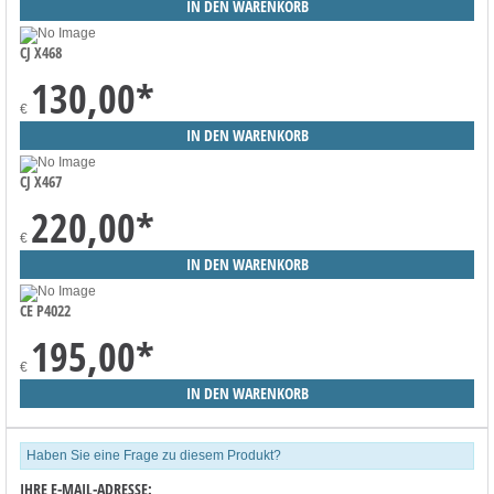
CJ X468
130,00
*
€
CJ X467
220,00
*
€
CE P4022
195,00
*
€
Haben Sie eine Frage zu diesem Produkt?
IHRE E-MAIL-ADRESSE: