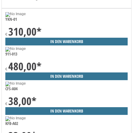
YKN-01
310,00
*
€
911-013
480,00
*
€
CFS-A04
38,00
*
€
KFB-A02