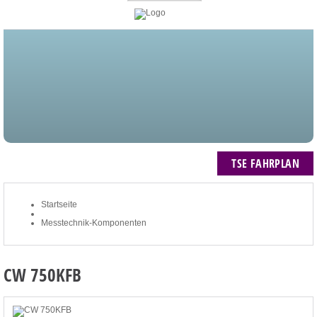
STARTSEITE
BLOG
MEIN KONTO
NEWSLETTER
TSE FAHRPLAN
ZUM WARENKORB: 0 ARTIKEL / € 0,00
TSE FAHRPLAN
Startseite
Messtechnik-Komponenten
CW 750KFB