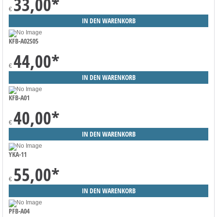
33,00
*
€
KFB-A02S05
44,00
*
€
KFB-A01
40,00
*
€
YKA-11
55,00
*
€
PFB-A04