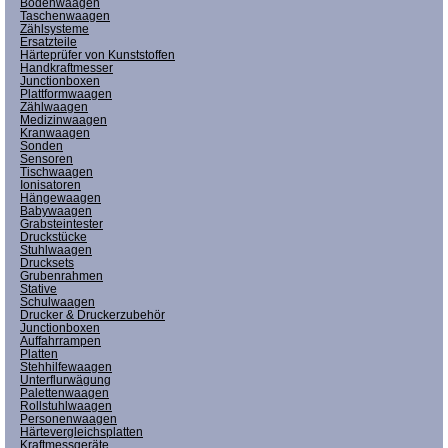
Bodenwaagen
Taschenwaagen
Zählsysteme
Ersatzteile
Härteprüfer von Kunststoffen
Handkraftmesser
Junctionboxen
Plattformwaagen
Zählwaagen
Medizinwaagen
Kranwaagen
Sonden
Sensoren
Tischwaagen
Ionisatoren
Hängewaagen
Babywaagen
Grabsteintester
Druckstücke
Stuhlwaagen
Drucksets
Grubenrahmen
Stative
Schulwaagen
Drucker & Druckerzubehör
Junctionboxen
Auffahrrampen
Platten
Stehhilfewaagen
Unterflurwägung
Palettenwaagen
Rollstuhlwaagen
Personenwaagen
Härtevergleichsplatten
Kraftmessgeräte