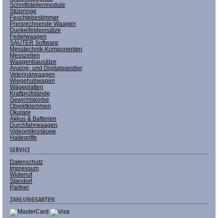
Schnittstellenmodule
Stützringe
Feuchtebestimmer
Preisrechnende Waagen
Dunkelfeldeinsätze
Federwaagen
SAUTER Software
Messtechnik-Komponenten
Messzellen
Waagenbausätze
Analog- und Digitalwandler
Veterinärwaagen
Wiegehubwagen
Wägeplatten
Kraftprüfstände
Gewichtskörbe
Objektklemmen
Okulare
Akkus & Batterien
Durchfahrwaagen
Videomikroskope
Haltegriffe
SERVICE
Datenschutz
Impressum
Widerruf
Standort
Partner
ZAHLUNGSARTEN