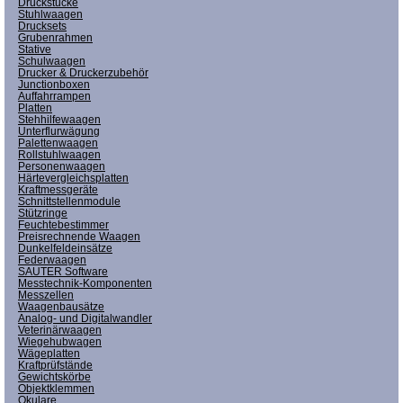
Druckstücke
Stuhlwaagen
Drucksets
Grubenrahmen
Stative
Schulwaagen
Drucker & Druckerzubehör
Junctionboxen
Auffahrrampen
Platten
Stehhilfewaagen
Unterflurwägung
Palettenwaagen
Rollstuhlwaagen
Personenwaagen
Härtevergleichsplatten
Kraftmessgeräte
Schnittstellenmodule
Stützringe
Feuchtebestimmer
Preisrechnende Waagen
Dunkelfeldeinsätze
Federwaagen
SAUTER Software
Messtechnik-Komponenten
Messzellen
Waagenbausätze
Analog- und Digitalwandler
Veterinärwaagen
Wiegehubwagen
Wägeplatten
Kraftprüfstände
Gewichtskörbe
Objektklemmen
Okulare