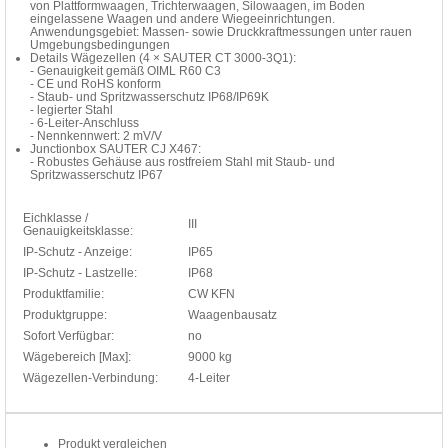
von Plattformwaagen, Trichterwaagen, Silowaagen, im Boden
eingelassene Waagen und andere Wiegeeinrichtungen.
Anwendungsgebiet: Massen- sowie Druckkraftmessungen unter rauen
Umgebungsbedingungen
Details Wägezellen (4 × SAUTER CT 3000-3Q1):
- Genauigkeit gemäß OIML R60 C3
- CE und RoHS konform
- Staub- und Spritzwasserschutz IP68/IP69K
- legierter Stahl
- 6-Leiter-Anschluss
- Nennkennwert: 2 mV/V
Junctionbox SAUTER CJ X467:
- Robustes Gehäuse aus rostfreiem Stahl mit Staub- und
Spritzwasserschutz IP67
Eichklasse /
III
Genauigkeitsklasse:
IP-Schutz - Anzeige:
IP65
IP-Schutz - Lastzelle:
IP68
Produktfamilie:
CW KFN
Produktgruppe:
Waagenbausatz
Sofort Verfügbar:
no
Wägebereich [Max]:
9000 kg
Wägezellen-Verbindung:
4-Leiter
Produkt vergleichen