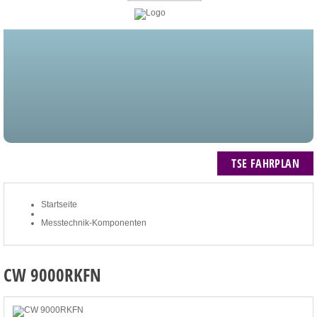
STARTSEITE
BLOG
MEIN KONTO
NEWSLETTER
TSE FAHRPLAN
ZUM WARENKORB: 0 ARTIKEL / € 0,00
TSE FAHRPLAN
Startseite
Messtechnik-Komponenten
CW 9000RKFN