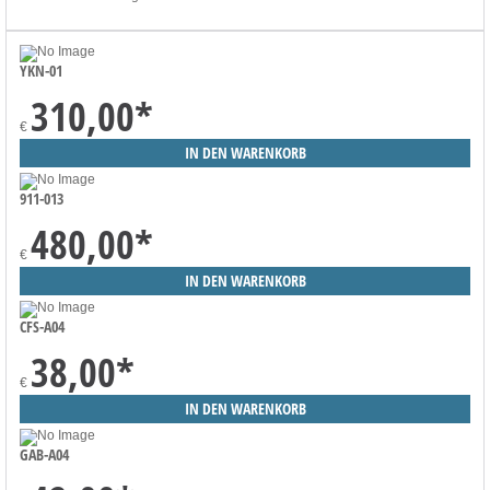
YKN-01
310,00
*
€
911-013
480,00
*
€
CFS-A04
38,00
*
€
GAB-A04