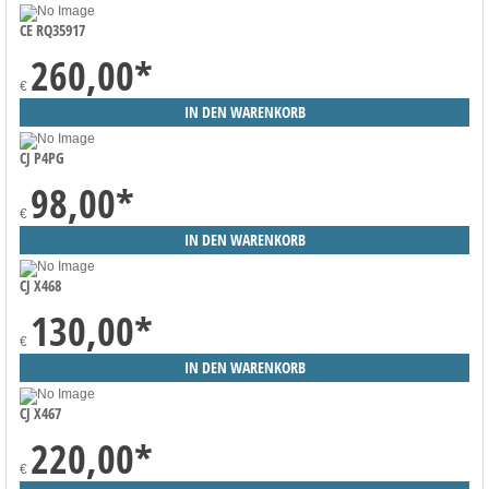
CE RQ35917
260,00
*
€
CJ P4PG
98,00
*
€
CJ X468
130,00
*
€
CJ X467
220,00
*
€