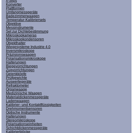
λ-Slips
Konverter
Plattformen
Umfangmessgeräte
Badezimmerwaagen
Temperatur-Kalibriersets
Objektive
Messinstrumente
Set zur Dichtebestimmung
Mikroskopkameras
Mikroskopkondensoren
Objekthalter
Wiegesysteme Industrie 4.0
Inversmikroskope
Präzisionswaagen
Polarisationsmikroskope
Halterungen
Biegevorrichtungen
Zugvorrichtungen
Gelenkköpfe
Prüfgewichte
Auswertegeräte
Refraktometer
Organwaage
Medizinische Waagen
Materialdickenmessgeräte
Ladenwaagen
Kalibrier- und Kontaktflüssigkeiten
Drehmomentsensoren
Optische Instrumente
Halterungen
Stereomikroskope
Polarisationseinheiten
Schichtdickenmessgeräte
Kalibrierblöcke