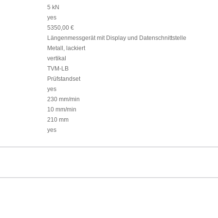
5 kN
yes
5350,00 €
Längenmessgerät mit Display und Datenschnittstelle
Metall, lackiert
vertikal
TVM-LB
Prüfstandset
yes
230 mm/min
10 mm/min
210 mm
yes