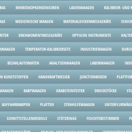
RAS
MIKROSKOPKONDENSOREN
LADENWAAGEN
KALIBRIER- UND
AGE
MEDIZINISCHE WAAGEN
MATERIALDICKENMESSGERÄTE
SCHIC
METER
DREHMOMENTMESSGERÄTE
OPTISCHE INSTRUMENTE
HALTE
RWAAGEN
TEMPERATUR-KALIBRIERSETS
INDUSTRIEWAAGEN
DURCH
BEZAHLAUTOMATEN
ANALYSENWAAGEN
LABORWAAGEN
IND
ON KUNSTSTOFFEN
HANDKRAFTMESSER
JUNCTIONBOXEN
PLATTF
WAAGEN
BABYWAAGEN
GRABSTEINTESTER
DRUCKSTÜCKE
ST
AUFFAHRRAMPEN
PLATTEN
STEHHILFEWAAGEN
UNTERFLURWÄG
SCHNITTSTELLENMODULE
STÜTZRINGE
FEUCHTEBESTIMMER
P