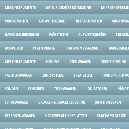
MESSINSTRUMENTE
SET ZUR DICHTEBESTIMMUNG
MIKROSKOPKAME
PRÜFGEWICHTE
AUSWERTEGERÄTE
REFRAKTOMETER
ORGANWA
DAKKS-KALIBRIERUNG
WÄGETISCHE
AUSWERTEGERÄTE
POLARI
KONVERTER
PLATTFORMEN
UMFANGMESSGERÄTE
BADEZIMME
MESSINSTRUMENTE
EICHUNG
ATEX WAAGEN
ZERTIFIZIERUNG
TASCHENWAAGEN
ZÄHLSYSTEME
ERSATZTEILE
HÄRTEPRÜFER V
SONDEN
SENSOREN
TISCHWAAGEN
IONISATOREN
HÄNGE
SCHULWAAGEN
DRUCKER & DRUCKERZUBEHÖR
JUNCTIONBOXEN
PERSONENWAAGEN
HÄRTEVERGLEICHSPLATTEN
KRAFTMESSGERÄTE