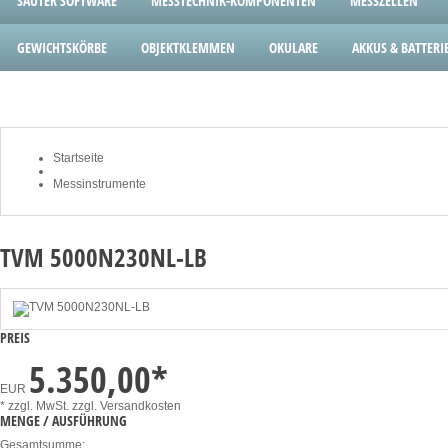
SAUTER SOFTWARE
MESSTECHNIK-KOMPONENTEN
MESSZELLEN
GEWICHTSKÖRBE
OBJEKTKLEMMEN
OKULARE
AKKUS & BATTERI
Startseite
Messinstrumente
TVM 5000N230NL-LB
PREIS
5.350,00
*
EUR
* zzgl. MwSt.
zzgl. Versandkosten
MENGE / AUSFÜHRUNG
Gesamtsumme: