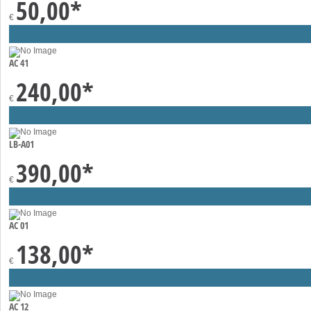
50,00
*
€
AC 41
240,00
*
€
LB-A01
390,00
*
€
AC 01
138,00
*
€
AC 12