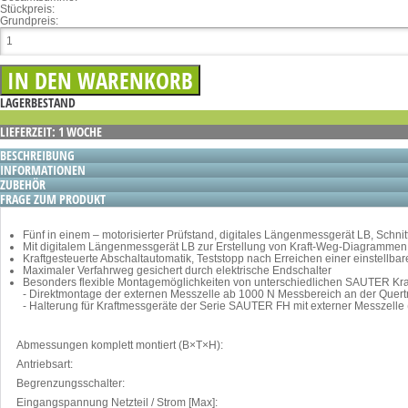
Stückpreis:
Grundpreis:
LAGERBESTAND
LIEFERZEIT: 1 WOCHE
BESCHREIBUNG
INFORMATIONEN
ZUBEHÖR
FRAGE ZUM PRODUKT
Fünf in einem – motorisierter Prüfstand, digitales Längenmessgerät LB, Schn
Mit digitalem Längenmessgerät LB zur Erstellung von Kraft-Weg-Diagramme
Kraftgesteuerte Abschaltautomatik, Teststopp nach Erreichen einer einstellb
Maximaler Verfahrweg gesichert durch elektrische Endschalter
Besonders flexible Montagemöglichkeiten von unterschiedlichen SAUTER Kraf
- Direktmontage der externen Messzelle ab 1000 N Messbereich an der Quert
- Halterung für Kraftmessgeräte der Serie SAUTER FH mit externer Messzelle
Abmessungen komplett montiert (B×T×H):
Antriebsart:
Begrenzungsschalter:
Eingangspannung Netzteil / Strom [Max]: