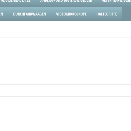
WAAGENBAUSÄTZE
ANALOG- UND DIGITALWANDLER
VETERINÄRWAAG
EN
DURCHFAHRWAAGEN
VIDEOMIKROSKOPE
HALTEGRIFFE