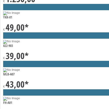
€
YKK-01
49,00
*
€
822-903
39,00
*
€
MLB-A07
43,00
*
€
FH-A01