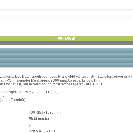
AUF LAGER
ittstellenkabel, Datenübertragungssoftware AFH FD, zwei Schnittstellenkonverter 
n am PC, maximaler Messbereich 300 mm, Ablesbarkeit 0,01 mm
aren Höchstlast, nur in Verbindung mit Kraftmessgerät SAUTER FH
tmessgeräten, wie z. B. FC, FH, FK, FL
raverse
 (siehe Zubehör)
400×256×1535 mm
Elektromotor
yes
220 V AC, 50 Hz