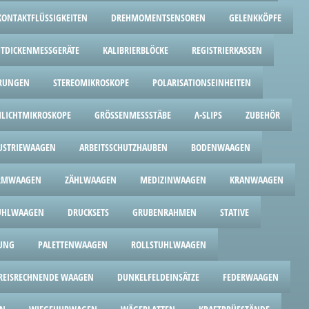
 KONTAKTFLÜSSIGKEITEN
DREHMOMENTSENSOREN
GELENKKÖPFE
HTDICKENMESSGERÄTE
KALIBRIERBLÖCKE
REGISTRIERKASSEN
RUNGEN
STEREOMIKROSKOPE
POLARISATIONSEINHEITEN
LICHTMIKROSKOPE
GRÖSSENMESSSTÄBE
Λ-SLIPS
ZUBEHÖR
USTRIEWAAGEN
ARBEITSSCHUTZHAUBEN
BODENWAAGEN
ORMWAAGEN
ZÄHLWAAGEN
MEDIZINWAAGEN
KRANWAAGEN
UHLWAAGEN
DRUCKSETS
GRUBENRAHMEN
STATIVE
UNG
PALETTENWAAGEN
ROLLSTUHLWAAGEN
REISRECHNENDE WAAGEN
DUNKELFELDEINSÄTZE
FEDERWAAGEN