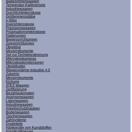
Badezimmerwaagen
Temperatur-Kalibriersets
Industriewaagen
Durchlichtmikroskope
Größenmessstäbe
λ-Slips
Inversmikroskope
Präzisionswaagen
Polarisationsmikroskope
Halterungen
Biegevorrichtungen
Zugvorrichtungen
Objektive
Messinstrumente
Set zur Dichtebestimmung
Mikroskopkameras
Mikroskopkondensoren
Objekthalter
Wiegesysteme Industrie 4.0
Zubehör
Messinstrumente
Eichung
ATEX Waagen
Zertifizierung
Bezahlautomaten
Analysenwaagen
Laborwaagen
Industriewaagen
Arbeitsschutzhauben
Bodenwaagen
Taschenwaagen
Zählsysteme
Ersatzteile
Härteprüfer von Kunststoffen
Handkraftmesser