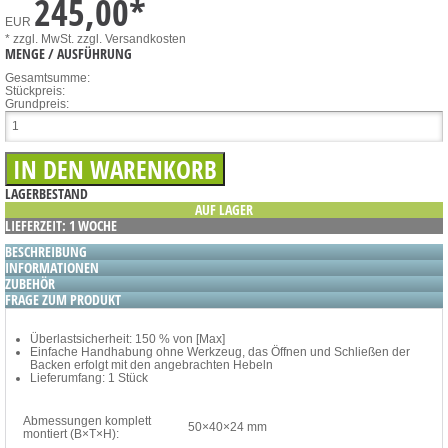
245,00
*
EUR
* zzgl. MwSt.
zzgl. Versandkosten
MENGE / AUSFÜHRUNG
Gesamtsumme:
Stückpreis:
Grundpreis:
LAGERBESTAND
AUF LAGER
LIEFERZEIT: 1 WOCHE
BESCHREIBUNG
INFORMATIONEN
ZUBEHÖR
FRAGE ZUM PRODUKT
Überlastsicherheit: 150 % von [Max]
Einfache Handhabung ohne Werkzeug, das Öffnen und Schließen der
Backen erfolgt mit den angebrachten Hebeln
Lieferumfang: 1 Stück
Abmessungen komplett
50×40×24 mm
montiert (B×T×H):