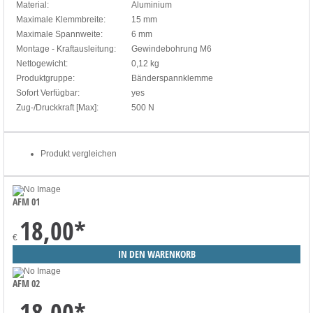
Material:
Aluminium
Maximale Klemmbreite:
15 mm
Maximale Spannweite:
6 mm
Montage - Kraftausleitung:
Gewindebohrung M6
Nettogewicht:
0,12 kg
Produktgruppe:
Bänderspannklemme
Sofort Verfügbar:
yes
Zug-/Druckkraft [Max]:
500 N
Produkt vergleichen
AFM 01
18,00
*
€
AFM 02
18,00
*