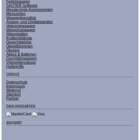
Federwaagen
SAUTER Software
Messtechnik-Komponenten
Messzellen
Waagenbausätze
Analog- und Digitalwandler
Veterinärwaagen
Wiegehubwagen
Wägeplatten
Kraftprüfstände
Gewichtskörbe
Objektklemmen
Okulare
Akkus & Batterien
Durchfahrwaagen
Videomikroskope
Haltegriffe
SERVICE
Datenschutz
Impressum
Widerruf
Standort
Partner
ZAHLUNGSARTEN
ANFAHRT