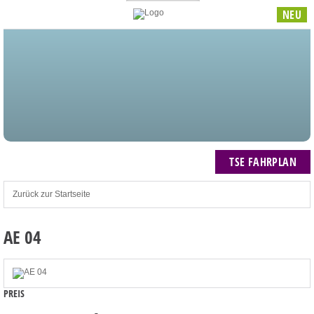
NEU
STARTSEITE
BLOG
MEIN KONTO
NEWSLETTER
TSE FAHRPLAN
ZUM WARENKORB: 0 ARTIKEL / € 0,00
TSE FAHRPLAN
Zurück zur Startseite
AE 04
PREIS