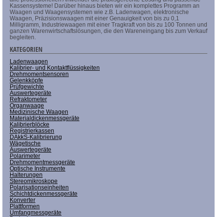
Kassensysteme! Darüber hinaus bieten wir ein komplettes Programm an
Waagen und Waagensystemen wie z.B. Ladenwagen, elektronische
Waagen, Präzisionswaagen mit einer Genauigkeit von bis zu 0,1
Milligramm, Industriewaagen mit einer Tragkraft von bis zu 100 Tonnen und
ganzen Warenwirtschaftslösungen, die den Wareneingang bis zum Verkauf
begleiten.
KATEGORIEN
Ladenwaagen
Kalibrier- und Kontaktflüssigkeiten
Drehmomentsensoren
Gelenkköpfe
Prüfgewichte
Auswertegeräte
Refraktometer
Organwaage
Medizinische Waagen
Materialdickenmessgeräte
Kalibrierblöcke
Registrierkassen
DAkkS-Kalibrierung
Wägetische
Auswertegeräte
Polarimeter
Drehmomentmessgeräte
Optische Instrumente
Halterungen
Stereomikroskope
Polarisationseinheiten
Schichtdickenmessgeräte
Konverter
Plattformen
Umfangmessgeräte