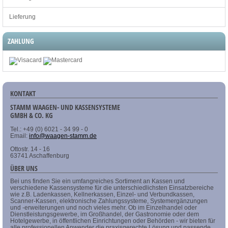
Lieferung
ZAHLUNG
KONTAKT
STAMM WAAGEN- UND KASSENSYSTEME
GMBH & CO. KG
Tel.: +49 (0) 6021 - 34 99 - 0
Email:
info@waagen-stamm.de
Ottostr. 14 - 16
63741 Aschaffenburg
ÜBER UNS
Bei uns finden Sie ein umfangreiches Sortiment an Kassen und
verschiedene Kassensysteme für die unterschiedlichsten Einsatzbereiche
wie z.B. Ladenkassen, Kellnerkassen, Einzel- und Verbundkassen,
Scanner-Kassen, elektronische Zahlungssysteme, Systemergänzungen
und -erweiterungen und noch vieles mehr. Ob im Einzelhandel oder
Dienstleistungsgewerbe, im Großhandel, der Gastronomie oder dem
Hotelgewerbe, in öffentlichen Einrichtungen oder Behörden - wir bieten für
alle professionellen Anwender die praxisgerechte Lösung und passende