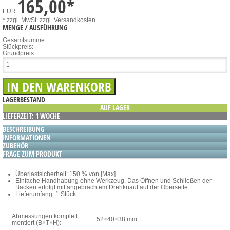
165,00
*
EUR
* zzgl. MwSt.
zzgl. Versandkosten
MENGE / AUSFÜHRUNG
Gesamtsumme:
Stückpreis:
Grundpreis:
LAGERBESTAND
AUF LAGER
LIEFERZEIT: 1 WOCHE
BESCHREIBUNG
INFORMATIONEN
ZUBEHÖR
FRAGE ZUM PRODUKT
Überlastsicherheit: 150 % von [Max]
Einfache Handhabung ohne Werkzeug. Das Öffnen und Schließen der
Backen erfolgt mit angebrachtem Drehknauf auf der Oberseite
Lieferumfang: 1 Stück
Abmessungen komplett
52×40×38 mm
montiert (B×T×H):