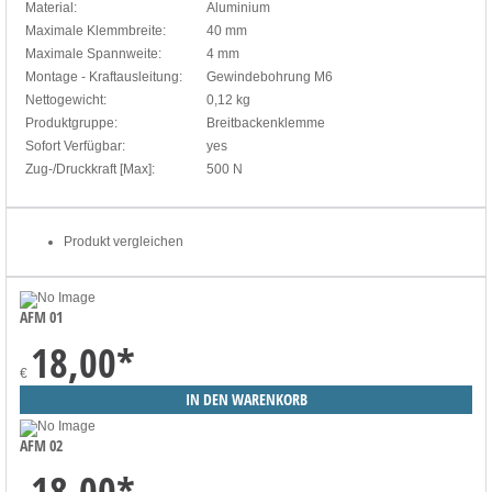
Material:
Aluminium
Maximale Klemmbreite:
40 mm
Maximale Spannweite:
4 mm
Montage - Kraftausleitung:
Gewindebohrung M6
Nettogewicht:
0,12 kg
Produktgruppe:
Breitbackenklemme
Sofort Verfügbar:
yes
Zug-/Druckkraft [Max]:
500 N
Produkt vergleichen
AFM 01
18,00
*
€
AFM 02
18,00
*