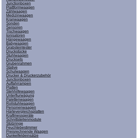
Junctionboxen
Plattformwaagen
Zählwaagen
Medizinwaagen
Kranwaagen
Sonden
Sensoren
Tischwaagen
Ionisatoren
Hängewaagen
Babywaagen
Grabsteintester
Druckstücke
Stuhlwaagen
Drucksets
Grubenrahmen
Stative
Schulwaagen
Drucker & Druckerzubehör
Junctionboxen
Auffahrrampen
Platten
Stehhilfewaagen
Unterflurwägung
Palettenwaagen
Rollstuhlwaagen
Personenwaagen
Härtevergleichsplatten
Kraftmessgeräte
Schnittstellenmodule
Stützringe
Feuchtebestimmer
Preisrechnende Waagen
Dunkelfeldeinsätze