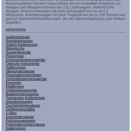
Kassensysteme! Darüber hinaus bieten wir ein komplettes Programm an
Waagen und Waagensystemen wie z.B. Ladenwagen, elektronische
Waagen, Präzisionswaagen mit einer Genauigkeit von bis zu 0,1
Milligramm, Industriewaagen mit einer Tragkraft von bis zu 100 Tonnen und
ganzen Warenwirtschaftslösungen, die den Wareneingang bis zum Verkauf
begleiten.
KATEGORIEN
Kalibrierblöcke
Registrierkassen
DAkkS-Kalibrierung
Wägetische
Auswertegeräte
Polarimeter
Drehmomentmessgeräte
Optische Instrumente
Halterungen
Stereomikroskope
Polarisationseinheiten
Schichtdickenmessgeräte
Konverter
Plattformen
Umfangmessgeräte
Badezimmerwaagen
Temperatur-Kalibriersets
Industriewaagen
Durchlichtmikroskope
Größenmessstäbe
λ-Slips
Inversmikroskope
Präzisionswaagen
Polarisationsmikroskope
Halterungen