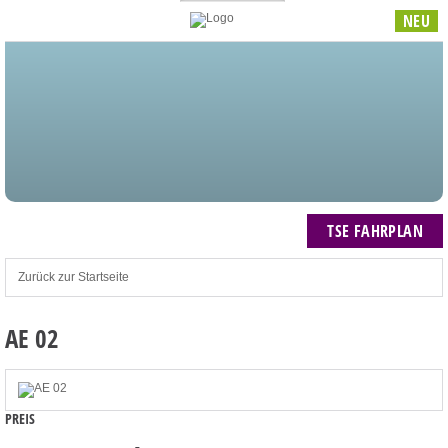
NEU
STARTSEITE
BLOG
MEIN KONTO
NEWSLETTER
TSE FAHRPLAN
ZUM WARENKORB: 0 ARTIKEL / € 0,00
TSE FAHRPLAN
Zurück zur Startseite
AE 02
PREIS