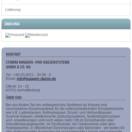
Lieferung
ZAHLUNG
KONTAKT
STAMM WAAGEN- UND KASSENSYSTEME
GMBH & CO. KG
Tel.: +49 (0) 6021 - 34 99 - 0
Email:
info@waagen-stamm.de
Ottostr. 14 - 16
63741 Aschaffenburg
ÜBER UNS
Bei uns finden Sie ein umfangreiches Sortiment an Kassen und
verschiedene Kassensysteme für die unterschiedlichsten Einsatzbereiche
wie z.B. Ladenkassen, Kellnerkassen, Einzel- und Verbundkassen,
Scanner-Kassen, elektronische Zahlungssysteme, Systemergänzungen
und -erweiterungen und noch vieles mehr. Ob im Einzelhandel oder
Dienstleistungsgewerbe, im Großhandel, der Gastronomie oder dem
Hotelgewerbe, in öffentlichen Einrichtungen oder Behörden - wir bieten für
alle professionellen Anwender die praxisgerechte Lösung und passende