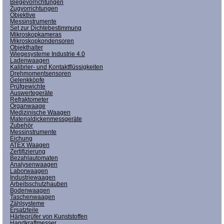
Biegevorrichtungen
Zugvorrichtungen
Objektive
Messinstrumente
Set zur Dichtebestimmung
Mikroskopkameras
Mikroskopkondensoren
Objekthalter
Wiegesysteme Industrie 4.0
Ladenwaagen
Kalibrier- und Kontaktflüssigkeiten
Drehmomentsensoren
Gelenkköpfe
Prüfgewichte
Auswertegeräte
Refraktometer
Organwaage
Medizinische Waagen
Materialdickenmessgeräte
Zubehör
Messinstrumente
Eichung
ATEX Waagen
Zertifizierung
Bezahlautomaten
Analysenwaagen
Laborwaagen
Industriewaagen
Arbeitsschutzhauben
Bodenwaagen
Taschenwaagen
Zählsysteme
Ersatzteile
Härteprüfer von Kunststoffen
Handkraftmesser