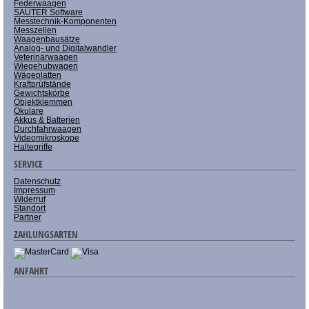
Federwaagen
SAUTER Software
Messtechnik-Komponenten
Messzellen
Waagenbausätze
Analog- und Digitalwandler
Veterinärwaagen
Wiegehubwagen
Wägeplatten
Kraftprüfstände
Gewichtskörbe
Objektklemmen
Okulare
Akkus & Batterien
Durchfahrwaagen
Videomikroskope
Haltegriffe
SERVICE
Datenschutz
Impressum
Widerruf
Standort
Partner
ZAHLUNGSARTEN
ANFAHRT