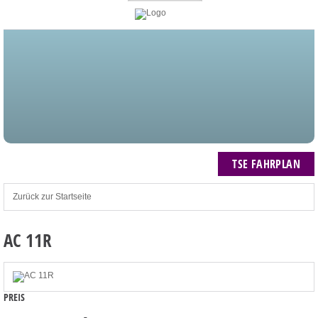
STARTSEITE
BLOG
MEIN KONTO
NEWSLETTER
TSE FAHRPLAN
ZUM WARENKORB: 0 ARTIKEL / € 0,00
TSE FAHRPLAN
Zurück zur Startseite
AC 11R
PREIS