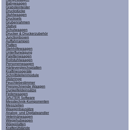
Babywaagen
Grabsteintester
Druckstücke
Stuhlwaagen
Drucksets
Grubenrahmen
Stative
Schulwaagen
Drucker & Druckerzubehör
Junctionboxen
Auffahrrampen
Platten
Stehhilfewaagen
Unterflurwägung
Palettenwaagen
Rollstuhlwaagen
Personenwaagen
Härtevergleichsplatten
Kraftmessgeräte
Schnittstellenmodule
Stützringe
Feuchtebestimmer
Preisrechnende Waagen
Dunkelfeldeinsätze
Federwaagen
SAUTER Software
Messtechnik-Komponenten
Messzellen
Waagenbausätze
Analog- und Digitalwandler
Veterinärwaagen
Wiegehubwagen
Wägeplatten
Kraftprüfstände