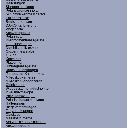
Halterungen
Stereomikroskope
Polarisationseinheiten
Schichtdickenmessgeräte
Kalibrierblöcke
Registrierkassen
DAkkS-Kalibrierung
Wägetische
Auswertegeräte
Polarimeter
Drehmomentmessgeräte
Industriewaagen
Durchlichtmikroskope
Größenmessstäbe
λ-Slips
Konverter
Plattformen
Umfangmessgeräte
Badezimmerwaagen
Temperatur-Kalibriersets
Mikroskopkameras
Mikroskopkondensoren
Objekthalter
Wiegesysteme Industrie 4.0
Inversmikroskope
Präzisionswaagen
Polarisationsmikroskope
Halterungen
Biegevorrichtungen
Zugvorrichtungen
Objektive
Messinstrumente
Set zur Dichtebestimmung
Auswertegeräte