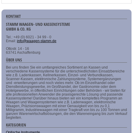
KONTAKT
STAMM WAAGEN- UND KASSENSYSTEME
GMBH & CO. KG
Tel.: +49 (0) 6021 - 34 99 - 0
Email:
info@waagen-stamm.de
Ottostr. 14 - 16
63741 Aschaffenburg
ÜBER UNS
Bei uns finden Sie ein umfangreiches Sortiment an Kassen und
verschiedene Kassensysteme für die unterschiedlichsten Einsatzbereiche
wie z.B. Ladenkassen, Kellnerkassen, Einzel- und Verbundkassen,
Scanner-Kassen, elektronische Zahlungssysteme, Systemergänzungen
und -erweiterungen und noch vieles mehr. Ob im Einzelhandel oder
Dienstleistungsgewerbe, im Großhandel, der Gastronomie oder dem
Hotelgewerbe, in öffentlichen Einrichtungen oder Behörden - wir bieten für
alle professionellen Anwender die praxisgerechte Lösung und passende
Kassensysteme! Darüber hinaus bieten wir ein komplettes Programm an
Waagen und Waagensystemen wie z.B. Ladenwagen, elektronische
Waagen, Präzisionswaagen mit einer Genauigkeit von bis zu 0,1
Milligramm, Industriewaagen mit einer Tragkraft von bis zu 100 Tonnen und
ganzen Warenwirtschaftslösungen, die den Wareneingang bis zum Verkauf
begleiten.
KATEGORIEN
Optische Instrumente