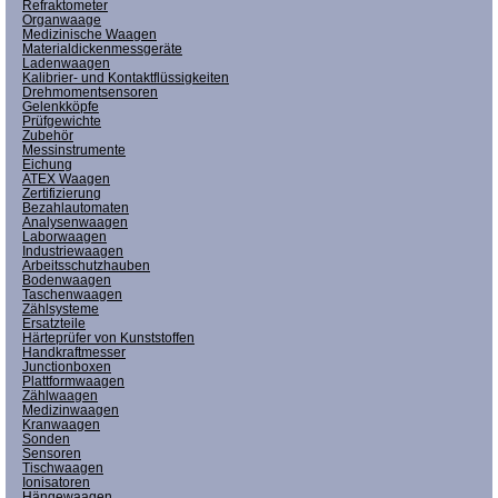
Refraktometer
Organwaage
Medizinische Waagen
Materialdickenmessgeräte
Ladenwaagen
Kalibrier- und Kontaktflüssigkeiten
Drehmomentsensoren
Gelenkköpfe
Prüfgewichte
Zubehör
Messinstrumente
Eichung
ATEX Waagen
Zertifizierung
Bezahlautomaten
Analysenwaagen
Laborwaagen
Industriewaagen
Arbeitsschutzhauben
Bodenwaagen
Taschenwaagen
Zählsysteme
Ersatzteile
Härteprüfer von Kunststoffen
Handkraftmesser
Junctionboxen
Plattformwaagen
Zählwaagen
Medizinwaagen
Kranwaagen
Sonden
Sensoren
Tischwaagen
Ionisatoren
Hängewaagen