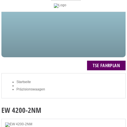
STARTSEITE
BLOG
MEIN KONTO
NEWSLETTER
TSE FAHRPLAN
ZUM WARENKORB: 0 ARTIKEL / € 0,00
TSE FAHRPLAN
Startseite
Präzisionswaagen
EW 4200-2NM