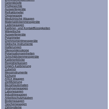
Gelenkköpfe
Prüfgewichte
Auswertegeräte
Refraktometer
Organwaage
Medizinische Waagen
Materialdickenmessgeräte
Ladenwaagen
Kalibrier- und Kontaktflüssigkeiten
Wägetische
Auswertegeräte
Polarimeter
Drehmomentmessgeräte
Optische Instrumente
Halterungen
Stereomikroskope
Polarisationseinheiten
Schichtdickenmessgeräte
Kalibrierblöcke
Registrierkassen
DAkkS-Kalibrierung
Zubehör
Messinstrumente
Eichung
ATEX Waagen
Zertifizierung
Bezahlautomaten
Analysenwaagen
Laborwaagen
Industriewaagen
Arbeitsschutzhauben
Bodenwaagen
Taschenwaagen
Zählsysteme