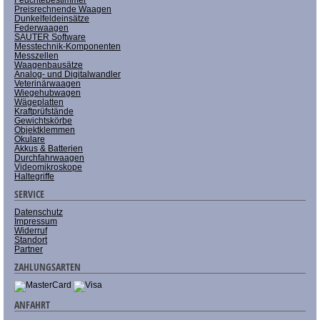
Preisrechnende Waagen
Dunkelfeldeinsätze
Federwaagen
SAUTER Software
Messtechnik-Komponenten
Messzellen
Waagenbausätze
Analog- und Digitalwandler
Veterinärwaagen
Wiegehubwagen
Wägeplatten
Kraftprüfstände
Gewichtskörbe
Objektklemmen
Okulare
Akkus & Batterien
Durchfahrwaagen
Videomikroskope
Haltegriffe
SERVICE
Datenschutz
Impressum
Widerruf
Standort
Partner
ZAHLUNGSARTEN
ANFAHRT