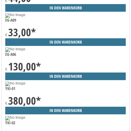
€
EG-A09
33,00
*
€
EG-A06
130,00
*
€
YKI-01
380,00
*
€
YKI-02