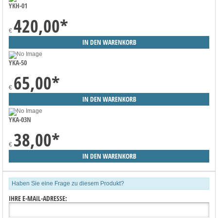
YKH-01
420,00
*
€
YKA-50
65,00
*
€
YKA-03N
38,00
*
€
Haben Sie eine Frage zu diesem Produkt?
IHRE E-MAIL-ADRESSE: