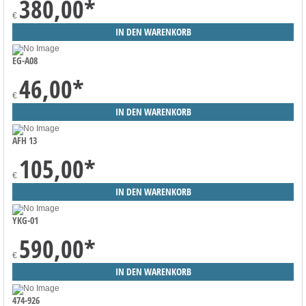
380,00
*
€
EG-A08
46,00
*
€
AFH 13
105,00
*
€
YKG-01
590,00
*
€
474-926