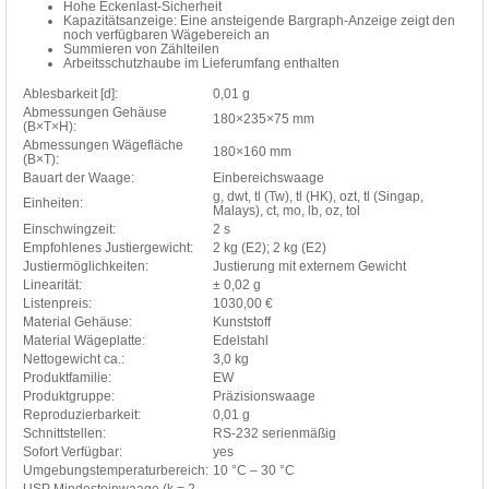
Hohe Eckenlast-Sicherheit
Kapazitätsanzeige: Eine ansteigende Bargraph-Anzeige zeigt den
noch verfügbaren Wägebereich an
Summieren von Zählteilen
Arbeitsschutzhaube im Lieferumfang enthalten
Ablesbarkeit [d]:
0,01 g
Abmessungen Gehäuse
180×235×75 mm
(B×T×H):
Abmessungen Wägefläche
180×160 mm
(B×T):
Bauart der Waage:
Einbereichswaage
g, dwt, tl (Tw), tl (HK), ozt, tl (Singap,
Einheiten:
Malays), ct, mo, lb, oz, tol
Einschwingzeit:
2 s
Empfohlenes Justiergewicht:
2 kg (E2); 2 kg (E2)
Justiermöglichkeiten:
Justierung mit externem Gewicht
Linearität:
± 0,02 g
Listenpreis:
1030,00 €
Material Gehäuse:
Kunststoff
Material Wägeplatte:
Edelstahl
Nettogewicht ca.:
3,0 kg
Produktfamilie:
EW
Produktgruppe:
Präzisionswaage
Reproduzierbarkeit:
0,01 g
Schnittstellen:
RS-232 serienmäßig
Sofort Verfügbar:
yes
Umgebungstemperaturbereich:
10 °C – 30 °C
USP Mindesteinwaage (k = 2,