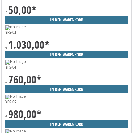
50,00
*
€
YPS-03
1.030,00
*
€
YPS-04
760,00
*
€
YPS-05
980,00
*
€