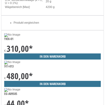
20 g
U = 0.1%):
Wägebereich [Max]:
4200 g
Produkt vergleichen
YKN-01
310,00
*
€
911-013
480,00
*
€
EG-A09S05
44,00
*