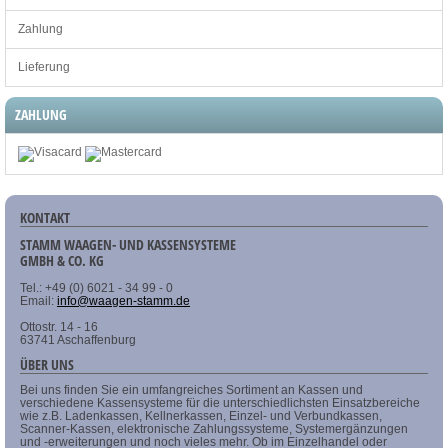
Zahlung
Lieferung
ZAHLUNG
KONTAKT
STAMM WAAGEN- UND KASSENSYSTEME
GMBH & CO. KG
Tel.: +49 (0) 6021 - 34 99 - 0
Email:
info@waagen-stamm.de
Ottostr. 14 - 16
63741 Aschaffenburg
ÜBER UNS
Bei uns finden Sie ein umfangreiches Sortiment an Kassen und
verschiedene Kassensysteme für die unterschiedlichsten Einsatzbereiche
wie z.B. Ladenkassen, Kellnerkassen, Einzel- und Verbundkassen,
Scanner-Kassen, elektronische Zahlungssysteme, Systemergänzungen
und -erweiterungen und noch vieles mehr. Ob im Einzelhandel oder