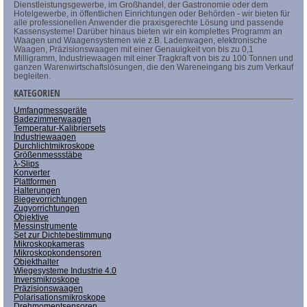
Dienstleistungsgewerbe, im Großhandel, der Gastronomie oder dem
Hotelgewerbe, in öffentlichen Einrichtungen oder Behörden - wir bieten für
alle professionellen Anwender die praxisgerechte Lösung und passende
Kassensysteme! Darüber hinaus bieten wir ein komplettes Programm an
Waagen und Waagensystemen wie z.B. Ladenwagen, elektronische
Waagen, Präzisionswaagen mit einer Genauigkeit von bis zu 0,1
Milligramm, Industriewaagen mit einer Tragkraft von bis zu 100 Tonnen und
ganzen Warenwirtschaftslösungen, die den Wareneingang bis zum Verkauf
begleiten.
KATEGORIEN
Umfangmessgeräte
Badezimmerwaagen
Temperatur-Kalibriersets
Industriewaagen
Durchlichtmikroskope
Größenmessstäbe
λ-Slips
Konverter
Plattformen
Halterungen
Biegevorrichtungen
Zugvorrichtungen
Objektive
Messinstrumente
Set zur Dichtebestimmung
Mikroskopkameras
Mikroskopkondensoren
Objekthalter
Wiegesysteme Industrie 4.0
Inversmikroskope
Präzisionswaagen
Polarisationsmikroskope
Drehmomentsensoren