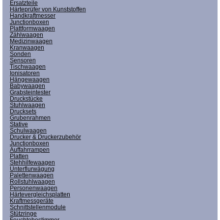
Ersatzteile
Härteprüfer von Kunststoffen
Handkraftmesser
Junctionboxen
Plattformwaagen
Zählwaagen
Medizinwaagen
Kranwaagen
Sonden
Sensoren
Tischwaagen
Ionisatoren
Hängewaagen
Babywaagen
Grabsteintester
Druckstücke
Stuhlwaagen
Drucksets
Grubenrahmen
Stative
Schulwaagen
Drucker & Druckerzubehör
Junctionboxen
Auffahrrampen
Platten
Stehhilfewaagen
Unterflurwägung
Palettenwaagen
Rollstuhlwaagen
Personenwaagen
Härtevergleichsplatten
Kraftmessgeräte
Schnittstellenmodule
Stützringe
Feuchtebestimmer