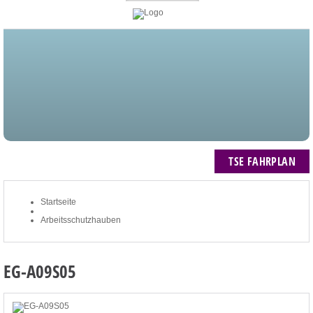
STARTSEITE
BLOG
MEIN KONTO
NEWSLETTER
TSE FAHRPLAN
ZUM WARENKORB: 0 ARTIKEL / € 0,00
TSE FAHRPLAN
Startseite
Arbeitsschutzhauben
EG-A09S05