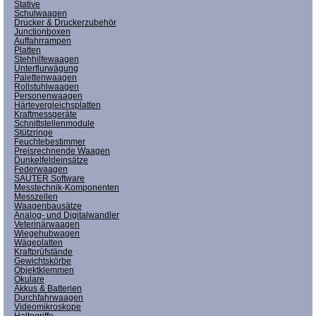
Stative
Schulwaagen
Drucker & Druckerzubehör
Junctionboxen
Auffahrrampen
Platten
Stehhilfewaagen
Unterflurwägung
Palettenwaagen
Rollstuhlwaagen
Personenwaagen
Härtevergleichsplatten
Kraftmessgeräte
Schnittstellenmodule
Stützringe
Feuchtebestimmer
Preisrechnende Waagen
Dunkelfeldeinsätze
Federwaagen
SAUTER Software
Messtechnik-Komponenten
Messzellen
Waagenbausätze
Analog- und Digitalwandler
Veterinärwaagen
Wiegehubwagen
Wägeplatten
Kraftprüfstände
Gewichtskörbe
Objektklemmen
Okulare
Akkus & Batterien
Durchfahrwaagen
Videomikroskope
Haltegriffe