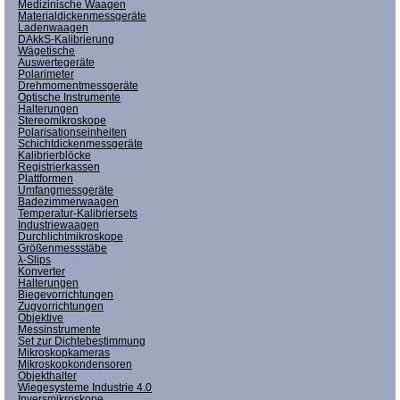
Medizinische Waagen
Materialdickenmessgeräte
Ladenwaagen
DAkkS-Kalibrierung
Wägetische
Auswertegeräte
Polarimeter
Drehmomentmessgeräte
Optische Instrumente
Halterungen
Stereomikroskope
Polarisationseinheiten
Schichtdickenmessgeräte
Kalibrierblöcke
Registrierkassen
Plattformen
Umfangmessgeräte
Badezimmerwaagen
Temperatur-Kalibriersets
Industriewaagen
Durchlichtmikroskope
Größenmessstäbe
λ-Slips
Konverter
Halterungen
Biegevorrichtungen
Zugvorrichtungen
Objektive
Messinstrumente
Set zur Dichtebestimmung
Mikroskopkameras
Mikroskopkondensoren
Objekthalter
Wiegesysteme Industrie 4.0
Inversmikroskope