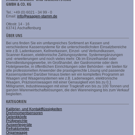
GMBH & CO. KG
Tel.: +49 (0) 6021 - 34 99 - 0
Email:
info@waagen-stamm.de
Ottostr. 14 - 16
63741 Aschaffenburg
ÜBER UNS
Bei uns finden Sie ein umfangreiches Sortiment an Kassen und
verschiedene Kassensysteme für die unterschiedlichsten Einsatzbereiche
wie z.B. Ladenkassen, Kellnerkassen, Einzel- und Verbundkassen,
Scanner-Kassen, elektronische Zahlungssysteme, Systemergänzungen
und -erweiterungen und noch vieles mehr. Ob im Einzelhandel oder
Dienstleistungsgewerbe, im Großhandel, der Gastronomie oder dem
Hotelgewerbe, in öffentlichen Einrichtungen oder Behörden - wir bieten für
alle professionellen Anwender die praxisgerechte Lösung und passende
Kassensysteme! Darüber hinaus bieten wir ein komplettes Programm an
Waagen und Waagensystemen wie z.B. Ladenwagen, elektronische
Waagen, Präzisionswaagen mit einer Genauigkeit von bis zu 0,1
Milligramm, Industriewaagen mit einer Tragkraft von bis zu 100 Tonnen und
ganzen Warenwirtschaftslösungen, die den Wareneingang bis zum Verkauf
begleiten.
KATEGORIEN
Kalibrier- und Kontaktflüssigkeiten
Drehmomentsensoren
Gelenkköpfe
Prüfgewichte
Auswertegeräte
Refraktometer
Organwaage