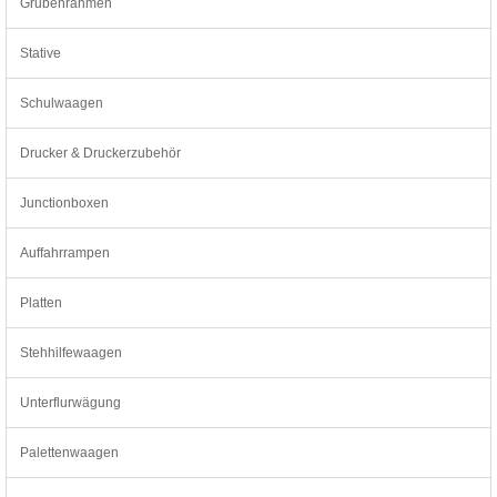
Grubenrahmen
Stative
Schulwaagen
Drucker & Druckerzubehör
Junctionboxen
Auffahrrampen
Platten
Stehhilfewaagen
Unterflurwägung
Palettenwaagen