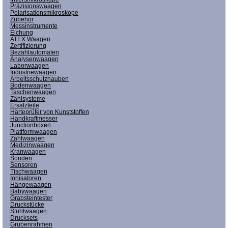
Präzisionswaagen
Polarisationsmikroskope
Zubehör
Messinstrumente
Eichung
ATEX Waagen
Zertifizierung
Bezahlautomaten
Analysenwaagen
Laborwaagen
Industriewaagen
Arbeitsschutzhauben
Bodenwaagen
Taschenwaagen
Zählsysteme
Ersatzteile
Härteprüfer von Kunststoffen
Handkraftmesser
Junctionboxen
Plattformwaagen
Zählwaagen
Medizinwaagen
Kranwaagen
Sonden
Sensoren
Tischwaagen
Ionisatoren
Hängewaagen
Babywaagen
Grabsteintester
Druckstücke
Stuhlwaagen
Drucksets
Grubenrahmen