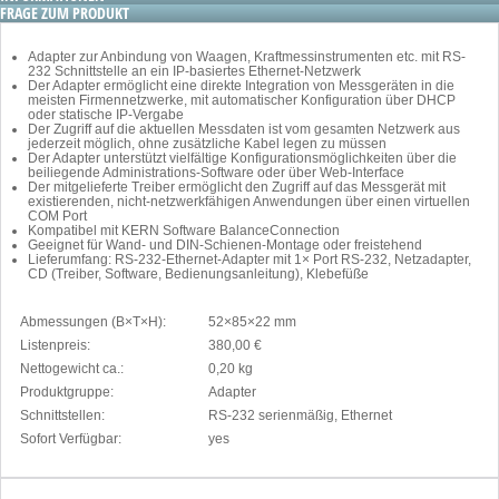
FRAGE ZUM PRODUKT
Adapter zur Anbindung von Waagen, Kraftmessinstrumenten etc. mit RS-
232 Schnittstelle an ein IP-basiertes Ethernet-Netzwerk
Der Adapter ermöglicht eine direkte Integration von Messgeräten in die
meisten Firmennetzwerke, mit automatischer Konfiguration über DHCP
oder statische IP-Vergabe
Der Zugriff auf die aktuellen Messdaten ist vom gesamten Netzwerk aus
jederzeit möglich, ohne zusätzliche Kabel legen zu müssen
Der Adapter unterstützt vielfältige Konfigurationsmöglichkeiten über die
beiliegende Administrations-Software oder über Web-Interface
Der mitgelieferte Treiber ermöglicht den Zugriff auf das Messgerät mit
existierenden, nicht-netzwerkfähigen Anwendungen über einen virtuellen
COM Port
Kompatibel mit KERN Software BalanceConnection
Geeignet für Wand- und DIN-Schienen-Montage oder freistehend
Lieferumfang: RS-232-Ethernet-Adapter mit 1× Port RS-232, Netzadapter,
CD (Treiber, Software, Bedienungsanleitung), Klebefüße
Abmessungen (B×T×H):
52×85×22 mm
Listenpreis:
380,00 €
Nettogewicht ca.:
0,20 kg
Produktgruppe:
Adapter
Schnittstellen:
RS-232 serienmäßig, Ethernet
Sofort Verfügbar:
yes