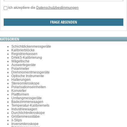
Ich akzeptiere die
Datenschutzbestimmungen
KATEGORIEN
Schichtdickenmessgeräte
Kalibrierblöcke
Registrierkassen
DAkkS-Kalibrierung
Wägetische
Auswertegeräte
Polarimeter
Drehmomentmessgeräte
Optische Instrumente
Halterungen
Stereomikroskope
Polarisationseinheiten
Konverter
Plattformen
Umfangmessgeräte
Badezimmerwaagen
Temperatur-Kalibriersets
Industriewaagen
Durchlichtmikroskope
Größenmessstäbe
λ-Slips
Inversmikroskope