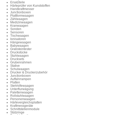
Ersatzteile
Härteprüfer von Kunststoffen
Handkraftmesser
Junctionboxen
Plattformwaagen
Zählwaagen
Medizinwaagen
Kranwaagen
Sonden
Sensoren
Tischwaagen
Ionisatoren
Hängewaagen
Babywaagen
Grabsteintester
Druckstücke
Stuhlwaagen
Drucksets
Grubenrahmen
Stative
Schulwaagen
Drucker & Druckerzubehör
Junctionboxen
Auffahrrampen
Platten
Stehhilfewaagen
Unterflurwägung
Palettenwaagen
Rollstuhlwaagen
Personenwaagen
Härtevergleichsplatten
Kraftmessgeräte
Schnittstellenmodule
Stützringe