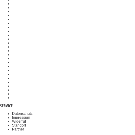
Personenwaagen
Härtevergleichsplatten
Kraftmessgeräte
Schnittstellenmodule
Stützringe
Feuchtebestimmer
Preisrechnende Waagen
Dunkelfeldeinsätze
Federwaagen
SAUTER Software
Messtechnik-Komponenten
Messzellen
Waagenbausätze
Analog- und Digitalwandler
Veterinärwaagen
Wiegehubwagen
Wägeplatten
Kraftprüfstände
Gewichtskörbe
Objektklemmen
Okulare
Akkus & Batterien
Durchfahrwaagen
Videomikroskope
Haltegriffe
SERVICE
Datenschutz
Impressum
Widerruf
Standort
Partner