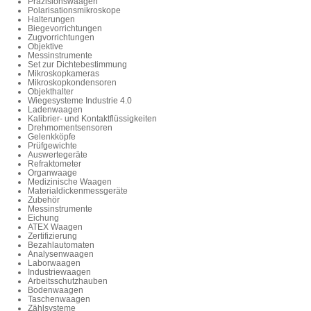
Präzisionswaagen
Polarisationsmikroskope
Halterungen
Biegevorrichtungen
Zugvorrichtungen
Objektive
Messinstrumente
Set zur Dichtebestimmung
Mikroskopkameras
Mikroskopkondensoren
Objekthalter
Wiegesysteme Industrie 4.0
Ladenwaagen
Kalibrier- und Kontaktflüssigkeiten
Drehmomentsensoren
Gelenkköpfe
Prüfgewichte
Auswertegeräte
Refraktometer
Organwaage
Medizinische Waagen
Materialdickenmessgeräte
Zubehör
Messinstrumente
Eichung
ATEX Waagen
Zertifizierung
Bezahlautomaten
Analysenwaagen
Laborwaagen
Industriewaagen
Arbeitsschutzhauben
Bodenwaagen
Taschenwaagen
Zählsysteme