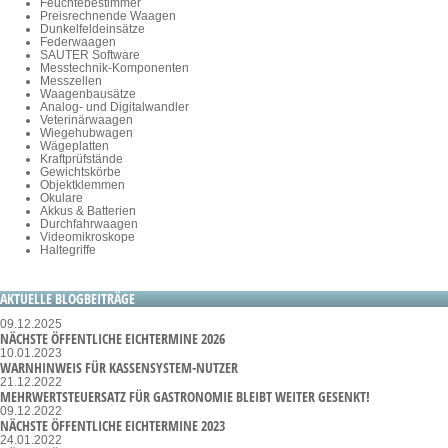
Feuchtebestimmer
Preisrechnende Waagen
Dunkelfeldeinsätze
Federwaagen
SAUTER Software
Messtechnik-Komponenten
Messzellen
Waagenbausätze
Analog- und Digitalwandler
Veterinärwaagen
Wiegehubwagen
Wägeplatten
Kraftprüfstände
Gewichtskörbe
Objektklemmen
Okulare
Akkus & Batterien
Durchfahrwaagen
Videomikroskope
Haltegriffe
AKTUELLE BLOGBEITRÄGE
09.12.2025
NÄCHSTE ÖFFENTLICHE EICHTERMINE 2026
10.01.2023
WARNHINWEIS FÜR KASSENSYSTEM-NUTZER
21.12.2022
MEHRWERTSTEUERSATZ FÜR GASTRONOMIE BLEIBT WEITER GESENKT!
09.12.2022
NÄCHSTE ÖFFENTLICHE EICHTERMINE 2023
24.01.2022