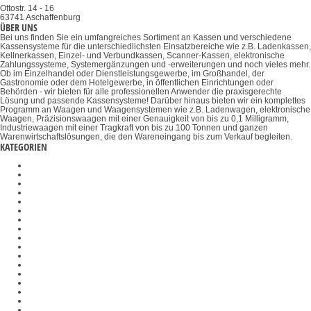
Ottostr. 14 - 16
63741 Aschaffenburg
ÜBER UNS
Bei uns finden Sie ein umfangreiches Sortiment an Kassen und verschiedene
Kassensysteme für die unterschiedlichsten Einsatzbereiche wie z.B. Ladenkassen,
Kellnerkassen, Einzel- und Verbundkassen, Scanner-Kassen, elektronische
Zahlungssysteme, Systemergänzungen und -erweiterungen und noch vieles mehr.
Ob im Einzelhandel oder Dienstleistungsgewerbe, im Großhandel, der
Gastronomie oder dem Hotelgewerbe, in öffentlichen Einrichtungen oder
Behörden - wir bieten für alle professionellen Anwender die praxisgerechte
Lösung und passende Kassensysteme! Darüber hinaus bieten wir ein komplettes
Programm an Waagen und Waagensystemen wie z.B. Ladenwagen, elektronische
Waagen, Präzisionswaagen mit einer Genauigkeit von bis zu 0,1 Milligramm,
Industriewaagen mit einer Tragkraft von bis zu 100 Tonnen und ganzen
Warenwirtschaftslösungen, die den Wareneingang bis zum Verkauf begleiten.
KATEGORIEN
Schichtdickenmessgeräte
Kalibrierblöcke
Registrierkassen
DAkkS-Kalibrierung
Wägetische
Auswertegeräte
Polarimeter
Drehmomentmessgeräte
Optische Instrumente
Halterungen
Stereomikroskope
Polarisationseinheiten
Konverter
Plattformen
Umfangmessgeräte
Badezimmerwaagen
Temperatur-Kalibriersets