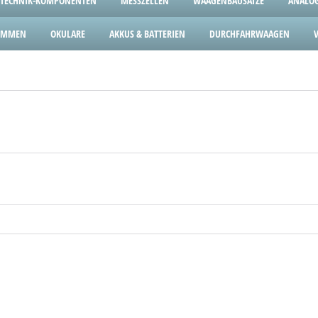
TECHNIK-KOMPONENTEN
MESSZELLEN
WAAGENBAUSÄTZE
ANALOG
LEMMEN
OKULARE
AKKUS & BATTERIEN
DURCHFAHRWAAGEN