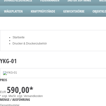
DUNKELFELDEINSÄTZE
FEDERWAAGEN
SAUTER SOFTWARE
MESS
WÄGEPLATTEN
KRAFTPRÜFSTÄNDE
GEWICHTSKÖRBE
OBJEKTK
Startseite
Drucker & Druckerzubehör
YKG-01
PREIS
590,00
*
EUR
* zzgl. MwSt.
zzgl. Versandkosten
MENGE / AUSFÜHRUNG
Gesamtsumme: