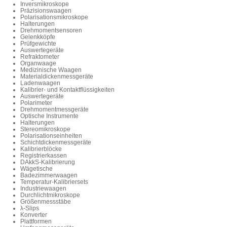
Inversmikroskope
Präzisionswaagen
Polarisationsmikroskope
Halterungen
Drehmomentsensoren
Gelenkköpfe
Prüfgewichte
Auswertegeräte
Refraktometer
Organwaage
Medizinische Waagen
Materialdickenmessgeräte
Ladenwaagen
Kalibrier- und Kontaktflüssigkeiten
Auswertegeräte
Polarimeter
Drehmomentmessgeräte
Optische Instrumente
Halterungen
Stereomikroskope
Polarisationseinheiten
Schichtdickenmessgeräte
Kalibrierblöcke
Registrierkassen
DAkkS-Kalibrierung
Wägetische
Badezimmerwaagen
Temperatur-Kalibriersets
Industriewaagen
Durchlichtmikroskope
Größenmessstäbe
λ-Slips
Konverter
Plattformen