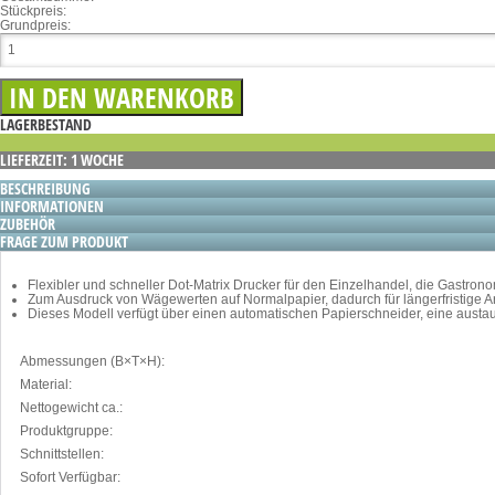
Stückpreis:
Grundpreis:
LAGERBESTAND
LIEFERZEIT: 1 WOCHE
BESCHREIBUNG
INFORMATIONEN
ZUBEHÖR
FRAGE ZUM PRODUKT
Flexibler und schneller Dot-Matrix Drucker für den Einzelhandel, die Gastro
Zum Ausdruck von Wägewerten auf Normalpapier, dadurch für längerfristige A
Dieses Modell verfügt über einen automatischen Papierschneider, eine austa
Abmessungen (B×T×H):
Material:
Nettogewicht ca.:
Produktgruppe:
Schnittstellen:
Sofort Verfügbar: