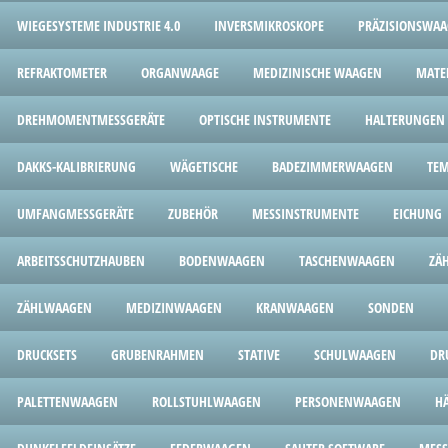
WIEGESYSTEME INDUSTRIE 4.0
INVERSMIKROSKOPE
PRÄZISIONSWA
REFRAKTOMETER
ORGANWAAGE
MEDIZINISCHE WAAGEN
MATE
DREHMOMENTMESSGERÄTE
OPTISCHE INSTRUMENTE
HALTERUNGEN
DAKKS-KALIBRIERUNG
WÄGETISCHE
BADEZIMMERWAAGEN
TEM
UMFANGMESSGERÄTE
ZUBEHÖR
MESSINSTRUMENTE
EICHUNG
ARBEITSSCHUTZHAUBEN
BODENWAAGEN
TASCHENWAAGEN
ZÄ
ZÄHLWAAGEN
MEDIZINWAAGEN
KRANWAAGEN
SONDEN
DRUCKSETS
GRUBENRAHMEN
STATIVE
SCHULWAAGEN
DR
PALETTENWAAGEN
ROLLSTUHLWAAGEN
PERSONENWAAGEN
H