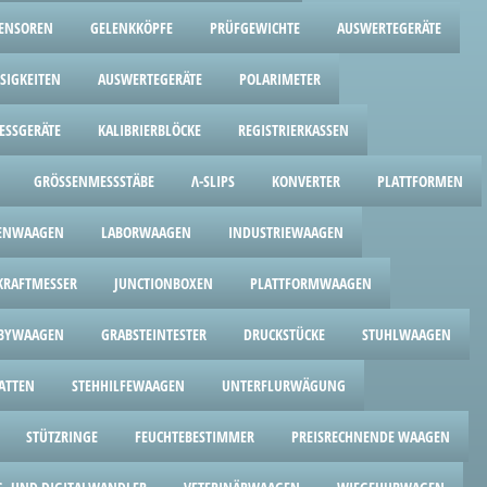
ENSOREN
GELENKKÖPFE
PRÜFGEWICHTE
AUSWERTEGERÄTE
SIGKEITEN
AUSWERTEGERÄTE
POLARIMETER
ESSGERÄTE
KALIBRIERBLÖCKE
REGISTRIERKASSEN
GRÖSSENMESSSTÄBE
Λ-SLIPS
KONVERTER
PLATTFORMEN
ENWAAGEN
LABORWAAGEN
INDUSTRIEWAAGEN
RAFTMESSER
JUNCTIONBOXEN
PLATTFORMWAAGEN
BYWAAGEN
GRABSTEINTESTER
DRUCKSTÜCKE
STUHLWAAGEN
ATTEN
STEHHILFEWAAGEN
UNTERFLURWÄGUNG
STÜTZRINGE
FEUCHTEBESTIMMER
PREISRECHNENDE WAAGEN