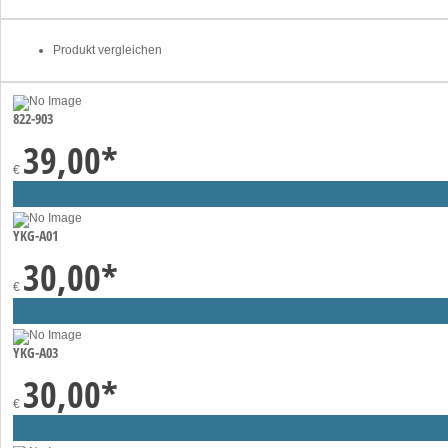
Produkt vergleichen
822-903
39,00
*
€
YKG-A01
30,00
*
€
YKG-A03
30,00
*
€