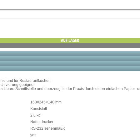
AUF LAGER
nomie und für Restaurantküchen
rchivierung geeignet
uschbare Schnittstelle und überzeugt in der Praxis durch einen einfachen Papier-
160×245×140 mm
Kunststoff
2,8 kg
Nadeldrucker
RS-232 serienmäßig
yes