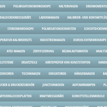
AGEN
POLARISATIONSMIKROSKOPE
HALTERUNGEN
DREHMOMENTS
RIALDICKENMESSGERÄTE
LADENWAAGEN
KALIBRIER- UND KONTAKTFLÜS
STEREOMIKROSKOPE
POLARISATIONSEINHEITEN
SCHICHTDICKENM
PERATUR-KALIBRIERSETS
INDUSTRIEWAAGEN
DURCHLICHTMIKROSKOPE
ATEX WAAGEN
ZERTIFIZIERUNG
BEZAHLAUTOMATEN
ANALYS
HLSYSTEME
ERSATZTEILE
HÄRTEPRÜFER VON KUNSTSTOFFEN
HANDK
SENSOREN
TISCHWAAGEN
IONISATOREN
HÄNGEWAAGEN
BA
UCKER & DRUCKERZUBEHÖR
JUNCTIONBOXEN
AUFFAHRRAMPEN
PL
ÄRTEVERGLEICHSPLATTEN
KRAFTMESSGERÄTE
SCHNITTSTELLENMODULE