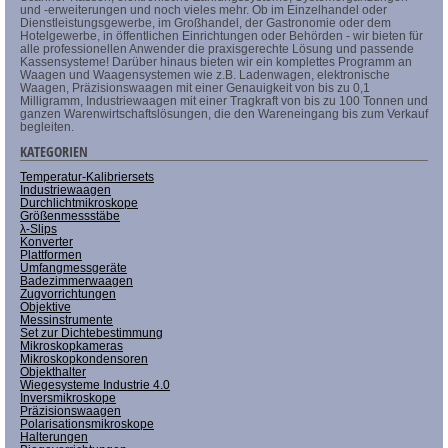
und -erweiterungen und noch vieles mehr. Ob im Einzelhandel oder
Dienstleistungsgewerbe, im Großhandel, der Gastronomie oder dem
Hotelgewerbe, in öffentlichen Einrichtungen oder Behörden - wir bieten für
alle professionellen Anwender die praxisgerechte Lösung und passende
Kassensysteme! Darüber hinaus bieten wir ein komplettes Programm an
Waagen und Waagensystemen wie z.B. Ladenwagen, elektronische
Waagen, Präzisionswaagen mit einer Genauigkeit von bis zu 0,1
Milligramm, Industriewaagen mit einer Tragkraft von bis zu 100 Tonnen und
ganzen Warenwirtschaftslösungen, die den Wareneingang bis zum Verkauf
begleiten.
KATEGORIEN
Temperatur-Kalibriersets
Industriewaagen
Durchlichtmikroskope
Größenmessstäbe
λ-Slips
Konverter
Plattformen
Umfangmessgeräte
Badezimmerwaagen
Zugvorrichtungen
Objektive
Messinstrumente
Set zur Dichtebestimmung
Mikroskopkameras
Mikroskopkondensoren
Objekthalter
Wiegesysteme Industrie 4.0
Inversmikroskope
Präzisionswaagen
Polarisationsmikroskope
Halterungen