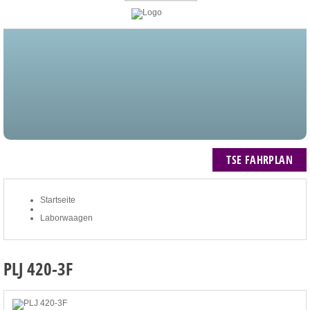
STARTSEITE
BLOG
MEIN KONTO
NEWSLETTER
TSE FAHRPLAN
ZUM WARENKORB: 0 ARTIKEL / € 0,00
TSE FAHRPLAN
Startseite
Laborwaagen
PLJ 420-3F