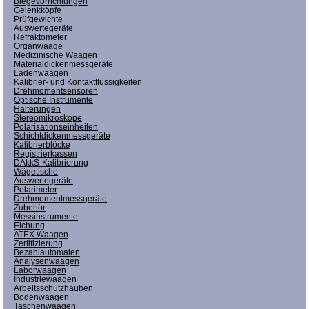
Biegevorrichtungen
Gelenkköpfe
Prüfgewichte
Auswertegeräte
Refraktometer
Organwaage
Medizinische Waagen
Materialdickenmessgeräte
Ladenwaagen
Kalibrier- und Kontaktflüssigkeiten
Drehmomentsensoren
Optische Instrumente
Halterungen
Stereomikroskope
Polarisationseinheiten
Schichtdickenmessgeräte
Kalibrierblöcke
Registrierkassen
DAkkS-Kalibrierung
Wägetische
Auswertegeräte
Polarimeter
Drehmomentmessgeräte
Zubehör
Messinstrumente
Eichung
ATEX Waagen
Zertifizierung
Bezahlautomaten
Analysenwaagen
Laborwaagen
Industriewaagen
Arbeitsschutzhauben
Bodenwaagen
Taschenwaagen