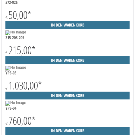
572-926
50,00
*
€
315-208-205
215,00
*
€
YPS-03
1.030,00
*
€
YPS-04
760,00
*
€