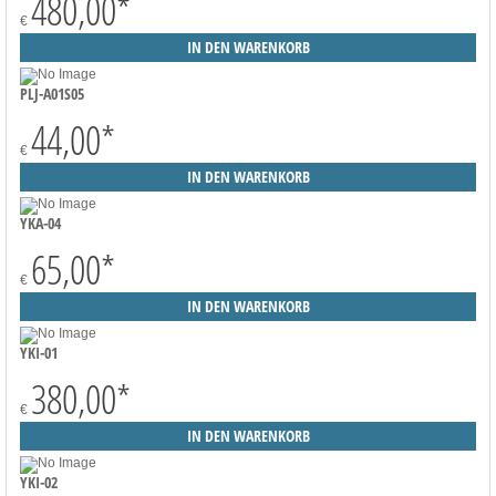
480,00
*
€
PLJ-A01S05
44,00
*
€
YKA-04
65,00
*
€
YKI-01
380,00
*
€
YKI-02