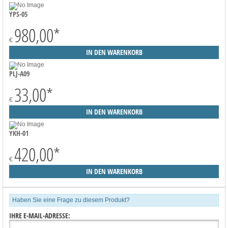
YPS-05
980,00
*
€
PLJ-A09
33,00
*
€
YKH-01
420,00
*
€
Haben Sie eine Frage zu diesem Produkt?
IHRE E-MAIL-ADRESSE: