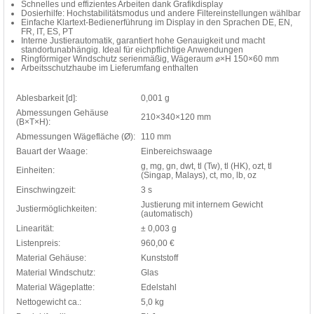
Schnelles und effizientes Arbeiten dank Grafikdisplay
Dosierhilfe: Hochstabilitätsmodus und andere Filtereinstellungen wählbar
Einfache Klartext-Bedienerführung im Display in den Sprachen DE, EN,
FR, IT, ES, PT
Interne Justierautomatik, garantiert hohe Genauigkeit und macht
standortunabhängig. Ideal für eichpflichtige Anwendungen
Ringförmiger Windschutz serienmäßig, Wägeraum ⌀×H 150×60 mm
Arbeitsschutzhaube im Lieferumfang enthalten
Ablesbarkeit [d]:
0,001 g
Abmessungen Gehäuse
210×340×120 mm
(B×T×H):
Abmessungen Wägefläche (Ø):
110 mm
Bauart der Waage:
Einbereichswaage
g, mg, gn, dwt, tl (Tw), tl (HK), ozt, tl
Einheiten:
(Singap, Malays), ct, mo, lb, oz
Einschwingzeit:
3 s
Justierung mit internem Gewicht
Justiermöglichkeiten:
(automatisch)
Linearität:
± 0,003 g
Listenpreis:
960,00 €
Material Gehäuse:
Kunststoff
Material Windschutz:
Glas
Material Wägeplatte:
Edelstahl
Nettogewicht ca.:
5,0 kg