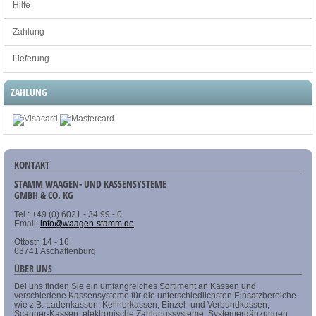
Hilfe
Zahlung
Lieferung
ZAHLUNG
KONTAKT
STAMM WAAGEN- UND KASSENSYSTEME
GMBH & CO. KG
Tel.: +49 (0) 6021 - 34 99 - 0
Email:
info@waagen-stamm.de
Ottostr. 14 - 16
63741 Aschaffenburg
ÜBER UNS
Bei uns finden Sie ein umfangreiches Sortiment an Kassen und
verschiedene Kassensysteme für die unterschiedlichsten Einsatzbereiche
wie z.B. Ladenkassen, Kellnerkassen, Einzel- und Verbundkassen,
Scanner-Kassen, elektronische Zahlungssysteme, Systemergänzungen