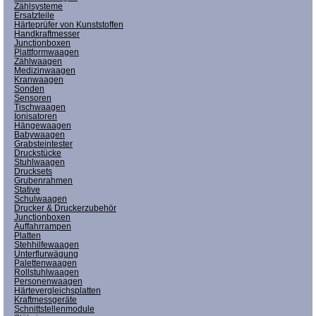
Zählsysteme
Ersatzteile
Härteprüfer von Kunststoffen
Handkraftmesser
Junctionboxen
Plattformwaagen
Zählwaagen
Medizinwaagen
Kranwaagen
Sonden
Sensoren
Tischwaagen
Ionisatoren
Hängewaagen
Babywaagen
Grabsteintester
Druckstücke
Stuhlwaagen
Drucksets
Grubenrahmen
Stative
Schulwaagen
Drucker & Druckerzubehör
Junctionboxen
Auffahrrampen
Platten
Stehhilfewaagen
Unterflurwägung
Palettenwaagen
Rollstuhlwaagen
Personenwaagen
Härtevergleichsplatten
Kraftmessgeräte
Schnittstellenmodule