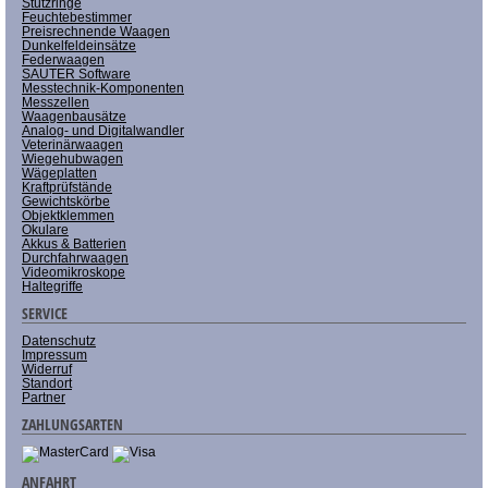
Stützringe
Feuchtebestimmer
Preisrechnende Waagen
Dunkelfeldeinsätze
Federwaagen
SAUTER Software
Messtechnik-Komponenten
Messzellen
Waagenbausätze
Analog- und Digitalwandler
Veterinärwaagen
Wiegehubwagen
Wägeplatten
Kraftprüfstände
Gewichtskörbe
Objektklemmen
Okulare
Akkus & Batterien
Durchfahrwaagen
Videomikroskope
Haltegriffe
SERVICE
Datenschutz
Impressum
Widerruf
Standort
Partner
ZAHLUNGSARTEN
ANFAHRT