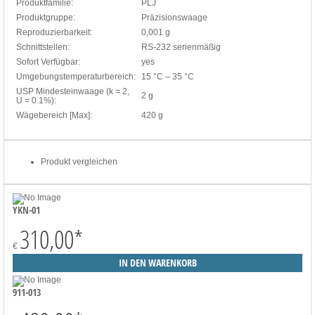
Produktfamilie:
PLJ
Produktgruppe:
Präzisionswaage
Reproduzierbarkeit:
0,001 g
Schnittstellen:
RS-232 serienmäßig
Sofort Verfügbar:
yes
Umgebungstemperaturbereich:
15 °C – 35 °C
USP Mindesteinwaage (k = 2,
2 g
U = 0.1%):
Wägebereich [Max]:
420 g
Produkt vergleichen
YKN-01
310,00
*
€
911-013