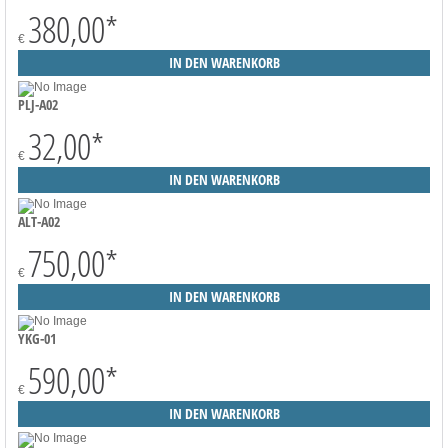
380,00
*
€
PLJ-A02
32,00
*
€
ALT-A02
750,00
*
€
YKG-01
590,00
*
€