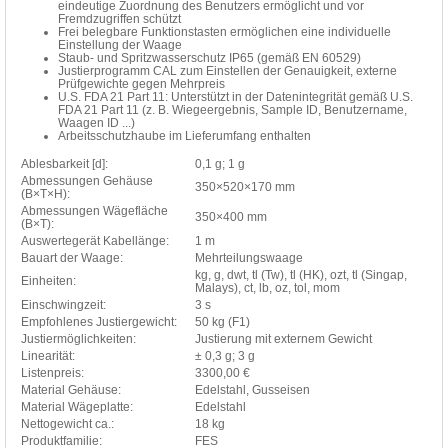
eindeutige Zuordnung des Benutzers ermöglicht und vor
Fremdzugriffen schützt
Frei belegbare Funktionstasten ermöglichen eine individuelle
Einstellung der Waage
Staub- und Spritzwasserschutz IP65 (gemäß EN 60529)
Justierprogramm CAL zum Einstellen der Genauigkeit, externe
Prüfgewichte gegen Mehrpreis
U.S. FDA 21 Part 11: Unterstützt in der Datenintegrität gemäß U.S.
FDA 21 Part 11 (z. B. Wiegeergebnis, Sample ID, Benutzername,
Waagen ID ...)
Arbeitsschutzhaube im Lieferumfang enthalten
Ablesbarkeit [d]:
0,1 g; 1 g
Abmessungen Gehäuse
350×520×170 mm
(B×T×H):
Abmessungen Wägefläche
350×400 mm
(B×T):
Auswertegerät Kabellänge:
1 m
Bauart der Waage:
Mehrteilungswaage
kg, g, dwt, tl (Tw), tl (HK), ozt, tl (Singap,
Einheiten:
Malays), ct, lb, oz, tol, mom
Einschwingzeit:
3 s
Empfohlenes Justiergewicht:
50 kg (F1)
Justiermöglichkeiten:
Justierung mit externem Gewicht
Linearität:
± 0,3 g; 3 g
Listenpreis:
3300,00 €
Material Gehäuse:
Edelstahl, Gusseisen
Material Wägeplatte:
Edelstahl
Nettogewicht ca.:
18 kg
Produktfamilie:
FES