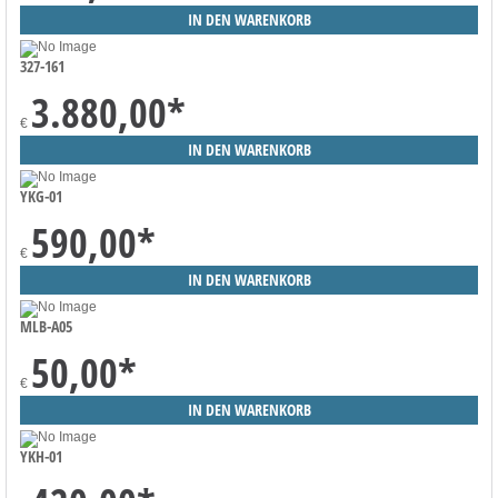
327-161
3.880,00
*
€
YKG-01
590,00
*
€
MLB-A05
50,00
*
€
YKH-01