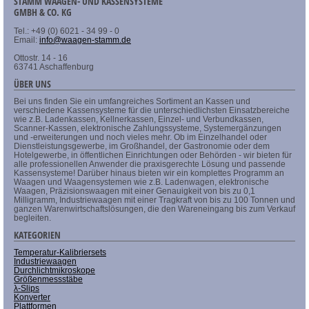
STAMM WAAGEN- UND KASSENSYSTEME
GMBH & CO. KG
Tel.: +49 (0) 6021 - 34 99 - 0
Email:
info@waagen-stamm.de
Ottostr. 14 - 16
63741 Aschaffenburg
ÜBER UNS
Bei uns finden Sie ein umfangreiches Sortiment an Kassen und
verschiedene Kassensysteme für die unterschiedlichsten Einsatzbereiche
wie z.B. Ladenkassen, Kellnerkassen, Einzel- und Verbundkassen,
Scanner-Kassen, elektronische Zahlungssysteme, Systemergänzungen
und -erweiterungen und noch vieles mehr. Ob im Einzelhandel oder
Dienstleistungsgewerbe, im Großhandel, der Gastronomie oder dem
Hotelgewerbe, in öffentlichen Einrichtungen oder Behörden - wir bieten für
alle professionellen Anwender die praxisgerechte Lösung und passende
Kassensysteme! Darüber hinaus bieten wir ein komplettes Programm an
Waagen und Waagensystemen wie z.B. Ladenwagen, elektronische
Waagen, Präzisionswaagen mit einer Genauigkeit von bis zu 0,1
Milligramm, Industriewaagen mit einer Tragkraft von bis zu 100 Tonnen und
ganzen Warenwirtschaftslösungen, die den Wareneingang bis zum Verkauf
begleiten.
KATEGORIEN
Temperatur-Kalibriersets
Industriewaagen
Durchlichtmikroskope
Größenmessstäbe
λ-Slips
Konverter
Plattformen