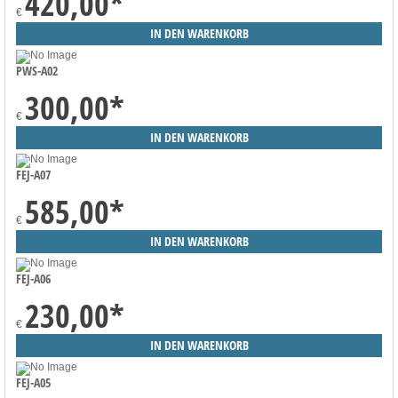
420,00
*
€
PWS-A02
300,00
*
€
FEJ-A07
585,00
*
€
FEJ-A06
230,00
*
€
FEJ-A05