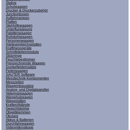
Stative
Schulwaagen
Drucker & Druckerzubehör
Junctionboxen
Auffahrrampen
Platten
Stehhilfewaagen
Unterflurwägung
Palettenwaagen
Rollstuhlwaagen
Personenwaagen
Härtevergleichsplatten
Kraftmessgeräte
Schnittstellenmodule
Stützringe
Feuchtebestimmer
Preisrechnende Waagen
Dunkelfeldeinsätze
Federwaagen
SAUTER Software
Messtechnik-Komponenten
Messzellen
Waagenbausätze
Analog- und Digitalwandler
Veterinärwaagen
Wiegehubwagen
Wägeplatten
Kraftprüfstände
Gewichtskörbe
Objektklemmen
Okulare
Akkus & Batterien
Durchfahrwaagen
Videomikroskope