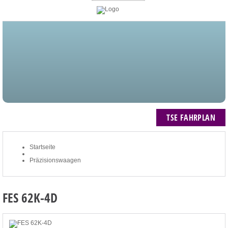
STARTSEITE
BLOG
MEIN KONTO
NEWSLETTER
TSE FAHRPLAN
ZUM WARENKORB: 0 ARTIKEL / € 0,00
TSE FAHRPLAN
Startseite
Präzisionswaagen
FES 62K-4D