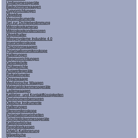
Umfangmessgeräte
Badezimmerwaagen
Zugvorrichtungen
Objektive
Messinstrumente
Set zur Dichtebestimmung
Mikroskopkameras
Mikroskopkondensoren
Objekthalter
Wiegesysteme Industrie 4.0
Inversmikroskope
Präzisionswaagen
Polarisationsmikroskope
Halterungen
Biegevorrichtungen
Gelenkköpfe
Prüfgewichte
Auswertegeräte
Refraktometer
Organwaage
Medizinische Waagen
Materialdickenmessgeräte
Ladenwaagen
Kalibrier- und Kontaktflüssigkeiten
Drehmomentsensoren
Optische Instrumente
Halterungen
Stereomikroskope
Polarisationseinheiten
Schichtdickenmessgeräte
Kalibrierblöcke
Registrierkassen
DAkkS-Kalibrierung
Wägetische