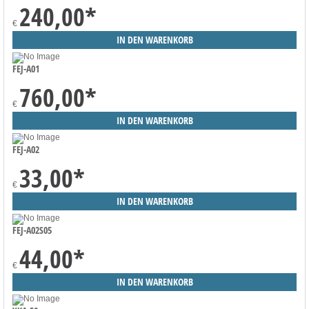
240,00
*
€
FEJ-A01
760,00
*
€
FEJ-A02
33,00
*
€
FEJ-A02S05
44,00
*
€