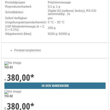
Produktgruppe:
Präzisionswaage
Reproduzierbarkeit:
0,1 g; 1 g
Digital I/O (optional, factory), RS-232
Schnittstellen:
serienmäßig - 2x
Sofort Verfügbar:
yes
Umgebungstemperaturbereich:
5 °C – 35 °C
USP Mindesteinwaage (k = 2,
200 g
U = 0.1%):
Wägebereich [Max]:
6200 g; 62000 g
Produkt vergleichen
YKI-01
380,00
*
€
YKI-02
380,00
*
€