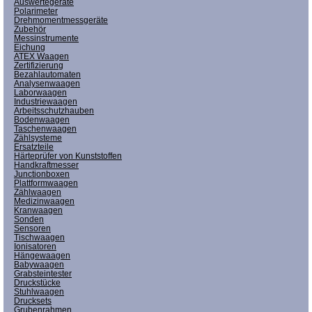
Auswertegeräte
Polarimeter
Drehmomentmessgeräte
Zubehör
Messinstrumente
Eichung
ATEX Waagen
Zertifizierung
Bezahlautomaten
Analysenwaagen
Laborwaagen
Industriewaagen
Arbeitsschutzhauben
Bodenwaagen
Taschenwaagen
Zählsysteme
Ersatzteile
Härteprüfer von Kunststoffen
Handkraftmesser
Junctionboxen
Plattformwaagen
Zählwaagen
Medizinwaagen
Kranwaagen
Sonden
Sensoren
Tischwaagen
Ionisatoren
Hängewaagen
Babywaagen
Grabsteintester
Druckstücke
Stuhlwaagen
Drucksets
Grubenrahmen