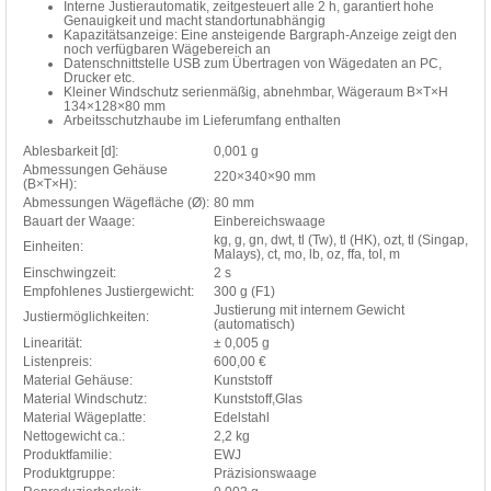
Interne Justierautomatik, zeitgesteuert alle 2 h, garantiert hohe
Genauigkeit und macht standortunabhängig
Kapazitätsanzeige: Eine ansteigende Bargraph-Anzeige zeigt den
noch verfügbaren Wägebereich an
Datenschnittstelle USB zum Übertragen von Wägedaten an PC,
Drucker etc.
Kleiner Windschutz serienmäßig, abnehmbar, Wägeraum B×T×H
134×128×80 mm
Arbeitsschutzhaube im Lieferumfang enthalten
Ablesbarkeit [d]:
0,001 g
Abmessungen Gehäuse
220×340×90 mm
(B×T×H):
Abmessungen Wägefläche (Ø):
80 mm
Bauart der Waage:
Einbereichswaage
kg, g, gn, dwt, tl (Tw), tl (HK), ozt, tl (Singap,
Einheiten:
Malays), ct, mo, lb, oz, ffa, tol, m
Einschwingzeit:
2 s
Empfohlenes Justiergewicht:
300 g (F1)
Justierung mit internem Gewicht
Justiermöglichkeiten:
(automatisch)
Linearität:
± 0,005 g
Listenpreis:
600,00 €
Material Gehäuse:
Kunststoff
Material Windschutz:
Kunststoff,Glas
Material Wägeplatte:
Edelstahl
Nettogewicht ca.:
2,2 kg
Produktfamilie:
EWJ
Produktgruppe:
Präzisionswaage