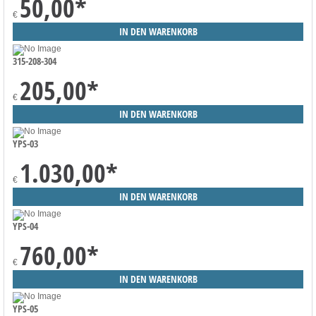
50,00
*
€
315-208-304
205,00
*
€
YPS-03
1.030,00
*
€
YPS-04
760,00
*
€
YPS-05