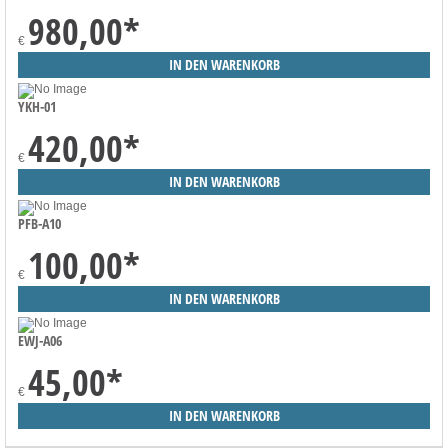
980,00
*
€
YKH-01
420,00
*
€
PFB-A10
100,00
*
€
EWJ-A06
45,00
*
€