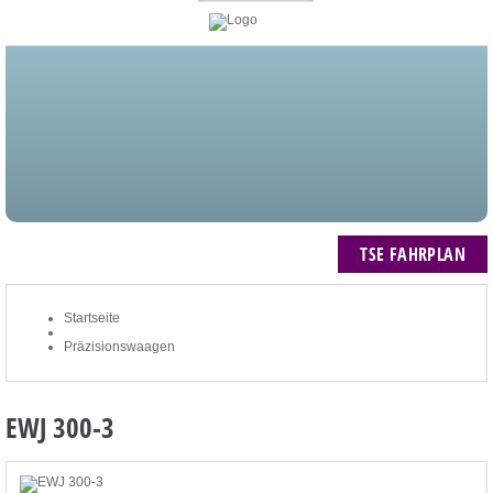
STARTSEITE
BLOG
MEIN KONTO
NEWSLETTER
TSE FAHRPLAN
ZUM WARENKORB: 0 ARTIKEL / € 0,00
TSE FAHRPLAN
Startseite
Präzisionswaagen
EWJ 300-3