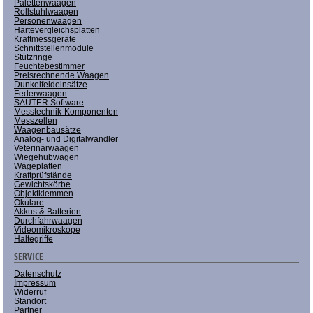
Palettenwaagen
Rollstuhlwaagen
Personenwaagen
Härtevergleichsplatten
Kraftmessgeräte
Schnittstellenmodule
Stützringe
Feuchtebestimmer
Preisrechnende Waagen
Dunkelfeldeinsätze
Federwaagen
SAUTER Software
Messtechnik-Komponenten
Messzellen
Waagenbausätze
Analog- und Digitalwandler
Veterinärwaagen
Wiegehubwagen
Wägeplatten
Kraftprüfstände
Gewichtskörbe
Objektklemmen
Okulare
Akkus & Batterien
Durchfahrwaagen
Videomikroskope
Haltegriffe
SERVICE
Datenschutz
Impressum
Widerruf
Standort
Partner