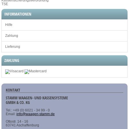
Kassensicherungsverordnung
TSE
INFORMATIONEN
Hilfe
Zahlung
Lieferung
ZAHLUNG
KONTAKT
STAMM WAAGEN- UND KASSENSYSTEME
GMBH & CO. KG
Tel.: +49 (0) 6021 - 34 99 - 0
Email:
info@waagen-stamm.de
Ottostr. 14 - 16
63741 Aschaffenburg