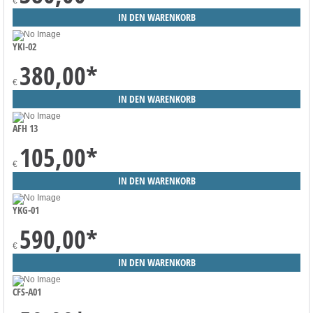
€
YKI-02
380,00
*
€
AFH 13
105,00
*
€
YKG-01
590,00
*
€
CFS-A01