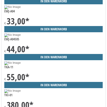
EWJ-A04
33,00
*
€
EWJ-A04S05
44,00
*
€
YKA-11
55,00
*
€
YKI-01
380,00
*