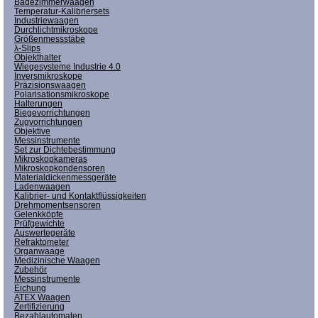
Badezimmerwaagen
Temperatur-Kalibriersets
Industriewaagen
Durchlichtmikroskope
Größenmessstäbe
λ-Slips
Objekthalter
Wiegesysteme Industrie 4.0
Inversmikroskope
Präzisionswaagen
Polarisationsmikroskope
Halterungen
Biegevorrichtungen
Zugvorrichtungen
Objektive
Messinstrumente
Set zur Dichtebestimmung
Mikroskopkameras
Mikroskopkondensoren
Materialdickenmessgeräte
Ladenwaagen
Kalibrier- und Kontaktflüssigkeiten
Drehmomentsensoren
Gelenkköpfe
Prüfgewichte
Auswertegeräte
Refraktometer
Organwaage
Medizinische Waagen
Zubehör
Messinstrumente
Eichung
ATEX Waagen
Zertifizierung
Bezahlautomaten