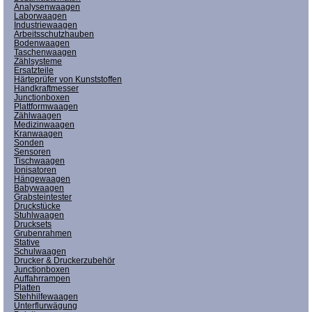
Analysenwaagen
Laborwaagen
Industriewaagen
Arbeitsschutzhauben
Bodenwaagen
Taschenwaagen
Zählsysteme
Ersatzteile
Härteprüfer von Kunststoffen
Handkraftmesser
Junctionboxen
Plattformwaagen
Zählwaagen
Medizinwaagen
Kranwaagen
Sonden
Sensoren
Tischwaagen
Ionisatoren
Hängewaagen
Babywaagen
Grabsteintester
Druckstücke
Stuhlwaagen
Drucksets
Grubenrahmen
Stative
Schulwaagen
Drucker & Druckerzubehör
Junctionboxen
Auffahrrampen
Platten
Stehhilfewaagen
Unterflurwägung