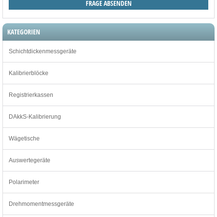
KATEGORIEN
Schichtdickenmessgeräte
Kalibrierblöcke
Registrierkassen
DAkkS-Kalibrierung
Wägetische
Auswertegeräte
Polarimeter
Drehmomentmessgeräte