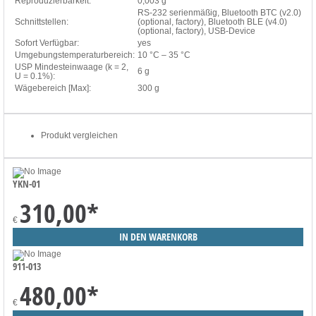
Reproduzierbarkeit:
0,003 g
RS-232 serienmäßig, Bluetooth BTC (v2.0)
Schnittstellen:
(optional, factory), Bluetooth BLE (v4.0)
(optional, factory), USB-Device
Sofort Verfügbar:
yes
Umgebungstemperaturbereich:
10 °C – 35 °C
USP Mindesteinwaage (k = 2,
6 g
U = 0.1%):
Wägebereich [Max]:
300 g
Produkt vergleichen
YKN-01
310,00
*
€
911-013
480,00
*
€