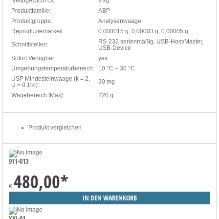
Nettogewicht ca.:
8 kg
Produktfamilie:
ABP
Produktgruppe:
Analysenwaage
Reproduzierbarkeit:
0,000015 g; 0,00003 g; 0,00005 g
RS-232 serienmäßig, USB-Host/Master,
Schnittstellen:
USB-Device
Sofort Verfügbar:
yes
Umgebungstemperaturbereich:
10 °C – 30 °C
USP Mindesteinwaage (k = 2,
30 mg
U = 0.1%):
Wägebereich [Max]:
220 g
Produkt vergleichen
911-013
480,00
*
€
YKI-01