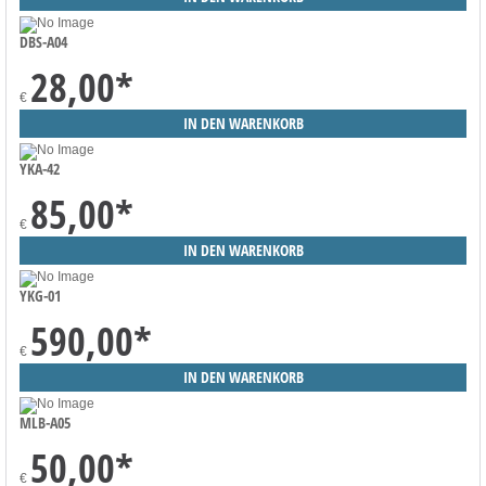
DBS-A04
28,00
*
€
YKA-42
85,00
*
€
YKG-01
590,00
*
€
MLB-A05
50,00
*
€