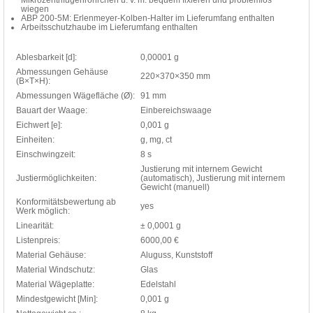
wiegen
ABP 200-5M: Erlenmeyer-Kolben-Halter im Lieferumfang enthalten
Arbeitsschutzhaube im Lieferumfang enthalten
Ablesbarkeit [d]:
0,00001 g
Abmessungen Gehäuse
220×370×350 mm
(B×T×H):
Abmessungen Wägefläche (Ø):
91 mm
Bauart der Waage:
Einbereichswaage
Eichwert [e]:
0,001 g
Einheiten:
g, mg, ct
Einschwingzeit:
8 s
Justierung mit internem Gewicht
Justiermöglichkeiten:
(automatisch), Justierung mit internem
Gewicht (manuell)
Konformitätsbewertung ab
yes
Werk möglich:
Linearität:
± 0,0001 g
Listenpreis:
6000,00 €
Material Gehäuse:
Aluguss, Kunststoff
Material Windschutz:
Glas
Material Wägeplatte:
Edelstahl
Mindestgewicht [Min]:
0,001 g