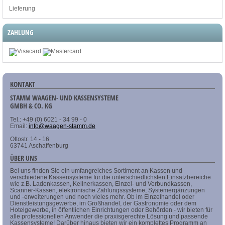
Lieferung
ZAHLUNG
KONTAKT
STAMM WAAGEN- UND KASSENSYSTEME
GMBH & CO. KG
Tel.: +49 (0) 6021 - 34 99 - 0
Email:
info@waagen-stamm.de
Ottostr. 14 - 16
63741 Aschaffenburg
ÜBER UNS
Bei uns finden Sie ein umfangreiches Sortiment an Kassen und
verschiedene Kassensysteme für die unterschiedlichsten Einsatzbereiche
wie z.B. Ladenkassen, Kellnerkassen, Einzel- und Verbundkassen,
Scanner-Kassen, elektronische Zahlungssysteme, Systemergänzungen
und -erweiterungen und noch vieles mehr. Ob im Einzelhandel oder
Dienstleistungsgewerbe, im Großhandel, der Gastronomie oder dem
Hotelgewerbe, in öffentlichen Einrichtungen oder Behörden - wir bieten für
alle professionellen Anwender die praxisgerechte Lösung und passende
Kassensysteme! Darüber hinaus bieten wir ein komplettes Programm an