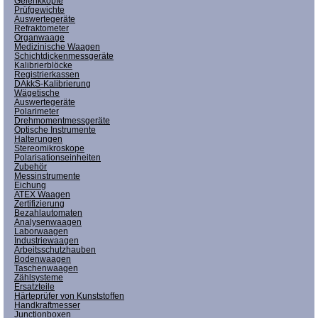
Gelenkköpfe
Prüfgewichte
Auswertegeräte
Refraktometer
Organwaage
Medizinische Waagen
Schichtdickenmessgeräte
Kalibrierblöcke
Registrierkassen
DAkkS-Kalibrierung
Wägetische
Auswertegeräte
Polarimeter
Drehmomentmessgeräte
Optische Instrumente
Halterungen
Stereomikroskope
Polarisationseinheiten
Zubehör
Messinstrumente
Eichung
ATEX Waagen
Zertifizierung
Bezahlautomaten
Analysenwaagen
Laborwaagen
Industriewaagen
Arbeitsschutzhauben
Bodenwaagen
Taschenwaagen
Zählsysteme
Ersatzteile
Härteprüfer von Kunststoffen
Handkraftmesser
Junctionboxen