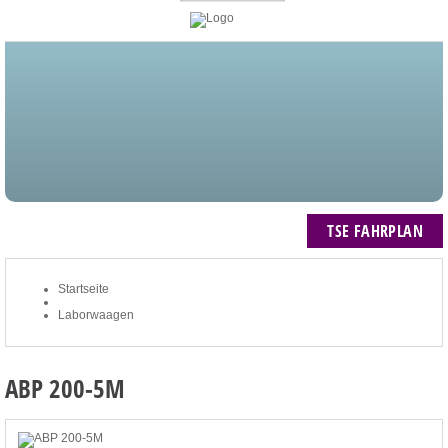
STARTSEITE
BLOG
MEIN KONTO
NEWSLETTER
TSE FAHRPLAN
ZUM WARENKORB: 0 ARTIKEL / € 0,00
TSE FAHRPLAN
Startseite
Laborwaagen
ABP 200-5M