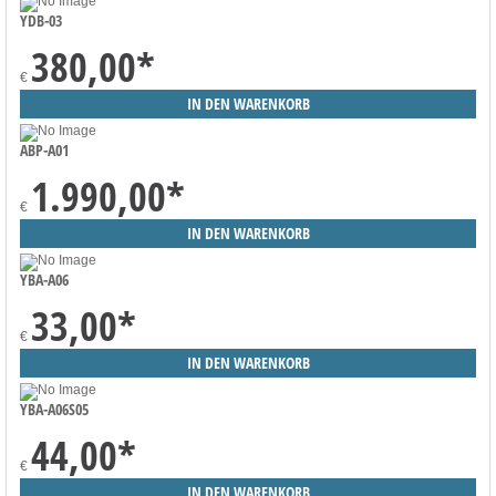
YDB-03
380,00
*
€
ABP-A01
1.990,00
*
€
YBA-A06
33,00
*
€
YBA-A06S05
44,00
*
€