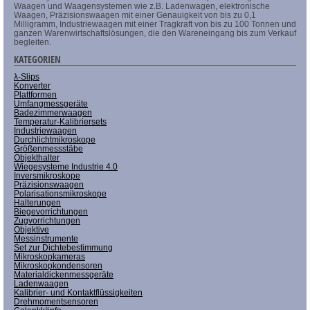
Waagen und Waagensystemen wie z.B. Ladenwagen, elektronische
Waagen, Präzisionswaagen mit einer Genauigkeit von bis zu 0,1
Milligramm, Industriewaagen mit einer Tragkraft von bis zu 100 Tonnen und
ganzen Warenwirtschaftslösungen, die den Wareneingang bis zum Verkauf
begleiten.
KATEGORIEN
λ-Slips
Konverter
Plattformen
Umfangmessgeräte
Badezimmerwaagen
Temperatur-Kalibriersets
Industriewaagen
Durchlichtmikroskope
Größenmessstäbe
Objekthalter
Wiegesysteme Industrie 4.0
Inversmikroskope
Präzisionswaagen
Polarisationsmikroskope
Halterungen
Biegevorrichtungen
Zugvorrichtungen
Objektive
Messinstrumente
Set zur Dichtebestimmung
Mikroskopkameras
Mikroskopkondensoren
Materialdickenmessgeräte
Ladenwaagen
Kalibrier- und Kontaktflüssigkeiten
Drehmomentsensoren