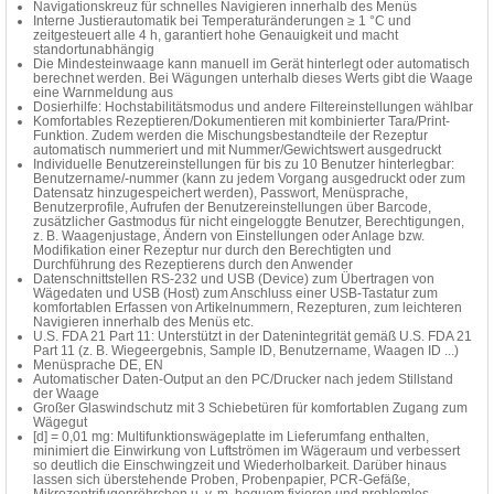
Navigationskreuz für schnelles Navigieren innerhalb des Menüs
Interne Justierautomatik bei Temperaturänderungen ≥ 1 °C und
zeitgesteuert alle 4 h, garantiert hohe Genauigkeit und macht
standortunabhängig
Die Mindesteinwaage kann manuell im Gerät hinterlegt oder automatisch
berechnet werden. Bei Wägungen unterhalb dieses Werts gibt die Waage
eine Warnmeldung aus
Dosierhilfe: Hochstabilitätsmodus und andere Filtereinstellungen wählbar
Komfortables Rezeptieren/Dokumentieren mit kombinierter Tara/Print-
Funktion. Zudem werden die Mischungsbestandteile der Rezeptur
automatisch nummeriert und mit Nummer/Gewichtswert ausgedruckt
Individuelle Benutzereinstellungen für bis zu 10 Benutzer hinterlegbar:
Benutzername/-nummer (kann zu jedem Vorgang ausgedruckt oder zum
Datensatz hinzugespeichert werden), Passwort, Menüsprache,
Benutzerprofile, Aufrufen der Benutzereinstellungen über Barcode,
zusätzlicher Gastmodus für nicht eingeloggte Benutzer, Berechtigungen,
z. B. Waagenjustage, Ändern von Einstellungen oder Anlage bzw.
Modifikation einer Rezeptur nur durch den Berechtigten und
Durchführung des Rezeptierens durch den Anwender
Datenschnittstellen RS-232 und USB (Device) zum Übertragen von
Wägedaten und USB (Host) zum Anschluss einer USB-Tastatur zum
komfortablen Erfassen von Artikelnummern, Rezepturen, zum leichteren
Navigieren innerhalb des Menüs etc.
U.S. FDA 21 Part 11: Unterstützt in der Datenintegrität gemäß U.S. FDA 21
Part 11 (z. B. Wiegeergebnis, Sample ID, Benutzername, Waagen ID ...)
Menüsprache DE, EN
Automatischer Daten-Output an den PC/Drucker nach jedem Stillstand
der Waage
Großer Glaswindschutz mit 3 Schiebetüren für komfortablen Zugang zum
Wägegut
[d] = 0,01 mg: Multifunktionswägeplatte im Lieferumfang enthalten,
minimiert die Einwirkung von Luftströmen im Wägeraum und verbessert
so deutlich die Einschwingzeit und Wiederholbarkeit. Darüber hinaus
lassen sich überstehende Proben, Probenpapier, PCR-Gefäße,
Mikrozentrifugenröhrchen u. v. m. bequem fixieren und problemlos