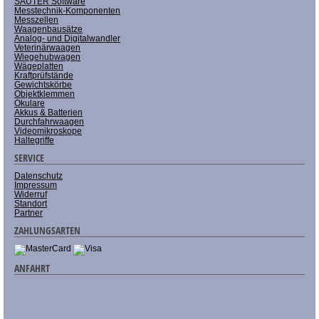
SAUTER Software
Messtechnik-Komponenten
Messzellen
Waagenbausätze
Analog- und Digitalwandler
Veterinärwaagen
Wiegehubwagen
Wägeplatten
Kraftprüfstände
Gewichtskörbe
Objektklemmen
Okulare
Akkus & Batterien
Durchfahrwaagen
Videomikroskope
Haltegriffe
SERVICE
Datenschutz
Impressum
Widerruf
Standort
Partner
ZAHLUNGSARTEN
ANFAHRT