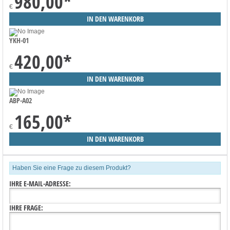
980,00
*
€
YKH-01
420,00
*
€
ABP-A02
165,00
*
€
Haben Sie eine Frage zu diesem Produkt?
IHRE E-MAIL-ADRESSE:
IHRE FRAGE: