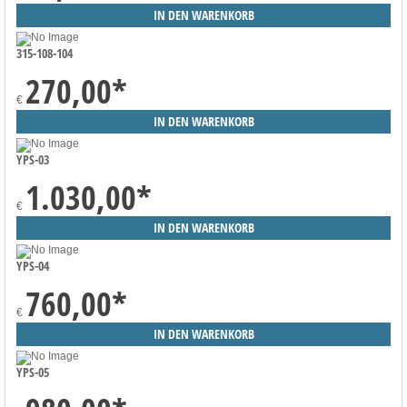
315-108-104
270,00
*
€
YPS-03
1.030,00
*
€
YPS-04
760,00
*
€
YPS-05