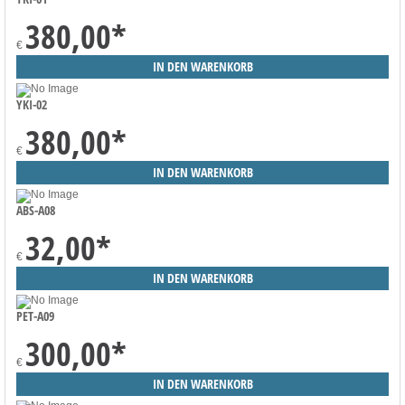
380,00
*
€
YKI-02
380,00
*
€
ABS-A08
32,00
*
€
PET-A09
300,00
*
€