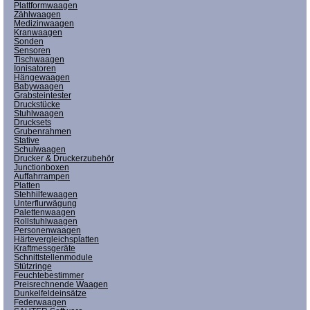
Plattformwaagen
Zählwaagen
Medizinwaagen
Kranwaagen
Sonden
Sensoren
Tischwaagen
Ionisatoren
Hängewaagen
Babywaagen
Grabsteintester
Druckstücke
Stuhlwaagen
Drucksets
Grubenrahmen
Stative
Schulwaagen
Drucker & Druckerzubehör
Junctionboxen
Auffahrrampen
Platten
Stehhilfewaagen
Unterflurwägung
Palettenwaagen
Rollstuhlwaagen
Personenwaagen
Härtevergleichsplatten
Kraftmessgeräte
Schnittstellenmodule
Stützringe
Feuchtebestimmer
Preisrechnende Waagen
Dunkelfeldeinsätze
Federwaagen