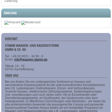
Lieferung
ZAHLUNG
KONTAKT
STAMM WAAGEN- UND KASSENSYSTEME
GMBH & CO. KG
Tel.: +49 (0) 6021 - 34 99 - 0
Email:
info@waagen-stamm.de
Ottostr. 14 - 16
63741 Aschaffenburg
ÜBER UNS
Bei uns finden Sie ein umfangreiches Sortiment an Kassen und
verschiedene Kassensysteme für die unterschiedlichsten Einsatzbereiche
wie z.B. Ladenkassen, Kellnerkassen, Einzel- und Verbundkassen,
Scanner-Kassen, elektronische Zahlungssysteme, Systemergänzungen
und -erweiterungen und noch vieles mehr. Ob im Einzelhandel oder
Dienstleistungsgewerbe, im Großhandel, der Gastronomie oder dem
Hotelgewerbe, in öffentlichen Einrichtungen oder Behörden - wir bieten für
alle professionellen Anwender die praxisgerechte Lösung und passende
Kassensysteme! Darüber hinaus bieten wir ein komplettes Programm an
Waagen und Waagensystemen wie z.B. Ladenwagen, elektronische