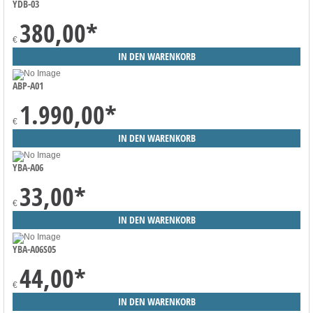
YDB-03
380,00
*
€
ABP-A01
1.990,00
*
€
YBA-A06
33,00
*
€
YBA-A06S05
44,00
*
€