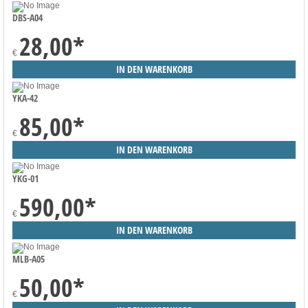
DBS-A04
28,00
*
€
YKA-42
85,00
*
€
YKG-01
590,00
*
€
MLB-A05
50,00
*
€