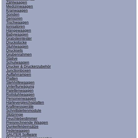
Zählwaagen
Medizinwaagen
Kranwaagen
Sonden
Sensoren
Tischwaagen
Ionisatoren
Hängewaagen
Babywaagen
Grabsteintester
Druckstücke
Stuhlwaagen
Drucksets
Grubenrahmen
Stative
Schulwaagen
Drucker & Druckerzubehör
Junctionboxen
Auffahrrampen
Platten
Stehhilfewaagen
Unterflurwägung
Palettenwaagen
Rollstuhlwaagen
Personenwaagen
Härtevergleichsplatten
Kraftmessgeräte
Schnittstellenmodule
Stützringe
Feuchtebestimmer
Preisrechnende Waagen
Dunkelfeldeinsätze
Federwaagen
SAUTER Software