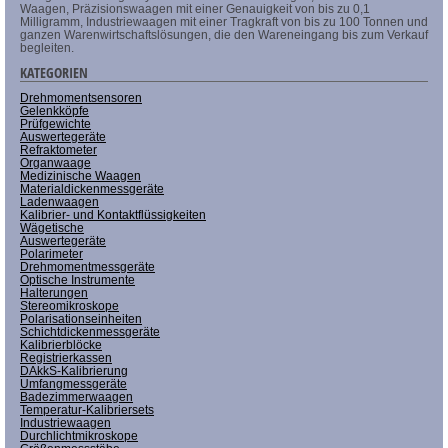
Waagen, Präzisionswaagen mit einer Genauigkeit von bis zu 0,1
Milligramm, Industriewaagen mit einer Tragkraft von bis zu 100 Tonnen und
ganzen Warenwirtschaftslösungen, die den Wareneingang bis zum Verkauf
begleiten.
KATEGORIEN
Drehmomentsensoren
Gelenkköpfe
Prüfgewichte
Auswertegeräte
Refraktometer
Organwaage
Medizinische Waagen
Materialdickenmessgeräte
Ladenwaagen
Kalibrier- und Kontaktflüssigkeiten
Wägetische
Auswertegeräte
Polarimeter
Drehmomentmessgeräte
Optische Instrumente
Halterungen
Stereomikroskope
Polarisationseinheiten
Schichtdickenmessgeräte
Kalibrierblöcke
Registrierkassen
DAkkS-Kalibrierung
Umfangmessgeräte
Badezimmerwaagen
Temperatur-Kalibriersets
Industriewaagen
Durchlichtmikroskope