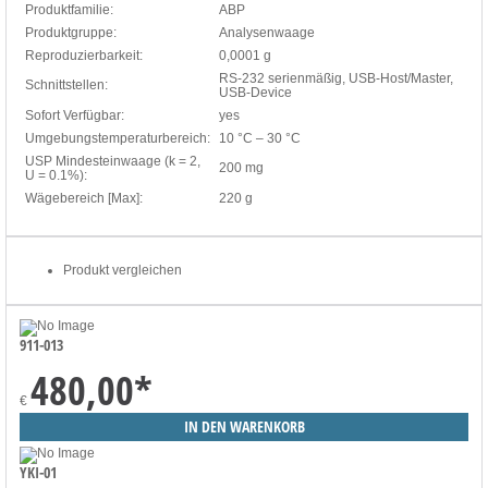
Produktfamilie:
ABP
Produktgruppe:
Analysenwaage
Reproduzierbarkeit:
0,0001 g
RS-232 serienmäßig, USB-Host/Master,
Schnittstellen:
USB-Device
Sofort Verfügbar:
yes
Umgebungstemperaturbereich:
10 °C – 30 °C
USP Mindesteinwaage (k = 2,
200 mg
U = 0.1%):
Wägebereich [Max]:
220 g
Produkt vergleichen
911-013
480,00
*
€
YKI-01