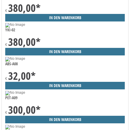
380,00
*
€
YKI-02
380,00
*
€
ABS-A08
32,00
*
€
PET-A09
300,00
*
€