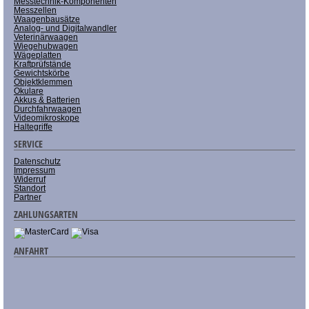
Messtechnik-Komponenten
Messzellen
Waagenbausätze
Analog- und Digitalwandler
Veterinärwaagen
Wiegehubwagen
Wägeplatten
Kraftprüfstände
Gewichtskörbe
Objektklemmen
Okulare
Akkus & Batterien
Durchfahrwaagen
Videomikroskope
Haltegriffe
SERVICE
Datenschutz
Impressum
Widerruf
Standort
Partner
ZAHLUNGSARTEN
ANFAHRT