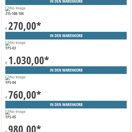
315-108-104
270,00
*
€
YPS-03
1.030,00
*
€
YPS-04
760,00
*
€
YPS-05
980,00
*
€