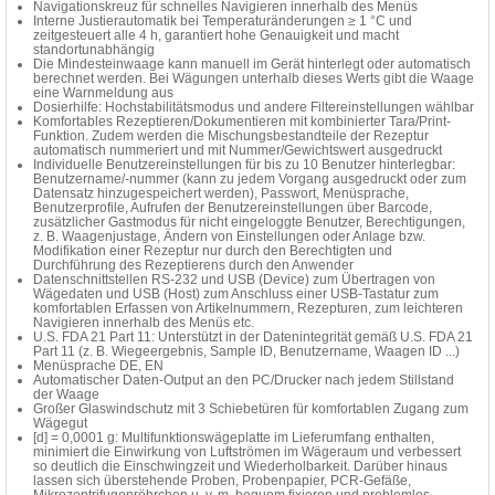
Navigationskreuz für schnelles Navigieren innerhalb des Menüs
Interne Justierautomatik bei Temperaturänderungen ≥ 1 °C und
zeitgesteuert alle 4 h, garantiert hohe Genauigkeit und macht
standortunabhängig
Die Mindesteinwaage kann manuell im Gerät hinterlegt oder automatisch
berechnet werden. Bei Wägungen unterhalb dieses Werts gibt die Waage
eine Warnmeldung aus
Dosierhilfe: Hochstabilitätsmodus und andere Filtereinstellungen wählbar
Komfortables Rezeptieren/Dokumentieren mit kombinierter Tara/Print-
Funktion. Zudem werden die Mischungsbestandteile der Rezeptur
automatisch nummeriert und mit Nummer/Gewichtswert ausgedruckt
Individuelle Benutzereinstellungen für bis zu 10 Benutzer hinterlegbar:
Benutzername/-nummer (kann zu jedem Vorgang ausgedruckt oder zum
Datensatz hinzugespeichert werden), Passwort, Menüsprache,
Benutzerprofile, Aufrufen der Benutzereinstellungen über Barcode,
zusätzlicher Gastmodus für nicht eingeloggte Benutzer, Berechtigungen,
z. B. Waagenjustage, Ändern von Einstellungen oder Anlage bzw.
Modifikation einer Rezeptur nur durch den Berechtigten und
Durchführung des Rezeptierens durch den Anwender
Datenschnittstellen RS-232 und USB (Device) zum Übertragen von
Wägedaten und USB (Host) zum Anschluss einer USB-Tastatur zum
komfortablen Erfassen von Artikelnummern, Rezepturen, zum leichteren
Navigieren innerhalb des Menüs etc.
U.S. FDA 21 Part 11: Unterstützt in der Datenintegrität gemäß U.S. FDA 21
Part 11 (z. B. Wiegeergebnis, Sample ID, Benutzername, Waagen ID ...)
Menüsprache DE, EN
Automatischer Daten-Output an den PC/Drucker nach jedem Stillstand
der Waage
Großer Glaswindschutz mit 3 Schiebetüren für komfortablen Zugang zum
Wägegut
[d] = 0,0001 g: Multifunktionswägeplatte im Lieferumfang enthalten,
minimiert die Einwirkung von Luftströmen im Wägeraum und verbessert
so deutlich die Einschwingzeit und Wiederholbarkeit. Darüber hinaus
lassen sich überstehende Proben, Probenpapier, PCR-Gefäße,
Mikrozentrifugenröhrchen u. v. m. bequem fixieren und problemlos