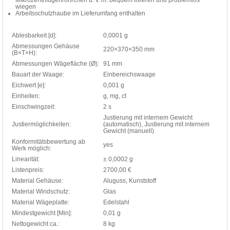
wiegen
Arbeitsschutzhaube im Lieferumfang enthalten
Ablesbarkeit [d]:
0,0001 g
Abmessungen Gehäuse
220×370×350 mm
(B×T×H):
Abmessungen Wägefläche (Ø):
91 mm
Bauart der Waage:
Einbereichswaage
Eichwert [e]:
0,001 g
Einheiten:
g, mg, ct
Einschwingzeit:
2 s
Justierung mit internem Gewicht
Justiermöglichkeiten:
(automatisch), Justierung mit internem
Gewicht (manuell)
Konformitätsbewertung ab
yes
Werk möglich:
Linearität:
± 0,0002 g
Listenpreis:
2700,00 €
Material Gehäuse:
Aluguss, Kunststoff
Material Windschutz:
Glas
Material Wägeplatte:
Edelstahl
Mindestgewicht [Min]:
0,01 g
Nettogewicht ca.:
8 kg