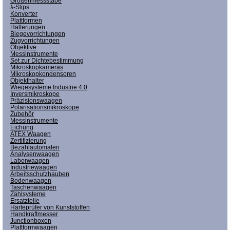
Größenmessstäbe
λ-Slips
Konverter
Plattformen
Halterungen
Biegevorrichtungen
Zugvorrichtungen
Objektive
Messinstrumente
Set zur Dichtebestimmung
Mikroskopkameras
Mikroskopkondensoren
Objekthalter
Wiegesysteme Industrie 4.0
Inversmikroskope
Präzisionswaagen
Polarisationsmikroskope
Zubehör
Messinstrumente
Eichung
ATEX Waagen
Zertifizierung
Bezahlautomaten
Analysenwaagen
Laborwaagen
Industriewaagen
Arbeitsschutzhauben
Bodenwaagen
Taschenwaagen
Zählsysteme
Ersatzteile
Härteprüfer von Kunststoffen
Handkraftmesser
Junctionboxen
Plattformwaagen