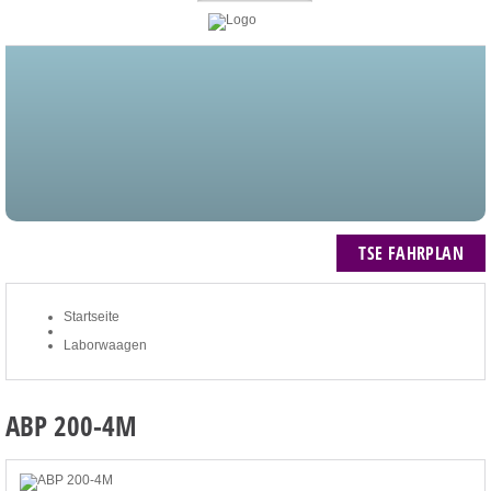
STARTSEITE
BLOG
MEIN KONTO
NEWSLETTER
TSE FAHRPLAN
ZUM WARENKORB: 0 ARTIKEL / € 0,00
TSE FAHRPLAN
Startseite
Laborwaagen
ABP 200-4M