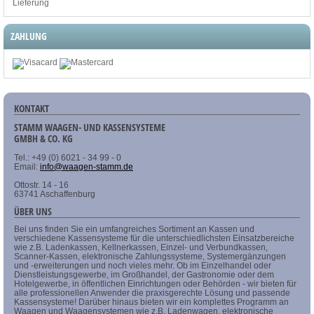
Lieferung
ZAHLUNG
KONTAKT
STAMM WAAGEN- UND KASSENSYSTEME
GMBH & CO. KG
Tel.: +49 (0) 6021 - 34 99 - 0
Email:
info@waagen-stamm.de
Ottostr. 14 - 16
63741 Aschaffenburg
ÜBER UNS
Bei uns finden Sie ein umfangreiches Sortiment an Kassen und
verschiedene Kassensysteme für die unterschiedlichsten Einsatzbereiche
wie z.B. Ladenkassen, Kellnerkassen, Einzel- und Verbundkassen,
Scanner-Kassen, elektronische Zahlungssysteme, Systemergänzungen
und -erweiterungen und noch vieles mehr. Ob im Einzelhandel oder
Dienstleistungsgewerbe, im Großhandel, der Gastronomie oder dem
Hotelgewerbe, in öffentlichen Einrichtungen oder Behörden - wir bieten für
alle professionellen Anwender die praxisgerechte Lösung und passende
Kassensysteme! Darüber hinaus bieten wir ein komplettes Programm an
Waagen und Waagensystemen wie z.B. Ladenwagen, elektronische