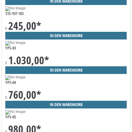
315-107-103
245,00
*
€
YPS-03
1.030,00
*
€
YPS-04
760,00
*
€
YPS-05
980,00
*
€