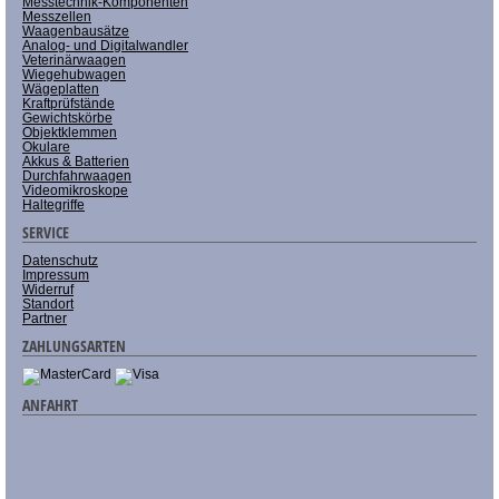
Messtechnik-Komponenten
Messzellen
Waagenbausätze
Analog- und Digitalwandler
Veterinärwaagen
Wiegehubwagen
Wägeplatten
Kraftprüfstände
Gewichtskörbe
Objektklemmen
Okulare
Akkus & Batterien
Durchfahrwaagen
Videomikroskope
Haltegriffe
SERVICE
Datenschutz
Impressum
Widerruf
Standort
Partner
ZAHLUNGSARTEN
ANFAHRT