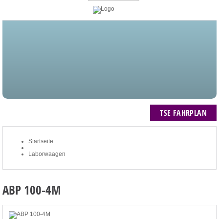
STARTSEITE
BLOG
MEIN KONTO
NEWSLETTER
TSE FAHRPLAN
ZUM WARENKORB: 0 ARTIKEL / € 0,00
TSE FAHRPLAN
Startseite
Laborwaagen
ABP 100-4M