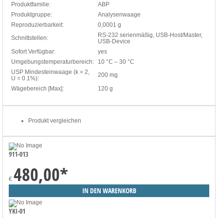
Produktfamilie:
ABP
Produktgruppe:
Analysenwaage
Reproduzierbarkeit:
0,0001 g
RS-232 serienmäßig, USB-Host/Master,
Schnittstellen:
USB-Device
Sofort Verfügbar:
yes
Umgebungstemperaturbereich:
10 °C – 30 °C
USP Mindesteinwaage (k = 2,
200 mg
U = 0.1%):
Wägebereich [Max]:
120 g
Produkt vergleichen
911-013
480,00
*
€
YKI-01