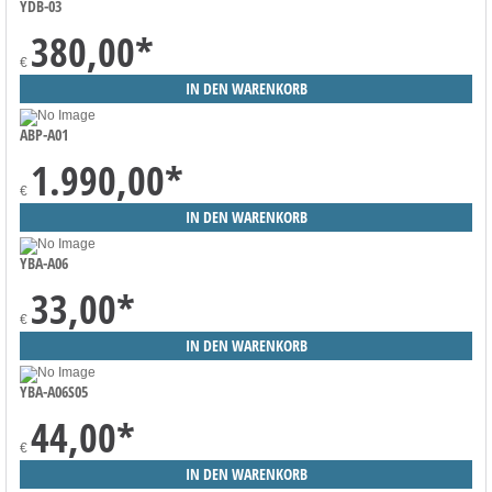
YDB-03
380,00
*
€
ABP-A01
1.990,00
*
€
YBA-A06
33,00
*
€
YBA-A06S05
44,00
*
€