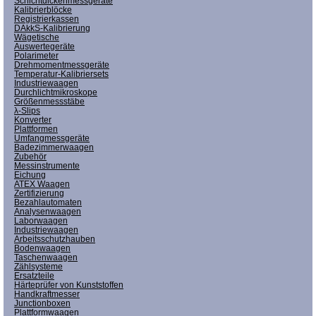
Schichtdickenmessgeräte
Kalibrierblöcke
Registrierkassen
DAkkS-Kalibrierung
Wägetische
Auswertegeräte
Polarimeter
Drehmomentmessgeräte
Temperatur-Kalibriersets
Industriewaagen
Durchlichtmikroskope
Größenmessstäbe
λ-Slips
Konverter
Plattformen
Umfangmessgeräte
Badezimmerwaagen
Zubehör
Messinstrumente
Eichung
ATEX Waagen
Zertifizierung
Bezahlautomaten
Analysenwaagen
Laborwaagen
Industriewaagen
Arbeitsschutzhauben
Bodenwaagen
Taschenwaagen
Zählsysteme
Ersatzteile
Härteprüfer von Kunststoffen
Handkraftmesser
Junctionboxen
Plattformwaagen