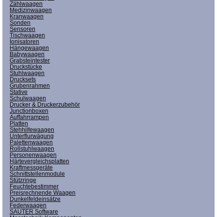
Zählwaagen
Medizinwaagen
Kranwaagen
Sonden
Sensoren
Tischwaagen
Ionisatoren
Hängewaagen
Babywaagen
Grabsteintester
Druckstücke
Stuhlwaagen
Drucksets
Grubenrahmen
Stative
Schulwaagen
Drucker & Druckerzubehör
Junctionboxen
Auffahrrampen
Platten
Stehhilfewaagen
Unterflurwägung
Palettenwaagen
Rollstuhlwaagen
Personenwaagen
Härtevergleichsplatten
Kraftmessgeräte
Schnittstellenmodule
Stützringe
Feuchtebestimmer
Preisrechnende Waagen
Dunkelfeldeinsätze
Federwaagen
SAUTER Software