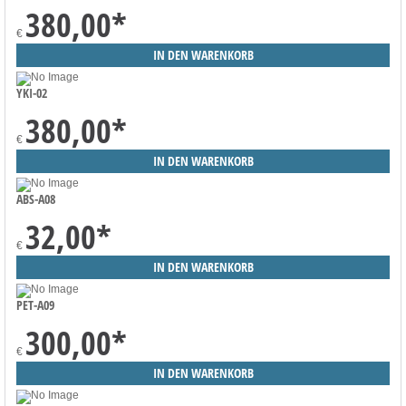
380,00
*
€
YKI-02
380,00
*
€
ABS-A08
32,00
*
€
PET-A09
300,00
*
€