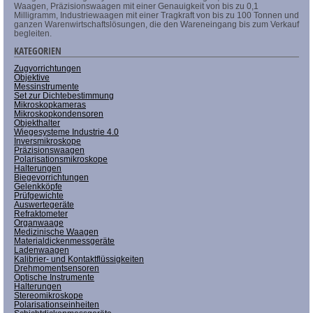
Waagen, Präzisionswaagen mit einer Genauigkeit von bis zu 0,1
Milligramm, Industriewaagen mit einer Tragkraft von bis zu 100 Tonnen und
ganzen Warenwirtschaftslösungen, die den Wareneingang bis zum Verkauf
begleiten.
KATEGORIEN
Zugvorrichtungen
Objektive
Messinstrumente
Set zur Dichtebestimmung
Mikroskopkameras
Mikroskopkondensoren
Objekthalter
Wiegesysteme Industrie 4.0
Inversmikroskope
Präzisionswaagen
Polarisationsmikroskope
Halterungen
Biegevorrichtungen
Gelenkköpfe
Prüfgewichte
Auswertegeräte
Refraktometer
Organwaage
Medizinische Waagen
Materialdickenmessgeräte
Ladenwaagen
Kalibrier- und Kontaktflüssigkeiten
Drehmomentsensoren
Optische Instrumente
Halterungen
Stereomikroskope
Polarisationseinheiten