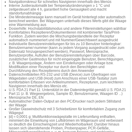
Navigationskreuz für schnelles Navigieren innerhalb des Menüs
Interne Justierautomatik bei Temperaturänderungen ≥ 1 °C und
zeitgesteuert alle 4 h, garantiert hohe Genauigkeit und macht
standortunabhängig
Die Mindesteinwaage kann manuell im Gerät hinterlegt oder automatisch
berechnet werden. Bei Wägungen unterhalb dieses Werts gibt die Waage
eine Warnmeldung aus
Dosierhilfe: Hochstabilitätsmodus und andere Filtereinstellungen wählbar
Komfortables Rezeptieren/Dokumentieren mit kombinierter Tara/Print-
Funktion. Zudem werden die Mischungsbestandteile der Rezeptur
automatisch nummeriert und mit Nummer/Gewichtswert ausgedruckt
Individuelle Benutzereinstellungen für bis zu 10 Benutzer hinterlegbar:
Benutzername/-nummer (kann zu jedem Vorgang ausgedruckt oder zum
Datensatz hinzugespeichert werden), Passwort, Menüsprache,
Benutzerprofile, Aufrufen der Benutzereinstellungen über Barcode,
zusätzlicher Gastmodus für nicht eingeloggte Benutzer, Berechtigungen,
z. B. Waagenjustage, Ändern von Einstellungen oder Anlage bzw.
Modifikation einer Rezeptur nur durch den Berechtigten und
Durchführung des Rezeptierens durch den Anwender
Datenschnittstellen RS-232 und USB (Device) zum Übertragen von
Wägedaten und USB (Host) zum Anschluss einer USB-Tastatur zum
komfortablen Erfassen von Artikelnummern, Rezepturen, zum leichteren
Navigieren innerhalb des Menüs etc.
U.S. FDA 21 Part 11: Unterstützt in der Datenintegrität gemäß U.S. FDA 21
Part 11 (z. B. Wiegeergebnis, Sample ID, Benutzername, Waagen ID ...)
Menüsprache DE, EN
Automatischer Daten-Output an den PC/Drucker nach jedem Stillstand
der Waage
Großer Glaswindschutz mit 3 Schiebetüren für komfortablen Zugang zum
Wägegut
[d] = 0,0001 g: Multifunktionswägeplatte im Lieferumfang enthalten,
minimiert die Einwirkung von Luftströmen im Wägeraum und verbessert
so deutlich die Einschwingzeit und Wiederholbarkeit. Darüber hinaus
lassen sich überstehende Proben, Probenpapier, PCR-Gefäße,
Mikrozentrifugenröhrchen u. v. m. bequem fixieren und problemlos