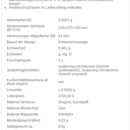
wiegen
Arbeitsschutzhaube im Lieferumfang enthalten
Ablesbarkeit [d]:
0,0001 g
Abmessungen Gehäuse
220×370×350 mm
(B×T×H):
Abmessungen Wägefläche (Ø):
91 mm
Bauart der Waage:
Einbereichswaage
Eichwert [e]:
0,001 g
Einheiten:
g, mg, ct
Einschwingzeit:
2 s
Justierung mit internem Gewicht
Justiermöglichkeiten:
(automatisch), Justierung mit internem
Gewicht (manuell)
Konformitätsbewertung ab
yes
Werk möglich:
Linearität:
± 0,0002 g
Listenpreis:
2200,00 €
Material Gehäuse:
Aluguss, Kunststoff
Material Windschutz:
Glas
Material Wägeplatte:
Edelstahl
Mindestgewicht [Min]:
0,01 g
Nettogewicht ca.:
8 kg