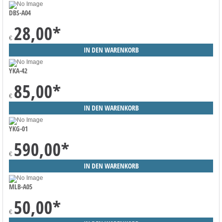
DBS-A04
28,00
*
€
YKA-42
85,00
*
€
YKG-01
590,00
*
€
MLB-A05
50,00
*
€