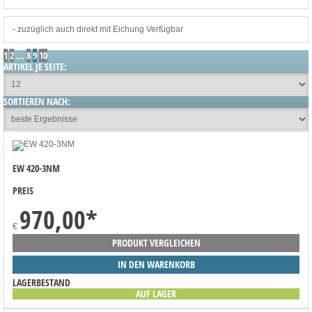
- zuzüglich auch direkt mit Eichung Verfügbar
1
2
...
8
9
10
ARTIKEL JE SEITE:
SORTIEREN NACH:
EW 420-3NM
PREIS
970,00
*
€
PRODUKT VERGLEICHEN
IN DEN WARENKORB
LAGERBESTAND
AUF LAGER