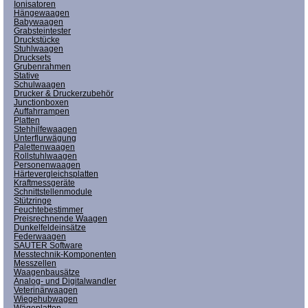
Ionisatoren
Hängewaagen
Babywaagen
Grabsteintester
Druckstücke
Stuhlwaagen
Drucksets
Grubenrahmen
Stative
Schulwaagen
Drucker & Druckerzubehör
Junctionboxen
Auffahrrampen
Platten
Stehhilfewaagen
Unterflurwägung
Palettenwaagen
Rollstuhlwaagen
Personenwaagen
Härtevergleichsplatten
Kraftmessgeräte
Schnittstellenmodule
Stützringe
Feuchtebestimmer
Preisrechnende Waagen
Dunkelfeldeinsätze
Federwaagen
SAUTER Software
Messtechnik-Komponenten
Messzellen
Waagenbausätze
Analog- und Digitalwandler
Veterinärwaagen
Wiegehubwagen