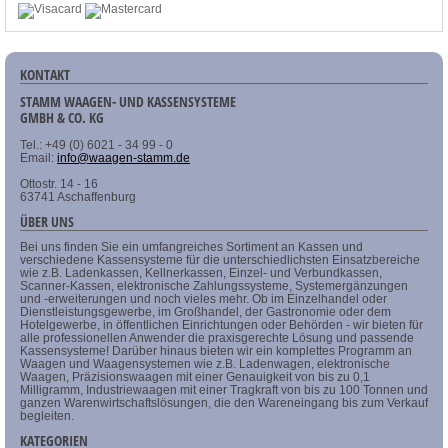
KONTAKT
STAMM WAAGEN- UND KASSENSYSTEME
GMBH & CO. KG
Tel.: +49 (0) 6021 - 34 99 - 0
Email:
info@waagen-stamm.de
Ottostr. 14 - 16
63741 Aschaffenburg
ÜBER UNS
Bei uns finden Sie ein umfangreiches Sortiment an Kassen und
verschiedene Kassensysteme für die unterschiedlichsten Einsatzbereiche
wie z.B. Ladenkassen, Kellnerkassen, Einzel- und Verbundkassen,
Scanner-Kassen, elektronische Zahlungssysteme, Systemergänzungen
und -erweiterungen und noch vieles mehr. Ob im Einzelhandel oder
Dienstleistungsgewerbe, im Großhandel, der Gastronomie oder dem
Hotelgewerbe, in öffentlichen Einrichtungen oder Behörden - wir bieten für
alle professionellen Anwender die praxisgerechte Lösung und passende
Kassensysteme! Darüber hinaus bieten wir ein komplettes Programm an
Waagen und Waagensystemen wie z.B. Ladenwagen, elektronische
Waagen, Präzisionswaagen mit einer Genauigkeit von bis zu 0,1
Milligramm, Industriewaagen mit einer Tragkraft von bis zu 100 Tonnen und
ganzen Warenwirtschaftslösungen, die den Wareneingang bis zum Verkauf
begleiten.
KATEGORIEN