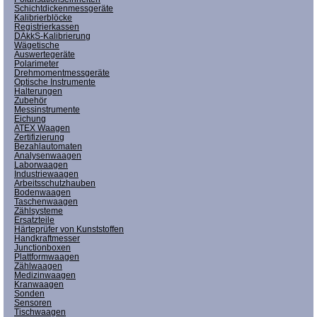
Schichtdickenmessgeräte
Kalibrierblöcke
Registrierkassen
DAkkS-Kalibrierung
Wägetische
Auswertegeräte
Polarimeter
Drehmomentmessgeräte
Optische Instrumente
Halterungen
Zubehör
Messinstrumente
Eichung
ATEX Waagen
Zertifizierung
Bezahlautomaten
Analysenwaagen
Laborwaagen
Industriewaagen
Arbeitsschutzhauben
Bodenwaagen
Taschenwaagen
Zählsysteme
Ersatzteile
Härteprüfer von Kunststoffen
Handkraftmesser
Junctionboxen
Plattformwaagen
Zählwaagen
Medizinwaagen
Kranwaagen
Sonden
Sensoren
Tischwaagen