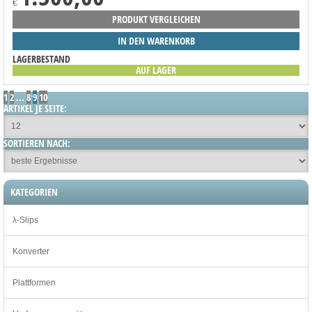
€
PRODUKT VERGLEICHEN
IN DEN WARENKORB
LAGERBESTAND
AUF LAGER
1
2
...
8
9
10
ARTIKEL JE SEITE:
SORTIEREN NACH:
KATEGORIEN
λ-Slips
Konverter
Plattformen