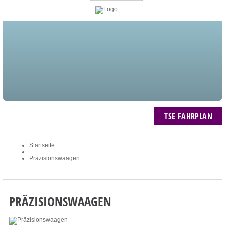
STARTSEITE
BLOG
MEIN KONTO
NEWSLETTER
TSE FAHRPLAN
ZUM WARENKORB: 0 ARTIKEL / € 0,00
TSE FAHRPLAN
Startseite
Präzisionswaagen
PRÄZISIONSWAAGEN