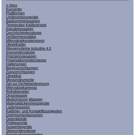
λ-Slips
Konverter
Plattformen
Umfangmessgeräte
Badezimmerwaagen
Temperatur-Kalibriersets
Industriewaagen
Durchlichtmikroskope
Größenmessstäbe
Mikroskopkondensoren
Objekthalter
Wiegesysteme Industrie 4.0
Inversmikroskope
Präzisionswaagen
Polarisationsmikroskope
Halterungen
Biegevorrichtungen
Zugvorrichtungen
Objektive
Messinstrumente
Set zur Dichtebestimmung
Mikroskopkameras
Refraktometer
Organwaage
Medizinische Waagen
Materialdickenmessgeräte
Ladenwaagen
Kalibrier- und Kontaktflüssigkeiten
Drehmomentsensoren
Gelenkköpfe
Prüfgewichte
Auswertegeräte
Stereomikroskope
Polarisationseinheiten