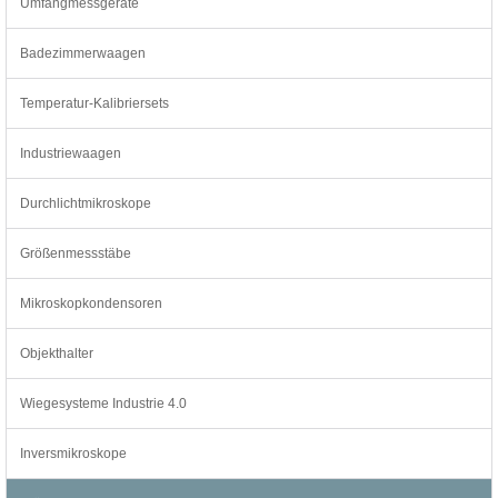
Umfangmessgeräte
Badezimmerwaagen
Temperatur-Kalibriersets
Industriewaagen
Durchlichtmikroskope
Größenmessstäbe
Mikroskopkondensoren
Objekthalter
Wiegesysteme Industrie 4.0
Inversmikroskope