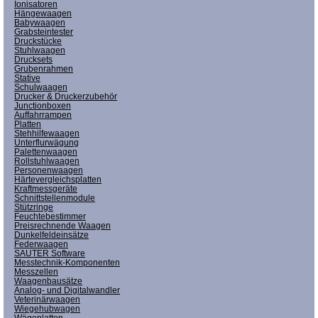
Ionisatoren
Hängewaagen
Babywaagen
Grabsteintester
Druckstücke
Stuhlwaagen
Drucksets
Grubenrahmen
Stative
Schulwaagen
Drucker & Druckerzubehör
Junctionboxen
Auffahrrampen
Platten
Stehhilfewaagen
Unterflurwägung
Palettenwaagen
Rollstuhlwaagen
Personenwaagen
Härtevergleichsplatten
Kraftmessgeräte
Schnittstellenmodule
Stützringe
Feuchtebestimmer
Preisrechnende Waagen
Dunkelfeldeinsätze
Federwaagen
SAUTER Software
Messtechnik-Komponenten
Messzellen
Waagenbausätze
Analog- und Digitalwandler
Veterinärwaagen
Wiegehubwagen