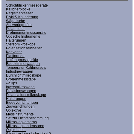
Schichtdickenmessgeräte
Kalibrierblöcke
Registrierkassen
DAkkS-Kalibrierung
Wägetische
Auswertegeräte
Polarimeter
Drehmomentmessgeräte
Optische Instrumente
Halterungen
Stereomikroskope
Polarisationseinheiten
Konverter
Plattformen
Umfangmessgeräte
Badezimmerwaagen
Temperatur-Kalibriersets
Industriewaagen
Durchlichtmikroskope
Größenmessstäbe
λ-Slips
Inversmikroskope
Präzisionswaagen
Polarisationsmikroskope
Halterungen
Biegevorrichtungen
Zugvorrichtungen
Objektive
Messinstrumente
Set zur Dichtebestimmung
Mikroskopkameras
Mikroskopkondensoren
Objekthalter
Wiegesysteme Industrie 4.0