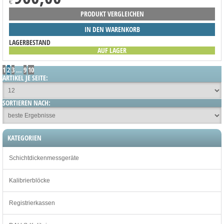
€
PRODUKT VERGLEICHEN
IN DEN WARENKORB
LAGERBESTAND
AUF LAGER
1
2
3
...
9
10
ARTIKEL JE SEITE:
SORTIEREN NACH:
KATEGORIEN
Schichtdickenmessgeräte
Kalibrierblöcke
Registrierkassen