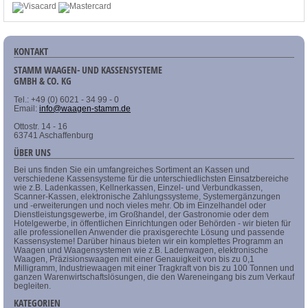
KONTAKT
STAMM WAAGEN- UND KASSENSYSTEME
GMBH & CO. KG
Tel.: +49 (0) 6021 - 34 99 - 0
Email:
info@waagen-stamm.de
Ottostr. 14 - 16
63741 Aschaffenburg
ÜBER UNS
Bei uns finden Sie ein umfangreiches Sortiment an Kassen und
verschiedene Kassensysteme für die unterschiedlichsten Einsatzbereiche
wie z.B. Ladenkassen, Kellnerkassen, Einzel- und Verbundkassen,
Scanner-Kassen, elektronische Zahlungssysteme, Systemergänzungen
und -erweiterungen und noch vieles mehr. Ob im Einzelhandel oder
Dienstleistungsgewerbe, im Großhandel, der Gastronomie oder dem
Hotelgewerbe, in öffentlichen Einrichtungen oder Behörden - wir bieten für
alle professionellen Anwender die praxisgerechte Lösung und passende
Kassensysteme! Darüber hinaus bieten wir ein komplettes Programm an
Waagen und Waagensystemen wie z.B. Ladenwagen, elektronische
Waagen, Präzisionswaagen mit einer Genauigkeit von bis zu 0,1
Milligramm, Industriewaagen mit einer Tragkraft von bis zu 100 Tonnen und
ganzen Warenwirtschaftslösungen, die den Wareneingang bis zum Verkauf
begleiten.
KATEGORIEN