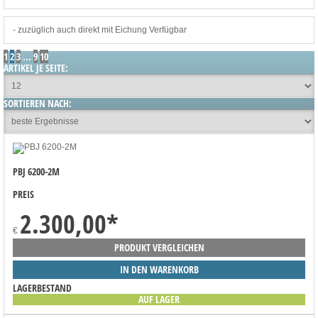
- zuzüglich auch direkt mit Eichung Verfügbar
1
2
3
...
9
10
ARTIKEL JE SEITE:
SORTIEREN NACH:
PBJ 6200-2M
PREIS
2.300,00
*
€
PRODUKT VERGLEICHEN
IN DEN WARENKORB
LAGERBESTAND
AUF LAGER