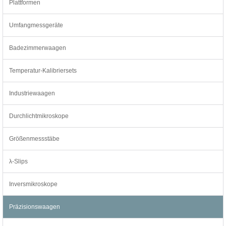
Plattformen
Umfangmessgeräte
Badezimmerwaagen
Temperatur-Kalibriersets
Industriewaagen
Durchlichtmikroskope
Größenmessstäbe
λ-Slips
Inversmikroskope
Präzisionswaagen