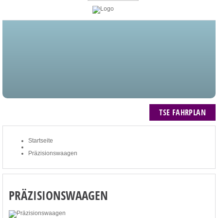
STARTSEITE
BLOG
MEIN KONTO
NEWSLETTER
TSE FAHRPLAN
ZUM WARENKORB: 0 ARTIKEL / € 0,00
TSE FAHRPLAN
Startseite
Präzisionswaagen
PRÄZISIONSWAAGEN