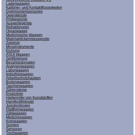
Ladenwaagen
Kalibrier- und Kontaktflüssigkeiten
Drehmomentsensoren
Gelenkköpfe
Prüfgewichte
Auswertegeräte
Refraktometer
Organwaage
Medizinische Waagen
Materialdickenmessgeräte
Zubehör
Messinstrumente
Eichung
ATEX Waagen
Zertifizierung
Bezahlautomaten
Analysenwaagen
Laborwaagen
Industriewaagen
Arbeitsschutzhauben
Bodenwaagen
Taschenwaagen
Zählsysteme
Ersatzteile
Härteprüfer von Kunststoffen
Handkraftmesser
Junctionboxen
Plattformwaagen
Zählwaagen
Medizinwaagen
Kranwaagen
Sonden
Sensoren
Tischwaagen