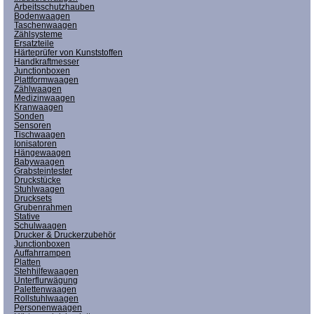
Arbeitsschutzhauben
Bodenwaagen
Taschenwaagen
Zählsysteme
Ersatzteile
Härteprüfer von Kunststoffen
Handkraftmesser
Junctionboxen
Plattformwaagen
Zählwaagen
Medizinwaagen
Kranwaagen
Sonden
Sensoren
Tischwaagen
Ionisatoren
Hängewaagen
Babywaagen
Grabsteintester
Druckstücke
Stuhlwaagen
Drucksets
Grubenrahmen
Stative
Schulwaagen
Drucker & Druckerzubehör
Junctionboxen
Auffahrrampen
Platten
Stehhilfewaagen
Unterflurwägung
Palettenwaagen
Rollstuhlwaagen
Personenwaagen