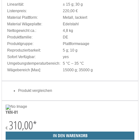
Linearität:
± 15 g; 30 g
Listenpreis:
220,00 €
Material Plattform:
Metall, lackiert
Material Wägeplatte:
Edelstahl
Nettogewicht ca.:
4,8 kg
Produktfamilie:
DE
Produktgruppe:
Plattformwaage
Reproduzierbarkeit:
5 g; 10 g
Sofort Verfügbar:
yes
Umgebungstemperaturbereich:
5 °C – 35 °C
Wägebereich [Max]:
15000 g; 35000 g
Produkt vergleichen
YKN-01
310,00
*
€