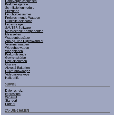
Härtevergleichsplatten
Kraftmessgeräte
Schnittstellenmodule
Stützringe
Feuchtebestimmer
Preisrechnende Waagen
Dunkelfeldeinsätze
Federwaagen
SAUTER Software
Messtechnik-Komponenten
Messzellen
Waagenbausätze
Analog- und Digitalwandler
Veterinärwaagen
Wiegehubwagen
Wägeplatten
Kraftprüfstände
Gewichtskörbe
Objektklemmen
Okulare
Akkus & Batterien
Durchfahrwaagen
Videomikroskope
Haltegriffe
SERVICE
Datenschutz
Impressum
Widerruf
Standort
Partner
ZAHLUNGSARTEN