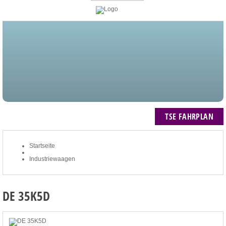
STARTSEITE
BLOG
MEIN KONTO
NEWSLETTER
TSE FAHRPLAN
ZUM WARENKORB: 0 ARTIKEL / € 0,00
TSE FAHRPLAN
Startseite
Industriewaagen
DE 35K5D