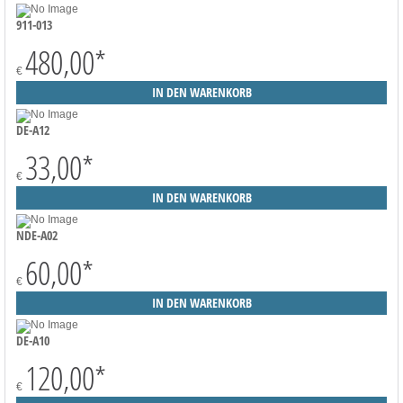
911-013
480,00
*
€
DE-A12
33,00
*
€
NDE-A02
60,00
*
€
DE-A10
120,00
*
€