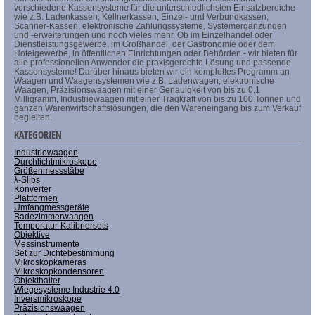
verschiedene Kassensysteme für die unterschiedlichsten Einsatzbereiche
wie z.B. Ladenkassen, Kellnerkassen, Einzel- und Verbundkassen,
Scanner-Kassen, elektronische Zahlungssysteme, Systemergänzungen
und -erweiterungen und noch vieles mehr. Ob im Einzelhandel oder
Dienstleistungsgewerbe, im Großhandel, der Gastronomie oder dem
Hotelgewerbe, in öffentlichen Einrichtungen oder Behörden - wir bieten für
alle professionellen Anwender die praxisgerechte Lösung und passende
Kassensysteme! Darüber hinaus bieten wir ein komplettes Programm an
Waagen und Waagensystemen wie z.B. Ladenwagen, elektronische
Waagen, Präzisionswaagen mit einer Genauigkeit von bis zu 0,1
Milligramm, Industriewaagen mit einer Tragkraft von bis zu 100 Tonnen und
ganzen Warenwirtschaftslösungen, die den Wareneingang bis zum Verkauf
begleiten.
KATEGORIEN
Industriewaagen
Durchlichtmikroskope
Größenmessstäbe
λ-Slips
Konverter
Plattformen
Umfangmessgeräte
Badezimmerwaagen
Temperatur-Kalibriersets
Objektive
Messinstrumente
Set zur Dichtebestimmung
Mikroskopkameras
Mikroskopkondensoren
Objekthalter
Wiegesysteme Industrie 4.0
Inversmikroskope
Präzisionswaagen