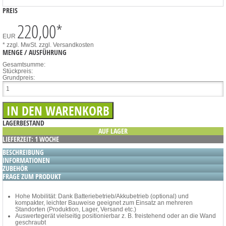
PREIS
220,00
*
EUR
* zzgl. MwSt.
zzgl. Versandkosten
MENGE / AUSFÜHRUNG
Gesamtsumme:
Stückpreis:
Grundpreis:
LAGERBESTAND
AUF LAGER
LIEFERZEIT: 1 WOCHE
BESCHREIBUNG
INFORMATIONEN
ZUBEHÖR
FRAGE ZUM PRODUKT
Hohe Mobilität: Dank Batteriebetrieb/Akkubetrieb (optional) und
kompakter, leichter Bauweise geeignet zum Einsatz an mehreren
Standorten (Produktion, Lager, Versand etc.)
Auswertegerät vielseitig positionierbar z. B. freistehend oder an die Wand
geschraubt