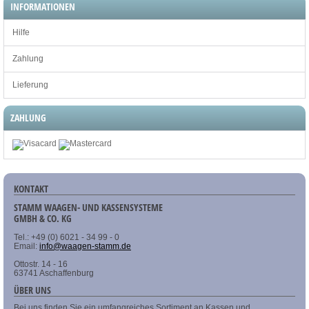
INFORMATIONEN
Hilfe
Zahlung
Lieferung
ZAHLUNG
KONTAKT
STAMM WAAGEN- UND KASSENSYSTEME
GMBH & CO. KG
Tel.: +49 (0) 6021 - 34 99 - 0
Email:
info@waagen-stamm.de
Ottostr. 14 - 16
63741 Aschaffenburg
ÜBER UNS
Bei uns finden Sie ein umfangreiches Sortiment an Kassen und