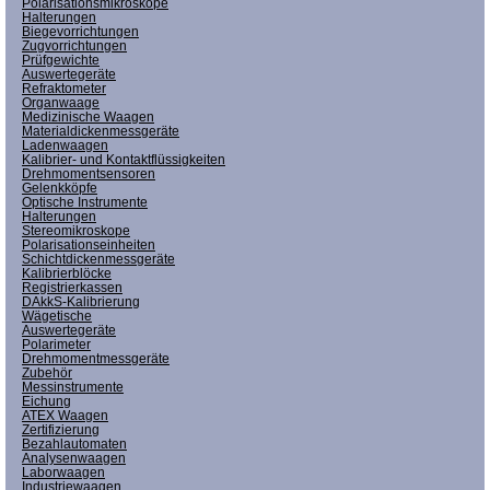
Polarisationsmikroskope
Halterungen
Biegevorrichtungen
Zugvorrichtungen
Prüfgewichte
Auswertegeräte
Refraktometer
Organwaage
Medizinische Waagen
Materialdickenmessgeräte
Ladenwaagen
Kalibrier- und Kontaktflüssigkeiten
Drehmomentsensoren
Gelenkköpfe
Optische Instrumente
Halterungen
Stereomikroskope
Polarisationseinheiten
Schichtdickenmessgeräte
Kalibrierblöcke
Registrierkassen
DAkkS-Kalibrierung
Wägetische
Auswertegeräte
Polarimeter
Drehmomentmessgeräte
Zubehör
Messinstrumente
Eichung
ATEX Waagen
Zertifizierung
Bezahlautomaten
Analysenwaagen
Laborwaagen
Industriewaagen