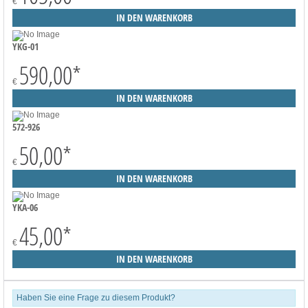
€
YKG-01
590,00
*
€
572-926
50,00
*
€
YKA-06
45,00
*
€
Haben Sie eine Frage zu diesem Produkt?