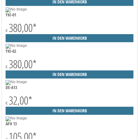
YKI-01
380,00
*
€
YKI-02
380,00
*
€
DE-A13
32,00
*
€
AFH 13
105,00
*