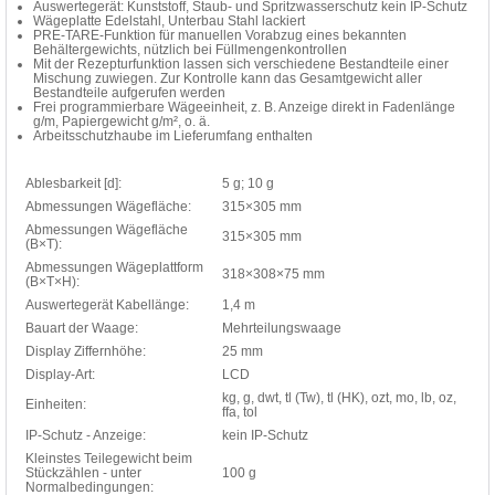
Auswertegerät: Kunststoff, Staub- und Spritzwasserschutz kein IP-Schutz
Wägeplatte Edelstahl, Unterbau Stahl lackiert
PRE-TARE-Funktion für manuellen Vorabzug eines bekannten
Behältergewichts, nützlich bei Füllmengenkontrollen
Mit der Rezepturfunktion lassen sich verschiedene Bestandteile einer
Mischung zuwiegen. Zur Kontrolle kann das Gesamtgewicht aller
Bestandteile aufgerufen werden
Frei programmierbare Wägeeinheit, z. B. Anzeige direkt in Fadenlänge
g/m, Papiergewicht g/m², o. ä.
Arbeitsschutzhaube im Lieferumfang enthalten
Ablesbarkeit [d]:
5 g; 10 g
Abmessungen Wägefläche:
315×305 mm
Abmessungen Wägefläche
315×305 mm
(B×T):
Abmessungen Wägeplattform
318×308×75 mm
(B×T×H):
Auswertegerät Kabellänge:
1,4 m
Bauart der Waage:
Mehrteilungswaage
Display Ziffernhöhe:
25 mm
Display-Art:
LCD
kg, g, dwt, tl (Tw), tl (HK), ozt, mo, lb, oz,
Einheiten:
ffa, tol
IP-Schutz - Anzeige:
kein IP-Schutz
Kleinstes Teilegewicht beim
Stückzählen - unter
100 g
Normalbedingungen: