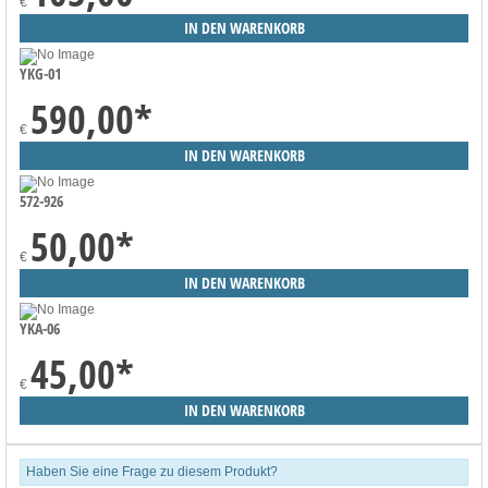
€
YKG-01
590,00
*
€
572-926
50,00
*
€
YKA-06
45,00
*
€
Haben Sie eine Frage zu diesem Produkt?