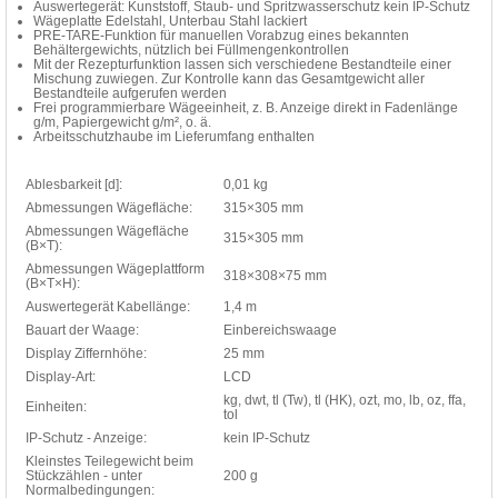
Auswertegerät: Kunststoff, Staub- und Spritzwasserschutz kein IP-Schutz
Wägeplatte Edelstahl, Unterbau Stahl lackiert
PRE-TARE-Funktion für manuellen Vorabzug eines bekannten
Behältergewichts, nützlich bei Füllmengenkontrollen
Mit der Rezepturfunktion lassen sich verschiedene Bestandteile einer
Mischung zuwiegen. Zur Kontrolle kann das Gesamtgewicht aller
Bestandteile aufgerufen werden
Frei programmierbare Wägeeinheit, z. B. Anzeige direkt in Fadenlänge
g/m, Papiergewicht g/m², o. ä.
Arbeitsschutzhaube im Lieferumfang enthalten
Ablesbarkeit [d]:
0,01 kg
Abmessungen Wägefläche:
315×305 mm
Abmessungen Wägefläche
315×305 mm
(B×T):
Abmessungen Wägeplattform
318×308×75 mm
(B×T×H):
Auswertegerät Kabellänge:
1,4 m
Bauart der Waage:
Einbereichswaage
Display Ziffernhöhe:
25 mm
Display-Art:
LCD
kg, dwt, tl (Tw), tl (HK), ozt, mo, lb, oz, ffa,
Einheiten:
tol
IP-Schutz - Anzeige:
kein IP-Schutz
Kleinstes Teilegewicht beim
Stückzählen - unter
200 g
Normalbedingungen: