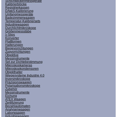
Schichtdickenmessgeräte
Kalibrierblöcke
Registrierkassen
DAkkS-Kalibrierung
Umfangmessgeräte
Badezimmerwaagen
Temperatur-Kalibriersets
Industriewaagen
Durchlichtmikroskope
Größenmessstäbe
λ-Slips
Konverter
Plattformen
Halterungen
Biegevorrichtungen
Zugvorrichtungen
Objektive
Messinstrumente
Set zur Dichtebestimmung
Mikroskopkameras
Mikroskopkondensoren
Objekthalter
Wiegesysteme Industrie 4.0
Inversmikroskope
Präzisionswaagen
Polarisationsmikroskope
Zubehör
Messinstrumente
Eichung
ATEX Waagen
Zertifizierung
Bezahlautomaten
Analysenwaagen
Laborwaagen
Industriewaagen