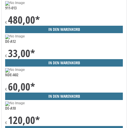
911-013
480,00
*
€
DE-A12
33,00
*
€
NDE-A02
60,00
*
€
DE-A10
120,00
*
€