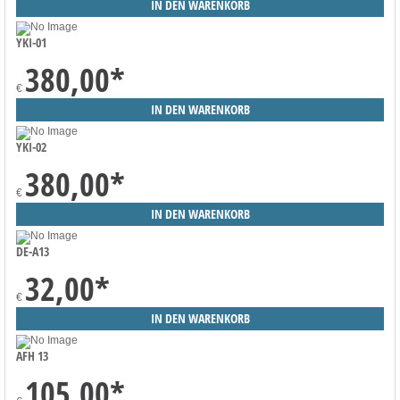
YKI-01
380,00
*
€
YKI-02
380,00
*
€
DE-A13
32,00
*
€
AFH 13
105,00
*