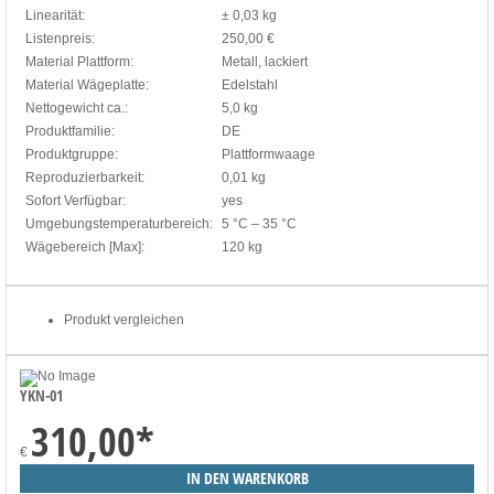
Linearität:
± 0,03 kg
Listenpreis:
250,00 €
Material Plattform:
Metall, lackiert
Material Wägeplatte:
Edelstahl
Nettogewicht ca.:
5,0 kg
Produktfamilie:
DE
Produktgruppe:
Plattformwaage
Reproduzierbarkeit:
0,01 kg
Sofort Verfügbar:
yes
Umgebungstemperaturbereich:
5 °C – 35 °C
Wägebereich [Max]:
120 kg
Produkt vergleichen
YKN-01
310,00
*
€