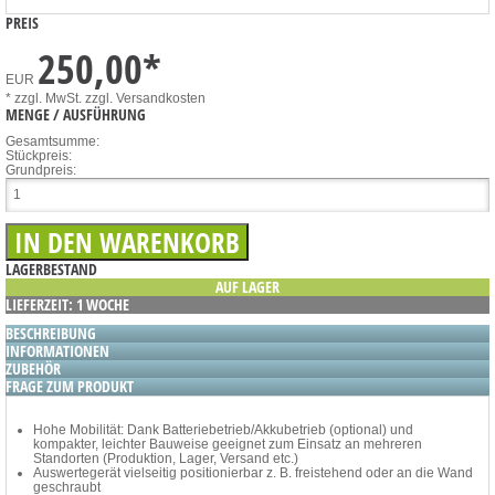
PREIS
250,00
*
EUR
* zzgl. MwSt.
zzgl. Versandkosten
MENGE / AUSFÜHRUNG
Gesamtsumme:
Stückpreis:
Grundpreis:
LAGERBESTAND
AUF LAGER
LIEFERZEIT: 1 WOCHE
BESCHREIBUNG
INFORMATIONEN
ZUBEHÖR
FRAGE ZUM PRODUKT
Hohe Mobilität: Dank Batteriebetrieb/Akkubetrieb (optional) und
kompakter, leichter Bauweise geeignet zum Einsatz an mehreren
Standorten (Produktion, Lager, Versand etc.)
Auswertegerät vielseitig positionierbar z. B. freistehend oder an die Wand
geschraubt