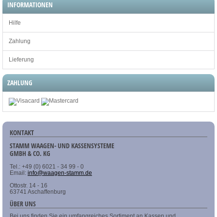
INFORMATIONEN
Hilfe
Zahlung
Lieferung
ZAHLUNG
KONTAKT
STAMM WAAGEN- UND KASSENSYSTEME
GMBH & CO. KG
Tel.: +49 (0) 6021 - 34 99 - 0
Email:
info@waagen-stamm.de
Ottostr. 14 - 16
63741 Aschaffenburg
ÜBER UNS
Bei uns finden Sie ein umfangreiches Sortiment an Kassen und