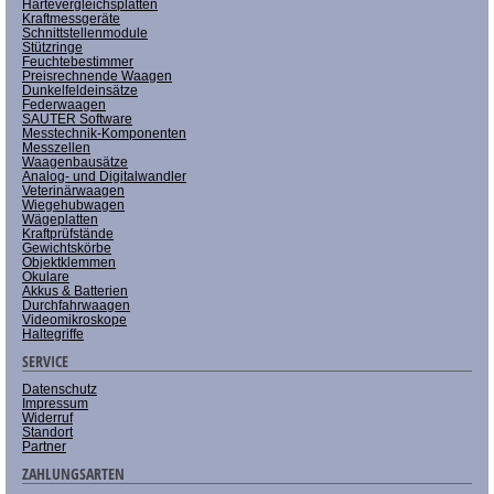
Härtevergleichsplatten
Kraftmessgeräte
Schnittstellenmodule
Stützringe
Feuchtebestimmer
Preisrechnende Waagen
Dunkelfeldeinsätze
Federwaagen
SAUTER Software
Messtechnik-Komponenten
Messzellen
Waagenbausätze
Analog- und Digitalwandler
Veterinärwaagen
Wiegehubwagen
Wägeplatten
Kraftprüfstände
Gewichtskörbe
Objektklemmen
Okulare
Akkus & Batterien
Durchfahrwaagen
Videomikroskope
Haltegriffe
SERVICE
Datenschutz
Impressum
Widerruf
Standort
Partner
ZAHLUNGSARTEN