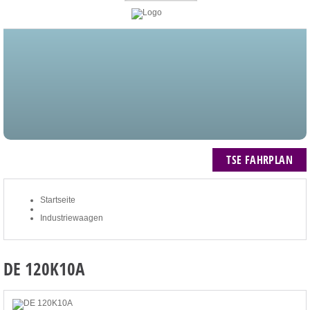
STARTSEITE
BLOG
MEIN KONTO
NEWSLETTER
TSE FAHRPLAN
ZUM WARENKORB: 0 ARTIKEL / € 0,00
TSE FAHRPLAN
Startseite
Industriewaagen
DE 120K10A