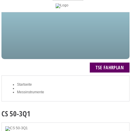
STARTSEITE
BLOG
MEIN KONTO
NEWSLETTER
TSE FAHRPLAN
ZUM WARENKORB: 0 ARTIKEL / € 0,00
TSE FAHRPLAN
Startseite
Messinstrumente
CS 50-3Q1