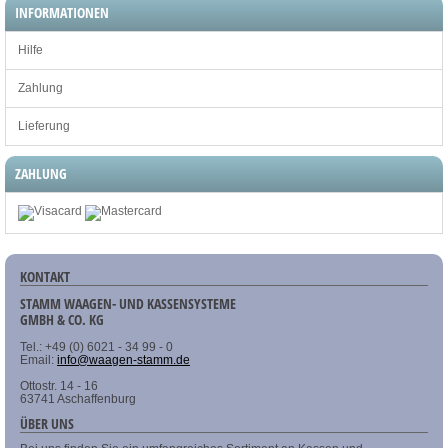
INFORMATIONEN
Hilfe
Zahlung
Lieferung
ZAHLUNG
KONTAKT
STAMM WAAGEN- UND KASSENSYSTEME
GMBH & CO. KG
Tel.: +49 (0) 6021 - 34 99 - 0
Email:
info@waagen-stamm.de
Ottostr. 14 - 16
63741 Aschaffenburg
ÜBER UNS