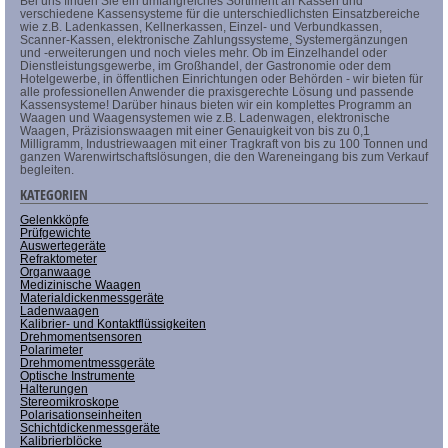
Bei uns finden Sie ein umfangreiches Sortiment an Kassen und
verschiedene Kassensysteme für die unterschiedlichsten Einsatzbereiche
wie z.B. Ladenkassen, Kellnerkassen, Einzel- und Verbundkassen,
Scanner-Kassen, elektronische Zahlungssysteme, Systemergänzungen
und -erweiterungen und noch vieles mehr. Ob im Einzelhandel oder
Dienstleistungsgewerbe, im Großhandel, der Gastronomie oder dem
Hotelgewerbe, in öffentlichen Einrichtungen oder Behörden - wir bieten für
alle professionellen Anwender die praxisgerechte Lösung und passende
Kassensysteme! Darüber hinaus bieten wir ein komplettes Programm an
Waagen und Waagensystemen wie z.B. Ladenwagen, elektronische
Waagen, Präzisionswaagen mit einer Genauigkeit von bis zu 0,1
Milligramm, Industriewaagen mit einer Tragkraft von bis zu 100 Tonnen und
ganzen Warenwirtschaftslösungen, die den Wareneingang bis zum Verkauf
begleiten.
KATEGORIEN
Gelenkköpfe
Prüfgewichte
Auswertegeräte
Refraktometer
Organwaage
Medizinische Waagen
Materialdickenmessgeräte
Ladenwaagen
Kalibrier- und Kontaktflüssigkeiten
Drehmomentsensoren
Polarimeter
Drehmomentmessgeräte
Optische Instrumente
Halterungen
Stereomikroskope
Polarisationseinheiten
Schichtdickenmessgeräte
Kalibrierblöcke