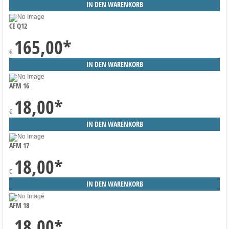
CE Q12
165,00
*
€
AFM 16
18,00
*
€
AFM 17
18,00
*
€
AFM 18
18,00
*