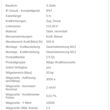
Bauform:
S-Zelle
IP-Schutz - Komplettgerät:
IP67
Kabellänge:
5 m
Kraftrichtungen:
Zug, Druck
Listenpreis:
215,00 €
Material:
Stahl, vernickelt
Messanwendungen:
Kraft, Masse
Messbereich Kraft [Max] (N):
500 N
Montage - Kraftausleitung:
Gewindebohrung M12
Montage - Krafteinleitung:
Gewindebohrung M12
Produktfamilie:
CS Q1
Produktgruppe:
Wäge-/Kraftmesszelle
Sofort Verfügbar:
yes
Wägebereich [Max]:
50 kg
Wägezelle - Auflösung
3000 e
(eichfähig):
Wägezelle - Kennwert -
2 mV/V
Nominal:
Wägezelle - Kombinierter
0,017%
Fehler:
Wägezelle - Y-Wert:
10000
Wägezelle OIML-Klasse:
C3