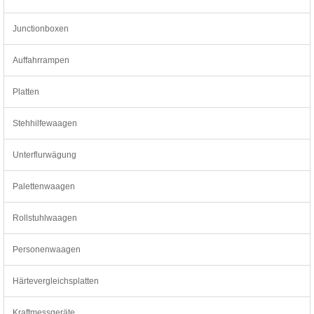
Junctionboxen
Auffahrrampen
Platten
Stehhilfewaagen
Unterflurwägung
Palettenwaagen
Rollstuhlwaagen
Personenwaagen
Härtevergleichsplatten
Kraftmessgeräte