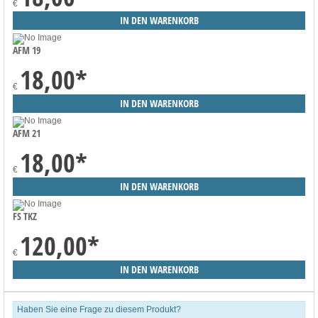
€
AFM 19
18,00
*
€
AFM 21
18,00
*
€
FS TKZ
120,00
*
€
Haben Sie eine Frage zu diesem Produkt?