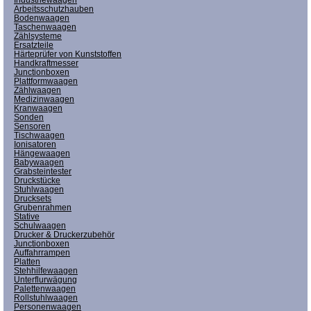
Arbeitsschutzhauben
Bodenwaagen
Taschenwaagen
Zählsysteme
Ersatzteile
Härteprüfer von Kunststoffen
Handkraftmesser
Junctionboxen
Plattformwaagen
Zählwaagen
Medizinwaagen
Kranwaagen
Sonden
Sensoren
Tischwaagen
Ionisatoren
Hängewaagen
Babywaagen
Grabsteintester
Druckstücke
Stuhlwaagen
Drucksets
Grubenrahmen
Stative
Schulwaagen
Drucker & Druckerzubehör
Junctionboxen
Auffahrrampen
Platten
Stehhilfewaagen
Unterflurwägung
Palettenwaagen
Rollstuhlwaagen
Personenwaagen