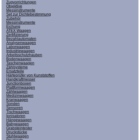
Zugvorrichtungen
Objektive
Messinstrumente
Set zur Dichtebestimmung
Zubehör
Messinstrumente
Eichung
ATEX Waagen
Zertifizierung
Bezahlautomaten
Analysenwaagen
Laborwaagen
Industriewaagen
Arbeitsschutzhauben
Bodenwaagen
Taschenwaagen
Zählsysteme
Ersatzteile
Härteprüfer von Kunststoffen
Handkraftmesser
Junctionboxen
Plattformwaagen
Zählwaagen
Medizinwaagen
Kranwaagen
Sonden
Sensoren
Tischwaagen
Ionisatoren
Hängewaagen
Babywaagen
Grabsteintester
Druckstücke
Stuhlwaagen