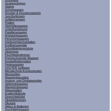
Drucksets
Grubenrahmen
Stative
Schulwaagen
Drucker & Druckerzubehör
Junctionboxen
Auffahrrampen
Platten
Stehhilfewaagen
Unterflurwägung
Palettenwaagen
Rollstuhlwaagen
Personenwaagen
Härtevergleichsplatten
Kraftmessgeräte
Schnittstellenmodule
Stützringe
Feuchtebestimmer
Preisrechnende Waagen
Dunkelfeldeinsätze
Federwaagen
SAUTER Software
Messtechnik-Komponenten
Messzellen
Waagenbausätze
Analog- und Digitalwandler
Veterinärwaagen
Wiegehubwagen
Wägeplatten
Kraftprüfstände
Gewichtskörbe
Objektklemmen
Okulare
Akkus & Batterien
Durchfahrwaagen