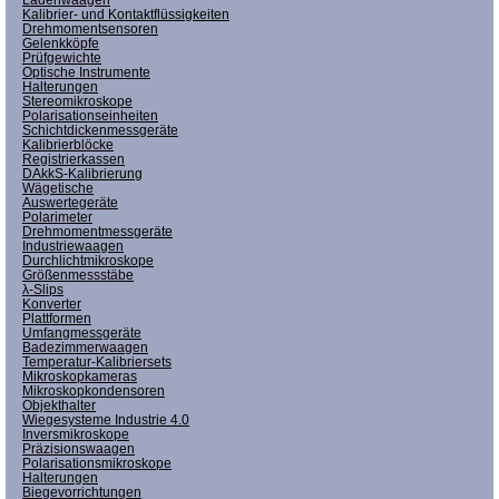
Kalibrier- und Kontaktflüssigkeiten
Drehmomentsensoren
Gelenkköpfe
Prüfgewichte
Optische Instrumente
Halterungen
Stereomikroskope
Polarisationseinheiten
Schichtdickenmessgeräte
Kalibrierblöcke
Registrierkassen
DAkkS-Kalibrierung
Wägetische
Auswertegeräte
Polarimeter
Drehmomentmessgeräte
Industriewaagen
Durchlichtmikroskope
Größenmessstäbe
λ-Slips
Konverter
Plattformen
Umfangmessgeräte
Badezimmerwaagen
Temperatur-Kalibriersets
Mikroskopkameras
Mikroskopkondensoren
Objekthalter
Wiegesysteme Industrie 4.0
Inversmikroskope
Präzisionswaagen
Polarisationsmikroskope
Halterungen
Biegevorrichtungen