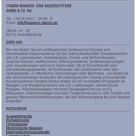
STAMM WAAGEN- UND KASSENSYSTEME
GMBH & CO. KG
Tel.: +49 (0) 6021 - 34 99 - 0
Email:
info@waagen-stamm.de
Ottostr. 14 - 16
63741 Aschaffenburg
ÜBER UNS
Bei uns finden Sie ein umfangreiches Sortiment an Kassen und
verschiedene Kassensysteme für die unterschiedlichsten Einsatzbereiche
wie z.B. Ladenkassen, Kellnerkassen, Einzel- und Verbundkassen,
Scanner-Kassen, elektronische Zahlungssysteme, Systemergänzungen
und -erweiterungen und noch vieles mehr. Ob im Einzelhandel oder
Dienstleistungsgewerbe, im Großhandel, der Gastronomie oder dem
Hotelgewerbe, in öffentlichen Einrichtungen oder Behörden - wir bieten für
alle professionellen Anwender die praxisgerechte Lösung und passende
Kassensysteme! Darüber hinaus bieten wir ein komplettes Programm an
Waagen und Waagensystemen wie z.B. Ladenwagen, elektronische
Waagen, Präzisionswaagen mit einer Genauigkeit von bis zu 0,1
Milligramm, Industriewaagen mit einer Tragkraft von bis zu 100 Tonnen und
ganzen Warenwirtschaftslösungen, die den Wareneingang bis zum Verkauf
begleiten.
KATEGORIEN
Auswertegeräte
Refraktometer
Organwaage
Medizinische Waagen
Materialdickenmessgeräte
Ladenwaagen