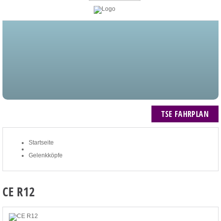
STARTSEITE
BLOG
MEIN KONTO
NEWSLETTER
TSE FAHRPLAN
ZUM WARENKORB: 0 ARTIKEL / € 0,00
TSE FAHRPLAN
Startseite
Gelenkköpfe
CE R12