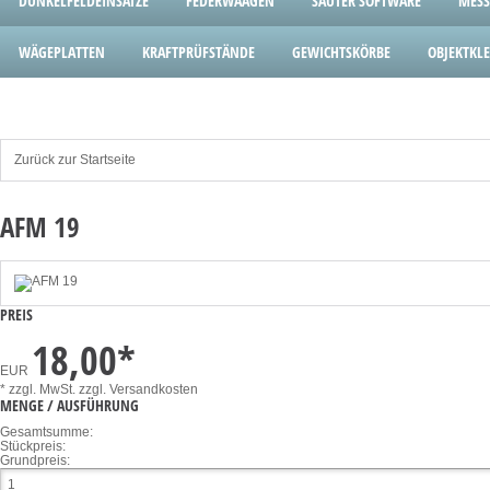
DUNKELFELDEINSÄTZE
FEDERWAAGEN
SAUTER SOFTWARE
MESS
WÄGEPLATTEN
KRAFTPRÜFSTÄNDE
GEWICHTSKÖRBE
OBJEKTK
Zurück zur Startseite
AFM 19
PREIS
18,00
*
EUR
* zzgl. MwSt.
zzgl. Versandkosten
MENGE / AUSFÜHRUNG
Gesamtsumme:
Stückpreis:
Grundpreis: