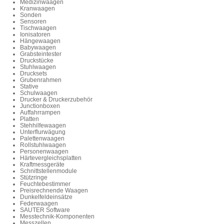
Medizinwaagen
Kranwaagen
Sonden
Sensoren
Tischwaagen
Ionisatoren
Hängewaagen
Babywaagen
Grabsteintester
Druckstücke
Stuhlwaagen
Drucksets
Grubenrahmen
Stative
Schulwaagen
Drucker & Druckerzubehör
Junctionboxen
Auffahrrampen
Platten
Stehhilfewaagen
Unterflurwägung
Palettenwaagen
Rollstuhlwaagen
Personenwaagen
Härtevergleichsplatten
Kraftmessgeräte
Schnittstellenmodule
Stützringe
Feuchtebestimmer
Preisrechnende Waagen
Dunkelfeldeinsätze
Federwaagen
SAUTER Software
Messtechnik-Komponenten
Messzellen