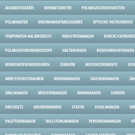
AUSWERTEGERÄTE
REFRAKTOMETER
POLARISATIONSEINHEITEN
POLARIMETER
DREHMOMENTMESSGERÄTE
OPTISCHE INSTRUMENTE
TEMPERATUR-KALIBRIERSETS
INDUSTRIEWAAGEN
DURCHLICHTMIKR
POLARISATIONSMIKROSKOPE
HALTERUNGEN
BIEGEVORRICHTUNGEN
MIKROSKOPKONDENSOREN
ZUBEHÖR
MESSINSTRUMENTE
EIC
ARBEITSSCHUTZHAUBEN
BODENWAAGEN
TASCHENWAAGEN
ZÄ
ZÄHLWAAGEN
MEDIZINWAAGEN
KRANWAAGEN
SONDEN
DRUCKSETS
GRUBENRAHMEN
STATIVE
SCHULWAAGEN
DR
PALETTENWAAGEN
ROLLSTUHLWAAGEN
PERSONENWAAGEN
H