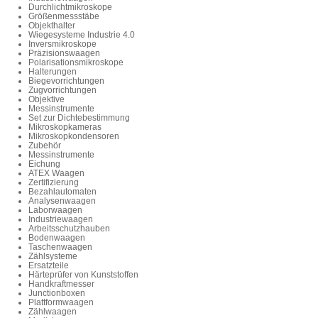
Durchlichtmikroskope
Größenmessstäbe
Objekthalter
Wiegesysteme Industrie 4.0
Inversmikroskope
Präzisionswaagen
Polarisationsmikroskope
Halterungen
Biegevorrichtungen
Zugvorrichtungen
Objektive
Messinstrumente
Set zur Dichtebestimmung
Mikroskopkameras
Mikroskopkondensoren
Zubehör
Messinstrumente
Eichung
ATEX Waagen
Zertifizierung
Bezahlautomaten
Analysenwaagen
Laborwaagen
Industriewaagen
Arbeitsschutzhauben
Bodenwaagen
Taschenwaagen
Zählsysteme
Ersatzteile
Härteprüfer von Kunststoffen
Handkraftmesser
Junctionboxen
Plattformwaagen
Zählwaagen