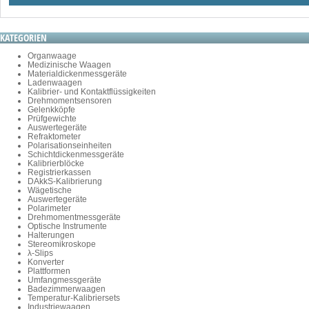
KATEGORIEN
Organwaage
Medizinische Waagen
Materialdickenmessgeräte
Ladenwaagen
Kalibrier- und Kontaktflüssigkeiten
Drehmomentsensoren
Gelenkköpfe
Prüfgewichte
Auswertegeräte
Refraktometer
Polarisationseinheiten
Schichtdickenmessgeräte
Kalibrierblöcke
Registrierkassen
DAkkS-Kalibrierung
Wägetische
Auswertegeräte
Polarimeter
Drehmomentmessgeräte
Optische Instrumente
Halterungen
Stereomikroskope
λ-Slips
Konverter
Plattformen
Umfangmessgeräte
Badezimmerwaagen
Temperatur-Kalibriersets
Industriewaagen