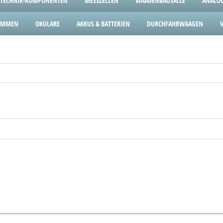
TECHNIK-KOMPONENTEN
MESSZELLEN
WAAGENBAUSÄTZE
ANALOG
LEMMEN
OKULARE
AKKUS & BATTERIEN
DURCHFAHRWAAGEN