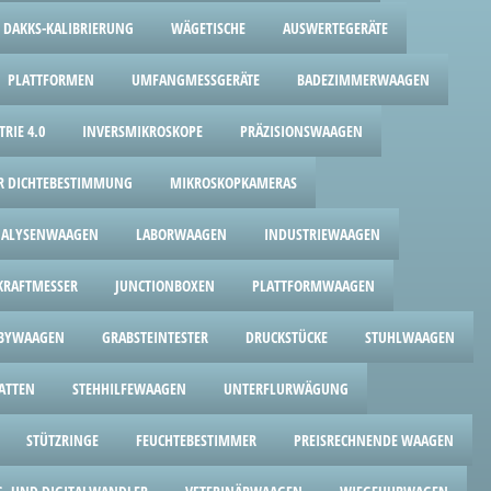
DAKKS-KALIBRIERUNG
WÄGETISCHE
AUSWERTEGERÄTE
PLATTFORMEN
UMFANGMESSGERÄTE
BADEZIMMERWAAGEN
RIE 4.0
INVERSMIKROSKOPE
PRÄZISIONSWAAGEN
UR DICHTEBESTIMMUNG
MIKROSKOPKAMERAS
ALYSENWAAGEN
LABORWAAGEN
INDUSTRIEWAAGEN
RAFTMESSER
JUNCTIONBOXEN
PLATTFORMWAAGEN
BYWAAGEN
GRABSTEINTESTER
DRUCKSTÜCKE
STUHLWAAGEN
ATTEN
STEHHILFEWAAGEN
UNTERFLURWÄGUNG
STÜTZRINGE
FEUCHTEBESTIMMER
PREISRECHNENDE WAAGEN