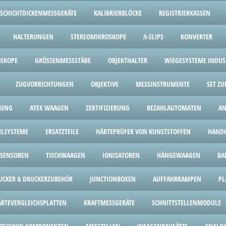
SCHICHTDICKENMESSGERÄTE
KALIBRIERBLÖCKE
REGISTRIERKASSEN
HALTERUNGEN
STEREOMIKROSKOPE
Λ-SLIPS
KONVERTER
OSKOPE
GRÖSSENMESSSTÄBE
OBJEKTHALTER
WIEGESYSTEME INDUST
ZUGVORRICHTUNGEN
OBJEKTIVE
MESSINSTRUMENTE
SET Z
HUNG
ATEX WAAGEN
ZERTIFIZIERUNG
BEZAHLAUTOMATEN
AN
HLSYSTEME
ERSATZTEILE
HÄRTEPRÜFER VON KUNSTSTOFFEN
HANDK
SENSOREN
TISCHWAAGEN
IONISATOREN
HÄNGEWAAGEN
BA
UCKER & DRUCKERZUBEHÖR
JUNCTIONBOXEN
AUFFAHRRAMPEN
PL
ÄRTEVERGLEICHSPLATTEN
KRAFTMESSGERÄTE
SCHNITTSTELLENMODULE